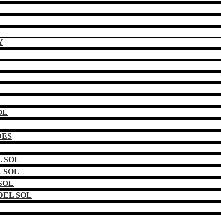
Y
OL
DES
 SOL
 SOL
SOL
DEL SOL