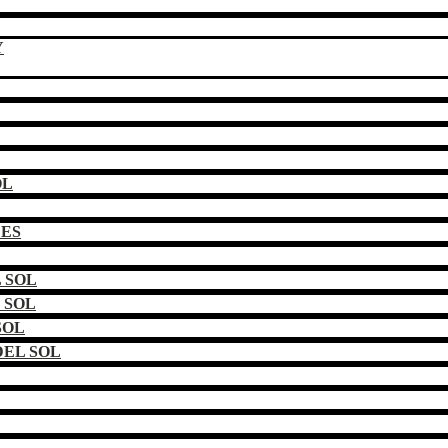
Y
OL
DES
 SOL
 SOL
SOL
EL SOL