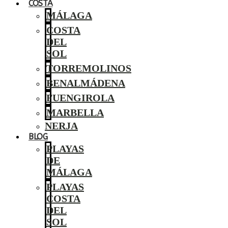
COSTA
MÁLAGA
COSTA
DEL
SOL
TORREMOLINOS
BENALMÁDENA
FUENGIROLA
MARBELLA
NERJA
BLOG
PLAYAS
DE
MÁLAGA
PLAYAS
COSTA
DEL
SOL