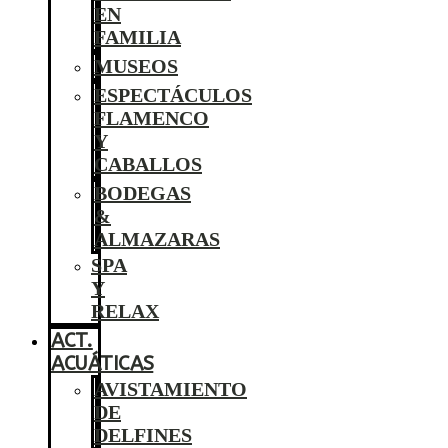
EN
FAMILIA
MUSEOS
ESPECTÁCULOS
FLAMENCO
Y
CABALLOS
BODEGAS
&
ALMAZARAS
SPA
Y
RELAX
ACT.
ACUÁTICAS
AVISTAMIENTO
DE
DELFINES