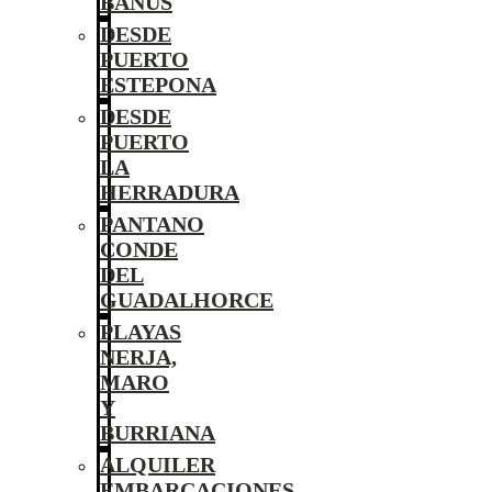
BANÚS
DESDE
PUERTO
ESTEPONA
DESDE
PUERTO
LA
HERRADURA
PANTANO
CONDE
DEL
GUADALHORCE
PLAYAS
NERJA,
MARO
Y
BURRIANA
ALQUILER
EMBARCACIONES