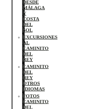
DESDE
MÁLAGA
Y
COSTA
DEL
SOL
EXCURSIONES
AL
CAMINITO
DEL
REY
CAMINITO
DEL
REY
OTROS
IDIOMAS
FOTOS
CAMINITO
DEL