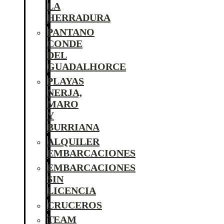
LA
HERRADURA
PANTANO
CONDE
DEL
GUADALHORCE
PLAYAS
NERJA,
MARO
Y
BURRIANA
ALQUILER
EMBARCACIONES
EMBARCACIONES
SIN
LICENCIA
CRUCEROS
TEAM