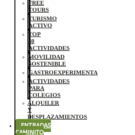
FREE
TOURS
TURISMO
ACTIVO
TOP
40
ACTIVIDADES
MOVILIDAD
SOSTENIBLE
GASTROEXPERIMENTA
ACTIVIDADES
PARA
COLEGIOS
ALQUILER
Y
DESPLAZAMIENTOS
ENTRADAS
CAMINITO