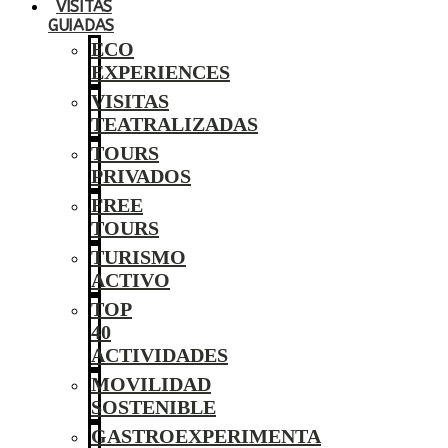
VISITAS
GUIADAS
ECO
EXPERIENCES
VISITAS
TEATRALIZADAS
TOURS
PRIVADOS
FREE
TOURS
TURISMO
ACTIVO
TOP
40
ACTIVIDADES
MOVILIDAD
SOSTENIBLE
GASTROEXPERIMENTA