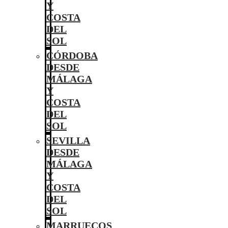
Y
COSTA
DEL
SOL
CÓRDOBA
DESDE
MÁLAGA
Y
COSTA
DEL
SOL
SEVILLA
DESDE
MÁLAGA
Y
COSTA
DEL
SOL
MARRUECOS