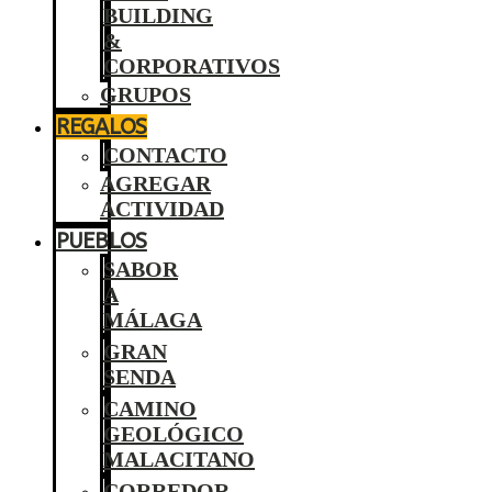
BUILDING
&
CORPORATIVOS
GRUPOS
REGALOS
CONTACTO
AGREGAR
ACTIVIDAD
PUEBLOS
SABOR
A
MÁLAGA
GRAN
SENDA
CAMINO
GEOLÓGICO
MALACITANO
CORREDOR