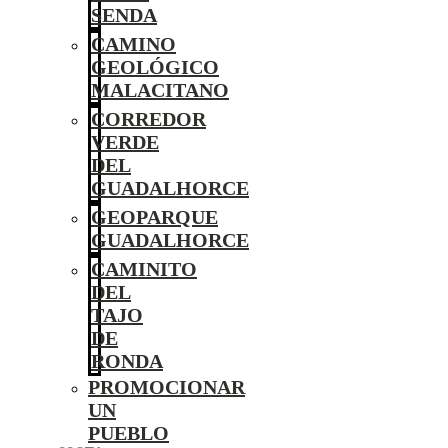
SENDA
CAMINO
GEOLÓGICO
MALACITANO
CORREDOR
VERDE
DEL
GUADALHORCE
GEOPARQUE
GUADALHORCE
CAMINITO
DEL
TAJO
DE
RONDA
PROMOCIONAR
UN
PUEBLO