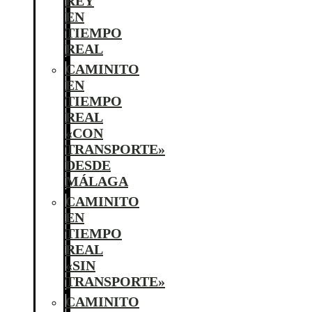
REY
EN
TIEMPO
REAL
CAMINITO
EN
TIEMPO
REAL
«CON
TRANSPORTE»
DESDE
MÁLAGA
CAMINITO
EN
TIEMPO
REAL
«SIN
TRANSPORTE»
CAMINITO