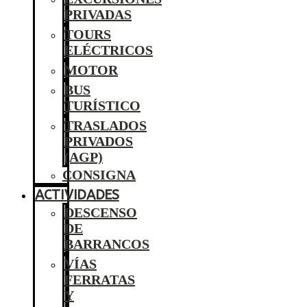
PRIVADAS
TOURS
ELÉCTRICOS
MOTOR
BUS
TURÍSTICO
TRASLADOS
PRIVADOS
(AGP)
CONSIGNA
ACTIVIDADES
DESCENSO
DE
BARRANCOS
VÍAS
FERRATAS
Y