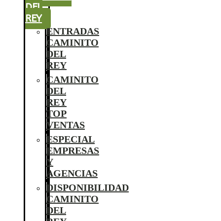
DEL
REY
ENTRADAS
CAMINITO
DEL
REY
CAMINITO
DEL
REY
TOP
VENTAS
ESPECIAL
EMPRESAS
Y
AGENCIAS
DISPONIBILIDAD
CAMINITO
DEL