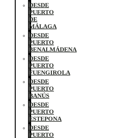
DESDE
PUERTO
DE
MÁLAGA
DESDE
PUERTO
BENALMÁDENA
DESDE
PUERTO
FUENGIROLA
DESDE
PUERTO
BANÚS
DESDE
PUERTO
ESTEPONA
DESDE
PUERTO