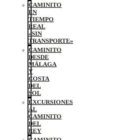
CAMINITO
EN
TIEMPO
REAL
«SIN
TRANSPORTE»
CAMINITO
DESDE
MÁLAGA
Y
COSTA
DEL
SOL
EXCURSIONES
AL
CAMINITO
DEL
REY
CAMINITO