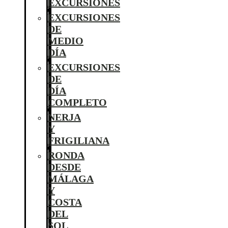
EXCURSIONES
EXCURSIONES
DE
MEDIO
DÍA
EXCURSIONES
DE
DÍA
COMPLETO
NERJA
Y
FRIGILIANA
RONDA
DESDE
MÁLAGA
Y
COSTA
DEL
SOL