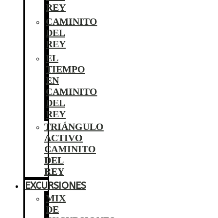
REY
CAMINITO
DEL
REY
EL
TIEMPO
EN
CAMINITO
DEL
REY
TRIÁNGULO
ACTIVO
CAMINITO
DEL
REY
EXCURSIONES
MIX
DE