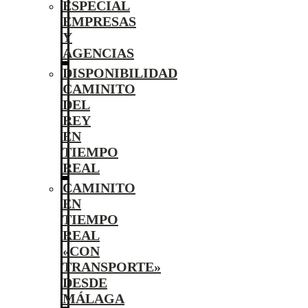
ESPECIAL
EMPRESAS
Y
AGENCIAS
DISPONIBILIDAD
CAMINITO
DEL
REY
EN
TIEMPO
REAL
CAMINITO
EN
TIEMPO
REAL
«CON
TRANSPORTE»
DESDE
MÁLAGA