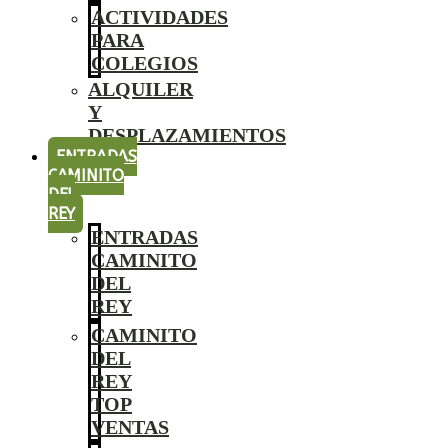
ACTIVIDADES
PARA
COLEGIOS
ALQUILER
Y
DESPLAZAMIENTOS
ENTRADAS
CAMINITO
DEL
REY
ENTRADAS
CAMINITO
DEL
REY
CAMINITO
DEL
REY
TOP
VENTAS