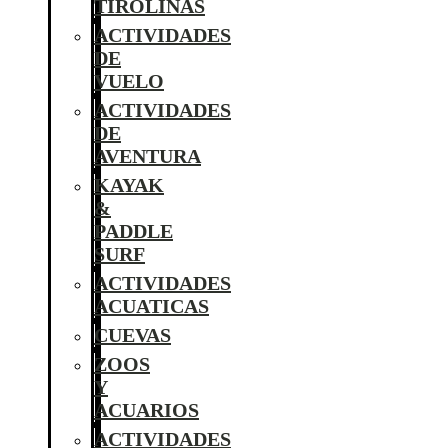
TIROLINAS
ACTIVIDADES
DE
VUELO
ACTIVIDADES
DE
AVENTURA
KAYAK
&
PADDLE
SURF
ACTIVIDADES
ACUATICAS
CUEVAS
ZOOS
Y
ACUARIOS
ACTIVIDADES