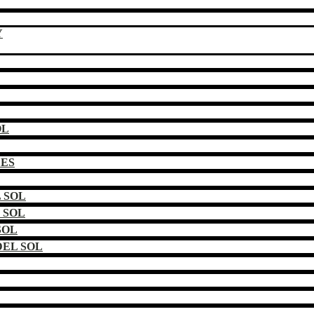
Y
OL
DES
 SOL
 SOL
SOL
EL SOL