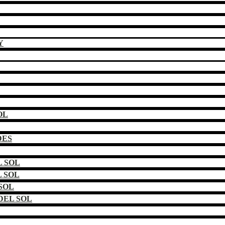
Y
OL
DES
 SOL
 SOL
SOL
DEL SOL