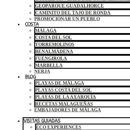
GEOPARQUE GUADALHORCE
CAMINITO DEL TAJO DE RONDA
PROMOCIONAR UN PUEBLO
COSTA
MÁLAGA
COSTA DEL SOL
TORREMOLINOS
BENALMÁDENA
FUENGIROLA
MARBELLA
NERJA
BLOG
PLAYAS DE MÁLAGA
PLAYAS COSTA DEL SOL
PLAYAS DE LA AXARQUÍA
RECETAS MALAGUEÑAS
EMBAJADORES DE MÁLAGA
VISITAS GUIADAS
ECO EXPERIENCES