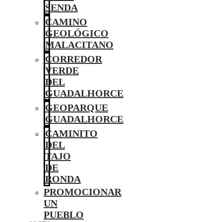
SENDA
CAMINO
GEOLÓGICO
MALACITANO
CORREDOR
VERDE
DEL
GUADALHORCE
GEOPARQUE
GUADALHORCE
CAMINITO
DEL
TAJO
DE
RONDA
PROMOCIONAR
UN
PUEBLO