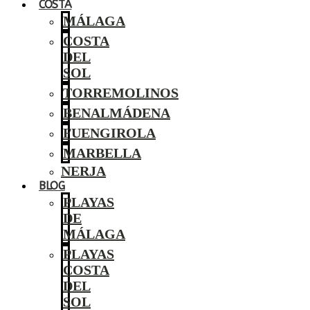
COSTA
MÁLAGA
COSTA
DEL
SOL
TORREMOLINOS
BENALMÁDENA
FUENGIROLA
MARBELLA
NERJA
BLOG
PLAYAS
DE
MÁLAGA
PLAYAS
COSTA
DEL
SOL