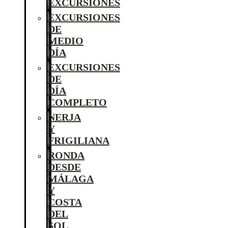
EXCURSIONES
EXCURSIONES
DE
MEDIO
DÍA
EXCURSIONES
DE
DÍA
COMPLETO
NERJA
Y
FRIGILIANA
RONDA
DESDE
MÁLAGA
Y
COSTA
DEL
SOL