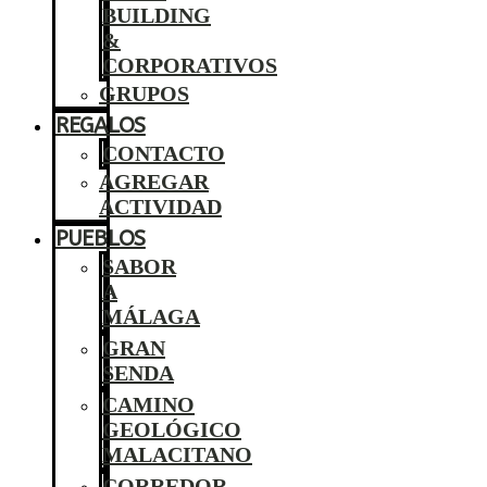
BUILDING
&
CORPORATIVOS
GRUPOS
REGALOS
CONTACTO
AGREGAR
ACTIVIDAD
PUEBLOS
SABOR
A
MÁLAGA
GRAN
SENDA
CAMINO
GEOLÓGICO
MALACITANO
CORREDOR