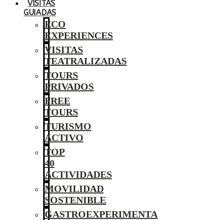
VISITAS
GUIADAS
ECO
EXPERIENCES
VISITAS
TEATRALIZADAS
TOURS
PRIVADOS
FREE
TOURS
TURISMO
ACTIVO
TOP
40
ACTIVIDADES
MOVILIDAD
SOSTENIBLE
GASTROEXPERIMENTA