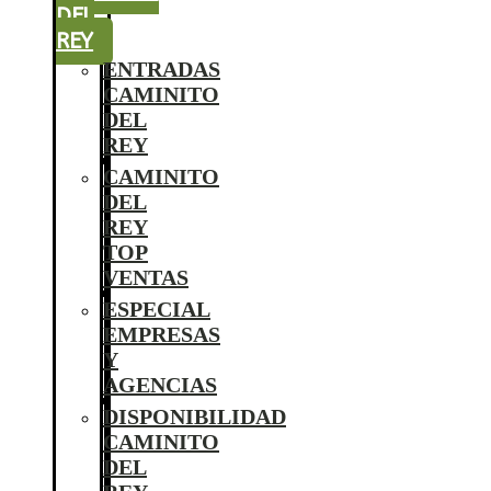
DEL
REY
ENTRADAS
CAMINITO
DEL
REY
CAMINITO
DEL
REY
TOP
VENTAS
ESPECIAL
EMPRESAS
Y
AGENCIAS
DISPONIBILIDAD
CAMINITO
DEL