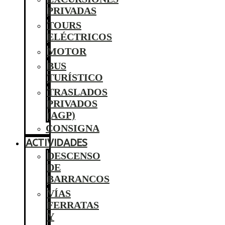
PRIVADAS
TOURS
ELÉCTRICOS
MOTOR
BUS
TURÍSTICO
TRASLADOS
PRIVADOS
(AGP)
CONSIGNA
ACTIVIDADES
DESCENSO
DE
BARRANCOS
VÍAS
FERRATAS
Y