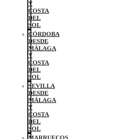
Y
COSTA
DEL
SOL
CÓRDOBA
DESDE
MÁLAGA
Y
COSTA
DEL
SOL
SEVILLA
DESDE
MÁLAGA
Y
COSTA
DEL
SOL
MARRUECOS