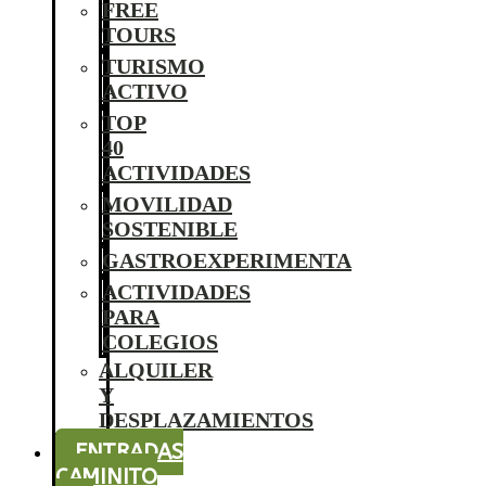
FREE
TOURS
TURISMO
ACTIVO
TOP
40
ACTIVIDADES
MOVILIDAD
SOSTENIBLE
GASTROEXPERIMENTA
ACTIVIDADES
PARA
COLEGIOS
ALQUILER
Y
DESPLAZAMIENTOS
ENTRADAS
CAMINITO