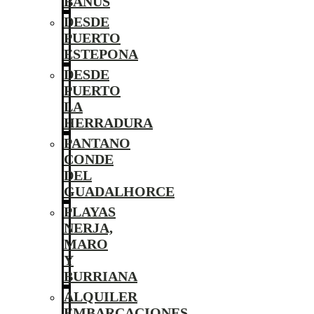
BANÚS
DESDE
PUERTO
ESTEPONA
DESDE
PUERTO
LA
HERRADURA
PANTANO
CONDE
DEL
GUADALHORCE
PLAYAS
NERJA,
MARO
Y
BURRIANA
ALQUILER
EMBARCACIONES