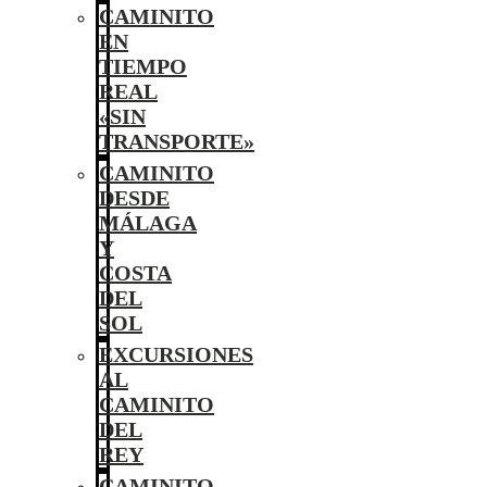
CAMINITO
EN
TIEMPO
REAL
«SIN
TRANSPORTE»
CAMINITO
DESDE
MÁLAGA
Y
COSTA
DEL
SOL
EXCURSIONES
AL
CAMINITO
DEL
REY
CAMINITO