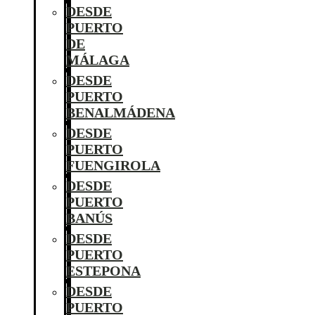
DESDE
PUERTO
DE
MÁLAGA
DESDE
PUERTO
BENALMÁDENA
DESDE
PUERTO
FUENGIROLA
DESDE
PUERTO
BANÚS
DESDE
PUERTO
ESTEPONA
DESDE
PUERTO