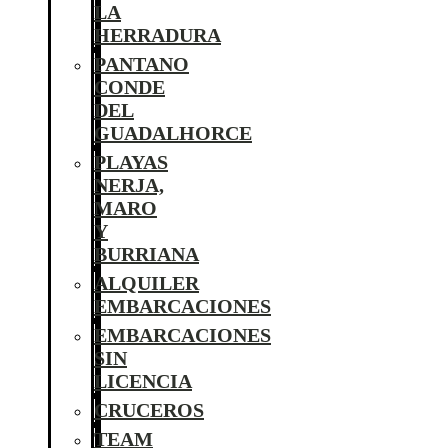
LA
HERRADURA
PANTANO
CONDE
DEL
GUADALHORCE
PLAYAS
NERJA,
MARO
Y
BURRIANA
ALQUILER
EMBARCACIONES
EMBARCACIONES
SIN
LICENCIA
CRUCEROS
TEAM