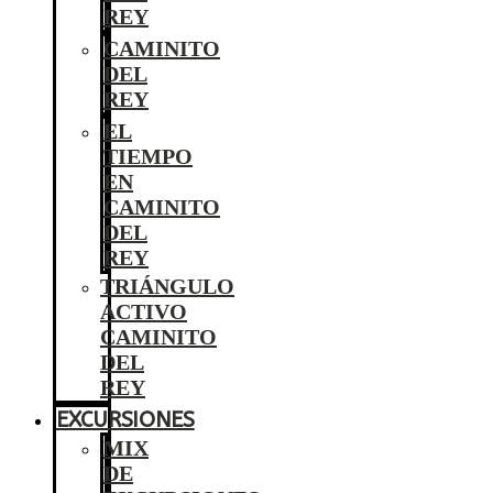
REY
CAMINITO
DEL
REY
EL
TIEMPO
EN
CAMINITO
DEL
REY
TRIÁNGULO
ACTIVO
CAMINITO
DEL
REY
EXCURSIONES
MIX
DE