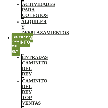
ACTIVIDADES
PARA
COLEGIOS
ALQUILER
Y
DESPLAZAMIENTOS
ENTRADAS
CAMINITO
DEL
REY
ENTRADAS
CAMINITO
DEL
REY
CAMINITO
DEL
REY
TOP
VENTAS