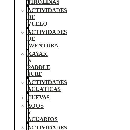
TIROLINAS
ACTIVIDADES
DE
VUELO
ACTIVIDADES
DE
AVENTURA
KAYAK
&
PADDLE
SURF
ACTIVIDADES
ACUATICAS
CUEVAS
ZOOS
Y
ACUARIOS
ACTIVIDADES