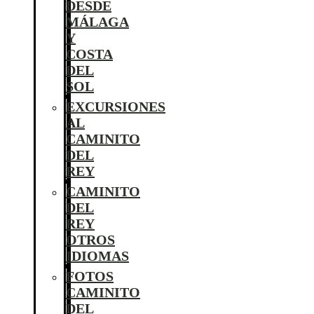
DESDE
MÁLAGA
Y
COSTA
DEL
SOL
EXCURSIONES
AL
CAMINITO
DEL
REY
CAMINITO
DEL
REY
OTROS
IDIOMAS
FOTOS
CAMINITO
DEL