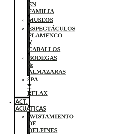
EN
FAMILIA
MUSEOS
ESPECTÁCULOS
FLAMENCO
Y
CABALLOS
BODEGAS
&
ALMAZARAS
SPA
Y
RELAX
ACT.
ACUÁTICAS
AVISTAMIENTO
DE
DELFINES