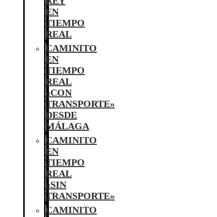
REY
EN
TIEMPO
REAL
CAMINITO
EN
TIEMPO
REAL
«CON
TRANSPORTE»
DESDE
MÁLAGA
CAMINITO
EN
TIEMPO
REAL
«SIN
TRANSPORTE»
CAMINITO