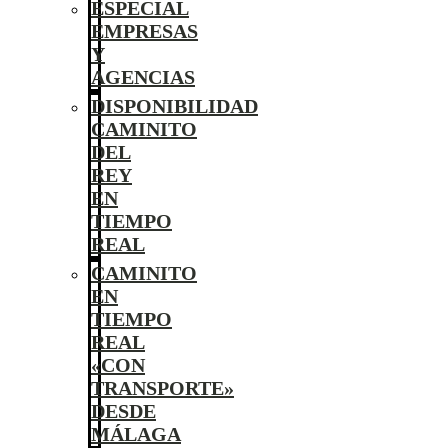
ESPECIAL
EMPRESAS
Y
AGENCIAS
DISPONIBILIDAD
CAMINITO
DEL
REY
EN
TIEMPO
REAL
CAMINITO
EN
TIEMPO
REAL
«CON
TRANSPORTE»
DESDE
MÁLAGA