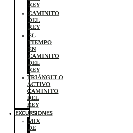
REY
CAMINITO
DEL
REY
EL
TIEMPO
EN
CAMINITO
DEL
REY
TRIÁNGULO
ACTIVO
CAMINITO
DEL
REY
EXCURSIONES
MIX
DE