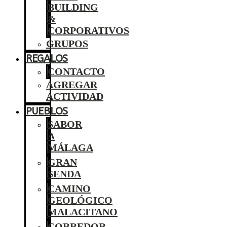
BUILDING
&
CORPORATIVOS
GRUPOS
REGALOS
CONTACTO
AGREGAR
ACTIVIDAD
PUEBLOS
SABOR
A
MÁLAGA
GRAN
SENDA
CAMINO
GEOLÓGICO
MALACITANO
CORREDOR