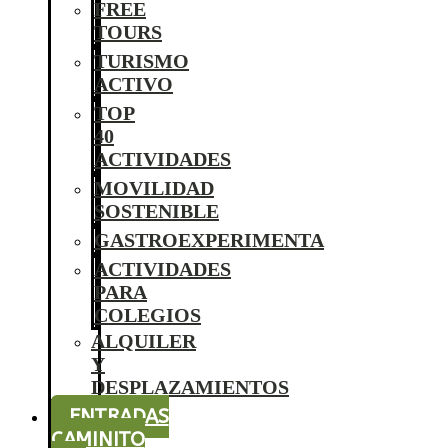
FREE
TOURS
TURISMO
ACTIVO
TOP
40
ACTIVIDADES
MOVILIDAD
SOSTENIBLE
GASTROEXPERIMENTA
ACTIVIDADES
PARA
COLEGIOS
ALQUILER
Y
DESPLAZAMIENTOS
ENTRADAS
CAMINITO