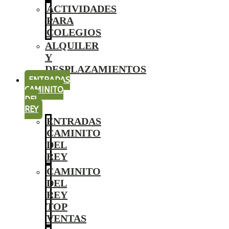
ACTIVIDADES
PARA
COLEGIOS
ALQUILER
Y
DESPLAZAMIENTOS
ENTRADAS
CAMINITO
DEL
REY
ENTRADAS
CAMINITO
DEL
REY
CAMINITO
DEL
REY
TOP
VENTAS