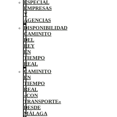
ESPECIAL
EMPRESAS
Y
AGENCIAS
DISPONIBILIDAD
CAMINITO
DEL
REY
EN
TIEMPO
REAL
CAMINITO
EN
TIEMPO
REAL
«CON
TRANSPORTE»
DESDE
MÁLAGA