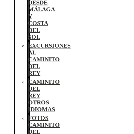
DESDE
MÁLAGA
Y
COSTA
DEL
SOL
EXCURSIONES
AL
CAMINITO
DEL
REY
CAMINITO
DEL
REY
OTROS
IDIOMAS
FOTOS
CAMINITO
DEL