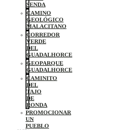
SENDA
CAMINO
GEOLÓGICO
MALACITANO
CORREDOR
VERDE
DEL
GUADALHORCE
GEOPARQUE
GUADALHORCE
CAMINITO
DEL
TAJO
DE
RONDA
PROMOCIONAR
UN
PUEBLO