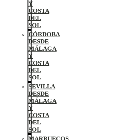
Y
COSTA
DEL
SOL
CÓRDOBA
DESDE
MÁLAGA
Y
COSTA
DEL
SOL
SEVILLA
DESDE
MÁLAGA
Y
COSTA
DEL
SOL
MARRUECOS