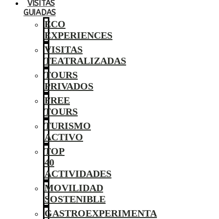
VISITAS
GUIADAS
ECO
EXPERIENCES
VISITAS
TEATRALIZADAS
TOURS
PRIVADOS
FREE
TOURS
TURISMO
ACTIVO
TOP
40
ACTIVIDADES
MOVILIDAD
SOSTENIBLE
GASTROEXPERIMENTA