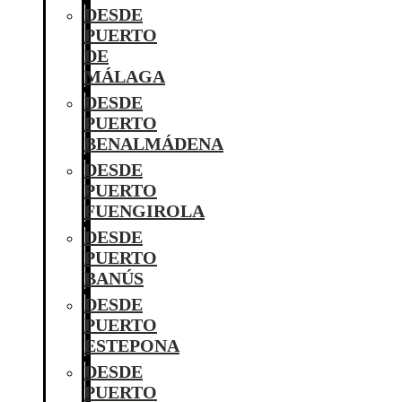
DESDE
PUERTO
DE
MÁLAGA
DESDE
PUERTO
BENALMÁDENA
DESDE
PUERTO
FUENGIROLA
DESDE
PUERTO
BANÚS
DESDE
PUERTO
ESTEPONA
DESDE
PUERTO