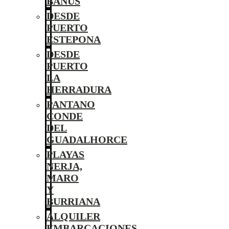
BANÚS
DESDE
PUERTO
ESTEPONA
DESDE
PUERTO
LA
HERRADURA
PANTANO
CONDE
DEL
GUADALHORCE
PLAYAS
NERJA,
MARO
Y
BURRIANA
ALQUILER
EMBARCACIONES