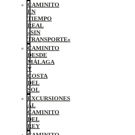
CAMINITO
EN
TIEMPO
REAL
«SIN
TRANSPORTE»
CAMINITO
DESDE
MÁLAGA
Y
COSTA
DEL
SOL
EXCURSIONES
AL
CAMINITO
DEL
REY
CAMINITO