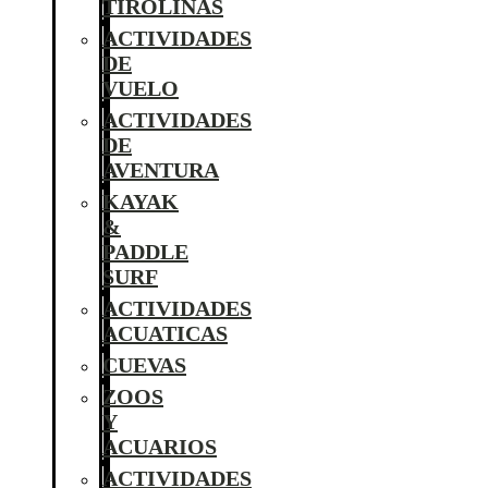
TIROLINAS
ACTIVIDADES
DE
VUELO
ACTIVIDADES
DE
AVENTURA
KAYAK
&
PADDLE
SURF
ACTIVIDADES
ACUATICAS
CUEVAS
ZOOS
Y
ACUARIOS
ACTIVIDADES