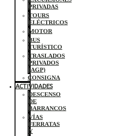
PRIVADAS
TOURS
ELÉCTRICOS
MOTOR
BUS
TURÍSTICO
TRASLADOS
PRIVADOS
(AGP)
CONSIGNA
ACTIVIDADES
DESCENSO
DE
BARRANCOS
VÍAS
FERRATAS
Y