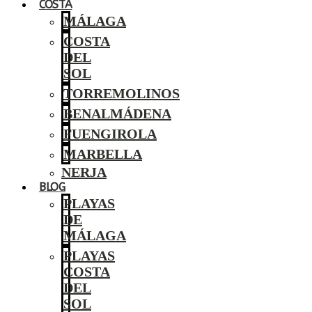
COSTA
MÁLAGA
COSTA
DEL
SOL
TORREMOLINOS
BENALMÁDENA
FUENGIROLA
MARBELLA
NERJA
BLOG
PLAYAS
DE
MÁLAGA
PLAYAS
COSTA
DEL
SOL