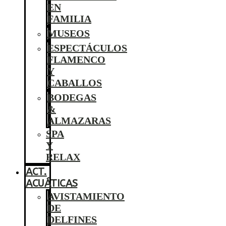
EN
FAMILIA
MUSEOS
ESPECTÁCULOS
FLAMENCO
Y
CABALLOS
BODEGAS
&
ALMAZARAS
SPA
Y
RELAX
ACT.
ACUÁTICAS
AVISTAMIENTO
DE
DELFINES