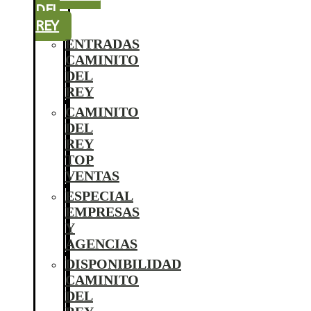
DEL
REY
ENTRADAS
CAMINITO
DEL
REY
CAMINITO
DEL
REY
TOP
VENTAS
ESPECIAL
EMPRESAS
Y
AGENCIAS
DISPONIBILIDAD
CAMINITO
DEL