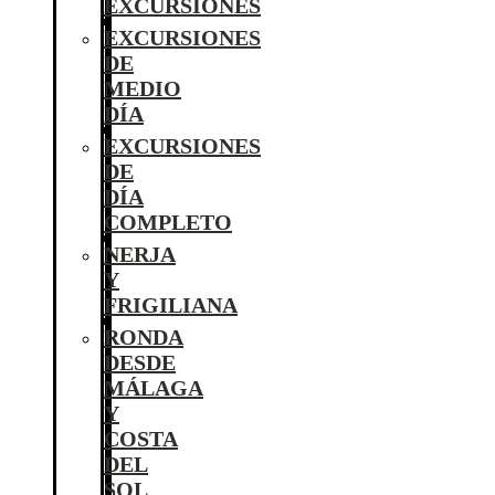
EXCURSIONES
EXCURSIONES
DE
MEDIO
DÍA
EXCURSIONES
DE
DÍA
COMPLETO
NERJA
Y
FRIGILIANA
RONDA
DESDE
MÁLAGA
Y
COSTA
DEL
SOL