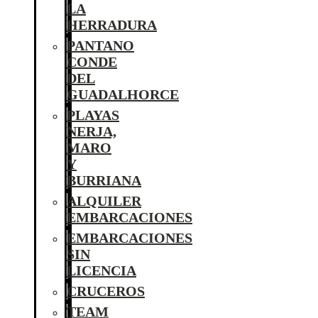
LA
HERRADURA
PANTANO
CONDE
DEL
GUADALHORCE
PLAYAS
NERJA,
MARO
Y
BURRIANA
ALQUILER
EMBARCACIONES
EMBARCACIONES
SIN
LICENCIA
CRUCEROS
TEAM