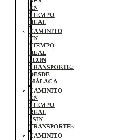
REY
EN
TIEMPO
REAL
CAMINITO
EN
TIEMPO
REAL
«CON
TRANSPORTE»
DESDE
MÁLAGA
CAMINITO
EN
TIEMPO
REAL
«SIN
TRANSPORTE»
CAMINITO