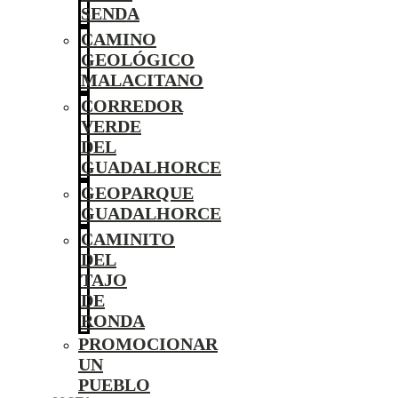
SENDA
CAMINO
GEOLÓGICO
MALACITANO
CORREDOR
VERDE
DEL
GUADALHORCE
GEOPARQUE
GUADALHORCE
CAMINITO
DEL
TAJO
DE
RONDA
PROMOCIONAR
UN
PUEBLO