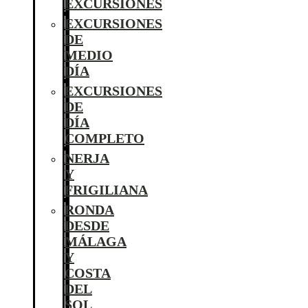
EXCURSIONES
EXCURSIONES
DE
MEDIO
DÍA
EXCURSIONES
DE
DÍA
COMPLETO
NERJA
Y
FRIGILIANA
RONDA
DESDE
MÁLAGA
Y
COSTA
DEL
SOL