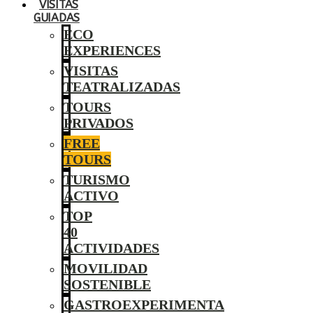
VISITAS
GUIADAS
ECO
EXPERIENCES
VISITAS
TEATRALIZADAS
TOURS
PRIVADOS
FREE
TOURS
TURISMO
ACTIVO
TOP
40
ACTIVIDADES
MOVILIDAD
SOSTENIBLE
GASTROEXPERIMENTA