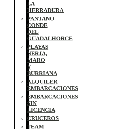
LA
HERRADURA
PANTANO
CONDE
DEL
GUADALHORCE
PLAYAS
NERJA,
MARO
Y
BURRIANA
ALQUILER
EMBARCACIONES
EMBARCACIONES
SIN
LICENCIA
CRUCEROS
TEAM