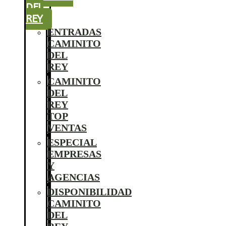
DEL
REY
ENTRADAS
CAMINITO
DEL
REY
CAMINITO
DEL
REY
TOP
VENTAS
ESPECIAL
EMPRESAS
Y
AGENCIAS
DISPONIBILIDAD
CAMINITO
DEL