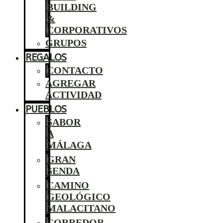
BUILDING
&
CORPORATIVOS
GRUPOS
REGALOS
CONTACTO
AGREGAR
ACTIVIDAD
PUEBLOS
SABOR
A
MÁLAGA
GRAN
SENDA
CAMINO
GEOLÓGICO
MALACITANO
CORREDOR