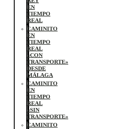
REY
EN
TIEMPO
REAL
CAMINITO
EN
TIEMPO
REAL
«CON
TRANSPORTE»
DESDE
MÁLAGA
CAMINITO
EN
TIEMPO
REAL
«SIN
TRANSPORTE»
CAMINITO