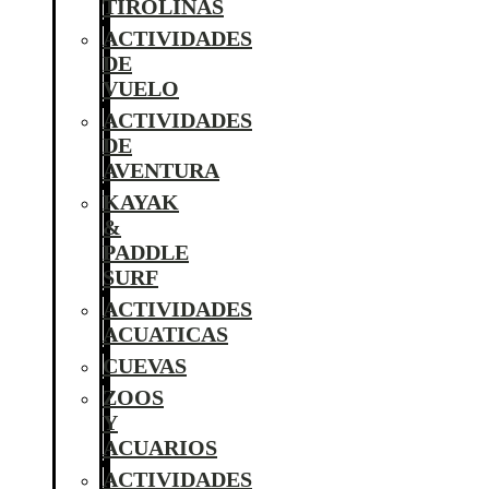
TIROLINAS
ACTIVIDADES
DE
VUELO
ACTIVIDADES
DE
AVENTURA
KAYAK
&
PADDLE
SURF
ACTIVIDADES
ACUATICAS
CUEVAS
ZOOS
Y
ACUARIOS
ACTIVIDADES