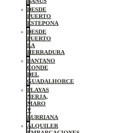
BANÚS
DESDE
PUERTO
ESTEPONA
DESDE
PUERTO
LA
HERRADURA
PANTANO
CONDE
DEL
GUADALHORCE
PLAYAS
NERJA,
MARO
Y
BURRIANA
ALQUILER
EMBARCACIONES