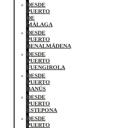
DESDE
PUERTO
DE
MÁLAGA
DESDE
PUERTO
BENALMÁDENA
DESDE
PUERTO
FUENGIROLA
DESDE
PUERTO
BANÚS
DESDE
PUERTO
ESTEPONA
DESDE
PUERTO