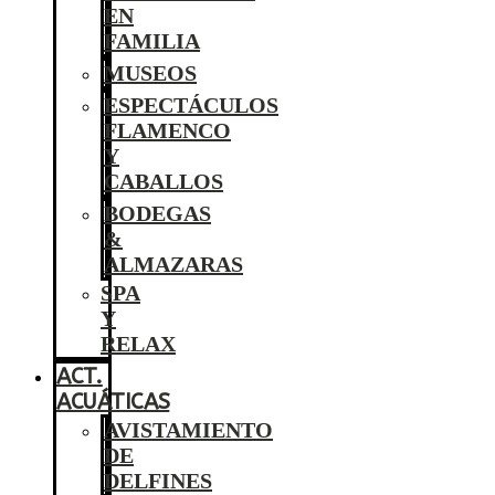
EN
FAMILIA
MUSEOS
ESPECTÁCULOS
FLAMENCO
Y
CABALLOS
BODEGAS
&
ALMAZARAS
SPA
Y
RELAX
ACT.
ACUÁTICAS
AVISTAMIENTO
DE
DELFINES