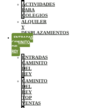
ACTIVIDADES
PARA
COLEGIOS
ALQUILER
Y
DESPLAZAMIENTOS
ENTRADAS
CAMINITO
DEL
REY
ENTRADAS
CAMINITO
DEL
REY
CAMINITO
DEL
REY
TOP
VENTAS