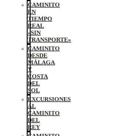
CAMINITO
EN
TIEMPO
REAL
«SIN
TRANSPORTE»
CAMINITO
DESDE
MÁLAGA
Y
COSTA
DEL
SOL
EXCURSIONES
AL
CAMINITO
DEL
REY
CAMINITO