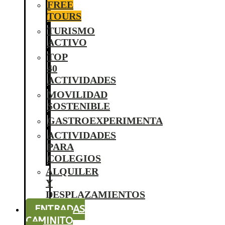
FREE
TOURS
TURISMO
ACTIVO
TOP
40
ACTIVIDADES
MOVILIDAD
SOSTENIBLE
GASTROEXPERIMENTA
ACTIVIDADES
PARA
COLEGIOS
ALQUILER
Y
DESPLAZAMIENTOS
ENTRADAS
CAMINITO