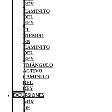
REY
CAMINITO
DEL
REY
EL
TIEMPO
EN
CAMINITO
DEL
REY
TRIÁNGULO
ACTIVO
CAMINITO
DEL
REY
EXCURSIONES
MIX
DE