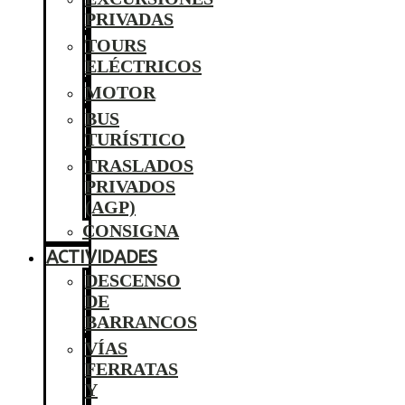
PRIVADAS
TOURS
ELÉCTRICOS
MOTOR
BUS
TURÍSTICO
TRASLADOS
PRIVADOS
(AGP)
CONSIGNA
ACTIVIDADES
DESCENSO
DE
BARRANCOS
VÍAS
FERRATAS
Y