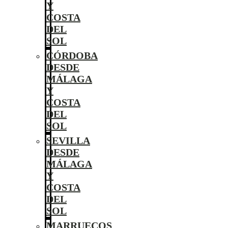
Y
COSTA
DEL
SOL
CÓRDOBA
DESDE
MÁLAGA
Y
COSTA
DEL
SOL
SEVILLA
DESDE
MÁLAGA
Y
COSTA
DEL
SOL
MARRUECOS