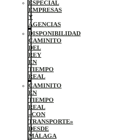
ESPECIAL
EMPRESAS
Y
AGENCIAS
DISPONIBILIDAD
CAMINITO
DEL
REY
EN
TIEMPO
REAL
CAMINITO
EN
TIEMPO
REAL
«CON
TRANSPORTE»
DESDE
MÁLAGA