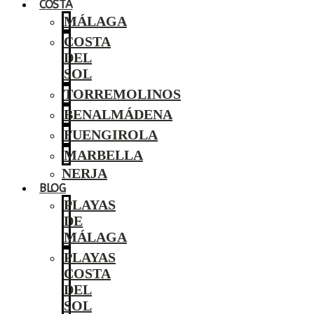
COSTA
MÁLAGA
COSTA
DEL
SOL
TORREMOLINOS
BENALMÁDENA
FUENGIROLA
MARBELLA
NERJA
BLOG
PLAYAS
DE
MÁLAGA
PLAYAS
COSTA
DEL
SOL