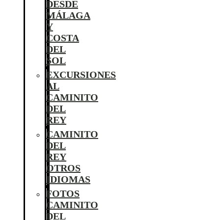
DESDE
MÁLAGA
Y
COSTA
DEL
SOL
EXCURSIONES
AL
CAMINITO
DEL
REY
CAMINITO
DEL
REY
OTROS
IDIOMAS
FOTOS
CAMINITO
DEL