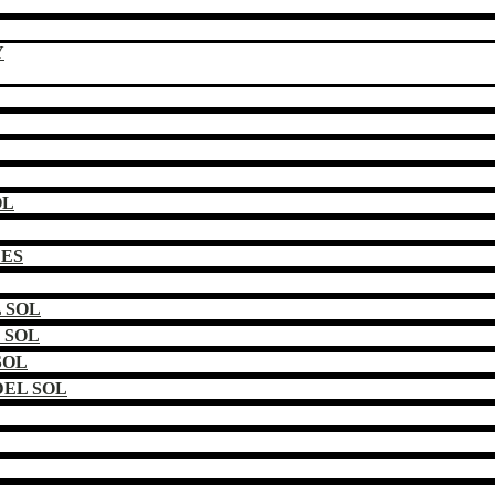
Y
OL
DES
 SOL
 SOL
SOL
EL SOL