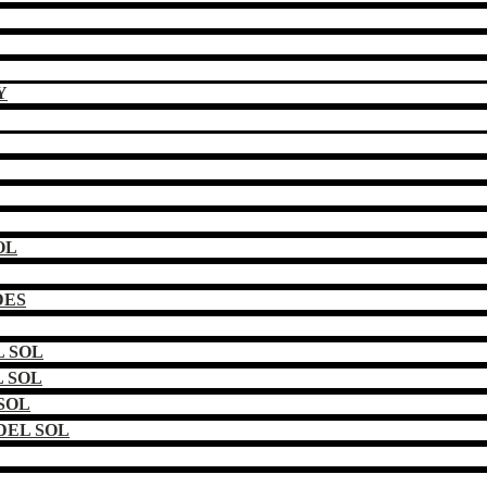
Y
OL
DES
 SOL
 SOL
SOL
DEL SOL