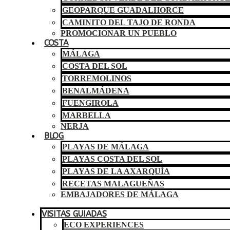
GEOPARQUE GUADALHORCE
CAMINITO DEL TAJO DE RONDA
PROMOCIONAR UN PUEBLO
COSTA
MÁLAGA
COSTA DEL SOL
TORREMOLINOS
BENALMÁDENA
FUENGIROLA
MARBELLA
NERJA
BLOG
PLAYAS DE MÁLAGA
PLAYAS COSTA DEL SOL
PLAYAS DE LA AXARQUÍA
RECETAS MALAGUEÑAS
EMBAJADORES DE MÁLAGA
VISITAS GUIADAS
ECO EXPERIENCES