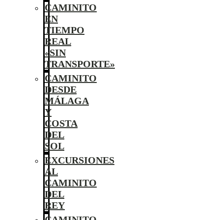
CAMINITO
EN
TIEMPO
REAL
«SIN
TRANSPORTE»
CAMINITO
DESDE
MÁLAGA
Y
COSTA
DEL
SOL
EXCURSIONES
AL
CAMINITO
DEL
REY
CAMINITO