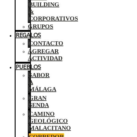
BUILDING
&
CORPORATIVOS
GRUPOS
REGALOS
CONTACTO
AGREGAR
ACTIVIDAD
PUEBLOS
SABOR
A
MÁLAGA
GRAN
SENDA
CAMINO
GEOLÓGICO
MALACITANO
CORREDOR