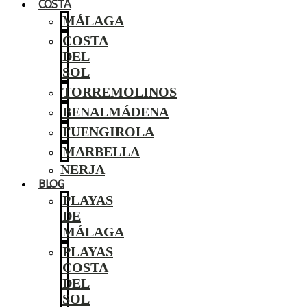
COSTA
MÁLAGA
COSTA
DEL
SOL
TORREMOLINOS
BENALMÁDENA
FUENGIROLA
MARBELLA
NERJA
BLOG
PLAYAS
DE
MÁLAGA
PLAYAS
COSTA
DEL
SOL