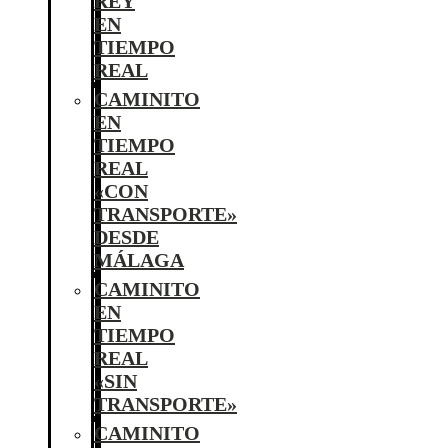
REY
EN
TIEMPO
REAL
CAMINITO
EN
TIEMPO
REAL
«CON
TRANSPORTE»
DESDE
MÁLAGA
CAMINITO
EN
TIEMPO
REAL
«SIN
TRANSPORTE»
CAMINITO