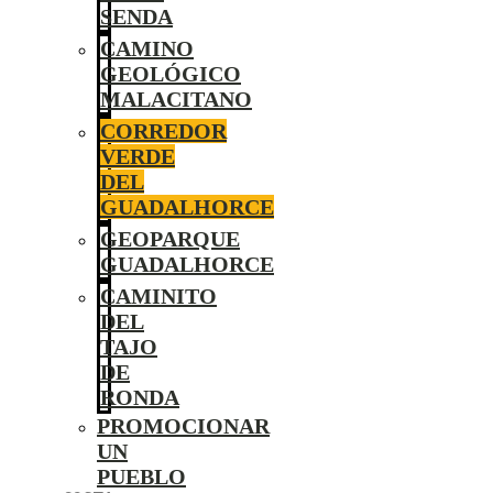
SENDA
CAMINO
GEOLÓGICO
MALACITANO
CORREDOR
VERDE
DEL
GUADALHORCE
GEOPARQUE
GUADALHORCE
CAMINITO
DEL
TAJO
DE
RONDA
PROMOCIONAR
UN
PUEBLO