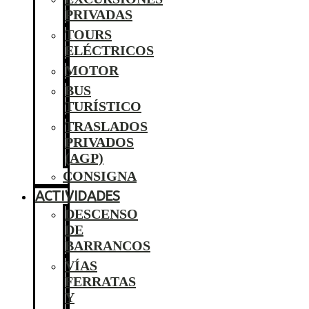
PRIVADAS
TOURS
ELÉCTRICOS
MOTOR
BUS
TURÍSTICO
TRASLADOS
PRIVADOS
(AGP)
CONSIGNA
ACTIVIDADES
DESCENSO
DE
BARRANCOS
VÍAS
FERRATAS
Y