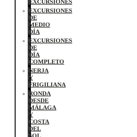
EXCURSIONES
EXCURSIONES
DE
MEDIO
DÍA
EXCURSIONES
DE
DÍA
COMPLETO
NERJA
Y
FRIGILIANA
RONDA
DESDE
MÁLAGA
Y
COSTA
DEL
SOL