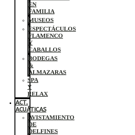
EN
FAMILIA
MUSEOS
ESPECTÁCULOS
FLAMENCO
Y
CABALLOS
BODEGAS
&
ALMAZARAS
SPA
Y
RELAX
ACT.
ACUÁTICAS
AVISTAMIENTO
DE
DELFINES