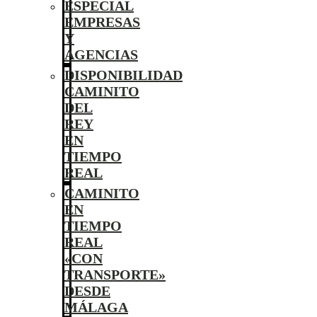
ESPECIAL
EMPRESAS
Y
AGENCIAS
DISPONIBILIDAD
CAMINITO
DEL
REY
EN
TIEMPO
REAL
CAMINITO
EN
TIEMPO
REAL
«CON
TRANSPORTE»
DESDE
MÁLAGA