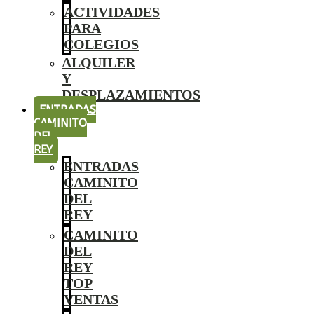
ACTIVIDADES
PARA
COLEGIOS
ALQUILER
Y
DESPLAZAMIENTOS
ENTRADAS
CAMINITO
DEL
REY
ENTRADAS
CAMINITO
DEL
REY
CAMINITO
DEL
REY
TOP
VENTAS