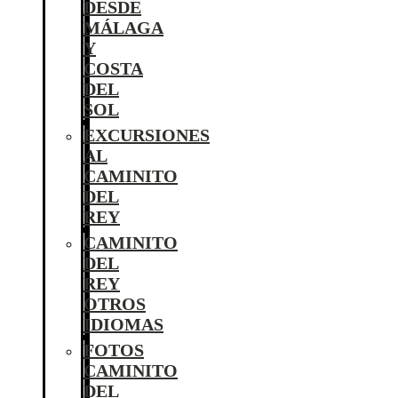
DESDE
MÁLAGA
Y
COSTA
DEL
SOL
EXCURSIONES
AL
CAMINITO
DEL
REY
CAMINITO
DEL
REY
OTROS
IDIOMAS
FOTOS
CAMINITO
DEL