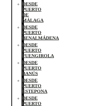
DESDE
PUERTO
DE
MÁLAGA
DESDE
PUERTO
BENALMÁDENA
DESDE
PUERTO
FUENGIROLA
DESDE
PUERTO
BANÚS
DESDE
PUERTO
ESTEPONA
DESDE
PUERTO