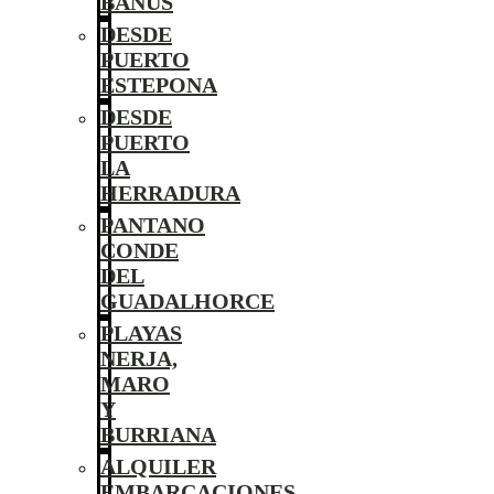
BANÚS
DESDE
PUERTO
ESTEPONA
DESDE
PUERTO
LA
HERRADURA
PANTANO
CONDE
DEL
GUADALHORCE
PLAYAS
NERJA,
MARO
Y
BURRIANA
ALQUILER
EMBARCACIONES