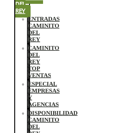
DEL
REY
ENTRADAS
CAMINITO
DEL
REY
CAMINITO
DEL
REY
TOP
VENTAS
ESPECIAL
EMPRESAS
Y
AGENCIAS
DISPONIBILIDAD
CAMINITO
DEL