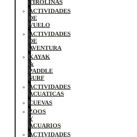
TIROLINAS
ACTIVIDADES
DE
VUELO
ACTIVIDADES
DE
AVENTURA
KAYAK
&
PADDLE
SURF
ACTIVIDADES
ACUATICAS
CUEVAS
ZOOS
Y
ACUARIOS
ACTIVIDADES