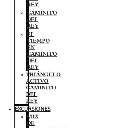
REY
CAMINITO
DEL
REY
EL
TIEMPO
EN
CAMINITO
DEL
REY
TRIÁNGULO
ACTIVO
CAMINITO
DEL
REY
EXCURSIONES
MIX
DE