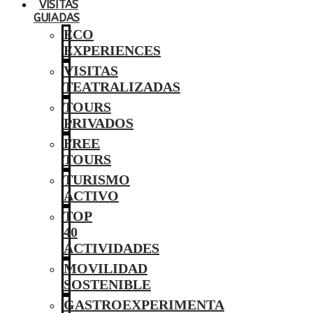
VISITAS
GUIADAS
ECO
EXPERIENCES
VISITAS
TEATRALIZADAS
TOURS
PRIVADOS
FREE
TOURS
TURISMO
ACTIVO
TOP
40
ACTIVIDADES
MOVILIDAD
SOSTENIBLE
GASTROEXPERIMENTA