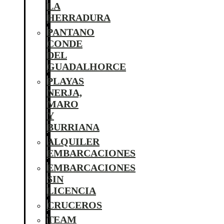
LA
HERRADURA
PANTANO
CONDE
DEL
GUADALHORCE
PLAYAS
NERJA,
MARO
Y
BURRIANA
ALQUILER
EMBARCACIONES
EMBARCACIONES
SIN
LICENCIA
CRUCEROS
TEAM