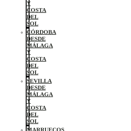
Y
COSTA
DEL
SOL
CÓRDOBA
DESDE
MÁLAGA
Y
COSTA
DEL
SOL
SEVILLA
DESDE
MÁLAGA
Y
COSTA
DEL
SOL
MARRUECOS