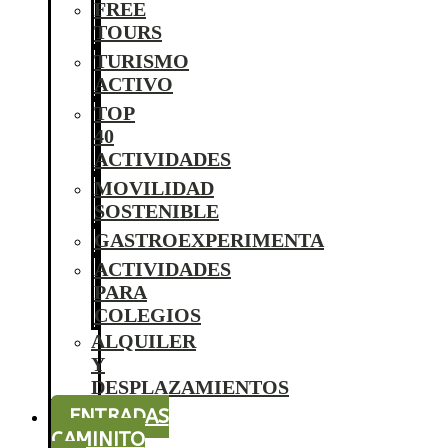
FREE
TOURS
TURISMO
ACTIVO
TOP
40
ACTIVIDADES
MOVILIDAD
SOSTENIBLE
GASTROEXPERIMENTA
ACTIVIDADES
PARA
COLEGIOS
ALQUILER
Y
DESPLAZAMIENTOS
ENTRADAS
CAMINITO