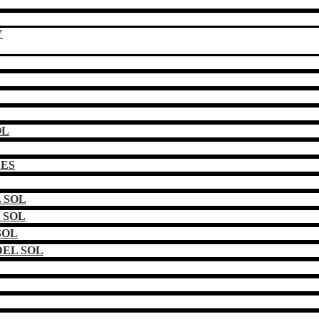
Y
OL
DES
 SOL
 SOL
SOL
EL SOL