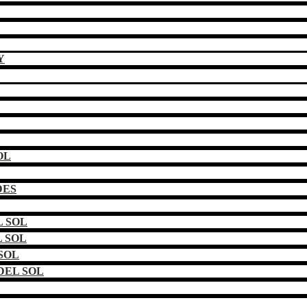
Y
OL
DES
 SOL
 SOL
SOL
DEL SOL