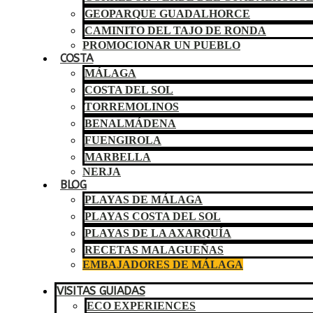
GEOPARQUE GUADALHORCE
CAMINITO DEL TAJO DE RONDA
PROMOCIONAR UN PUEBLO
COSTA
MÁLAGA
COSTA DEL SOL
TORREMOLINOS
BENALMÁDENA
FUENGIROLA
MARBELLA
NERJA
BLOG
PLAYAS DE MÁLAGA
PLAYAS COSTA DEL SOL
PLAYAS DE LA AXARQUÍA
RECETAS MALAGUEÑAS
EMBAJADORES DE MÁLAGA
VISITAS GUIADAS
ECO EXPERIENCES