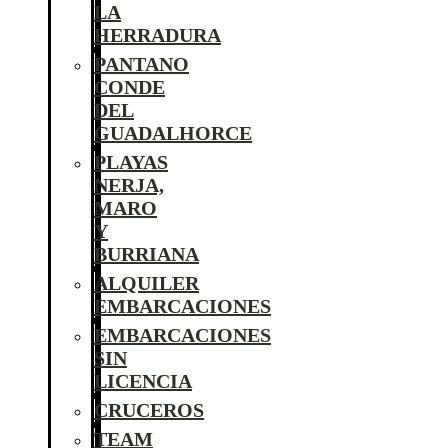
LA
HERRADURA
PANTANO
CONDE
DEL
GUADALHORCE
PLAYAS
NERJA,
MARO
Y
BURRIANA
ALQUILER
EMBARCACIONES
EMBARCACIONES
SIN
LICENCIA
CRUCEROS
TEAM