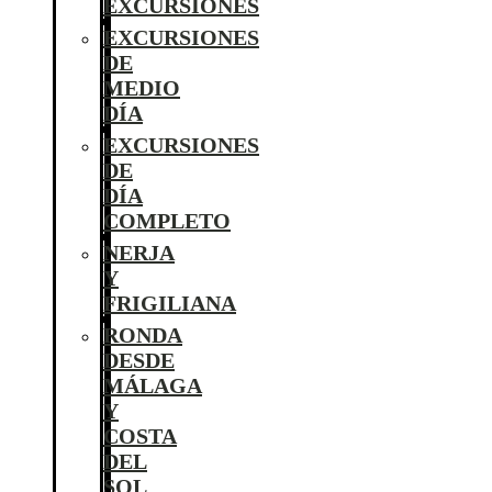
EXCURSIONES
EXCURSIONES
DE
MEDIO
DÍA
EXCURSIONES
DE
DÍA
COMPLETO
NERJA
Y
FRIGILIANA
RONDA
DESDE
MÁLAGA
Y
COSTA
DEL
SOL