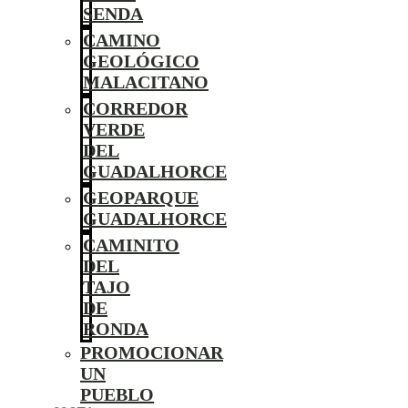
SENDA
CAMINO
GEOLÓGICO
MALACITANO
CORREDOR
VERDE
DEL
GUADALHORCE
GEOPARQUE
GUADALHORCE
CAMINITO
DEL
TAJO
DE
RONDA
PROMOCIONAR
UN
PUEBLO