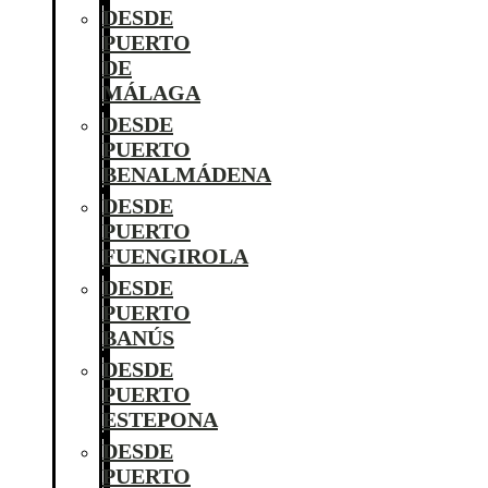
DESDE
PUERTO
DE
MÁLAGA
DESDE
PUERTO
BENALMÁDENA
DESDE
PUERTO
FUENGIROLA
DESDE
PUERTO
BANÚS
DESDE
PUERTO
ESTEPONA
DESDE
PUERTO