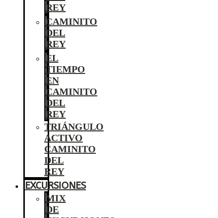
REY
CAMINITO
DEL
REY
EL
TIEMPO
EN
CAMINITO
DEL
REY
TRIÁNGULO
ACTIVO
CAMINITO
DEL
REY
EXCURSIONES
MIX
DE