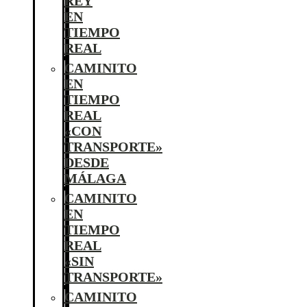
REY
EN
TIEMPO
REAL
CAMINITO
EN
TIEMPO
REAL
«CON
TRANSPORTE»
DESDE
MÁLAGA
CAMINITO
EN
TIEMPO
REAL
«SIN
TRANSPORTE»
CAMINITO