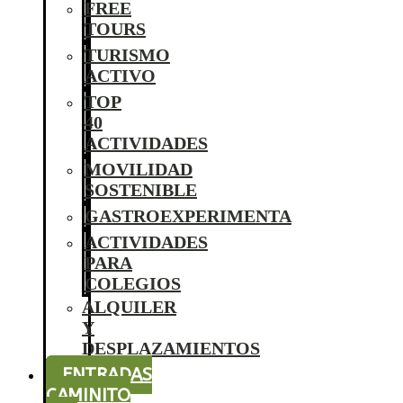
FREE
TOURS
TURISMO
ACTIVO
TOP
40
ACTIVIDADES
MOVILIDAD
SOSTENIBLE
GASTROEXPERIMENTA
ACTIVIDADES
PARA
COLEGIOS
ALQUILER
Y
DESPLAZAMIENTOS
ENTRADAS
CAMINITO