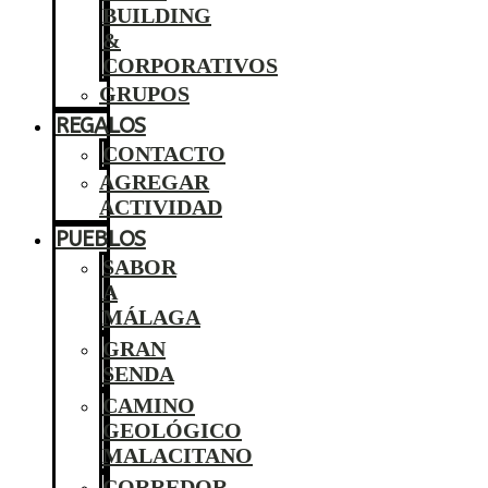
BUILDING
&
CORPORATIVOS
GRUPOS
REGALOS
CONTACTO
AGREGAR
ACTIVIDAD
PUEBLOS
SABOR
A
MÁLAGA
GRAN
SENDA
CAMINO
GEOLÓGICO
MALACITANO
CORREDOR