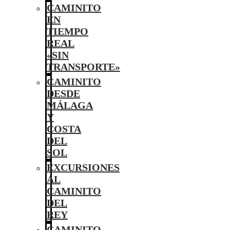
CAMINITO
EN
TIEMPO
REAL
«SIN
TRANSPORTE»
CAMINITO
DESDE
MÁLAGA
Y
COSTA
DEL
SOL
EXCURSIONES
AL
CAMINITO
DEL
REY
CAMINITO