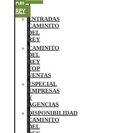
DEL
REY
ENTRADAS
CAMINITO
DEL
REY
CAMINITO
DEL
REY
TOP
VENTAS
ESPECIAL
EMPRESAS
Y
AGENCIAS
DISPONIBILIDAD
CAMINITO
DEL