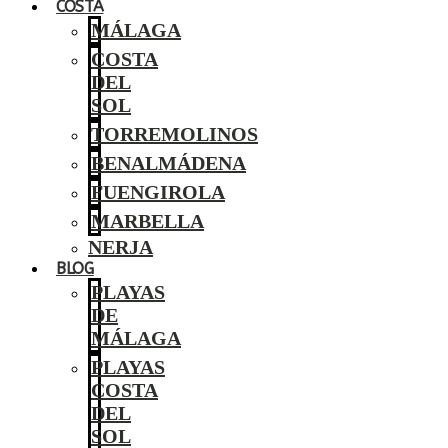
COSTA
MÁLAGA
COSTA
DEL
SOL
TORREMOLINOS
BENALMÁDENA
FUENGIROLA
MARBELLA
NERJA
BLOG
PLAYAS
DE
MÁLAGA
PLAYAS
COSTA
DEL
SOL