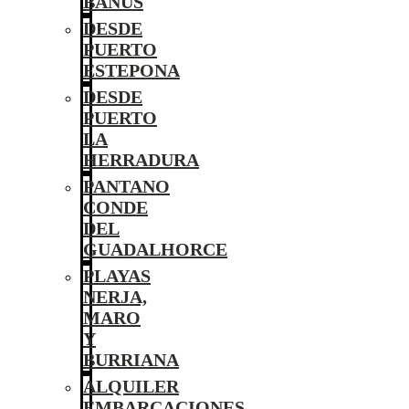
BANÚS
DESDE
PUERTO
ESTEPONA
DESDE
PUERTO
LA
HERRADURA
PANTANO
CONDE
DEL
GUADALHORCE
PLAYAS
NERJA,
MARO
Y
BURRIANA
ALQUILER
EMBARCACIONES