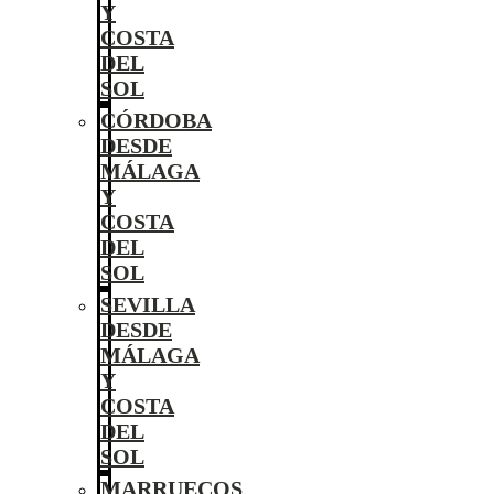
Y
COSTA
DEL
SOL
CÓRDOBA
DESDE
MÁLAGA
Y
COSTA
DEL
SOL
SEVILLA
DESDE
MÁLAGA
Y
COSTA
DEL
SOL
MARRUECOS