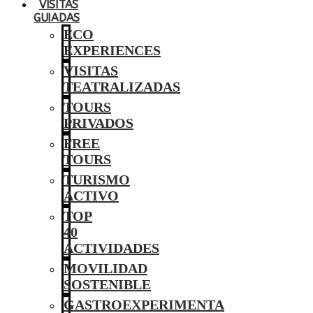
VISITAS
GUIADAS
ECO
EXPERIENCES
VISITAS
TEATRALIZADAS
TOURS
PRIVADOS
FREE
TOURS
TURISMO
ACTIVO
TOP
40
ACTIVIDADES
MOVILIDAD
SOSTENIBLE
GASTROEXPERIMENTA