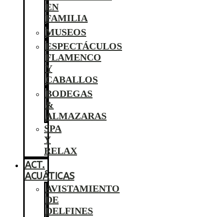
EN
FAMILIA
MUSEOS
ESPECTÁCULOS
FLAMENCO
Y
CABALLOS
BODEGAS
&
ALMAZARAS
SPA
Y
RELAX
ACT.
ACUÁTICAS
AVISTAMIENTO
DE
DELFINES