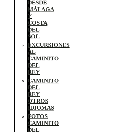
DESDE
MÁLAGA
Y
COSTA
DEL
SOL
EXCURSIONES
AL
CAMINITO
DEL
REY
CAMINITO
DEL
REY
OTROS
IDIOMAS
FOTOS
CAMINITO
DEL