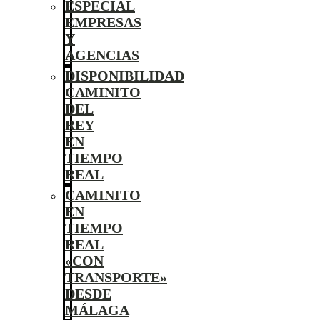
ESPECIAL
EMPRESAS
Y
AGENCIAS
DISPONIBILIDAD
CAMINITO
DEL
REY
EN
TIEMPO
REAL
CAMINITO
EN
TIEMPO
REAL
«CON
TRANSPORTE»
DESDE
MÁLAGA