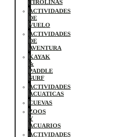
TIROLINAS
ACTIVIDADES
DE
VUELO
ACTIVIDADES
DE
AVENTURA
KAYAK
&
PADDLE
SURF
ACTIVIDADES
ACUATICAS
CUEVAS
ZOOS
Y
ACUARIOS
ACTIVIDADES