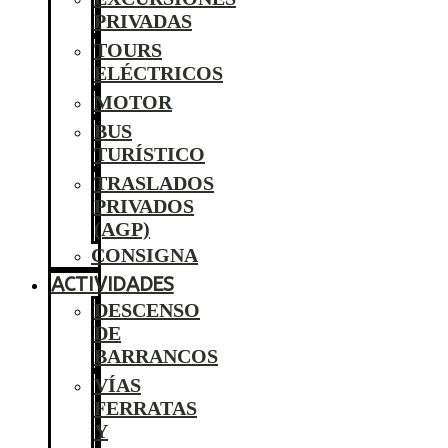
PRIVADAS
TOURS
ELÉCTRICOS
MOTOR
BUS
TURÍSTICO
TRASLADOS
PRIVADOS
(AGP)
CONSIGNA
ACTIVIDADES
DESCENSO
DE
BARRANCOS
VÍAS
FERRATAS
Y