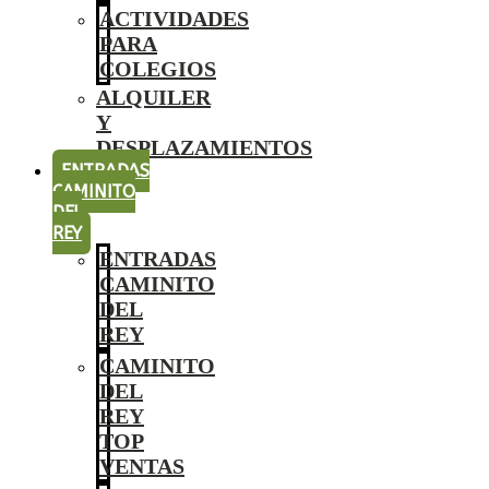
ACTIVIDADES
PARA
COLEGIOS
ALQUILER
Y
DESPLAZAMIENTOS
ENTRADAS
CAMINITO
DEL
REY
ENTRADAS
CAMINITO
DEL
REY
CAMINITO
DEL
REY
TOP
VENTAS