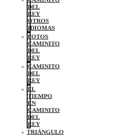
DEL
REY
OTROS
IDIOMAS
FOTOS
CAMINITO
DEL
REY
CAMINITO
DEL
REY
EL
TIEMPO
EN
CAMINITO
DEL
REY
TRIÁNGULO