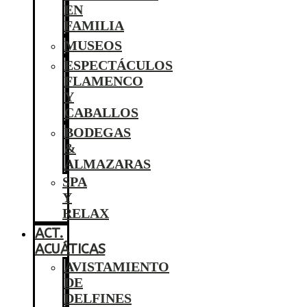
EN
FAMILIA
MUSEOS
ESPECTÁCULOS
FLAMENCO
Y
CABALLOS
BODEGAS
&
ALMAZARAS
SPA
Y
RELAX
ACT.
ACUÁTICAS
AVISTAMIENTO
DE
DELFINES