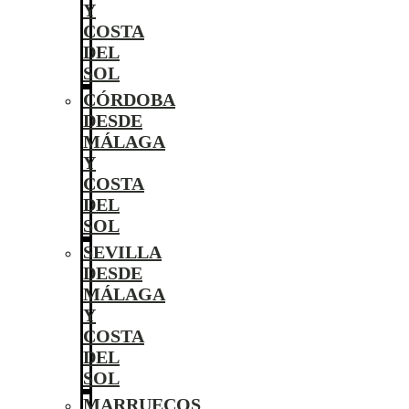
Y
COSTA
DEL
SOL
CÓRDOBA
DESDE
MÁLAGA
Y
COSTA
DEL
SOL
SEVILLA
DESDE
MÁLAGA
Y
COSTA
DEL
SOL
MARRUECOS