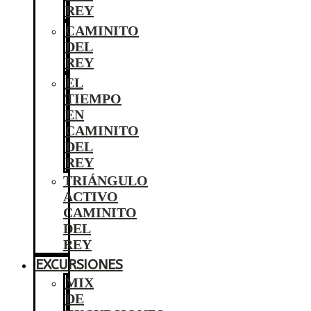
REY
CAMINITO
DEL
REY
EL
TIEMPO
EN
CAMINITO
DEL
REY
TRIÁNGULO
ACTIVO
CAMINITO
DEL
REY
EXCURSIONES
MIX
DE