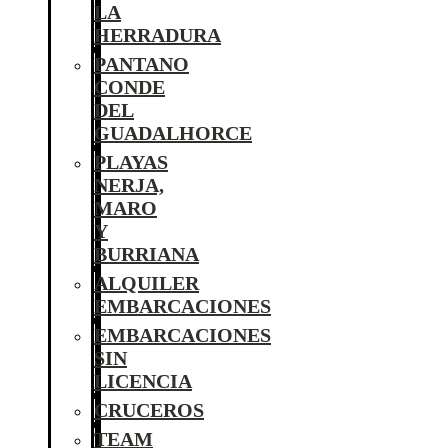
LA
HERRADURA
PANTANO
CONDE
DEL
GUADALHORCE
PLAYAS
NERJA,
MARO
Y
BURRIANA
ALQUILER
EMBARCACIONES
EMBARCACIONES
SIN
LICENCIA
CRUCEROS
TEAM