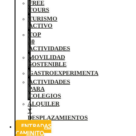
FREE
TOURS
TURISMO
ACTIVO
TOP
40
ACTIVIDADES
MOVILIDAD
SOSTENIBLE
GASTROEXPERIMENTA
ACTIVIDADES
PARA
COLEGIOS
ALQUILER
Y
DESPLAZAMIENTOS
ENTRADAS
CAMINITO