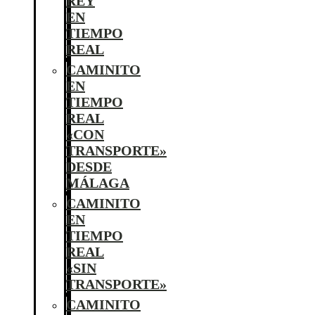
REY
EN
TIEMPO
REAL
CAMINITO
EN
TIEMPO
REAL
«CON
TRANSPORTE»
DESDE
MÁLAGA
CAMINITO
EN
TIEMPO
REAL
«SIN
TRANSPORTE»
CAMINITO