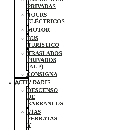
PRIVADAS
TOURS
ELÉCTRICOS
MOTOR
BUS
TURÍSTICO
TRASLADOS
PRIVADOS
(AGP)
CONSIGNA
ACTIVIDADES
DESCENSO
DE
BARRANCOS
VÍAS
FERRATAS
Y