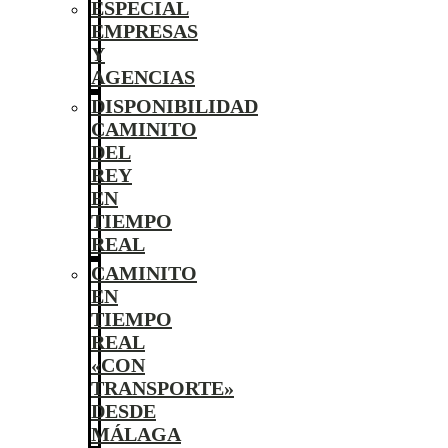
ESPECIAL
EMPRESAS
Y
AGENCIAS
DISPONIBILIDAD
CAMINITO
DEL
REY
EN
TIEMPO
REAL
CAMINITO
EN
TIEMPO
REAL
«CON
TRANSPORTE»
DESDE
MÁLAGA