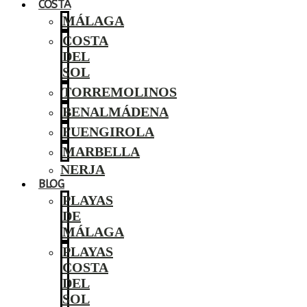
COSTA
MÁLAGA
COSTA
DEL
SOL
TORREMOLINOS
BENALMÁDENA
FUENGIROLA
MARBELLA
NERJA
BLOG
PLAYAS
DE
MÁLAGA
PLAYAS
COSTA
DEL
SOL