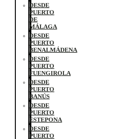
DESDE
PUERTO
DE
MÁLAGA
DESDE
PUERTO
BENALMÁDENA
DESDE
PUERTO
FUENGIROLA
DESDE
PUERTO
BANÚS
DESDE
PUERTO
ESTEPONA
DESDE
PUERTO