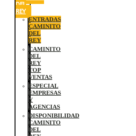
DEL
REY
ENTRADAS
CAMINITO
DEL
REY
CAMINITO
DEL
REY
TOP
VENTAS
ESPECIAL
EMPRESAS
Y
AGENCIAS
DISPONIBILIDAD
CAMINITO
DEL