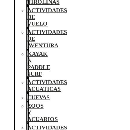
TIROLINAS
ACTIVIDADES
DE
VUELO
ACTIVIDADES
DE
AVENTURA
KAYAK
&
PADDLE
SURF
ACTIVIDADES
ACUATICAS
CUEVAS
ZOOS
Y
ACUARIOS
ACTIVIDADES