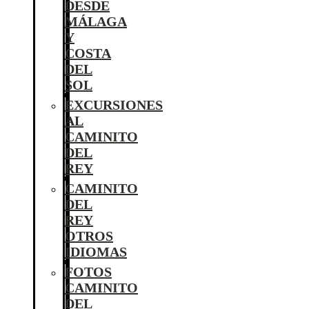
DESDE
MÁLAGA
Y
COSTA
DEL
SOL
EXCURSIONES
AL
CAMINITO
DEL
REY
CAMINITO
DEL
REY
OTROS
IDIOMAS
FOTOS
CAMINITO
DEL