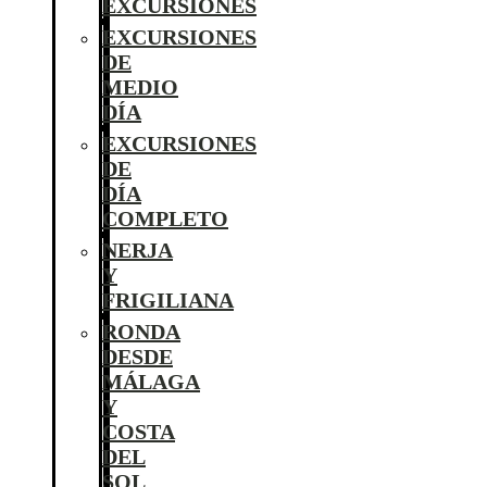
EXCURSIONES
EXCURSIONES
DE
MEDIO
DÍA
EXCURSIONES
DE
DÍA
COMPLETO
NERJA
Y
FRIGILIANA
RONDA
DESDE
MÁLAGA
Y
COSTA
DEL
SOL