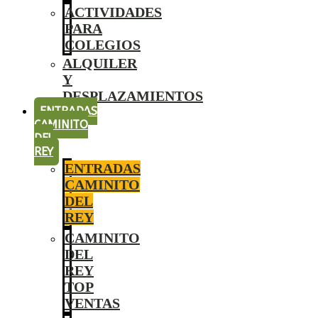
ACTIVIDADES
PARA
COLEGIOS
ALQUILER
Y
DESPLAZAMIENTOS
ENTRADAS
CAMINITO
DEL
REY
ENTRADAS
CAMINITO
DEL
REY
CAMINITO
DEL
REY
TOP
VENTAS