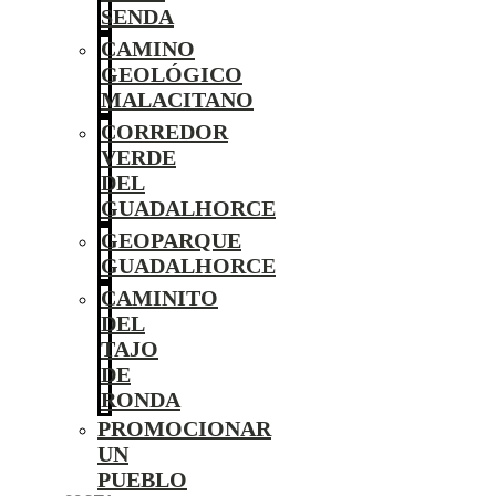
SENDA
CAMINO
GEOLÓGICO
MALACITANO
CORREDOR
VERDE
DEL
GUADALHORCE
GEOPARQUE
GUADALHORCE
CAMINITO
DEL
TAJO
DE
RONDA
PROMOCIONAR
UN
PUEBLO