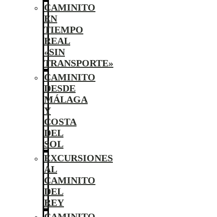
CAMINITO
EN
TIEMPO
REAL
«SIN
TRANSPORTE»
CAMINITO
DESDE
MÁLAGA
Y
COSTA
DEL
SOL
EXCURSIONES
AL
CAMINITO
DEL
REY
CAMINITO