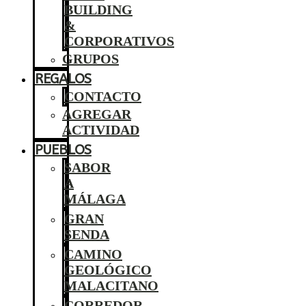
BUILDING
&
CORPORATIVOS
GRUPOS
REGALOS
CONTACTO
AGREGAR
ACTIVIDAD
PUEBLOS
SABOR
A
MÁLAGA
GRAN
SENDA
CAMINO
GEOLÓGICO
MALACITANO
CORREDOR