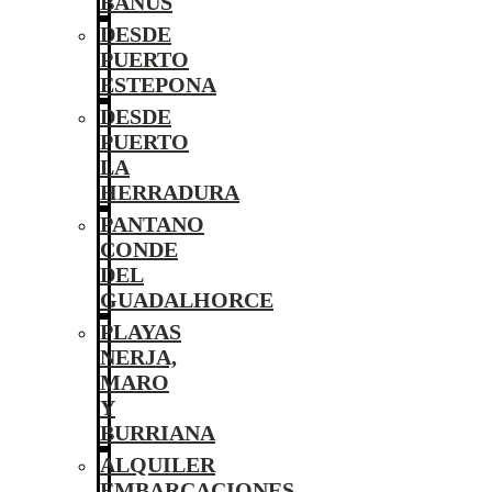
BANÚS
DESDE
PUERTO
ESTEPONA
DESDE
PUERTO
LA
HERRADURA
PANTANO
CONDE
DEL
GUADALHORCE
PLAYAS
NERJA,
MARO
Y
BURRIANA
ALQUILER
EMBARCACIONES