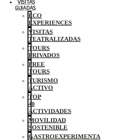
VISITAS
GUIADAS
ECO
EXPERIENCES
VISITAS
TEATRALIZADAS
TOURS
PRIVADOS
FREE
TOURS
TURISMO
ACTIVO
TOP
40
ACTIVIDADES
MOVILIDAD
SOSTENIBLE
GASTROEXPERIMENTA