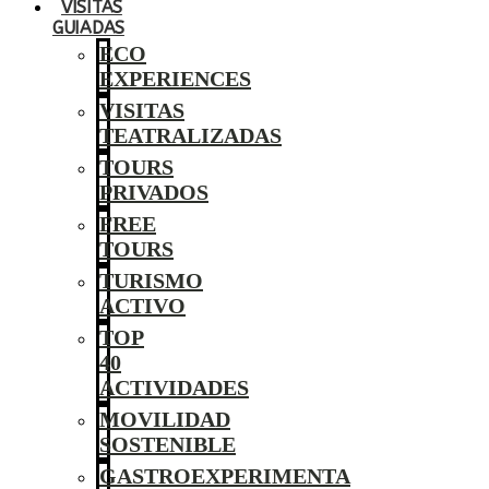
VISITAS
GUIADAS
ECO
EXPERIENCES
VISITAS
TEATRALIZADAS
TOURS
PRIVADOS
FREE
TOURS
TURISMO
ACTIVO
TOP
40
ACTIVIDADES
MOVILIDAD
SOSTENIBLE
GASTROEXPERIMENTA