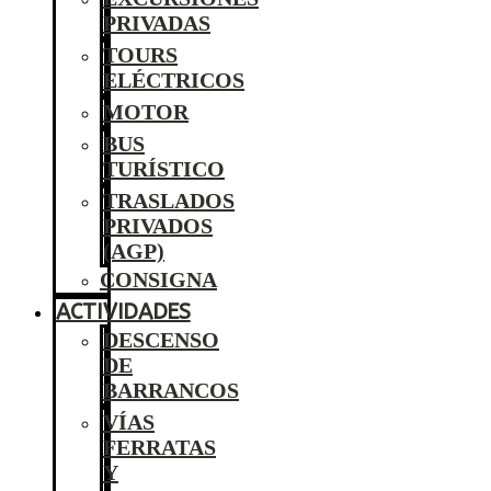
PRIVADAS
TOURS
ELÉCTRICOS
MOTOR
BUS
TURÍSTICO
TRASLADOS
PRIVADOS
(AGP)
CONSIGNA
ACTIVIDADES
DESCENSO
DE
BARRANCOS
VÍAS
FERRATAS
Y