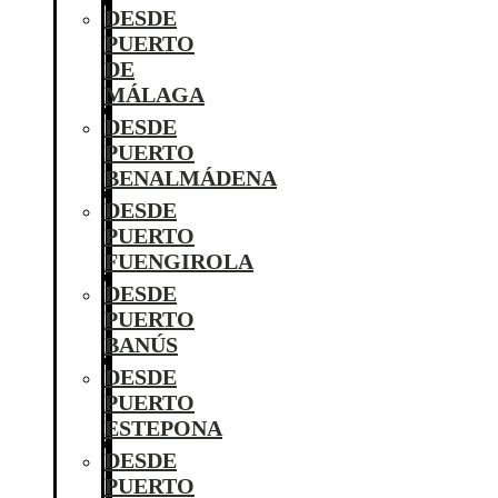
DESDE
PUERTO
DE
MÁLAGA
DESDE
PUERTO
BENALMÁDENA
DESDE
PUERTO
FUENGIROLA
DESDE
PUERTO
BANÚS
DESDE
PUERTO
ESTEPONA
DESDE
PUERTO