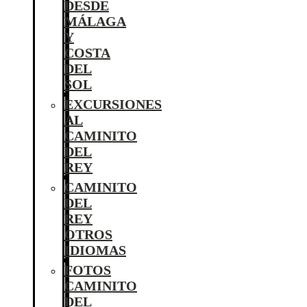
DESDE
MÁLAGA
Y
COSTA
DEL
SOL
EXCURSIONES
AL
CAMINITO
DEL
REY
CAMINITO
DEL
REY
OTROS
IDIOMAS
FOTOS
CAMINITO
DEL