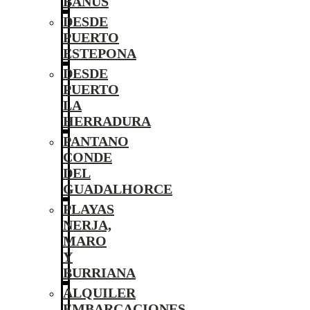
BANÚS
DESDE
PUERTO
ESTEPONA
DESDE
PUERTO
LA
HERRADURA
PANTANO
CONDE
DEL
GUADALHORCE
PLAYAS
NERJA,
MARO
Y
BURRIANA
ALQUILER
EMBARCACIONES