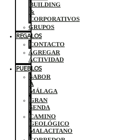
BUILDING
&
CORPORATIVOS
GRUPOS
REGALOS
CONTACTO
AGREGAR
ACTIVIDAD
PUEBLOS
SABOR
A
MÁLAGA
GRAN
SENDA
CAMINO
GEOLÓGICO
MALACITANO
CORREDOR