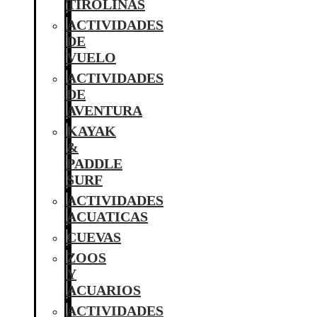
TIROLINAS
ACTIVIDADES
DE
VUELO
ACTIVIDADES
DE
AVENTURA
KAYAK
&
PADDLE
SURF
ACTIVIDADES
ACUATICAS
CUEVAS
ZOOS
Y
ACUARIOS
ACTIVIDADES