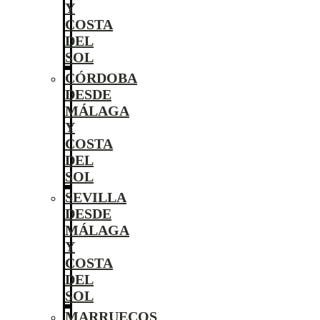
Y
COSTA
DEL
SOL
CÓRDOBA
DESDE
MÁLAGA
Y
COSTA
DEL
SOL
SEVILLA
DESDE
MÁLAGA
Y
COSTA
DEL
SOL
MARRUECOS