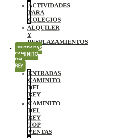
ACTIVIDADES
PARA
COLEGIOS
ALQUILER
Y
DESPLAZAMIENTOS
ENTRADAS
CAMINITO
DEL
REY
ENTRADAS
CAMINITO
DEL
REY
CAMINITO
DEL
REY
TOP
VENTAS