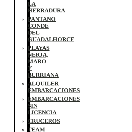
LA
HERRADURA
PANTANO
CONDE
DEL
GUADALHORCE
PLAYAS
NERJA,
MARO
Y
BURRIANA
ALQUILER
EMBARCACIONES
EMBARCACIONES
SIN
LICENCIA
CRUCEROS
TEAM