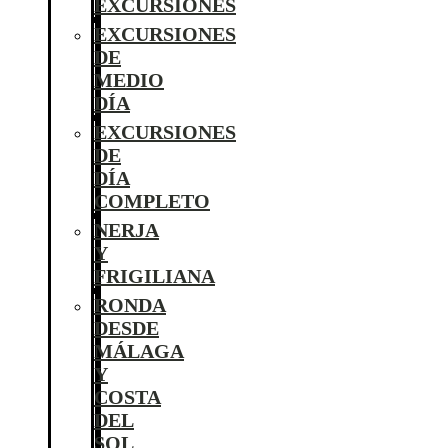
EXCURSIONES
EXCURSIONES
DE
MEDIO
DÍA
EXCURSIONES
DE
DÍA
COMPLETO
NERJA
Y
FRIGILIANA
RONDA
DESDE
MÁLAGA
Y
COSTA
DEL
SOL