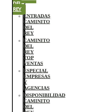
DEL
REY
ENTRADAS
CAMINITO
DEL
REY
CAMINITO
DEL
REY
TOP
VENTAS
ESPECIAL
EMPRESAS
Y
AGENCIAS
DISPONIBILIDAD
CAMINITO
DEL