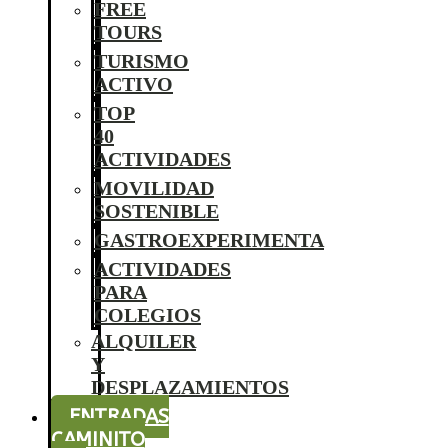
FREE
TOURS
TURISMO
ACTIVO
TOP
40
ACTIVIDADES
MOVILIDAD
SOSTENIBLE
GASTROEXPERIMENTA
ACTIVIDADES
PARA
COLEGIOS
ALQUILER
Y
DESPLAZAMIENTOS
ENTRADAS
CAMINITO