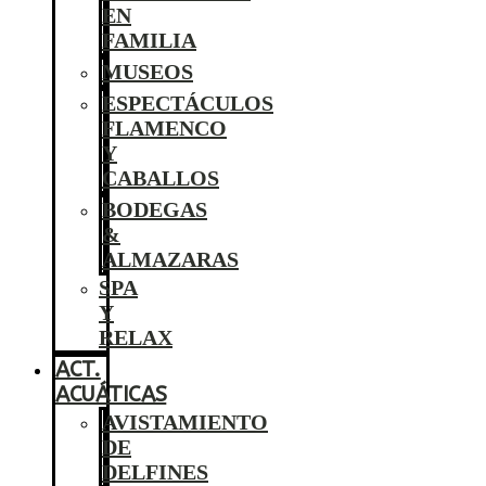
EN
FAMILIA
MUSEOS
ESPECTÁCULOS
FLAMENCO
Y
CABALLOS
BODEGAS
&
ALMAZARAS
SPA
Y
RELAX
ACT.
ACUÁTICAS
AVISTAMIENTO
DE
DELFINES