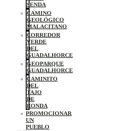
SENDA
CAMINO
GEOLÓGICO
MALACITANO
CORREDOR
VERDE
DEL
GUADALHORCE
GEOPARQUE
GUADALHORCE
CAMINITO
DEL
TAJO
DE
RONDA
PROMOCIONAR
UN
PUEBLO