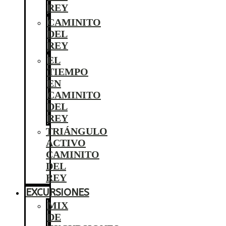
REY
CAMINITO
DEL
REY
EL
TIEMPO
EN
CAMINITO
DEL
REY
TRIÁNGULO
ACTIVO
CAMINITO
DEL
REY
EXCURSIONES
MIX
DE