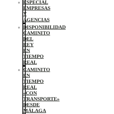
ESPECIAL
EMPRESAS
Y
AGENCIAS
DISPONIBILIDAD
CAMINITO
DEL
REY
EN
TIEMPO
REAL
CAMINITO
EN
TIEMPO
REAL
«CON
TRANSPORTE»
DESDE
MÁLAGA