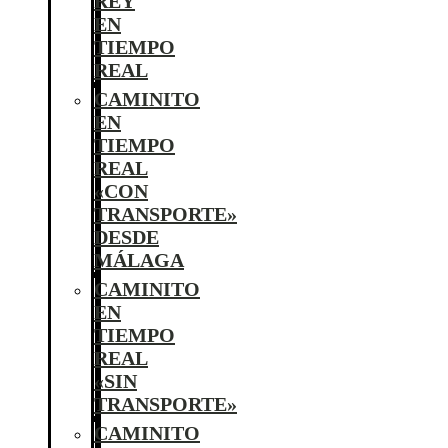
REY
EN
TIEMPO
REAL
CAMINITO
EN
TIEMPO
REAL
«CON
TRANSPORTE»
DESDE
MÁLAGA
CAMINITO
EN
TIEMPO
REAL
«SIN
TRANSPORTE»
CAMINITO