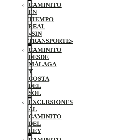
CAMINITO
EN
TIEMPO
REAL
«SIN
TRANSPORTE»
CAMINITO
DESDE
MÁLAGA
Y
COSTA
DEL
SOL
EXCURSIONES
AL
CAMINITO
DEL
REY
CAMINITO