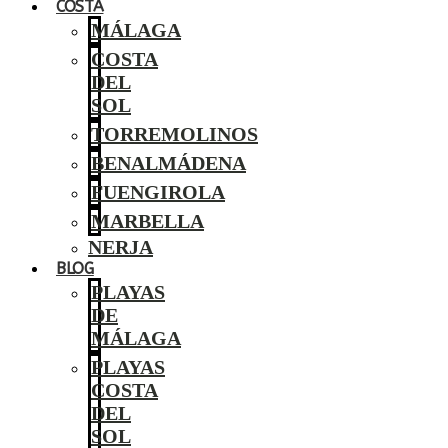
COSTA
MÁLAGA
COSTA
DEL
SOL
TORREMOLINOS
BENALMÁDENA
FUENGIROLA
MARBELLA
NERJA
BLOG
PLAYAS
DE
MÁLAGA
PLAYAS
COSTA
DEL
SOL