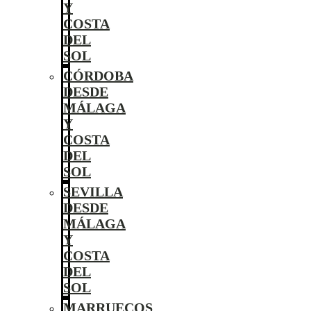
Y
COSTA
DEL
SOL
CÓRDOBA
DESDE
MÁLAGA
Y
COSTA
DEL
SOL
SEVILLA
DESDE
MÁLAGA
Y
COSTA
DEL
SOL
MARRUECOS