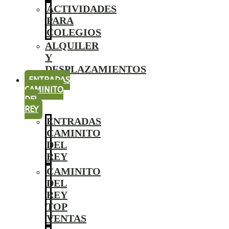
ACTIVIDADES
PARA
COLEGIOS
ALQUILER
Y
DESPLAZAMIENTOS
ENTRADAS
CAMINITO
DEL
REY
ENTRADAS
CAMINITO
DEL
REY
CAMINITO
DEL
REY
TOP
VENTAS