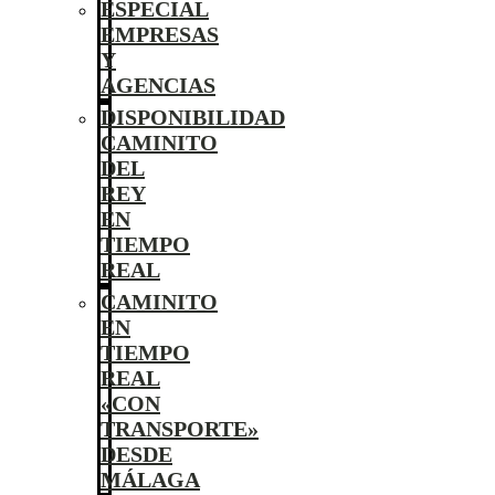
ESPECIAL
EMPRESAS
Y
AGENCIAS
DISPONIBILIDAD
CAMINITO
DEL
REY
EN
TIEMPO
REAL
CAMINITO
EN
TIEMPO
REAL
«CON
TRANSPORTE»
DESDE
MÁLAGA