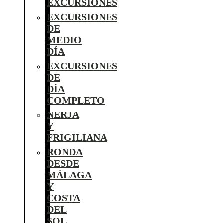
EXCURSIONES
EXCURSIONES
DE
MEDIO
DÍA
EXCURSIONES
DE
DÍA
COMPLETO
NERJA
Y
FRIGILIANA
RONDA
DESDE
MÁLAGA
Y
COSTA
DEL
SOL