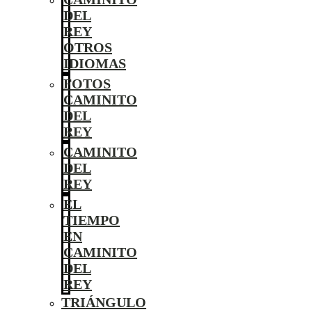
DEL
REY
OTROS
IDIOMAS
FOTOS
CAMINITO
DEL
REY
CAMINITO
DEL
REY
EL
TIEMPO
EN
CAMINITO
DEL
REY
TRIÁNGULO