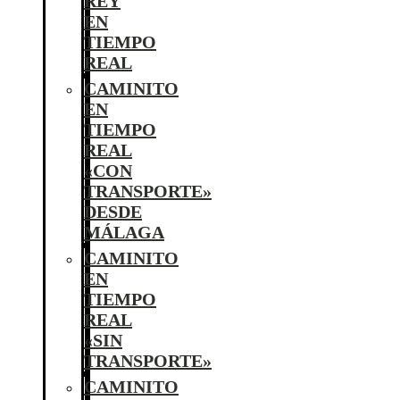
REY
EN
TIEMPO
REAL
CAMINITO
EN
TIEMPO
REAL
«CON
TRANSPORTE»
DESDE
MÁLAGA
CAMINITO
EN
TIEMPO
REAL
«SIN
TRANSPORTE»
CAMINITO