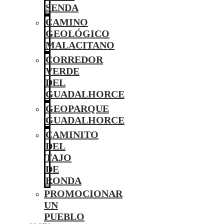
SENDA
CAMINO
GEOLÓGICO
MALACITANO
CORREDOR
VERDE
DEL
GUADALHORCE
GEOPARQUE
GUADALHORCE
CAMINITO
DEL
TAJO
DE
RONDA
PROMOCIONAR
UN
PUEBLO