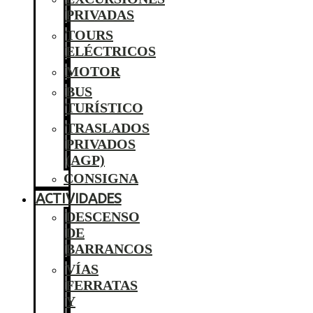
PRIVADAS
TOURS
ELÉCTRICOS
MOTOR
BUS
TURÍSTICO
TRASLADOS
PRIVADOS
(AGP)
CONSIGNA
ACTIVIDADES
DESCENSO
DE
BARRANCOS
VÍAS
FERRATAS
Y