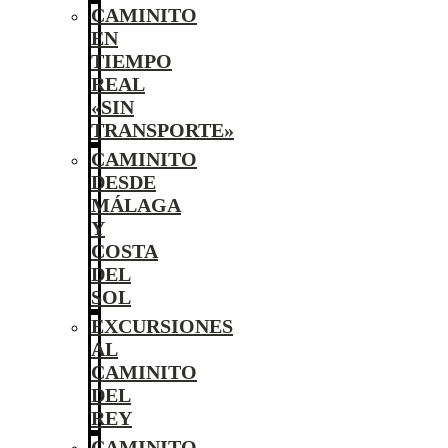
CAMINITO
EN
TIEMPO
REAL
«SIN
TRANSPORTE»
CAMINITO
DESDE
MÁLAGA
Y
COSTA
DEL
SOL
EXCURSIONES
AL
CAMINITO
DEL
REY
CAMINITO