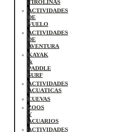
TIROLINAS
ACTIVIDADES
DE
VUELO
ACTIVIDADES
DE
AVENTURA
KAYAK
&
PADDLE
SURF
ACTIVIDADES
ACUATICAS
CUEVAS
ZOOS
Y
ACUARIOS
ACTIVIDADES