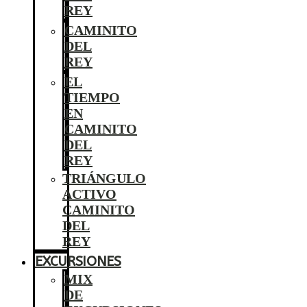
REY
CAMINITO
DEL
REY
EL
TIEMPO
EN
CAMINITO
DEL
REY
TRIÁNGULO
ACTIVO
CAMINITO
DEL
REY
EXCURSIONES
MIX
DE