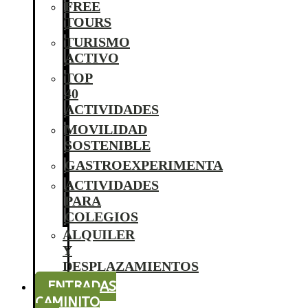
FREE
TOURS
TURISMO
ACTIVO
TOP
40
ACTIVIDADES
MOVILIDAD
SOSTENIBLE
GASTROEXPERIMENTA
ACTIVIDADES
PARA
COLEGIOS
ALQUILER
Y
DESPLAZAMIENTOS
ENTRADAS
CAMINITO