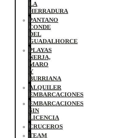
LA
HERRADURA
PANTANO
CONDE
DEL
GUADALHORCE
PLAYAS
NERJA,
MARO
Y
BURRIANA
ALQUILER
EMBARCACIONES
EMBARCACIONES
SIN
LICENCIA
CRUCEROS
TEAM