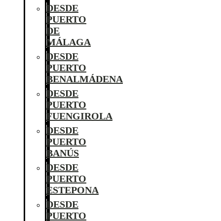
DESDE
PUERTO
DE
MÁLAGA
DESDE
PUERTO
BENALMÁDENA
DESDE
PUERTO
FUENGIROLA
DESDE
PUERTO
BANÚS
DESDE
PUERTO
ESTEPONA
DESDE
PUERTO