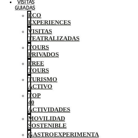
VISITAS
GUIADAS
ECO
EXPERIENCES
VISITAS
TEATRALIZADAS
TOURS
PRIVADOS
FREE
TOURS
TURISMO
ACTIVO
TOP
40
ACTIVIDADES
MOVILIDAD
SOSTENIBLE
GASTROEXPERIMENTA