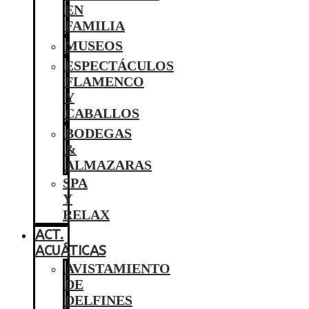
EN
FAMILIA
MUSEOS
ESPECTÁCULOS
FLAMENCO
Y
CABALLOS
BODEGAS
&
ALMAZARAS
SPA
Y
RELAX
ACT.
ACUÁTICAS
AVISTAMIENTO
DE
DELFINES