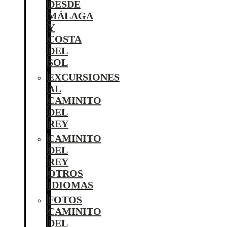
DESDE
MÁLAGA
Y
COSTA
DEL
SOL
EXCURSIONES
AL
CAMINITO
DEL
REY
CAMINITO
DEL
REY
OTROS
IDIOMAS
FOTOS
CAMINITO
DEL