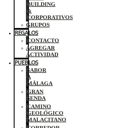
BUILDING
&
CORPORATIVOS
GRUPOS
REGALOS
CONTACTO
AGREGAR
ACTIVIDAD
PUEBLOS
SABOR
A
MÁLAGA
GRAN
SENDA
CAMINO
GEOLÓGICO
MALACITANO
CORREDOR