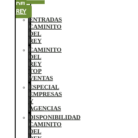
DEL
REY
ENTRADAS
CAMINITO
DEL
REY
CAMINITO
DEL
REY
TOP
VENTAS
ESPECIAL
EMPRESAS
Y
AGENCIAS
DISPONIBILIDAD
CAMINITO
DEL