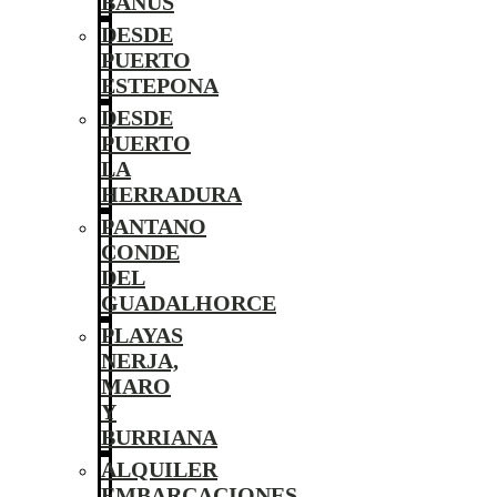
BANÚS
DESDE
PUERTO
ESTEPONA
DESDE
PUERTO
LA
HERRADURA
PANTANO
CONDE
DEL
GUADALHORCE
PLAYAS
NERJA,
MARO
Y
BURRIANA
ALQUILER
EMBARCACIONES