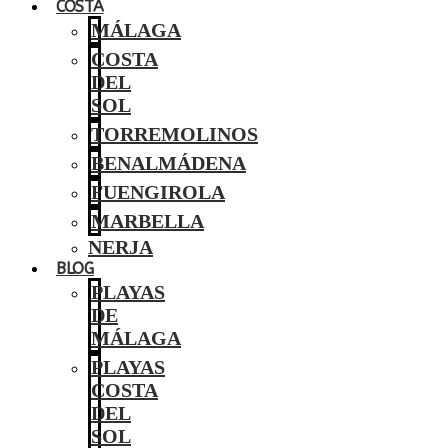
COSTA
MÁLAGA
COSTA
DEL
SOL
TORREMOLINOS
BENALMÁDENA
FUENGIROLA
MARBELLA
NERJA
BLOG
PLAYAS
DE
MÁLAGA
PLAYAS
COSTA
DEL
SOL