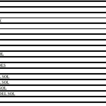
Y
OL
DES
 SOL
 SOL
SOL
DEL SOL