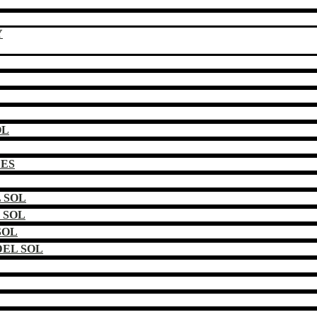
Y
OL
DES
 SOL
 SOL
SOL
EL SOL