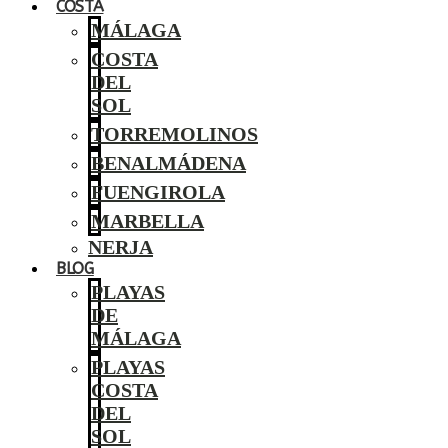
COSTA
MÁLAGA
COSTA
DEL
SOL
TORREMOLINOS
BENALMÁDENA
FUENGIROLA
MARBELLA
NERJA
BLOG
PLAYAS
DE
MÁLAGA
PLAYAS
COSTA
DEL
SOL