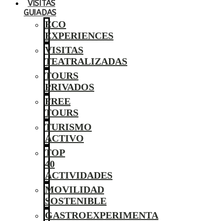
VISITAS
GUIADAS
ECO
EXPERIENCES
VISITAS
TEATRALIZADAS
TOURS
PRIVADOS
FREE
TOURS
TURISMO
ACTIVO
TOP
40
ACTIVIDADES
MOVILIDAD
SOSTENIBLE
GASTROEXPERIMENTA