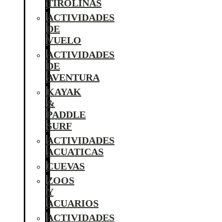
TIROLINAS
ACTIVIDADES
DE
VUELO
ACTIVIDADES
DE
AVENTURA
KAYAK
&
PADDLE
SURF
ACTIVIDADES
ACUATICAS
CUEVAS
ZOOS
Y
ACUARIOS
ACTIVIDADES