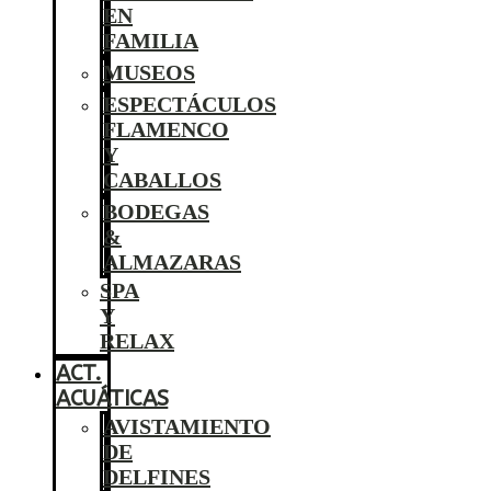
EN
FAMILIA
MUSEOS
ESPECTÁCULOS
FLAMENCO
Y
CABALLOS
BODEGAS
&
ALMAZARAS
SPA
Y
RELAX
ACT.
ACUÁTICAS
AVISTAMIENTO
DE
DELFINES