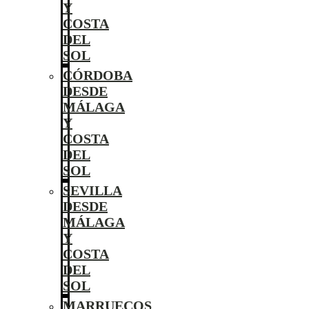
Y
COSTA
DEL
SOL
CÓRDOBA
DESDE
MÁLAGA
Y
COSTA
DEL
SOL
SEVILLA
DESDE
MÁLAGA
Y
COSTA
DEL
SOL
MARRUECOS