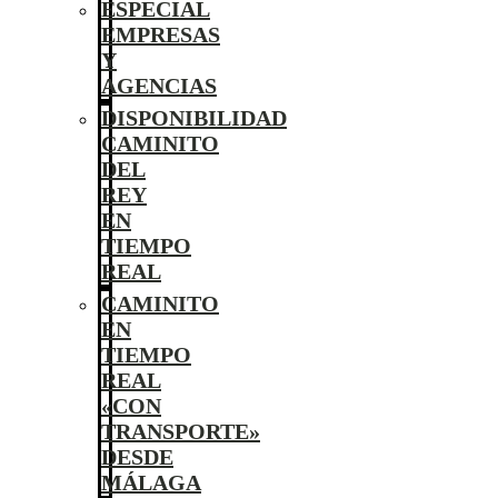
ESPECIAL
EMPRESAS
Y
AGENCIAS
DISPONIBILIDAD
CAMINITO
DEL
REY
EN
TIEMPO
REAL
CAMINITO
EN
TIEMPO
REAL
«CON
TRANSPORTE»
DESDE
MÁLAGA