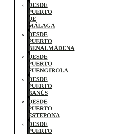
DESDE
PUERTO
DE
MÁLAGA
DESDE
PUERTO
BENALMÁDENA
DESDE
PUERTO
FUENGIROLA
DESDE
PUERTO
BANÚS
DESDE
PUERTO
ESTEPONA
DESDE
PUERTO