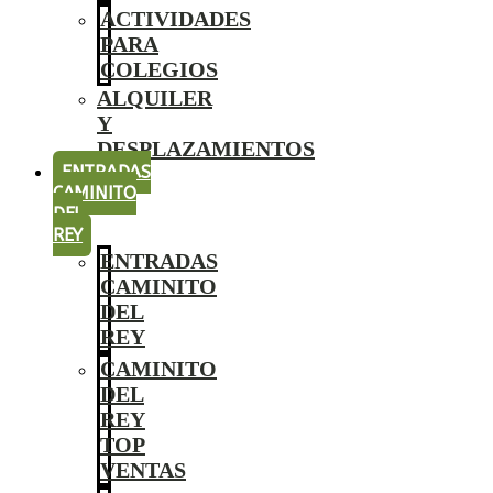
ACTIVIDADES
PARA
COLEGIOS
ALQUILER
Y
DESPLAZAMIENTOS
ENTRADAS
CAMINITO
DEL
REY
ENTRADAS
CAMINITO
DEL
REY
CAMINITO
DEL
REY
TOP
VENTAS