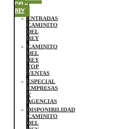
DEL
REY
ENTRADAS
CAMINITO
DEL
REY
CAMINITO
DEL
REY
TOP
VENTAS
ESPECIAL
EMPRESAS
Y
AGENCIAS
DISPONIBILIDAD
CAMINITO
DEL