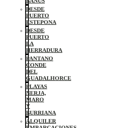
BANÚS
DESDE
PUERTO
ESTEPONA
DESDE
PUERTO
LA
HERRADURA
PANTANO
CONDE
DEL
GUADALHORCE
PLAYAS
NERJA,
MARO
Y
BURRIANA
ALQUILER
EMBARCACIONES