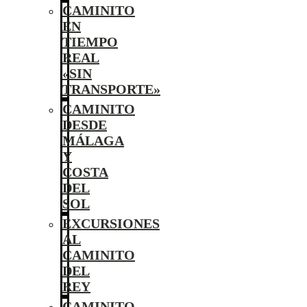
CAMINITO
EN
TIEMPO
REAL
«SIN
TRANSPORTE»
CAMINITO
DESDE
MÁLAGA
Y
COSTA
DEL
SOL
EXCURSIONES
AL
CAMINITO
DEL
REY
CAMINITO