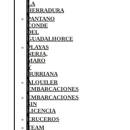
LA
HERRADURA
PANTANO
CONDE
DEL
GUADALHORCE
PLAYAS
NERJA,
MARO
Y
BURRIANA
ALQUILER
EMBARCACIONES
EMBARCACIONES
SIN
LICENCIA
CRUCEROS
TEAM