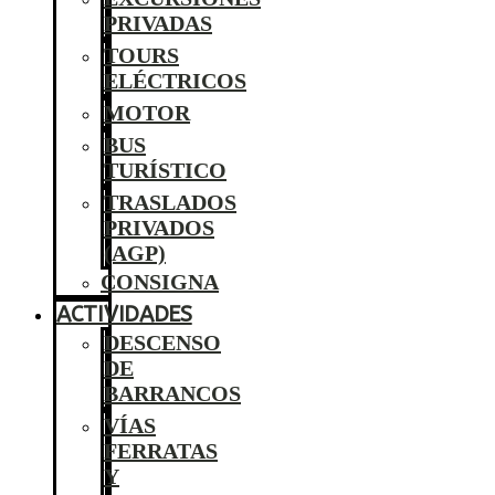
PRIVADAS
TOURS
ELÉCTRICOS
MOTOR
BUS
TURÍSTICO
TRASLADOS
PRIVADOS
(AGP)
CONSIGNA
ACTIVIDADES
DESCENSO
DE
BARRANCOS
VÍAS
FERRATAS
Y