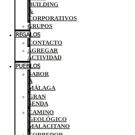
BUILDING
&
CORPORATIVOS
GRUPOS
REGALOS
CONTACTO
AGREGAR
ACTIVIDAD
PUEBLOS
SABOR
A
MÁLAGA
GRAN
SENDA
CAMINO
GEOLÓGICO
MALACITANO
CORREDOR