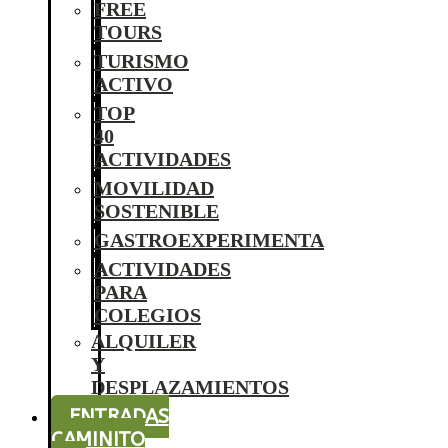
FREE
TOURS
TURISMO
ACTIVO
TOP
40
ACTIVIDADES
MOVILIDAD
SOSTENIBLE
GASTROEXPERIMENTA
ACTIVIDADES
PARA
COLEGIOS
ALQUILER
Y
DESPLAZAMIENTOS
ENTRADAS
CAMINITO