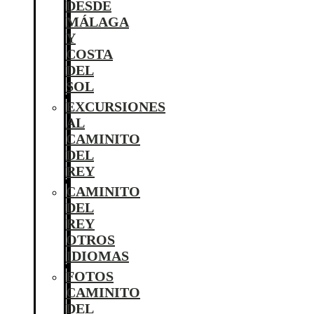
DESDE
MÁLAGA
Y
COSTA
DEL
SOL
EXCURSIONES
AL
CAMINITO
DEL
REY
CAMINITO
DEL
REY
OTROS
IDIOMAS
FOTOS
CAMINITO
DEL