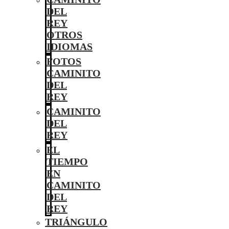
DEL
REY
OTROS
IDIOMAS
FOTOS
CAMINITO
DEL
REY
CAMINITO
DEL
REY
EL
TIEMPO
EN
CAMINITO
DEL
REY
TRIÁNGULO