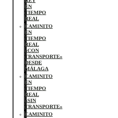
REY
EN
TIEMPO
REAL
CAMINITO
EN
TIEMPO
REAL
«CON
TRANSPORTE»
DESDE
MÁLAGA
CAMINITO
EN
TIEMPO
REAL
«SIN
TRANSPORTE»
CAMINITO