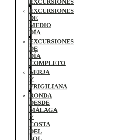
EXCURSIONES
EXCURSIONES
DE
MEDIO
DÍA
EXCURSIONES
DE
DÍA
COMPLETO
NERJA
Y
FRIGILIANA
RONDA
DESDE
MÁLAGA
Y
COSTA
DEL
SOL