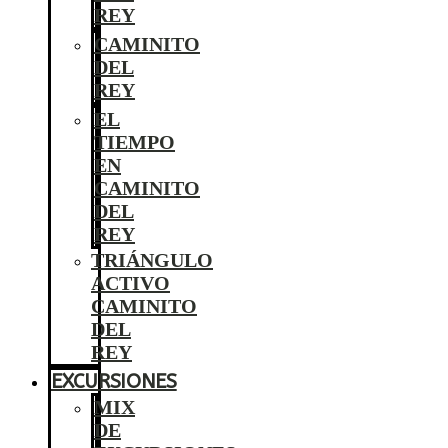
REY
CAMINITO
DEL
REY
EL
TIEMPO
EN
CAMINITO
DEL
REY
TRIÁNGULO
ACTIVO
CAMINITO
DEL
REY
EXCURSIONES
MIX
DE