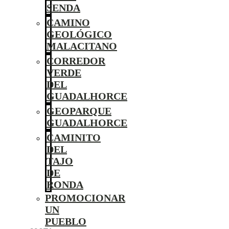
SENDA
CAMINO
GEOLÓGICO
MALACITANO
CORREDOR
VERDE
DEL
GUADALHORCE
GEOPARQUE
GUADALHORCE
CAMINITO
DEL
TAJO
DE
RONDA
PROMOCIONAR
UN
PUEBLO