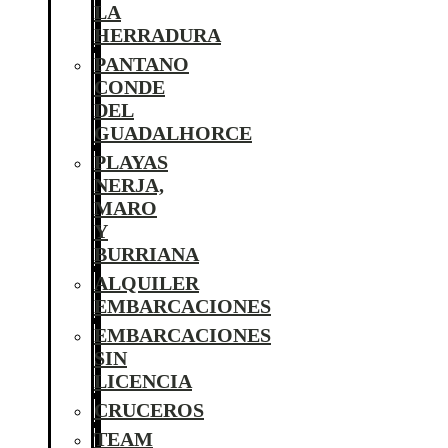
LA
HERRADURA
PANTANO
CONDE
DEL
GUADALHORCE
PLAYAS
NERJA,
MARO
Y
BURRIANA
ALQUILER
EMBARCACIONES
EMBARCACIONES
SIN
LICENCIA
CRUCEROS
TEAM