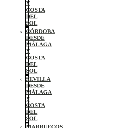
Y
COSTA
DEL
SOL
CÓRDOBA
DESDE
MÁLAGA
Y
COSTA
DEL
SOL
SEVILLA
DESDE
MÁLAGA
Y
COSTA
DEL
SOL
MARRUECOS