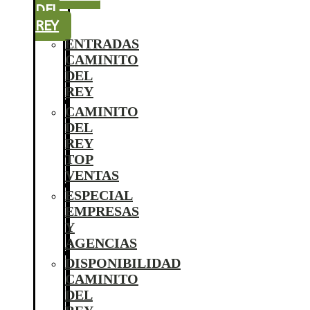
DEL
REY
ENTRADAS
CAMINITO
DEL
REY
CAMINITO
DEL
REY
TOP
VENTAS
ESPECIAL
EMPRESAS
Y
AGENCIAS
DISPONIBILIDAD
CAMINITO
DEL