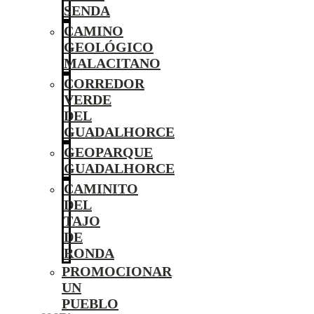
SENDA
CAMINO
GEOLÓGICO
MALACITANO
CORREDOR
VERDE
DEL
GUADALHORCE
GEOPARQUE
GUADALHORCE
CAMINITO
DEL
TAJO
DE
RONDA
PROMOCIONAR
UN
PUEBLO