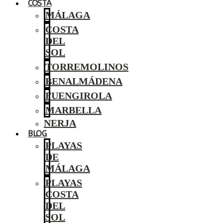
COSTA
MÁLAGA
COSTA
DEL
SOL
TORREMOLINOS
BENALMÁDENA
FUENGIROLA
MARBELLA
NERJA
BLOG
PLAYAS
DE
MÁLAGA
PLAYAS
COSTA
DEL
SOL