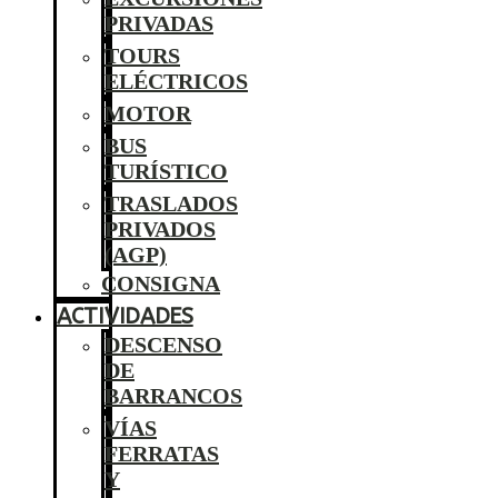
PRIVADAS
TOURS
ELÉCTRICOS
MOTOR
BUS
TURÍSTICO
TRASLADOS
PRIVADOS
(AGP)
CONSIGNA
ACTIVIDADES
DESCENSO
DE
BARRANCOS
VÍAS
FERRATAS
Y