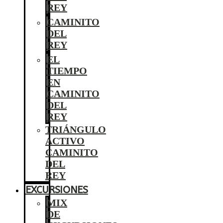
REY
CAMINITO
DEL
REY
EL
TIEMPO
EN
CAMINITO
DEL
REY
TRIÁNGULO
ACTIVO
CAMINITO
DEL
REY
EXCURSIONES
MIX
DE