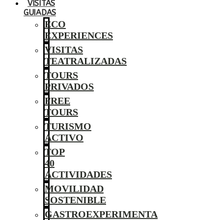
VISITAS
GUIADAS
ECO
EXPERIENCES
VISITAS
TEATRALIZADAS
TOURS
PRIVADOS
FREE
TOURS
TURISMO
ACTIVO
TOP
40
ACTIVIDADES
MOVILIDAD
SOSTENIBLE
GASTROEXPERIMENTA