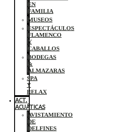
EN
FAMILIA
MUSEOS
ESPECTÁCULOS
FLAMENCO
Y
CABALLOS
BODEGAS
&
ALMAZARAS
SPA
Y
RELAX
ACT.
ACUÁTICAS
AVISTAMIENTO
DE
DELFINES