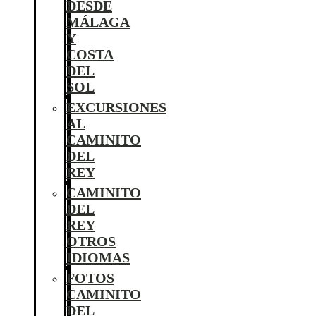
DESDE
MÁLAGA
Y
COSTA
DEL
SOL
EXCURSIONES
AL
CAMINITO
DEL
REY
CAMINITO
DEL
REY
OTROS
IDIOMAS
FOTOS
CAMINITO
DEL