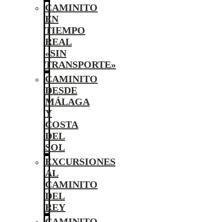
CAMINITO
EN
TIEMPO
REAL
«SIN
TRANSPORTE»
CAMINITO
DESDE
MÁLAGA
Y
COSTA
DEL
SOL
EXCURSIONES
AL
CAMINITO
DEL
REY
CAMINITO