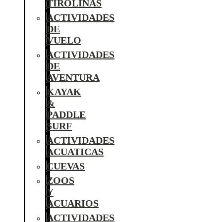
TIROLINAS
ACTIVIDADES
DE
VUELO
ACTIVIDADES
DE
AVENTURA
KAYAK
&
PADDLE
SURF
ACTIVIDADES
ACUATICAS
CUEVAS
ZOOS
Y
ACUARIOS
ACTIVIDADES