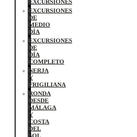
EXCURSIONES
EXCURSIONES
DE
MEDIO
DÍA
EXCURSIONES
DE
DÍA
COMPLETO
NERJA
Y
FRIGILIANA
RONDA
DESDE
MÁLAGA
Y
COSTA
DEL
SOL