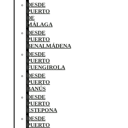
DESDE
PUERTO
DE
MÁLAGA
DESDE
PUERTO
BENALMÁDENA
DESDE
PUERTO
FUENGIROLA
DESDE
PUERTO
BANÚS
DESDE
PUERTO
ESTEPONA
DESDE
PUERTO