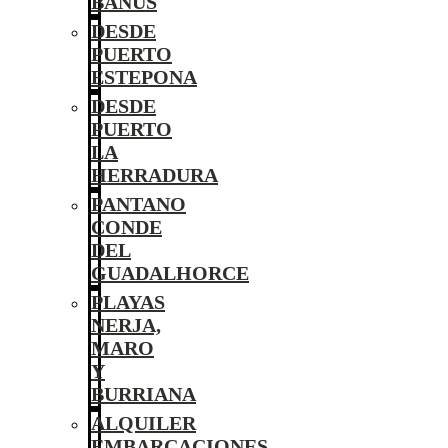
BANÚS
DESDE
PUERTO
ESTEPONA
DESDE
PUERTO
LA
HERRADURA
PANTANO
CONDE
DEL
GUADALHORCE
PLAYAS
NERJA,
MARO
Y
BURRIANA
ALQUILER
EMBARCACIONES