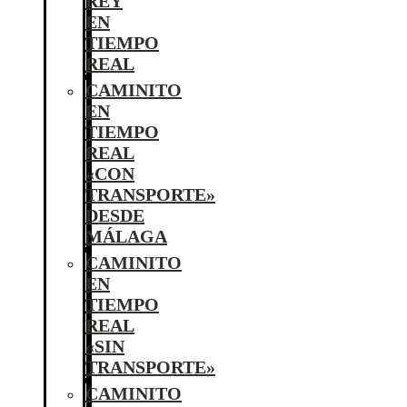
REY
EN
TIEMPO
REAL
CAMINITO
EN
TIEMPO
REAL
«CON
TRANSPORTE»
DESDE
MÁLAGA
CAMINITO
EN
TIEMPO
REAL
«SIN
TRANSPORTE»
CAMINITO