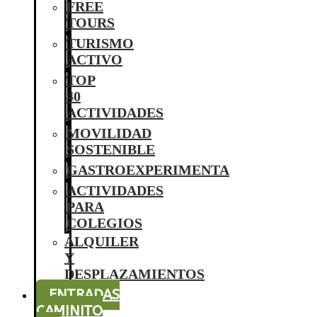
FREE
TOURS
TURISMO
ACTIVO
TOP
40
ACTIVIDADES
MOVILIDAD
SOSTENIBLE
GASTROEXPERIMENTA
ACTIVIDADES
PARA
COLEGIOS
ALQUILER
Y
DESPLAZAMIENTOS
ENTRADAS
CAMINITO