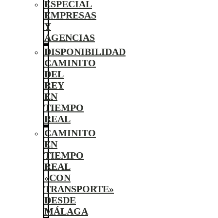
ESPECIAL
EMPRESAS
Y
AGENCIAS
DISPONIBILIDAD
CAMINITO
DEL
REY
EN
TIEMPO
REAL
CAMINITO
EN
TIEMPO
REAL
«CON
TRANSPORTE»
DESDE
MÁLAGA