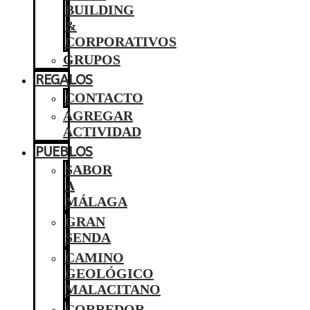
BUILDING
&
CORPORATIVOS
GRUPOS
REGALOS
CONTACTO
AGREGAR
ACTIVIDAD
PUEBLOS
SABOR
A
MÁLAGA
GRAN
SENDA
CAMINO
GEOLÓGICO
MALACITANO
CORREDOR