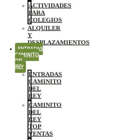
ACTIVIDADES
PARA
COLEGIOS
ALQUILER
Y
DESPLAZAMIENTOS
ENTRADAS
CAMINITO
DEL
REY
ENTRADAS
CAMINITO
DEL
REY
CAMINITO
DEL
REY
TOP
VENTAS