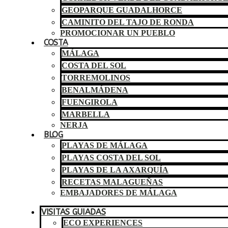
GEOPARQUE GUADALHORCE
CAMINITO DEL TAJO DE RONDA
PROMOCIONAR UN PUEBLO
COSTA
MÁLAGA
COSTA DEL SOL
TORREMOLINOS
BENALMÁDENA
FUENGIROLA
MARBELLA
NERJA
BLOG
PLAYAS DE MÁLAGA
PLAYAS COSTA DEL SOL
PLAYAS DE LA AXARQUÍA
RECETAS MALAGUEÑAS
EMBAJADORES DE MÁLAGA
VISITAS GUIADAS
ECO EXPERIENCES