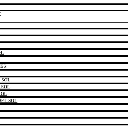
Y
OL
DES
 SOL
 SOL
SOL
EL SOL