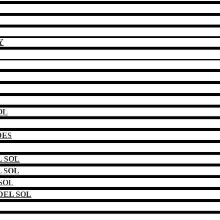
Y
OL
DES
 SOL
 SOL
SOL
DEL SOL