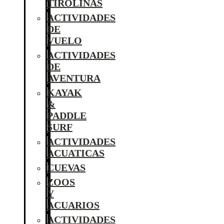
TIROLINAS
ACTIVIDADES
DE
VUELO
ACTIVIDADES
DE
AVENTURA
KAYAK
&
PADDLE
SURF
ACTIVIDADES
ACUATICAS
CUEVAS
ZOOS
Y
ACUARIOS
ACTIVIDADES