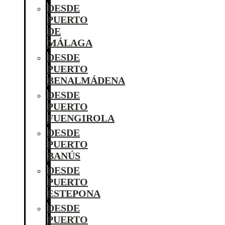
DESDE
PUERTO
DE
MÁLAGA
DESDE
PUERTO
BENALMÁDENA
DESDE
PUERTO
FUENGIROLA
DESDE
PUERTO
BANÚS
DESDE
PUERTO
ESTEPONA
DESDE
PUERTO