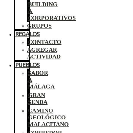
BUILDING
&
CORPORATIVOS
GRUPOS
REGALOS
CONTACTO
AGREGAR
ACTIVIDAD
PUEBLOS
SABOR
A
MÁLAGA
GRAN
SENDA
CAMINO
GEOLÓGICO
MALACITANO
CORREDOR