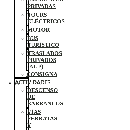
PRIVADAS
TOURS
ELÉCTRICOS
MOTOR
BUS
TURÍSTICO
TRASLADOS
PRIVADOS
(AGP)
CONSIGNA
ACTIVIDADES
DESCENSO
DE
BARRANCOS
VÍAS
FERRATAS
Y