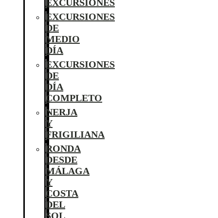
EXCURSIONES
EXCURSIONES
DE
MEDIO
DÍA
EXCURSIONES
DE
DÍA
COMPLETO
NERJA
Y
FRIGILIANA
RONDA
DESDE
MÁLAGA
Y
COSTA
DEL
SOL