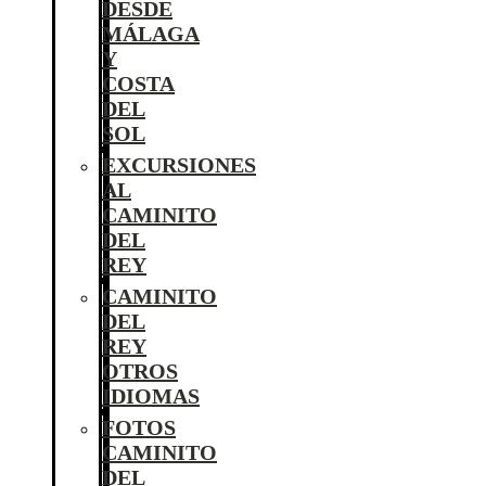
DESDE
MÁLAGA
Y
COSTA
DEL
SOL
EXCURSIONES
AL
CAMINITO
DEL
REY
CAMINITO
DEL
REY
OTROS
IDIOMAS
FOTOS
CAMINITO
DEL