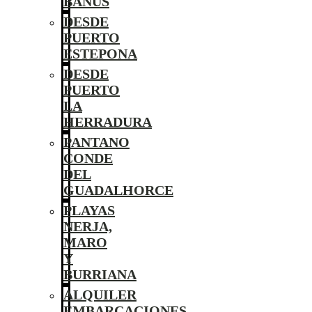
BANÚS
DESDE
PUERTO
ESTEPONA
DESDE
PUERTO
LA
HERRADURA
PANTANO
CONDE
DEL
GUADALHORCE
PLAYAS
NERJA,
MARO
Y
BURRIANA
ALQUILER
EMBARCACIONES