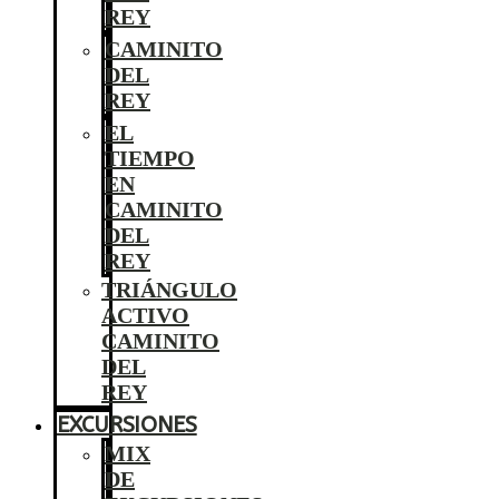
REY
CAMINITO
DEL
REY
EL
TIEMPO
EN
CAMINITO
DEL
REY
TRIÁNGULO
ACTIVO
CAMINITO
DEL
REY
EXCURSIONES
MIX
DE