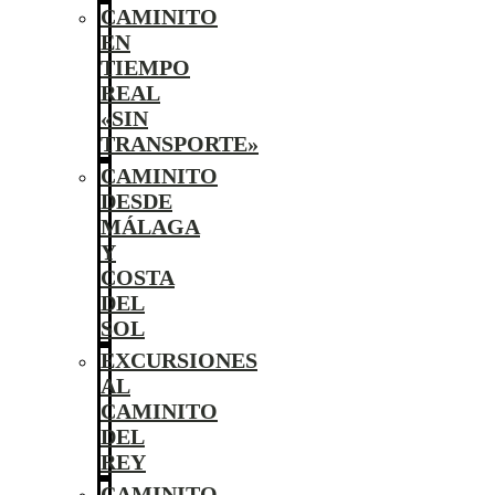
CAMINITO
EN
TIEMPO
REAL
«SIN
TRANSPORTE»
CAMINITO
DESDE
MÁLAGA
Y
COSTA
DEL
SOL
EXCURSIONES
AL
CAMINITO
DEL
REY
CAMINITO