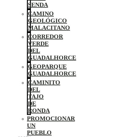
SENDA
CAMINO
GEOLÓGICO
MALACITANO
CORREDOR
VERDE
DEL
GUADALHORCE
GEOPARQUE
GUADALHORCE
CAMINITO
DEL
TAJO
DE
RONDA
PROMOCIONAR
UN
PUEBLO