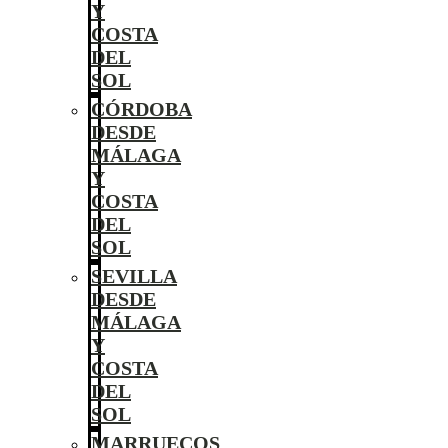
Y
COSTA
DEL
SOL
CÓRDOBA
DESDE
MÁLAGA
Y
COSTA
DEL
SOL
SEVILLA
DESDE
MÁLAGA
Y
COSTA
DEL
SOL
MARRUECOS