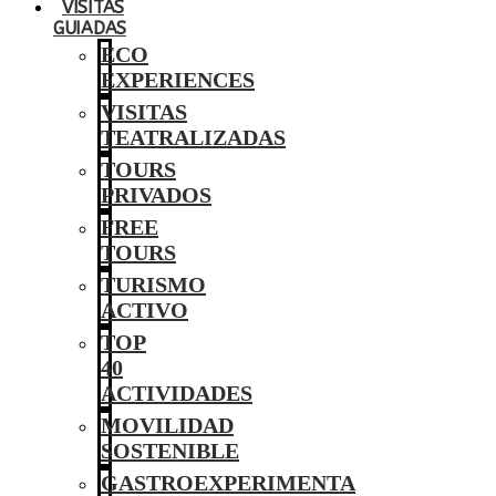
VISITAS
GUIADAS
ECO
EXPERIENCES
VISITAS
TEATRALIZADAS
TOURS
PRIVADOS
FREE
TOURS
TURISMO
ACTIVO
TOP
40
ACTIVIDADES
MOVILIDAD
SOSTENIBLE
GASTROEXPERIMENTA