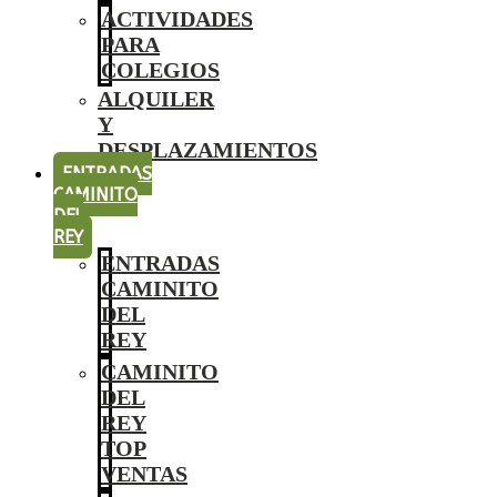
ACTIVIDADES
PARA
COLEGIOS
ALQUILER
Y
DESPLAZAMIENTOS
ENTRADAS
CAMINITO
DEL
REY
ENTRADAS
CAMINITO
DEL
REY
CAMINITO
DEL
REY
TOP
VENTAS