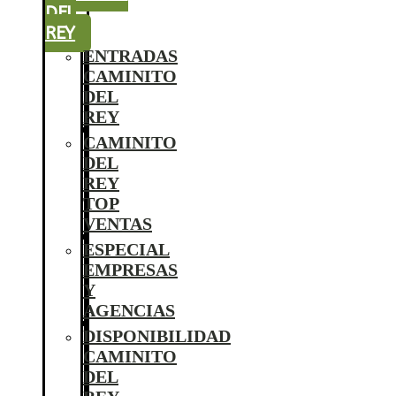
DEL
REY
ENTRADAS
CAMINITO
DEL
REY
CAMINITO
DEL
REY
TOP
VENTAS
ESPECIAL
EMPRESAS
Y
AGENCIAS
DISPONIBILIDAD
CAMINITO
DEL