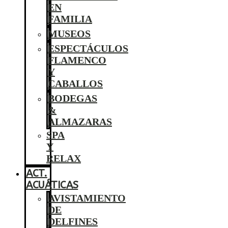
EN
FAMILIA
MUSEOS
ESPECTÁCULOS
FLAMENCO
Y
CABALLOS
BODEGAS
&
ALMAZARAS
SPA
Y
RELAX
ACT.
ACUÁTICAS
AVISTAMIENTO
DE
DELFINES