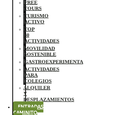
FREE
TOURS
TURISMO
ACTIVO
TOP
40
ACTIVIDADES
MOVILIDAD
SOSTENIBLE
GASTROEXPERIMENTA
ACTIVIDADES
PARA
COLEGIOS
ALQUILER
Y
DESPLAZAMIENTOS
ENTRADAS
CAMINITO