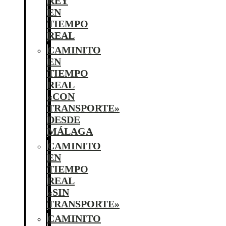
REY
EN
TIEMPO
REAL
CAMINITO
EN
TIEMPO
REAL
«CON
TRANSPORTE»
DESDE
MÁLAGA
CAMINITO
EN
TIEMPO
REAL
«SIN
TRANSPORTE»
CAMINITO