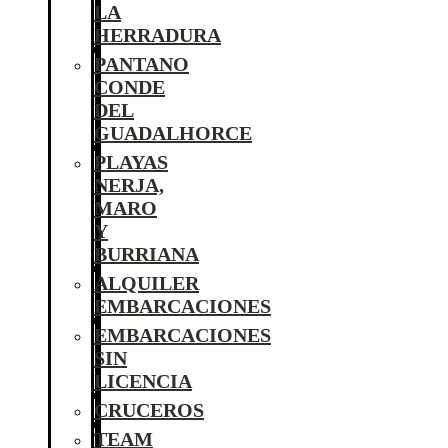
LA
HERRADURA
PANTANO
CONDE
DEL
GUADALHORCE
PLAYAS
NERJA,
MARO
Y
BURRIANA
ALQUILER
EMBARCACIONES
EMBARCACIONES
SIN
LICENCIA
CRUCEROS
TEAM