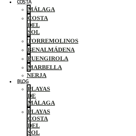
COSTA
MÁLAGA
COSTA
DEL
SOL
TORREMOLINOS
BENALMÁDENA
FUENGIROLA
MARBELLA
NERJA
BLOG
PLAYAS
DE
MÁLAGA
PLAYAS
COSTA
DEL
SOL