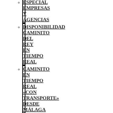
ESPECIAL
EMPRESAS
Y
AGENCIAS
DISPONIBILIDAD
CAMINITO
DEL
REY
EN
TIEMPO
REAL
CAMINITO
EN
TIEMPO
REAL
«CON
TRANSPORTE»
DESDE
MÁLAGA