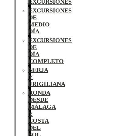
EXCURSIONES
EXCURSIONES
DE
MEDIO
DÍA
EXCURSIONES
DE
DÍA
COMPLETO
NERJA
Y
FRIGILIANA
RONDA
DESDE
MÁLAGA
Y
COSTA
DEL
SOL