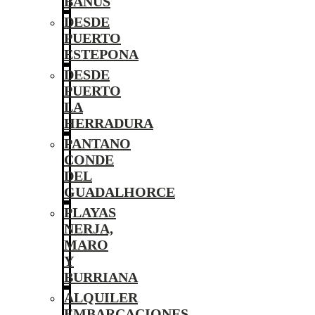
BANÚS
DESDE
PUERTO
ESTEPONA
DESDE
PUERTO
LA
HERRADURA
PANTANO
CONDE
DEL
GUADALHORCE
PLAYAS
NERJA,
MARO
Y
BURRIANA
ALQUILER
EMBARCACIONES