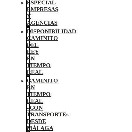
ESPECIAL
EMPRESAS
Y
AGENCIAS
DISPONIBILIDAD
CAMINITO
DEL
REY
EN
TIEMPO
REAL
CAMINITO
EN
TIEMPO
REAL
«CON
TRANSPORTE»
DESDE
MÁLAGA