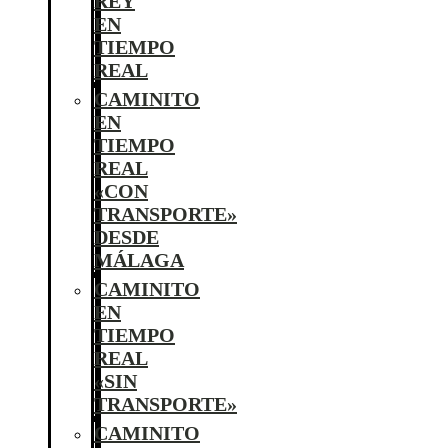
REY
EN
TIEMPO
REAL
CAMINITO
EN
TIEMPO
REAL
«CON
TRANSPORTE»
DESDE
MÁLAGA
CAMINITO
EN
TIEMPO
REAL
«SIN
TRANSPORTE»
CAMINITO