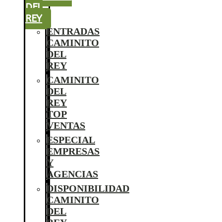
DEL
REY
ENTRADAS
CAMINITO
DEL
REY
CAMINITO
DEL
REY
TOP
VENTAS
ESPECIAL
EMPRESAS
Y
AGENCIAS
DISPONIBILIDAD
CAMINITO
DEL