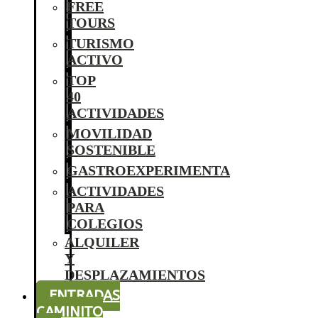
FREE
TOURS
TURISMO
ACTIVO
TOP
40
ACTIVIDADES
MOVILIDAD
SOSTENIBLE
GASTROEXPERIMENTA
ACTIVIDADES
PARA
COLEGIOS
ALQUILER
Y
DESPLAZAMIENTOS
ENTRADAS
CAMINITO