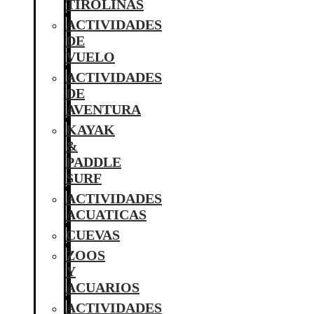
TIROLINAS
ACTIVIDADES
DE
VUELO
ACTIVIDADES
DE
AVENTURA
KAYAK
&
PADDLE
SURF
ACTIVIDADES
ACUATICAS
CUEVAS
ZOOS
Y
ACUARIOS
ACTIVIDADES