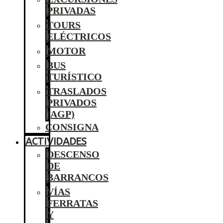
PRIVADAS
TOURS
ELÉCTRICOS
MOTOR
BUS
TURÍSTICO
TRASLADOS
PRIVADOS
(AGP)
CONSIGNA
ACTIVIDADES
DESCENSO
DE
BARRANCOS
VÍAS
FERRATAS
Y