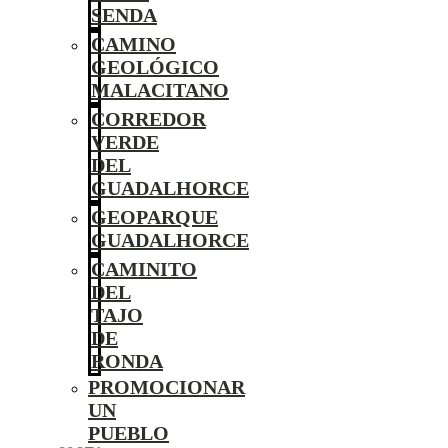
SENDA
CAMINO
GEOLÓGICO
MALACITANO
CORREDOR
VERDE
DEL
GUADALHORCE
GEOPARQUE
GUADALHORCE
CAMINITO
DEL
TAJO
DE
RONDA
PROMOCIONAR
UN
PUEBLO