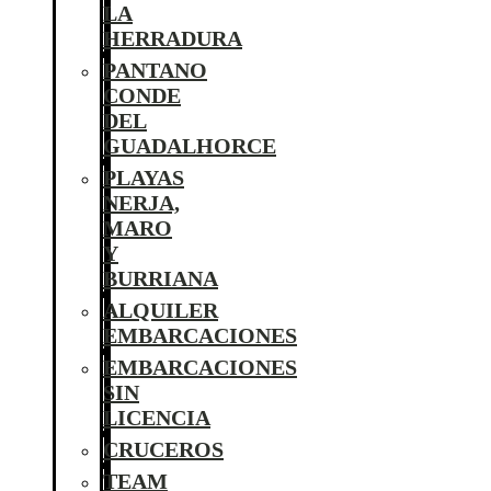
LA
HERRADURA
PANTANO
CONDE
DEL
GUADALHORCE
PLAYAS
NERJA,
MARO
Y
BURRIANA
ALQUILER
EMBARCACIONES
EMBARCACIONES
SIN
LICENCIA
CRUCEROS
TEAM