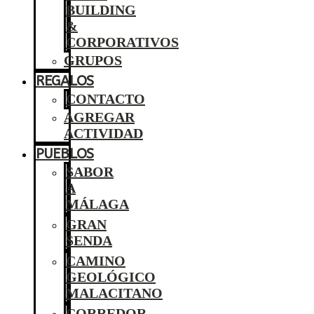
BUILDING
&
CORPORATIVOS
GRUPOS
REGALOS
CONTACTO
AGREGAR
ACTIVIDAD
PUEBLOS
SABOR
A
MÁLAGA
GRAN
SENDA
CAMINO
GEOLÓGICO
MALACITANO
CORREDOR