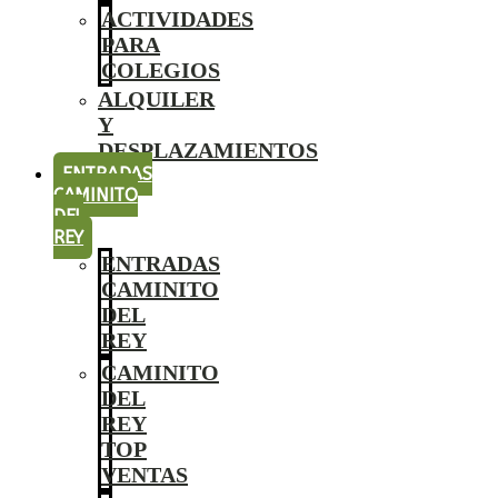
ACTIVIDADES
PARA
COLEGIOS
ALQUILER
Y
DESPLAZAMIENTOS
ENTRADAS
CAMINITO
DEL
REY
ENTRADAS
CAMINITO
DEL
REY
CAMINITO
DEL
REY
TOP
VENTAS