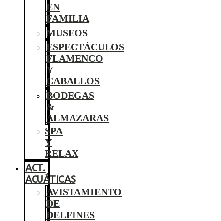
EN
FAMILIA
MUSEOS
ESPECTÁCULOS
FLAMENCO
Y
CABALLOS
BODEGAS
&
ALMAZARAS
SPA
Y
RELAX
ACT.
ACUÁTICAS
AVISTAMIENTO
DE
DELFINES