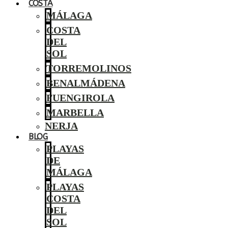
COSTA
MÁLAGA
COSTA
DEL
SOL
TORREMOLINOS
BENALMÁDENA
FUENGIROLA
MARBELLA
NERJA
BLOG
PLAYAS
DE
MÁLAGA
PLAYAS
COSTA
DEL
SOL