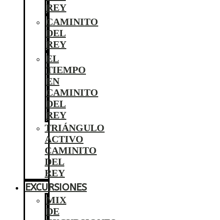
REY
CAMINITO
DEL
REY
EL
TIEMPO
EN
CAMINITO
DEL
REY
TRIÁNGULO
ACTIVO
CAMINITO
DEL
REY
EXCURSIONES
MIX
DE