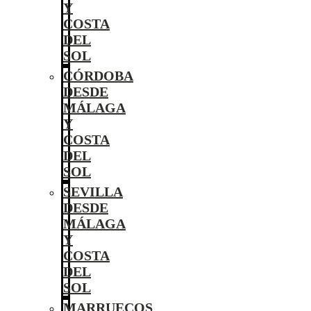
Y
COSTA
DEL
SOL
CÓRDOBA
DESDE
MÁLAGA
Y
COSTA
DEL
SOL
SEVILLA
DESDE
MÁLAGA
Y
COSTA
DEL
SOL
MARRUECOS