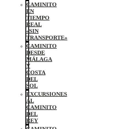
CAMINITO
EN
TIEMPO
REAL
«SIN
TRANSPORTE»
CAMINITO
DESDE
MÁLAGA
Y
COSTA
DEL
SOL
EXCURSIONES
AL
CAMINITO
DEL
REY
CAMINITO