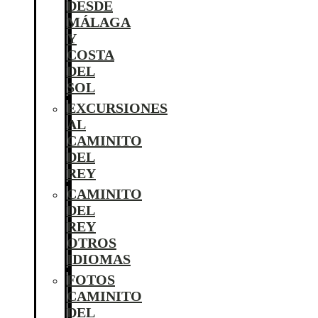
DESDE
MÁLAGA
Y
COSTA
DEL
SOL
EXCURSIONES
AL
CAMINITO
DEL
REY
CAMINITO
DEL
REY
OTROS
IDIOMAS
FOTOS
CAMINITO
DEL