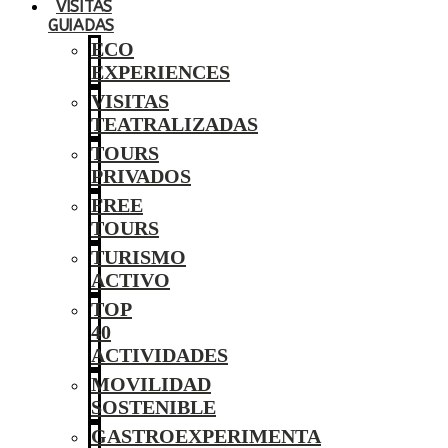
VISITAS
GUIADAS
ECO
EXPERIENCES
VISITAS
TEATRALIZADAS
TOURS
PRIVADOS
FREE
TOURS
TURISMO
ACTIVO
TOP
40
ACTIVIDADES
MOVILIDAD
SOSTENIBLE
GASTROEXPERIMENTA