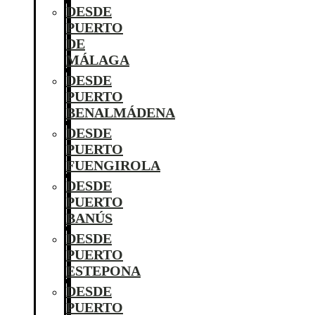
DESDE
PUERTO
DE
MÁLAGA
DESDE
PUERTO
BENALMÁDENA
DESDE
PUERTO
FUENGIROLA
DESDE
PUERTO
BANÚS
DESDE
PUERTO
ESTEPONA
DESDE
PUERTO