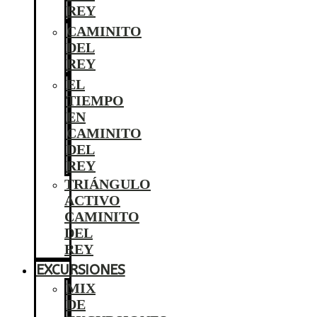
REY
CAMINITO
DEL
REY
EL
TIEMPO
EN
CAMINITO
DEL
REY
TRIÁNGULO
ACTIVO
CAMINITO
DEL
REY
EXCURSIONES
MIX
DE