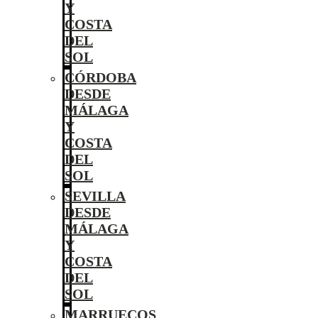
Y
COSTA
DEL
SOL
CÓRDOBA
DESDE
MÁLAGA
Y
COSTA
DEL
SOL
SEVILLA
DESDE
MÁLAGA
Y
COSTA
DEL
SOL
MARRUECOS