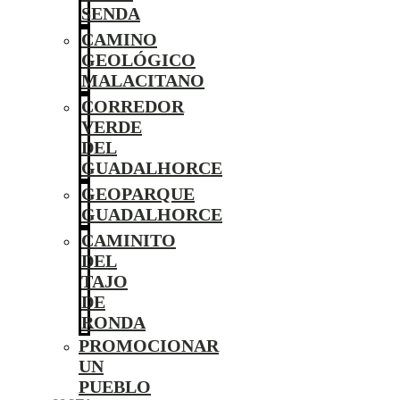
SENDA
CAMINO
GEOLÓGICO
MALACITANO
CORREDOR
VERDE
DEL
GUADALHORCE
GEOPARQUE
GUADALHORCE
CAMINITO
DEL
TAJO
DE
RONDA
PROMOCIONAR
UN
PUEBLO