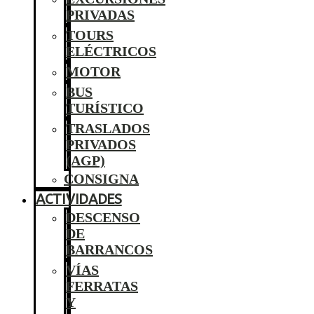
PRIVADAS
TOURS
ELÉCTRICOS
MOTOR
BUS
TURÍSTICO
TRASLADOS
PRIVADOS
(AGP)
CONSIGNA
ACTIVIDADES
DESCENSO
DE
BARRANCOS
VÍAS
FERRATAS
Y