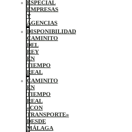
ESPECIAL
EMPRESAS
Y
AGENCIAS
DISPONIBILIDAD
CAMINITO
DEL
REY
EN
TIEMPO
REAL
CAMINITO
EN
TIEMPO
REAL
«CON
TRANSPORTE»
DESDE
MÁLAGA