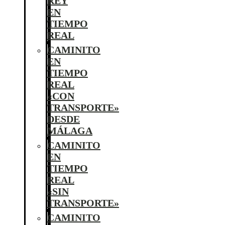
REY
EN
TIEMPO
REAL
CAMINITO
EN
TIEMPO
REAL
«CON
TRANSPORTE»
DESDE
MÁLAGA
CAMINITO
EN
TIEMPO
REAL
«SIN
TRANSPORTE»
CAMINITO