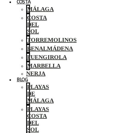
COSTA
MÁLAGA
COSTA
DEL
SOL
TORREMOLINOS
BENALMÁDENA
FUENGIROLA
MARBELLA
NERJA
BLOG
PLAYAS
DE
MÁLAGA
PLAYAS
COSTA
DEL
SOL