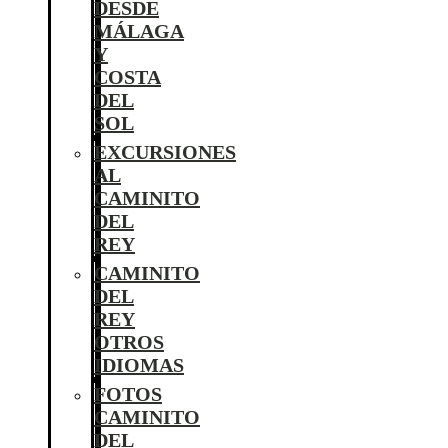
DESDE
MÁLAGA
Y
COSTA
DEL
SOL
EXCURSIONES
AL
CAMINITO
DEL
REY
CAMINITO
DEL
REY
OTROS
IDIOMAS
FOTOS
CAMINITO
DEL