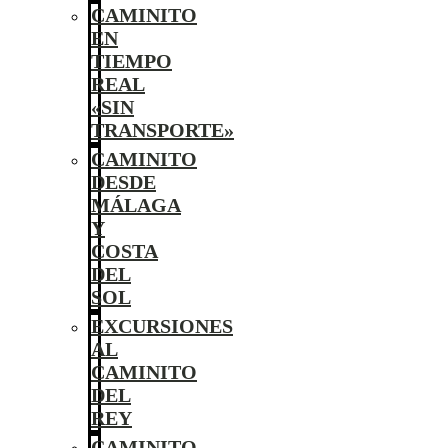
CAMINITO
EN
TIEMPO
REAL
«SIN
TRANSPORTE»
CAMINITO
DESDE
MÁLAGA
Y
COSTA
DEL
SOL
EXCURSIONES
AL
CAMINITO
DEL
REY
CAMINITO