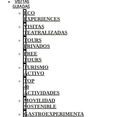
VISITAS
GUIADAS
ECO
EXPERIENCES
VISITAS
TEATRALIZADAS
TOURS
PRIVADOS
FREE
TOURS
TURISMO
ACTIVO
TOP
40
ACTIVIDADES
MOVILIDAD
SOSTENIBLE
GASTROEXPERIMENTA