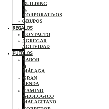
BUILDING
&
CORPORATIVOS
GRUPOS
REGALOS
CONTACTO
AGREGAR
ACTIVIDAD
PUEBLOS
SABOR
A
MÁLAGA
GRAN
SENDA
CAMINO
GEOLÓGICO
MALACITANO
CORREDOR