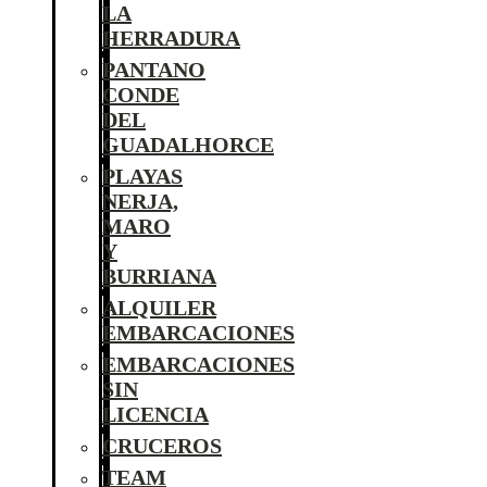
LA
HERRADURA
PANTANO
CONDE
DEL
GUADALHORCE
PLAYAS
NERJA,
MARO
Y
BURRIANA
ALQUILER
EMBARCACIONES
EMBARCACIONES
SIN
LICENCIA
CRUCEROS
TEAM