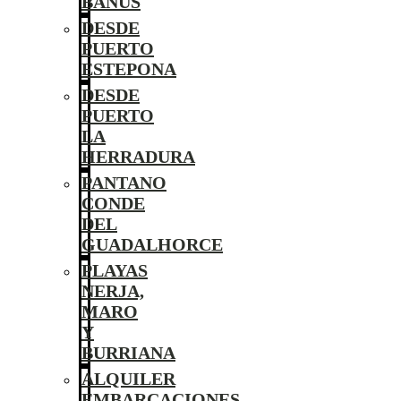
BANÚS
DESDE
PUERTO
ESTEPONA
DESDE
PUERTO
LA
HERRADURA
PANTANO
CONDE
DEL
GUADALHORCE
PLAYAS
NERJA,
MARO
Y
BURRIANA
ALQUILER
EMBARCACIONES