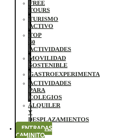
FREE
TOURS
TURISMO
ACTIVO
TOP
40
ACTIVIDADES
MOVILIDAD
SOSTENIBLE
GASTROEXPERIMENTA
ACTIVIDADES
PARA
COLEGIOS
ALQUILER
Y
DESPLAZAMIENTOS
ENTRADAS
CAMINITO