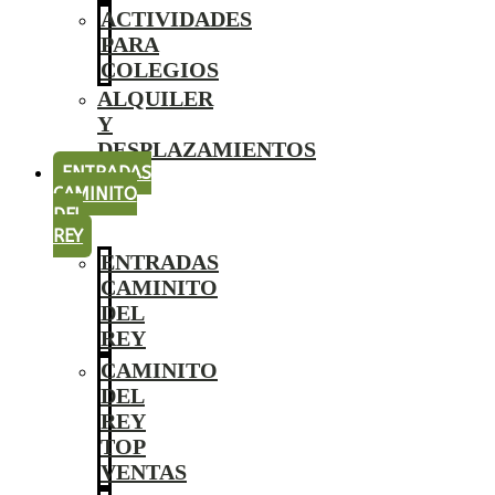
ACTIVIDADES
PARA
COLEGIOS
ALQUILER
Y
DESPLAZAMIENTOS
ENTRADAS
CAMINITO
DEL
REY
ENTRADAS
CAMINITO
DEL
REY
CAMINITO
DEL
REY
TOP
VENTAS