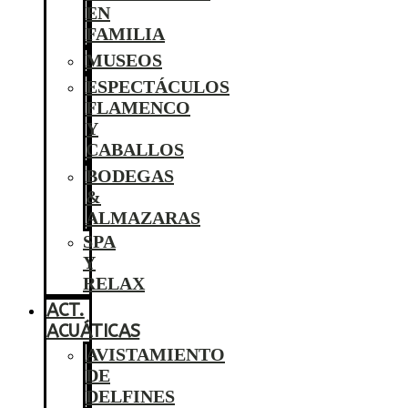
EN
FAMILIA
MUSEOS
ESPECTÁCULOS
FLAMENCO
Y
CABALLOS
BODEGAS
&
ALMAZARAS
SPA
Y
RELAX
ACT.
ACUÁTICAS
AVISTAMIENTO
DE
DELFINES