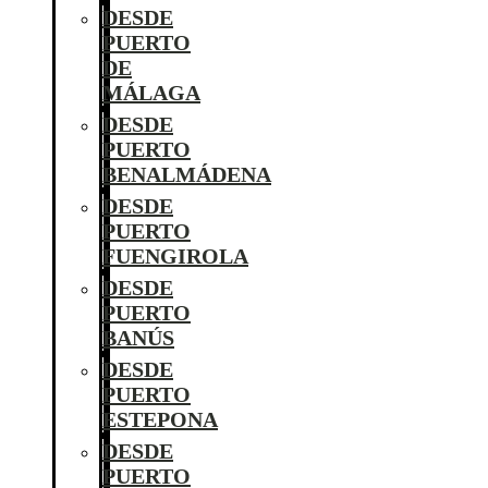
DESDE
PUERTO
DE
MÁLAGA
DESDE
PUERTO
BENALMÁDENA
DESDE
PUERTO
FUENGIROLA
DESDE
PUERTO
BANÚS
DESDE
PUERTO
ESTEPONA
DESDE
PUERTO