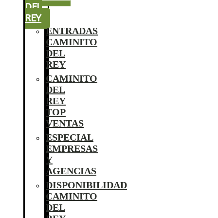
DEL
REY
ENTRADAS
CAMINITO
DEL
REY
CAMINITO
DEL
REY
TOP
VENTAS
ESPECIAL
EMPRESAS
Y
AGENCIAS
DISPONIBILIDAD
CAMINITO
DEL