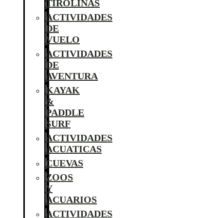
TIROLINAS
ACTIVIDADES
DE
VUELO
ACTIVIDADES
DE
AVENTURA
KAYAK
&
PADDLE
SURF
ACTIVIDADES
ACUATICAS
CUEVAS
ZOOS
Y
ACUARIOS
ACTIVIDADES