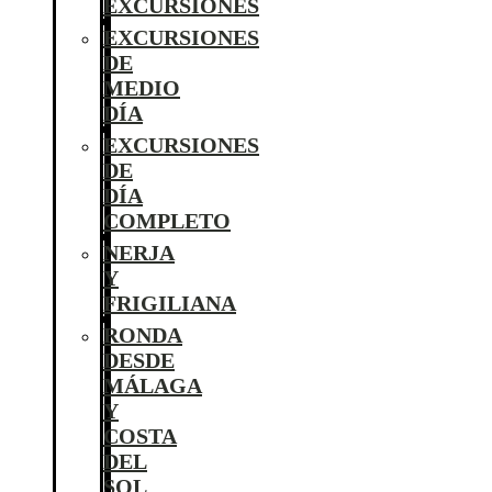
EXCURSIONES
EXCURSIONES
DE
MEDIO
DÍA
EXCURSIONES
DE
DÍA
COMPLETO
NERJA
Y
FRIGILIANA
RONDA
DESDE
MÁLAGA
Y
COSTA
DEL
SOL