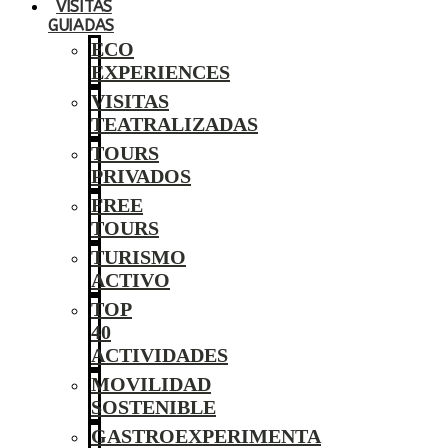
VISITAS
GUIADAS
ECO
EXPERIENCES
VISITAS
TEATRALIZADAS
TOURS
PRIVADOS
FREE
TOURS
TURISMO
ACTIVO
TOP
40
ACTIVIDADES
MOVILIDAD
SOSTENIBLE
GASTROEXPERIMENTA