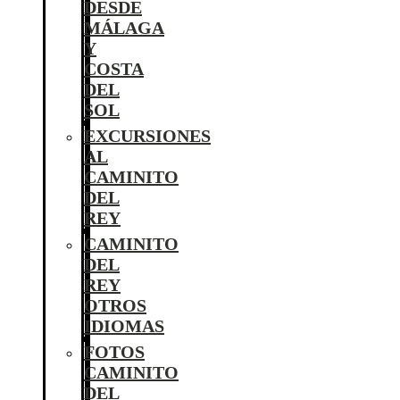
DESDE
MÁLAGA
Y
COSTA
DEL
SOL
EXCURSIONES
AL
CAMINITO
DEL
REY
CAMINITO
DEL
REY
OTROS
IDIOMAS
FOTOS
CAMINITO
DEL