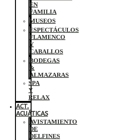
EN
FAMILIA
MUSEOS
ESPECTÁCULOS
FLAMENCO
Y
CABALLOS
BODEGAS
&
ALMAZARAS
SPA
Y
RELAX
ACT.
ACUÁTICAS
AVISTAMIENTO
DE
DELFINES