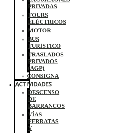
PRIVADAS
TOURS
ELÉCTRICOS
MOTOR
BUS
TURÍSTICO
TRASLADOS
PRIVADOS
(AGP)
CONSIGNA
ACTIVIDADES
DESCENSO
DE
BARRANCOS
VÍAS
FERRATAS
Y