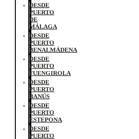
DESDE
PUERTO
DE
MÁLAGA
DESDE
PUERTO
BENALMÁDENA
DESDE
PUERTO
FUENGIROLA
DESDE
PUERTO
BANÚS
DESDE
PUERTO
ESTEPONA
DESDE
PUERTO