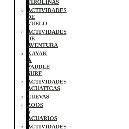
TIROLINAS
ACTIVIDADES
DE
VUELO
ACTIVIDADES
DE
AVENTURA
KAYAK
&
PADDLE
SURF
ACTIVIDADES
ACUATICAS
CUEVAS
ZOOS
Y
ACUARIOS
ACTIVIDADES