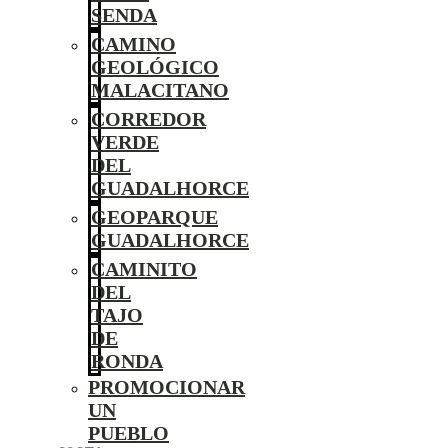
SENDA
CAMINO
GEOLÓGICO
MALACITANO
CORREDOR
VERDE
DEL
GUADALHORCE
GEOPARQUE
GUADALHORCE
CAMINITO
DEL
TAJO
DE
RONDA
PROMOCIONAR
UN
PUEBLO