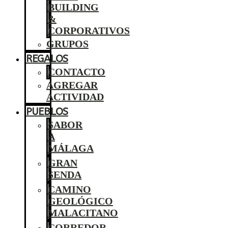
BUILDING
&
CORPORATIVOS
GRUPOS
REGALOS
CONTACTO
AGREGAR
ACTIVIDAD
PUEBLOS
SABOR
A
MÁLAGA
GRAN
SENDA
CAMINO
GEOLÓGICO
MALACITANO
CORREDOR