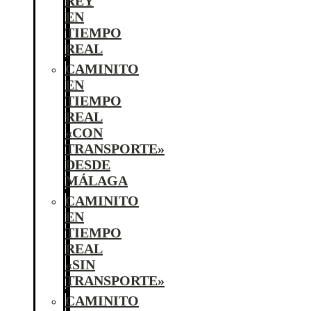
REY
EN
TIEMPO
REAL
CAMINITO
EN
TIEMPO
REAL
«CON
TRANSPORTE»
DESDE
MÁLAGA
CAMINITO
EN
TIEMPO
REAL
«SIN
TRANSPORTE»
CAMINITO