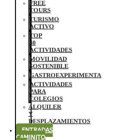
FREE
TOURS
TURISMO
ACTIVO
TOP
40
ACTIVIDADES
MOVILIDAD
SOSTENIBLE
GASTROEXPERIMENTA
ACTIVIDADES
PARA
COLEGIOS
ALQUILER
Y
DESPLAZAMIENTOS
ENTRADAS
CAMINITO