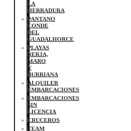
LA
HERRADURA
PANTANO
CONDE
DEL
GUADALHORCE
PLAYAS
NERJA,
MARO
Y
BURRIANA
ALQUILER
EMBARCACIONES
EMBARCACIONES
SIN
LICENCIA
CRUCEROS
TEAM