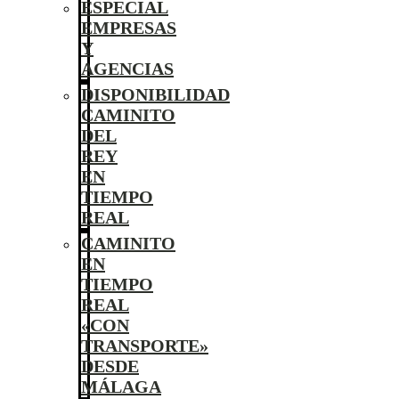
ESPECIAL
EMPRESAS
Y
AGENCIAS
DISPONIBILIDAD
CAMINITO
DEL
REY
EN
TIEMPO
REAL
CAMINITO
EN
TIEMPO
REAL
«CON
TRANSPORTE»
DESDE
MÁLAGA