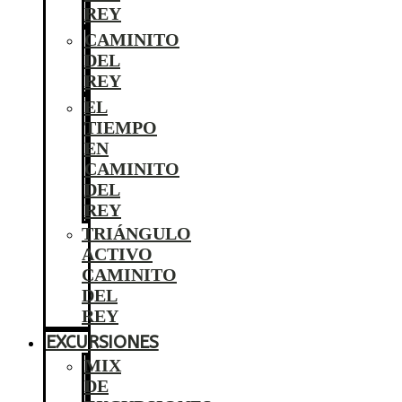
REY
CAMINITO
DEL
REY
EL
TIEMPO
EN
CAMINITO
DEL
REY
TRIÁNGULO
ACTIVO
CAMINITO
DEL
REY
EXCURSIONES
MIX
DE