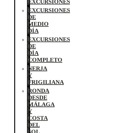
EXCURSIONES
EXCURSIONES
DE
MEDIO
DÍA
EXCURSIONES
DE
DÍA
COMPLETO
NERJA
Y
FRIGILIANA
RONDA
DESDE
MÁLAGA
Y
COSTA
DEL
SOL