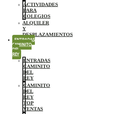
ACTIVIDADES
PARA
COLEGIOS
ALQUILER
Y
DESPLAZAMIENTOS
ENTRADAS
CAMINITO
DEL
REY
ENTRADAS
CAMINITO
DEL
REY
CAMINITO
DEL
REY
TOP
VENTAS