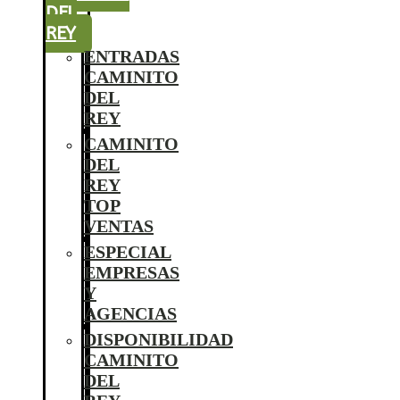
DEL
REY
ENTRADAS
CAMINITO
DEL
REY
CAMINITO
DEL
REY
TOP
VENTAS
ESPECIAL
EMPRESAS
Y
AGENCIAS
DISPONIBILIDAD
CAMINITO
DEL