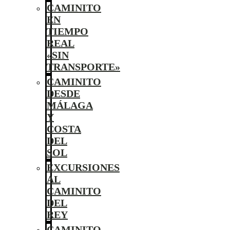
CAMINITO
EN
TIEMPO
REAL
«SIN
TRANSPORTE»
CAMINITO
DESDE
MÁLAGA
Y
COSTA
DEL
SOL
EXCURSIONES
AL
CAMINITO
DEL
REY
CAMINITO