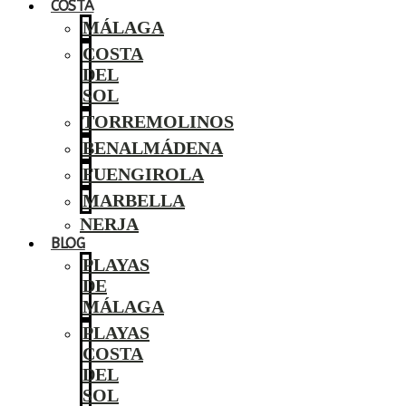
COSTA
MÁLAGA
COSTA
DEL
SOL
TORREMOLINOS
BENALMÁDENA
FUENGIROLA
MARBELLA
NERJA
BLOG
PLAYAS
DE
MÁLAGA
PLAYAS
COSTA
DEL
SOL