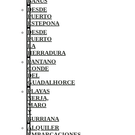
BANÚS
DESDE
PUERTO
ESTEPONA
DESDE
PUERTO
LA
HERRADURA
PANTANO
CONDE
DEL
GUADALHORCE
PLAYAS
NERJA,
MARO
Y
BURRIANA
ALQUILER
EMBARCACIONES