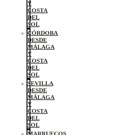
Y
COSTA
DEL
SOL
CÓRDOBA
DESDE
MÁLAGA
Y
COSTA
DEL
SOL
SEVILLA
DESDE
MÁLAGA
Y
COSTA
DEL
SOL
MARRUECOS