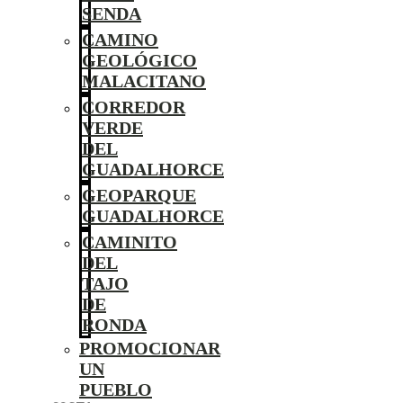
SENDA
CAMINO
GEOLÓGICO
MALACITANO
CORREDOR
VERDE
DEL
GUADALHORCE
GEOPARQUE
GUADALHORCE
CAMINITO
DEL
TAJO
DE
RONDA
PROMOCIONAR
UN
PUEBLO