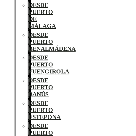
DESDE
PUERTO
DE
MÁLAGA
DESDE
PUERTO
BENALMÁDENA
DESDE
PUERTO
FUENGIROLA
DESDE
PUERTO
BANÚS
DESDE
PUERTO
ESTEPONA
DESDE
PUERTO