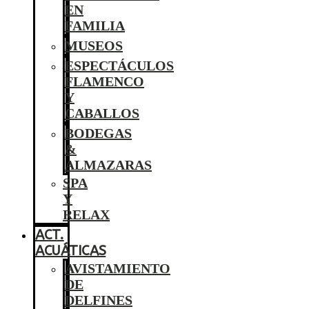
EN
FAMILIA
MUSEOS
ESPECTÁCULOS
FLAMENCO
Y
CABALLOS
BODEGAS
&
ALMAZARAS
SPA
Y
RELAX
ACT.
ACUÁTICAS
AVISTAMIENTO
DE
DELFINES