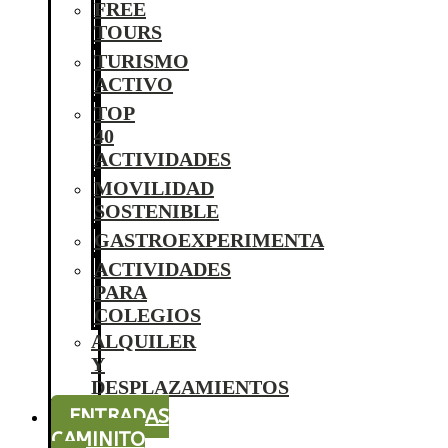
FREE
TOURS
TURISMO
ACTIVO
TOP
40
ACTIVIDADES
MOVILIDAD
SOSTENIBLE
GASTROEXPERIMENTA
ACTIVIDADES
PARA
COLEGIOS
ALQUILER
Y
DESPLAZAMIENTOS
ENTRADAS
CAMINITO