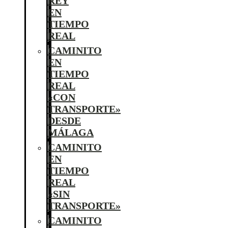
REY
EN
TIEMPO
REAL
CAMINITO
EN
TIEMPO
REAL
«CON
TRANSPORTE»
DESDE
MÁLAGA
CAMINITO
EN
TIEMPO
REAL
«SIN
TRANSPORTE»
CAMINITO