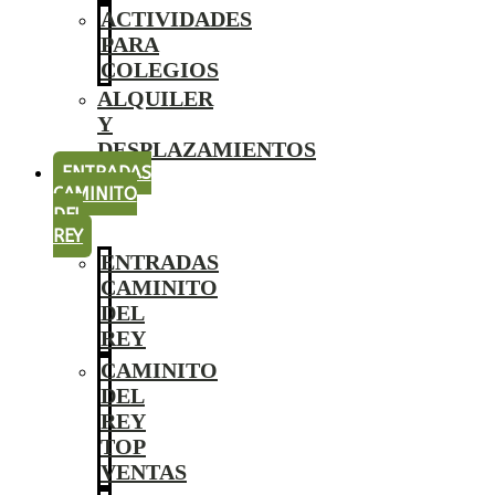
ACTIVIDADES
PARA
COLEGIOS
ALQUILER
Y
DESPLAZAMIENTOS
ENTRADAS
CAMINITO
DEL
REY
ENTRADAS
CAMINITO
DEL
REY
CAMINITO
DEL
REY
TOP
VENTAS