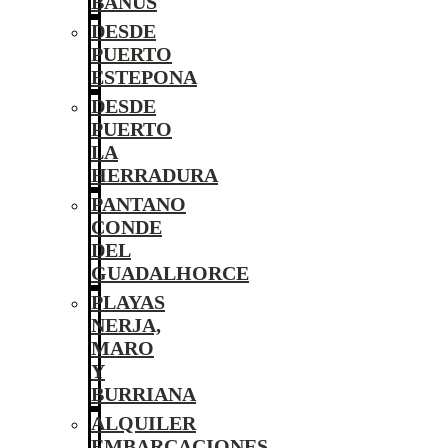
BANÚS
DESDE
PUERTO
ESTEPONA
DESDE
PUERTO
LA
HERRADURA
PANTANO
CONDE
DEL
GUADALHORCE
PLAYAS
NERJA,
MARO
Y
BURRIANA
ALQUILER
EMBARCACIONES