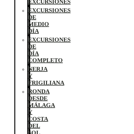
EXCURSIONES
EXCURSIONES
DE
MEDIO
DÍA
EXCURSIONES
DE
DÍA
COMPLETO
NERJA
Y
FRIGILIANA
RONDA
DESDE
MÁLAGA
Y
COSTA
DEL
SOL