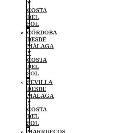
Y
COSTA
DEL
SOL
CÓRDOBA
DESDE
MÁLAGA
Y
COSTA
DEL
SOL
SEVILLA
DESDE
MÁLAGA
Y
COSTA
DEL
SOL
MARRUECOS