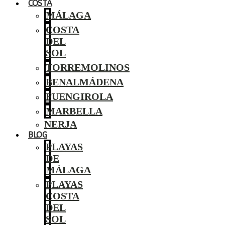
COSTA
MÁLAGA
COSTA
DEL
SOL
TORREMOLINOS
BENALMÁDENA
FUENGIROLA
MARBELLA
NERJA
BLOG
PLAYAS
DE
MÁLAGA
PLAYAS
COSTA
DEL
SOL