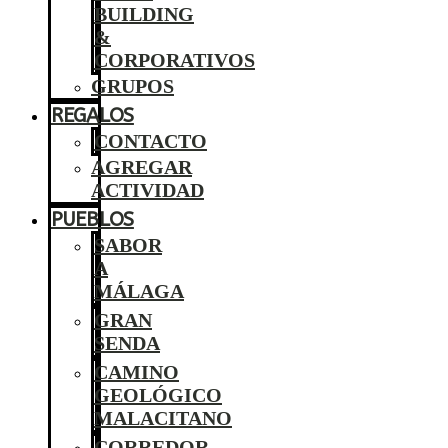
BUILDING
&
CORPORATIVOS
GRUPOS
REGALOS
CONTACTO
AGREGAR
ACTIVIDAD
PUEBLOS
SABOR
A
MÁLAGA
GRAN
SENDA
CAMINO
GEOLÓGICO
MALACITANO
CORREDOR