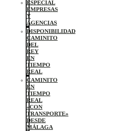
ESPECIAL
EMPRESAS
Y
AGENCIAS
DISPONIBILIDAD
CAMINITO
DEL
REY
EN
TIEMPO
REAL
CAMINITO
EN
TIEMPO
REAL
«CON
TRANSPORTE»
DESDE
MÁLAGA