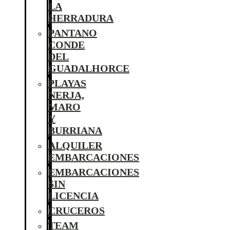
LA
HERRADURA
PANTANO
CONDE
DEL
GUADALHORCE
PLAYAS
NERJA,
MARO
Y
BURRIANA
ALQUILER
EMBARCACIONES
EMBARCACIONES
SIN
LICENCIA
CRUCEROS
TEAM