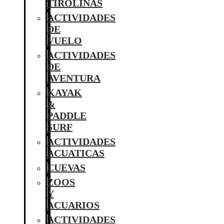
TIROLINAS
ACTIVIDADES
DE
VUELO
ACTIVIDADES
DE
AVENTURA
KAYAK
&
PADDLE
SURF
ACTIVIDADES
ACUATICAS
CUEVAS
ZOOS
Y
ACUARIOS
ACTIVIDADES