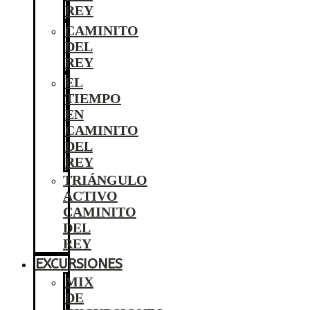
REY
CAMINITO
DEL
REY
EL
TIEMPO
EN
CAMINITO
DEL
REY
TRIÁNGULO
ACTIVO
CAMINITO
DEL
REY
EXCURSIONES
MIX
DE