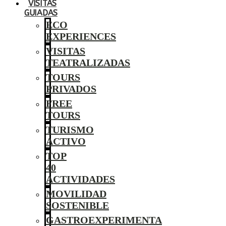
VISITAS
GUIADAS
ECO
EXPERIENCES
VISITAS
TEATRALIZADAS
TOURS
PRIVADOS
FREE
TOURS
TURISMO
ACTIVO
TOP
40
ACTIVIDADES
MOVILIDAD
SOSTENIBLE
GASTROEXPERIMENTA