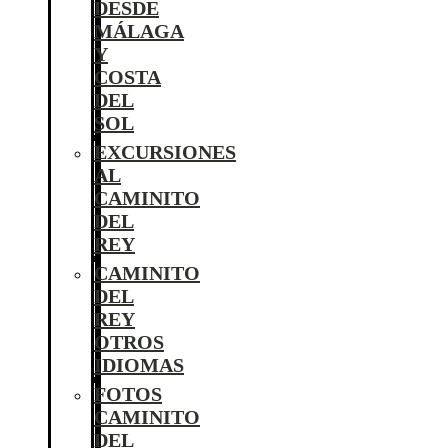
DESDE
MÁLAGA
Y
COSTA
DEL
SOL
EXCURSIONES
AL
CAMINITO
DEL
REY
CAMINITO
DEL
REY
OTROS
IDIOMAS
FOTOS
CAMINITO
DEL