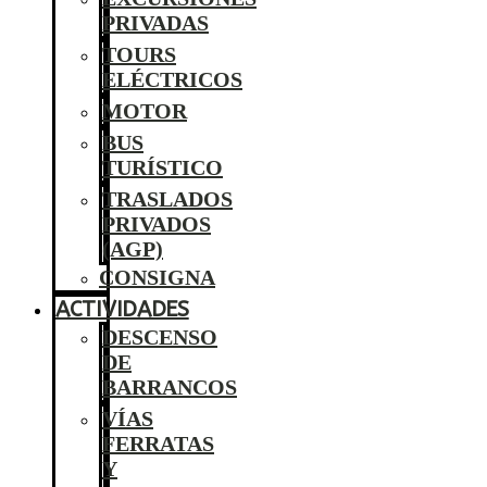
PRIVADAS
TOURS
ELÉCTRICOS
MOTOR
BUS
TURÍSTICO
TRASLADOS
PRIVADOS
(AGP)
CONSIGNA
ACTIVIDADES
DESCENSO
DE
BARRANCOS
VÍAS
FERRATAS
Y