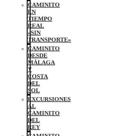
CAMINITO
EN
TIEMPO
REAL
«SIN
TRANSPORTE»
CAMINITO
DESDE
MÁLAGA
Y
COSTA
DEL
SOL
EXCURSIONES
AL
CAMINITO
DEL
REY
CAMINITO