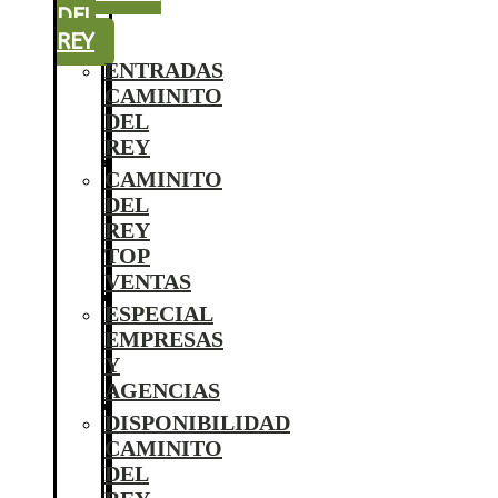
DEL
REY
ENTRADAS
CAMINITO
DEL
REY
CAMINITO
DEL
REY
TOP
VENTAS
ESPECIAL
EMPRESAS
Y
AGENCIAS
DISPONIBILIDAD
CAMINITO
DEL