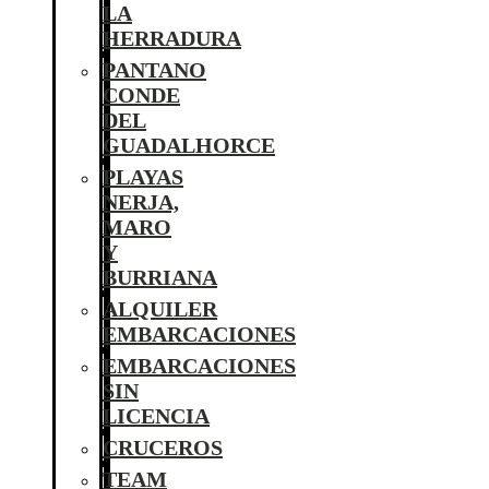
LA
HERRADURA
PANTANO
CONDE
DEL
GUADALHORCE
PLAYAS
NERJA,
MARO
Y
BURRIANA
ALQUILER
EMBARCACIONES
EMBARCACIONES
SIN
LICENCIA
CRUCEROS
TEAM