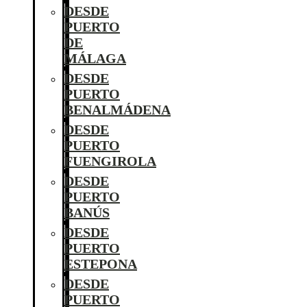
DESDE
PUERTO
DE
MÁLAGA
DESDE
PUERTO
BENALMÁDENA
DESDE
PUERTO
FUENGIROLA
DESDE
PUERTO
BANÚS
DESDE
PUERTO
ESTEPONA
DESDE
PUERTO