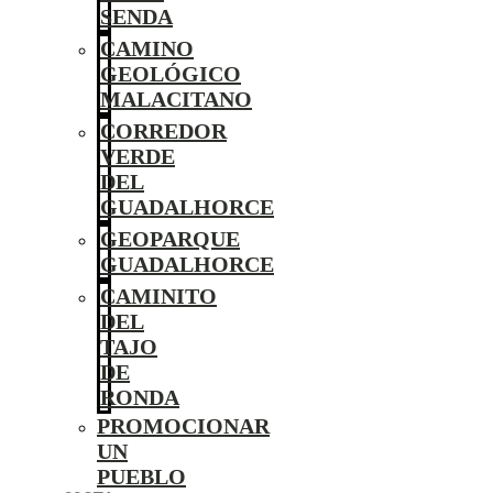
SENDA
CAMINO
GEOLÓGICO
MALACITANO
CORREDOR
VERDE
DEL
GUADALHORCE
GEOPARQUE
GUADALHORCE
CAMINITO
DEL
TAJO
DE
RONDA
PROMOCIONAR
UN
PUEBLO