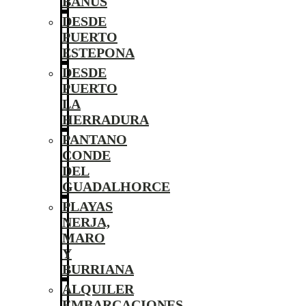
BANÚS
DESDE
PUERTO
ESTEPONA
DESDE
PUERTO
LA
HERRADURA
PANTANO
CONDE
DEL
GUADALHORCE
PLAYAS
NERJA,
MARO
Y
BURRIANA
ALQUILER
EMBARCACIONES