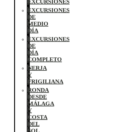
EXCURSIONES
EXCURSIONES
DE
MEDIO
DÍA
EXCURSIONES
DE
DÍA
COMPLETO
NERJA
Y
FRIGILIANA
RONDA
DESDE
MÁLAGA
Y
COSTA
DEL
SOL