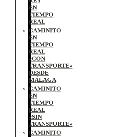
REY
EN
TIEMPO
REAL
CAMINITO
EN
TIEMPO
REAL
«CON
TRANSPORTE»
DESDE
MÁLAGA
CAMINITO
EN
TIEMPO
REAL
«SIN
TRANSPORTE»
CAMINITO