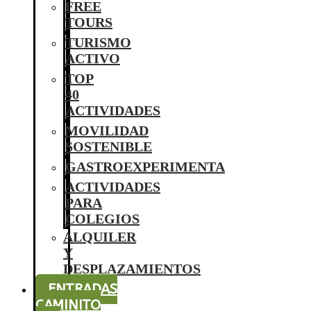
FREE
TOURS
TURISMO
ACTIVO
TOP
40
ACTIVIDADES
MOVILIDAD
SOSTENIBLE
GASTROEXPERIMENTA
ACTIVIDADES
PARA
COLEGIOS
ALQUILER
Y
DESPLAZAMIENTOS
ENTRADAS
CAMINITO