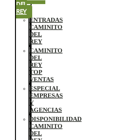
DEL
REY
ENTRADAS
CAMINITO
DEL
REY
CAMINITO
DEL
REY
TOP
VENTAS
ESPECIAL
EMPRESAS
Y
AGENCIAS
DISPONIBILIDAD
CAMINITO
DEL