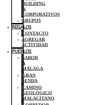
BUILDING
&
CORPORATIVOS
GRUPOS
REGALOS
CONTACTO
AGREGAR
ACTIVIDAD
PUEBLOS
SABOR
A
MÁLAGA
GRAN
SENDA
CAMINO
GEOLÓGICO
MALACITANO
CORREDOR