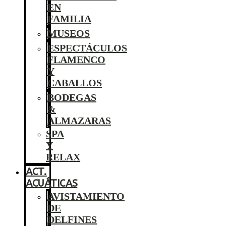
EN
FAMILIA
MUSEOS
ESPECTÁCULOS
FLAMENCO
Y
CABALLOS
BODEGAS
&
ALMAZARAS
SPA
Y
RELAX
ACT.
ACUÁTICAS
AVISTAMIENTO
DE
DELFINES