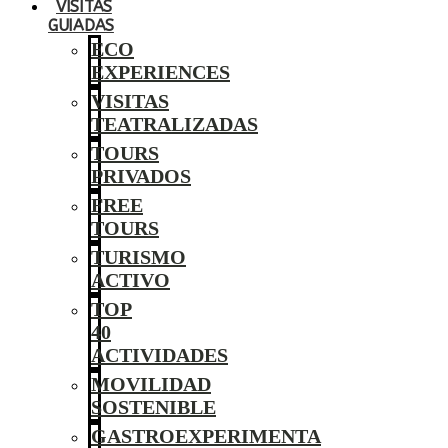
VISITAS
GUIADAS
ECO
EXPERIENCES
VISITAS
TEATRALIZADAS
TOURS
PRIVADOS
FREE
TOURS
TURISMO
ACTIVO
TOP
40
ACTIVIDADES
MOVILIDAD
SOSTENIBLE
GASTROEXPERIMENTA