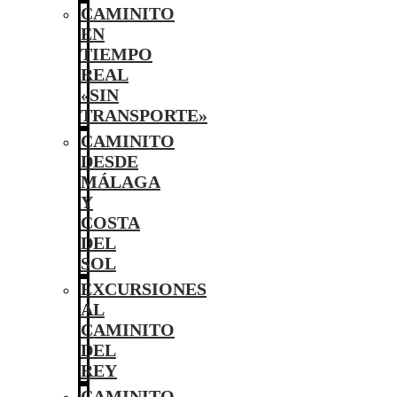
CAMINITO
EN
TIEMPO
REAL
«SIN
TRANSPORTE»
CAMINITO
DESDE
MÁLAGA
Y
COSTA
DEL
SOL
EXCURSIONES
AL
CAMINITO
DEL
REY
CAMINITO