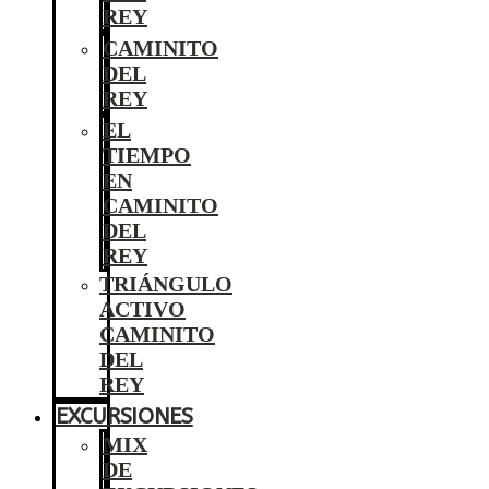
REY
CAMINITO
DEL
REY
EL
TIEMPO
EN
CAMINITO
DEL
REY
TRIÁNGULO
ACTIVO
CAMINITO
DEL
REY
EXCURSIONES
MIX
DE