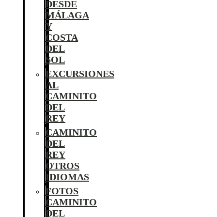
DESDE
MÁLAGA
Y
COSTA
DEL
SOL
EXCURSIONES
AL
CAMINITO
DEL
REY
CAMINITO
DEL
REY
OTROS
IDIOMAS
FOTOS
CAMINITO
DEL