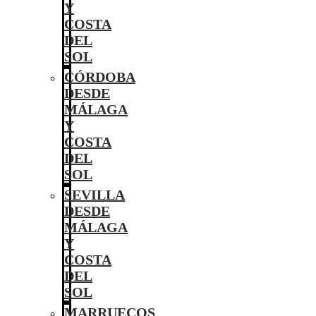
Y
COSTA
DEL
SOL
CÓRDOBA
DESDE
MÁLAGA
Y
COSTA
DEL
SOL
SEVILLA
DESDE
MÁLAGA
Y
COSTA
DEL
SOL
MARRUECOS