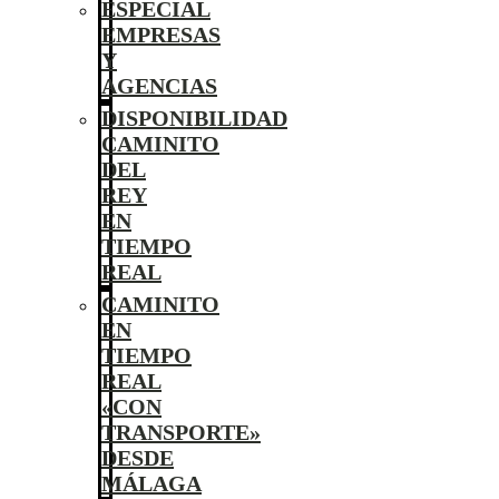
ESPECIAL
EMPRESAS
Y
AGENCIAS
DISPONIBILIDAD
CAMINITO
DEL
REY
EN
TIEMPO
REAL
CAMINITO
EN
TIEMPO
REAL
«CON
TRANSPORTE»
DESDE
MÁLAGA