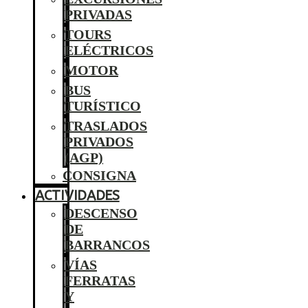
PRIVADAS
TOURS
ELÉCTRICOS
MOTOR
BUS
TURÍSTICO
TRASLADOS
PRIVADOS
(AGP)
CONSIGNA
ACTIVIDADES
DESCENSO
DE
BARRANCOS
VÍAS
FERRATAS
Y