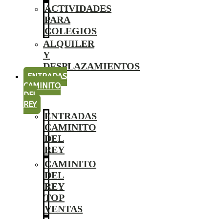
ACTIVIDADES
PARA
COLEGIOS
ALQUILER
Y
DESPLAZAMIENTOS
ENTRADAS
CAMINITO
DEL
REY
ENTRADAS
CAMINITO
DEL
REY
CAMINITO
DEL
REY
TOP
VENTAS