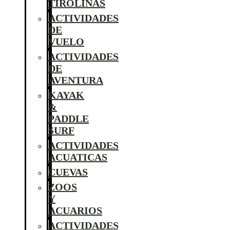
TIROLINAS
ACTIVIDADES
DE
VUELO
ACTIVIDADES
DE
AVENTURA
KAYAK
&
PADDLE
SURF
ACTIVIDADES
ACUATICAS
CUEVAS
ZOOS
Y
ACUARIOS
ACTIVIDADES