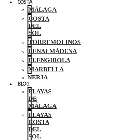
COSTA
MÁLAGA
COSTA
DEL
SOL
TORREMOLINOS
BENALMÁDENA
FUENGIROLA
MARBELLA
NERJA
BLOG
PLAYAS
DE
MÁLAGA
PLAYAS
COSTA
DEL
SOL