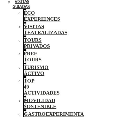
VISITAS
GUIADAS
ECO
EXPERIENCES
VISITAS
TEATRALIZADAS
TOURS
PRIVADOS
FREE
TOURS
TURISMO
ACTIVO
TOP
40
ACTIVIDADES
MOVILIDAD
SOSTENIBLE
GASTROEXPERIMENTA