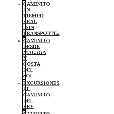
CAMINITO
EN
TIEMPO
REAL
«SIN
TRANSPORTE»
CAMINITO
DESDE
MÁLAGA
Y
COSTA
DEL
SOL
EXCURSIONES
AL
CAMINITO
DEL
REY
CAMINITO