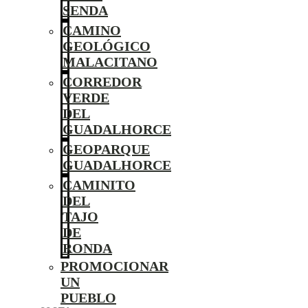
SENDA
CAMINO
GEOLÓGICO
MALACITANO
CORREDOR
VERDE
DEL
GUADALHORCE
GEOPARQUE
GUADALHORCE
CAMINITO
DEL
TAJO
DE
RONDA
PROMOCIONAR
UN
PUEBLO