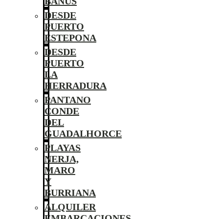
BANÚS
DESDE
PUERTO
ESTEPONA
DESDE
PUERTO
LA
HERRADURA
PANTANO
CONDE
DEL
GUADALHORCE
PLAYAS
NERJA,
MARO
Y
BURRIANA
ALQUILER
EMBARCACIONES