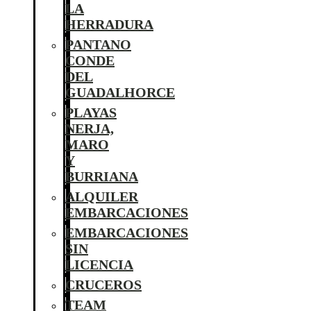
LA
HERRADURA
PANTANO
CONDE
DEL
GUADALHORCE
PLAYAS
NERJA,
MARO
Y
BURRIANA
ALQUILER
EMBARCACIONES
EMBARCACIONES
SIN
LICENCIA
CRUCEROS
TEAM