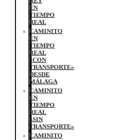
REY
EN
TIEMPO
REAL
CAMINITO
EN
TIEMPO
REAL
«CON
TRANSPORTE»
DESDE
MÁLAGA
CAMINITO
EN
TIEMPO
REAL
«SIN
TRANSPORTE»
CAMINITO