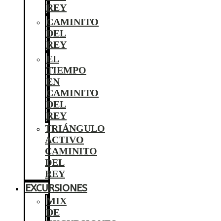
REY
CAMINITO
DEL
REY
EL
TIEMPO
EN
CAMINITO
DEL
REY
TRIÁNGULO
ACTIVO
CAMINITO
DEL
REY
EXCURSIONES
MIX
DE