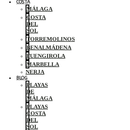
COSTA
MÁLAGA
COSTA
DEL
SOL
TORREMOLINOS
BENALMÁDENA
FUENGIROLA
MARBELLA
NERJA
BLOG
PLAYAS
DE
MÁLAGA
PLAYAS
COSTA
DEL
SOL