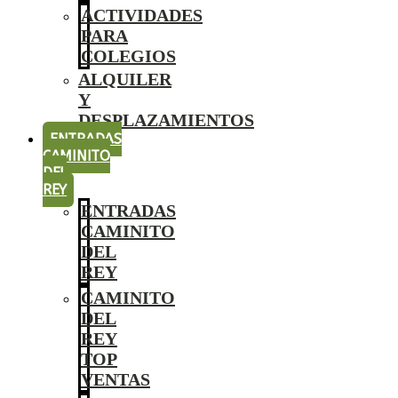
ACTIVIDADES
PARA
COLEGIOS
ALQUILER
Y
DESPLAZAMIENTOS
ENTRADAS
CAMINITO
DEL
REY
ENTRADAS
CAMINITO
DEL
REY
CAMINITO
DEL
REY
TOP
VENTAS