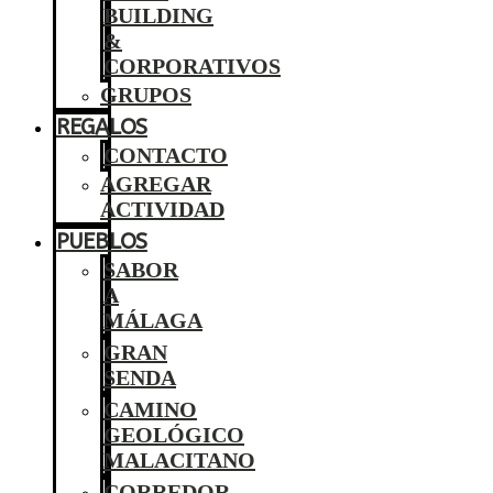
BUILDING
&
CORPORATIVOS
GRUPOS
REGALOS
CONTACTO
AGREGAR
ACTIVIDAD
PUEBLOS
SABOR
A
MÁLAGA
GRAN
SENDA
CAMINO
GEOLÓGICO
MALACITANO
CORREDOR