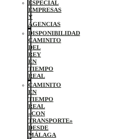
ESPECIAL
EMPRESAS
Y
AGENCIAS
DISPONIBILIDAD
CAMINITO
DEL
REY
EN
TIEMPO
REAL
CAMINITO
EN
TIEMPO
REAL
«CON
TRANSPORTE»
DESDE
MÁLAGA