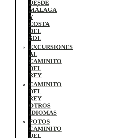
DESDE
MÁLAGA
Y
COSTA
DEL
SOL
EXCURSIONES
AL
CAMINITO
DEL
REY
CAMINITO
DEL
REY
OTROS
IDIOMAS
FOTOS
CAMINITO
DEL