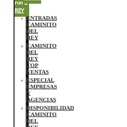
DEL
REY
ENTRADAS
CAMINITO
DEL
REY
CAMINITO
DEL
REY
TOP
VENTAS
ESPECIAL
EMPRESAS
Y
AGENCIAS
DISPONIBILIDAD
CAMINITO
DEL