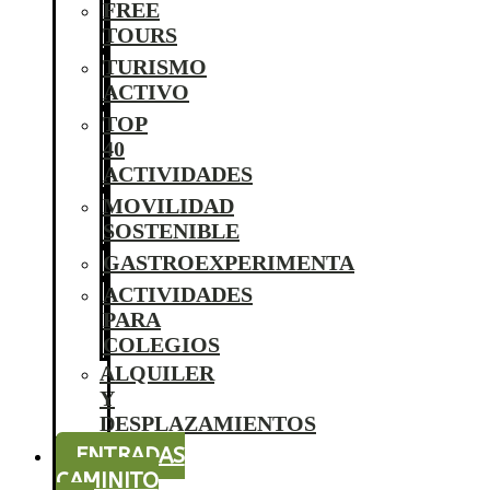
FREE
TOURS
TURISMO
ACTIVO
TOP
40
ACTIVIDADES
MOVILIDAD
SOSTENIBLE
GASTROEXPERIMENTA
ACTIVIDADES
PARA
COLEGIOS
ALQUILER
Y
DESPLAZAMIENTOS
ENTRADAS
CAMINITO