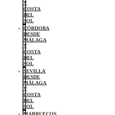
Y
COSTA
DEL
SOL
CÓRDOBA
DESDE
MÁLAGA
Y
COSTA
DEL
SOL
SEVILLA
DESDE
MÁLAGA
Y
COSTA
DEL
SOL
MARRUECOS