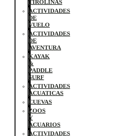
TIROLINAS
ACTIVIDADES
DE
VUELO
ACTIVIDADES
DE
AVENTURA
KAYAK
&
PADDLE
SURF
ACTIVIDADES
ACUATICAS
CUEVAS
ZOOS
Y
ACUARIOS
ACTIVIDADES