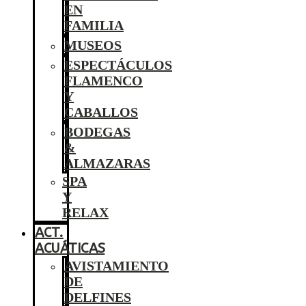
EN
FAMILIA
MUSEOS
ESPECTÁCULOS
FLAMENCO
Y
CABALLOS
BODEGAS
&
ALMAZARAS
SPA
Y
RELAX
ACT.
ACUÁTICAS
AVISTAMIENTO
DE
DELFINES