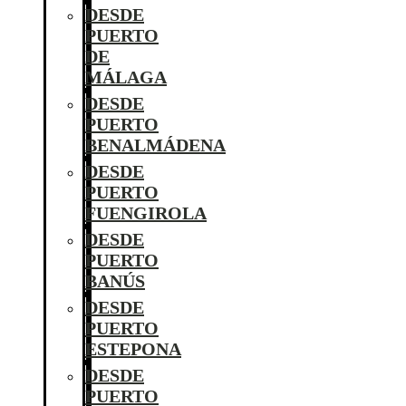
DESDE
PUERTO
DE
MÁLAGA
DESDE
PUERTO
BENALMÁDENA
DESDE
PUERTO
FUENGIROLA
DESDE
PUERTO
BANÚS
DESDE
PUERTO
ESTEPONA
DESDE
PUERTO