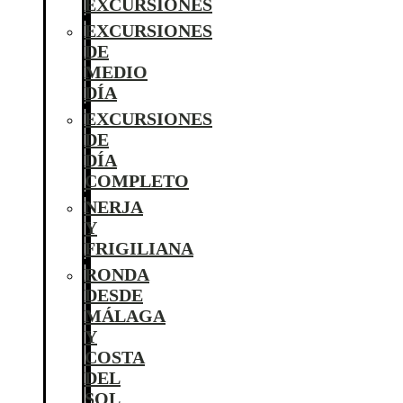
EXCURSIONES
EXCURSIONES
DE
MEDIO
DÍA
EXCURSIONES
DE
DÍA
COMPLETO
NERJA
Y
FRIGILIANA
RONDA
DESDE
MÁLAGA
Y
COSTA
DEL
SOL