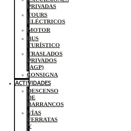
PRIVADAS
TOURS
ELÉCTRICOS
MOTOR
BUS
TURÍSTICO
TRASLADOS
PRIVADOS
(AGP)
CONSIGNA
ACTIVIDADES
DESCENSO
DE
BARRANCOS
VÍAS
FERRATAS
Y