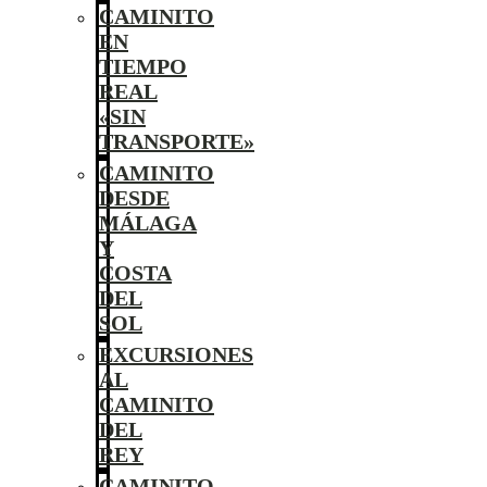
CAMINITO
EN
TIEMPO
REAL
«SIN
TRANSPORTE»
CAMINITO
DESDE
MÁLAGA
Y
COSTA
DEL
SOL
EXCURSIONES
AL
CAMINITO
DEL
REY
CAMINITO