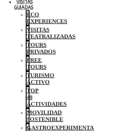
VISITAS
GUIADAS
ECO
EXPERIENCES
VISITAS
TEATRALIZADAS
TOURS
PRIVADOS
FREE
TOURS
TURISMO
ACTIVO
TOP
40
ACTIVIDADES
MOVILIDAD
SOSTENIBLE
GASTROEXPERIMENTA