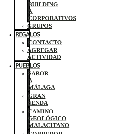
BUILDING
&
CORPORATIVOS
GRUPOS
REGALOS
CONTACTO
AGREGAR
ACTIVIDAD
PUEBLOS
SABOR
A
MÁLAGA
GRAN
SENDA
CAMINO
GEOLÓGICO
MALACITANO
CORREDOR