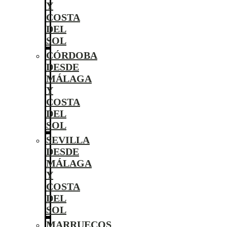
Y
COSTA
DEL
SOL
CÓRDOBA
DESDE
MÁLAGA
Y
COSTA
DEL
SOL
SEVILLA
DESDE
MÁLAGA
Y
COSTA
DEL
SOL
MARRUECOS