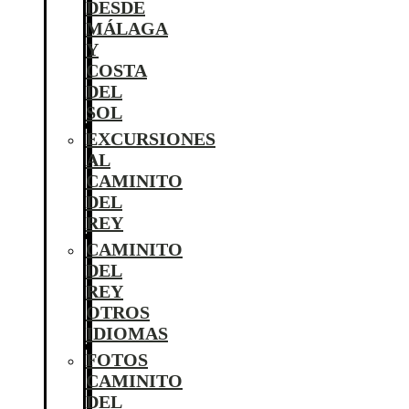
DESDE
MÁLAGA
Y
COSTA
DEL
SOL
EXCURSIONES
AL
CAMINITO
DEL
REY
CAMINITO
DEL
REY
OTROS
IDIOMAS
FOTOS
CAMINITO
DEL