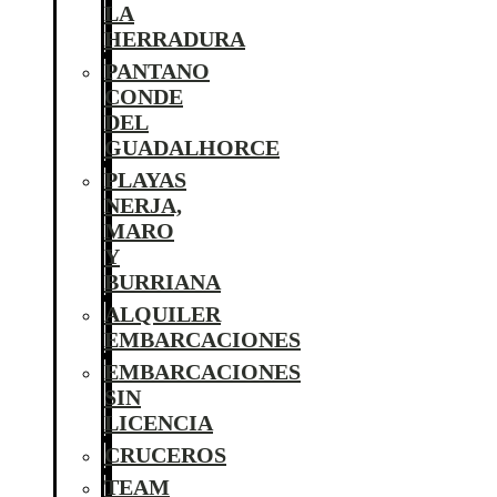
LA
HERRADURA
PANTANO
CONDE
DEL
GUADALHORCE
PLAYAS
NERJA,
MARO
Y
BURRIANA
ALQUILER
EMBARCACIONES
EMBARCACIONES
SIN
LICENCIA
CRUCEROS
TEAM