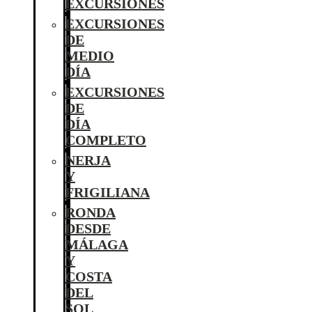
EXCURSIONES
EXCURSIONES
DE
MEDIO
DÍA
EXCURSIONES
DE
DÍA
COMPLETO
NERJA
Y
FRIGILIANA
RONDA
DESDE
MÁLAGA
Y
COSTA
DEL
SOL