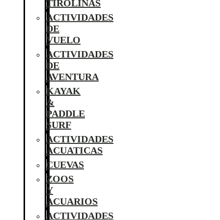
TIROLINAS
ACTIVIDADES
DE
VUELO
ACTIVIDADES
DE
AVENTURA
KAYAK
&
PADDLE
SURF
ACTIVIDADES
ACUATICAS
CUEVAS
ZOOS
Y
ACUARIOS
ACTIVIDADES