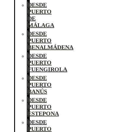
DESDE
PUERTO
DE
MÁLAGA
DESDE
PUERTO
BENALMÁDENA
DESDE
PUERTO
FUENGIROLA
DESDE
PUERTO
BANÚS
DESDE
PUERTO
ESTEPONA
DESDE
PUERTO