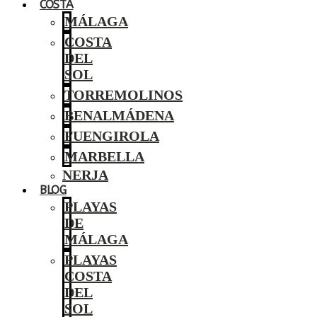
COSTA
MÁLAGA
COSTA
DEL
SOL
TORREMOLINOS
BENALMÁDENA
FUENGIROLA
MARBELLA
NERJA
BLOG
PLAYAS
DE
MÁLAGA
PLAYAS
COSTA
DEL
SOL