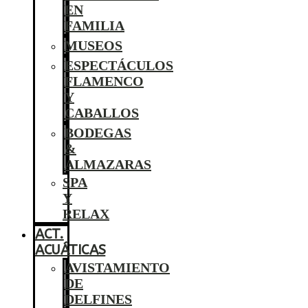
EN
FAMILIA
MUSEOS
ESPECTÁCULOS
FLAMENCO
Y
CABALLOS
BODEGAS
&
ALMAZARAS
SPA
Y
RELAX
ACT.
ACUÁTICAS
AVISTAMIENTO
DE
DELFINES