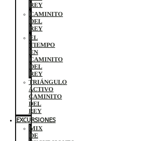
REY
CAMINITO
DEL
REY
EL
TIEMPO
EN
CAMINITO
DEL
REY
TRIÁNGULO
ACTIVO
CAMINITO
DEL
REY
EXCURSIONES
MIX
DE