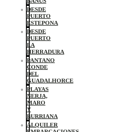
BANÚS
DESDE
PUERTO
ESTEPONA
DESDE
PUERTO
LA
HERRADURA
PANTANO
CONDE
DEL
GUADALHORCE
PLAYAS
NERJA,
MARO
Y
BURRIANA
ALQUILER
EMBARCACIONES