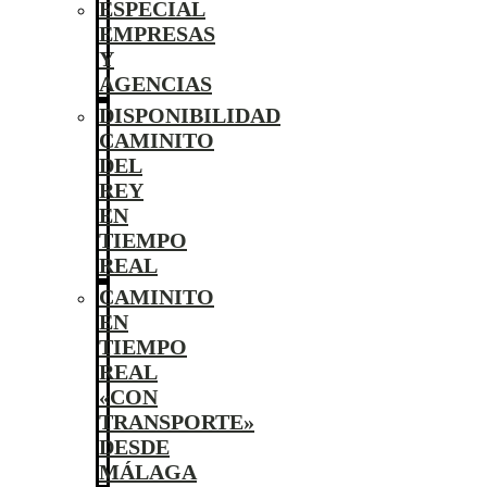
ESPECIAL
EMPRESAS
Y
AGENCIAS
DISPONIBILIDAD
CAMINITO
DEL
REY
EN
TIEMPO
REAL
CAMINITO
EN
TIEMPO
REAL
«CON
TRANSPORTE»
DESDE
MÁLAGA