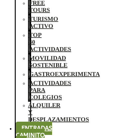
FREE
TOURS
TURISMO
ACTIVO
TOP
40
ACTIVIDADES
MOVILIDAD
SOSTENIBLE
GASTROEXPERIMENTA
ACTIVIDADES
PARA
COLEGIOS
ALQUILER
Y
DESPLAZAMIENTOS
ENTRADAS
CAMINITO