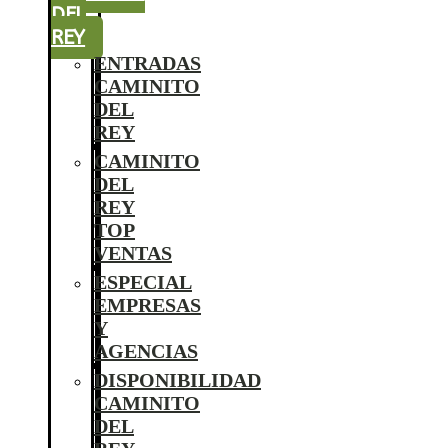
DEL
REY
ENTRADAS
CAMINITO
DEL
REY
CAMINITO
DEL
REY
TOP
VENTAS
ESPECIAL
EMPRESAS
Y
AGENCIAS
DISPONIBILIDAD
CAMINITO
DEL