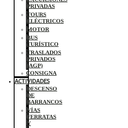
PRIVADAS
TOURS
ELÉCTRICOS
MOTOR
BUS
TURÍSTICO
TRASLADOS
PRIVADOS
(AGP)
CONSIGNA
ACTIVIDADES
DESCENSO
DE
BARRANCOS
VÍAS
FERRATAS
Y