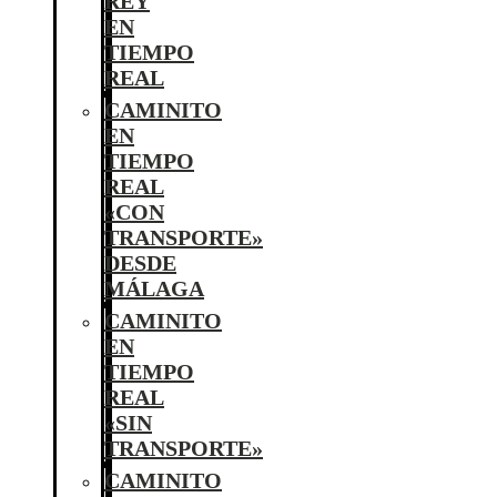
REY
EN
TIEMPO
REAL
CAMINITO
EN
TIEMPO
REAL
«CON
TRANSPORTE»
DESDE
MÁLAGA
CAMINITO
EN
TIEMPO
REAL
«SIN
TRANSPORTE»
CAMINITO