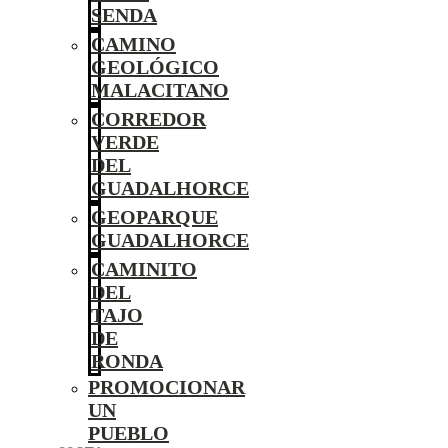
SENDA
CAMINO
GEOLÓGICO
MALACITANO
CORREDOR
VERDE
DEL
GUADALHORCE
GEOPARQUE
GUADALHORCE
CAMINITO
DEL
TAJO
DE
RONDA
PROMOCIONAR
UN
PUEBLO