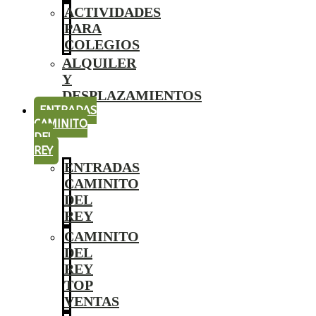
ACTIVIDADES
PARA
COLEGIOS
ALQUILER
Y
DESPLAZAMIENTOS
ENTRADAS
CAMINITO
DEL
REY
ENTRADAS
CAMINITO
DEL
REY
CAMINITO
DEL
REY
TOP
VENTAS