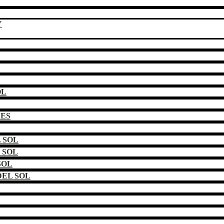
Y
OL
DES
 SOL
 SOL
SOL
EL SOL