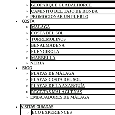
GEOPARQUE GUADALHORCE
CAMINITO DEL TAJO DE RONDA
PROMOCIONAR UN PUEBLO
COSTA
MÁLAGA
COSTA DEL SOL
TORREMOLINOS
BENALMÁDENA
FUENGIROLA
MARBELLA
NERJA
BLOG
PLAYAS DE MÁLAGA
PLAYAS COSTA DEL SOL
PLAYAS DE LA AXARQUÍA
RECETAS MALAGUEÑAS
EMBAJADORES DE MÁLAGA
VISITAS GUIADAS
ECO EXPERIENCES