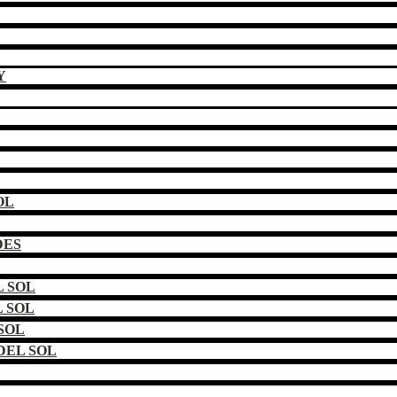
Y
OL
DES
 SOL
 SOL
SOL
DEL SOL