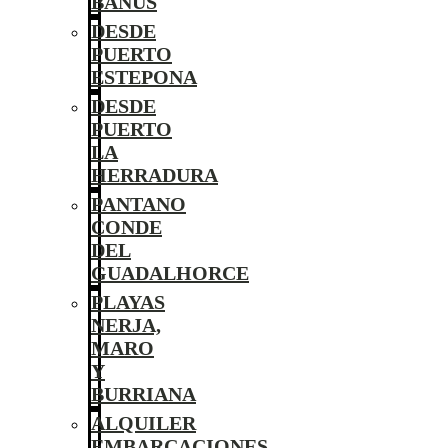
BANÚS
DESDE
PUERTO
ESTEPONA
DESDE
PUERTO
LA
HERRADURA
PANTANO
CONDE
DEL
GUADALHORCE
PLAYAS
NERJA,
MARO
Y
BURRIANA
ALQUILER
EMBARCACIONES