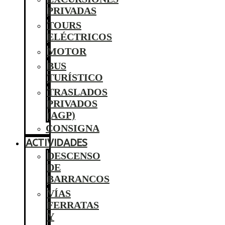
PRIVADAS
TOURS
ELÉCTRICOS
MOTOR
BUS
TURÍSTICO
TRASLADOS
PRIVADOS
(AGP)
CONSIGNA
ACTIVIDADES
DESCENSO
DE
BARRANCOS
VÍAS
FERRATAS
Y