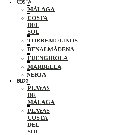
COSTA
MÁLAGA
COSTA
DEL
SOL
TORREMOLINOS
BENALMÁDENA
FUENGIROLA
MARBELLA
NERJA
BLOG
PLAYAS
DE
MÁLAGA
PLAYAS
COSTA
DEL
SOL