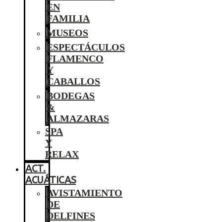
EN
FAMILIA
MUSEOS
ESPECTÁCULOS
FLAMENCO
Y
CABALLOS
BODEGAS
&
ALMAZARAS
SPA
Y
RELAX
ACT.
ACUÁTICAS
AVISTAMIENTO
DE
DELFINES