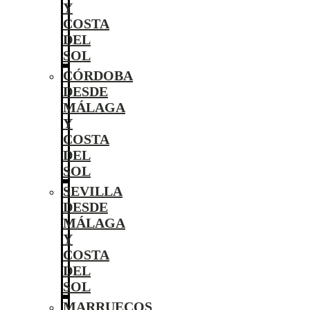
Y
COSTA
DEL
SOL
CÓRDOBA
DESDE
MÁLAGA
Y
COSTA
DEL
SOL
SEVILLA
DESDE
MÁLAGA
Y
COSTA
DEL
SOL
MARRUECOS