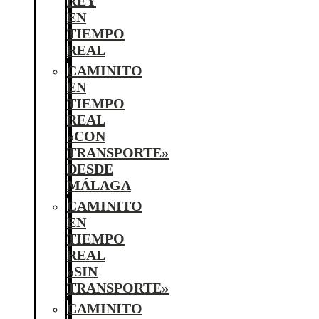
REY
EN
TIEMPO
REAL
CAMINITO
EN
TIEMPO
REAL
«CON
TRANSPORTE»
DESDE
MÁLAGA
CAMINITO
EN
TIEMPO
REAL
«SIN
TRANSPORTE»
CAMINITO