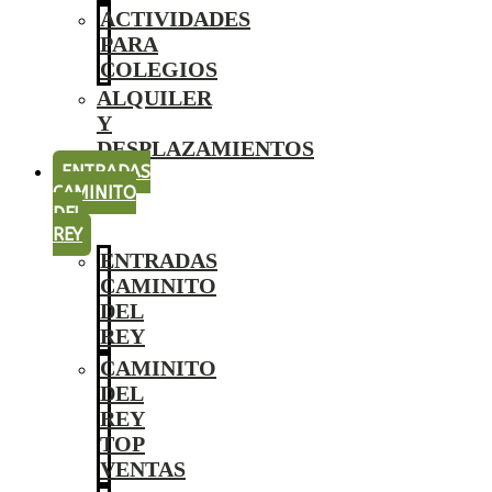
ACTIVIDADES
PARA
COLEGIOS
ALQUILER
Y
DESPLAZAMIENTOS
ENTRADAS
CAMINITO
DEL
REY
ENTRADAS
CAMINITO
DEL
REY
CAMINITO
DEL
REY
TOP
VENTAS