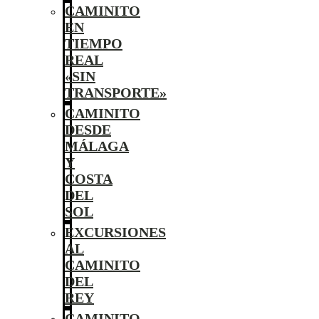
CAMINITO
EN
TIEMPO
REAL
«SIN
TRANSPORTE»
CAMINITO
DESDE
MÁLAGA
Y
COSTA
DEL
SOL
EXCURSIONES
AL
CAMINITO
DEL
REY
CAMINITO