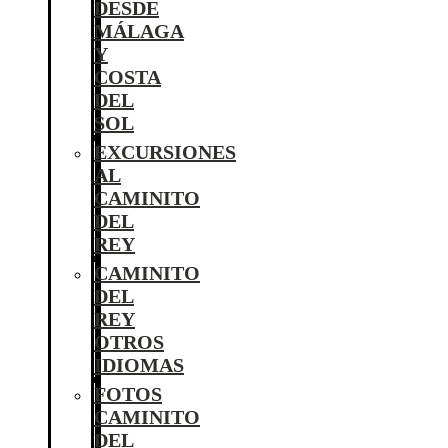
DESDE
MÁLAGA
Y
COSTA
DEL
SOL
EXCURSIONES
AL
CAMINITO
DEL
REY
CAMINITO
DEL
REY
OTROS
IDIOMAS
FOTOS
CAMINITO
DEL