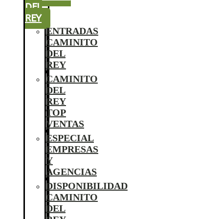
DEL
REY
ENTRADAS
CAMINITO
DEL
REY
CAMINITO
DEL
REY
TOP
VENTAS
ESPECIAL
EMPRESAS
Y
AGENCIAS
DISPONIBILIDAD
CAMINITO
DEL