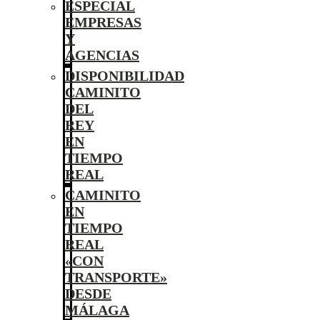
ESPECIAL
EMPRESAS
Y
AGENCIAS
DISPONIBILIDAD
CAMINITO
DEL
REY
EN
TIEMPO
REAL
CAMINITO
EN
TIEMPO
REAL
«CON
TRANSPORTE»
DESDE
MÁLAGA