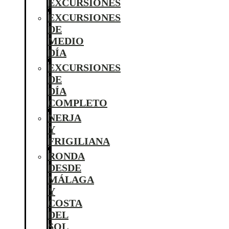
EXCURSIONES
EXCURSIONES
DE
MEDIO
DÍA
EXCURSIONES
DE
DÍA
COMPLETO
NERJA
Y
FRIGILIANA
RONDA
DESDE
MÁLAGA
Y
COSTA
DEL
SOL