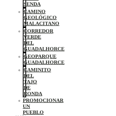
SENDA
CAMINO
GEOLÓGICO
MALACITANO
CORREDOR
VERDE
DEL
GUADALHORCE
GEOPARQUE
GUADALHORCE
CAMINITO
DEL
TAJO
DE
RONDA
PROMOCIONAR
UN
PUEBLO