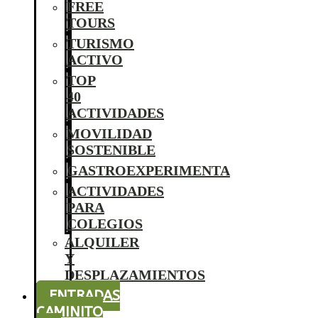
FREE
TOURS
TURISMO
ACTIVO
TOP
40
ACTIVIDADES
MOVILIDAD
SOSTENIBLE
GASTROEXPERIMENTA
ACTIVIDADES
PARA
COLEGIOS
ALQUILER
Y
DESPLAZAMIENTOS
ENTRADAS
CAMINITO