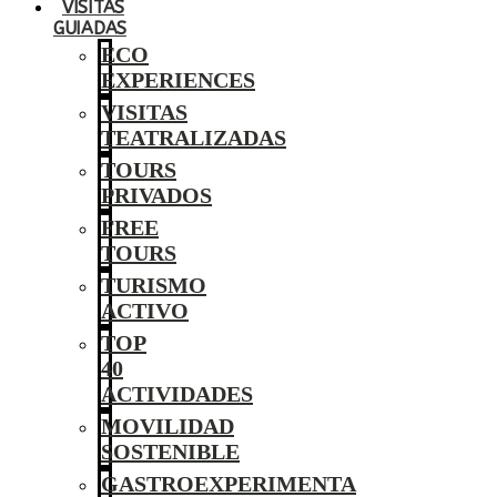
VISITAS
GUIADAS
ECO
EXPERIENCES
VISITAS
TEATRALIZADAS
TOURS
PRIVADOS
FREE
TOURS
TURISMO
ACTIVO
TOP
40
ACTIVIDADES
MOVILIDAD
SOSTENIBLE
GASTROEXPERIMENTA