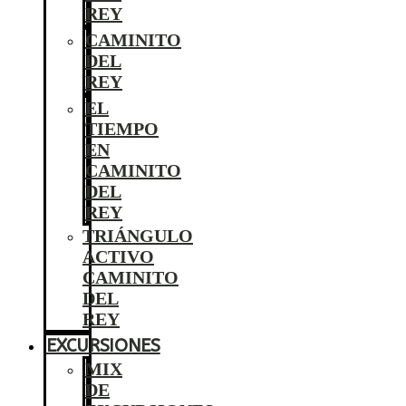
REY
CAMINITO
DEL
REY
EL
TIEMPO
EN
CAMINITO
DEL
REY
TRIÁNGULO
ACTIVO
CAMINITO
DEL
REY
EXCURSIONES
MIX
DE