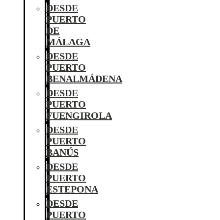
DESDE
PUERTO
DE
MÁLAGA
DESDE
PUERTO
BENALMÁDENA
DESDE
PUERTO
FUENGIROLA
DESDE
PUERTO
BANÚS
DESDE
PUERTO
ESTEPONA
DESDE
PUERTO