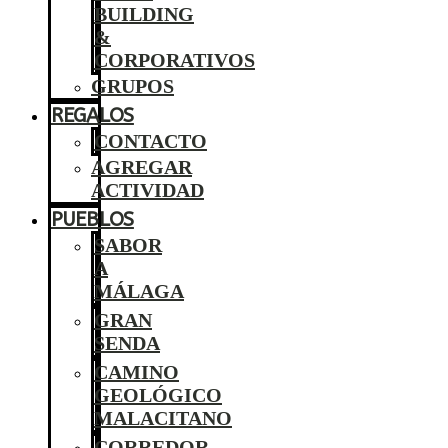
BUILDING
&
CORPORATIVOS
GRUPOS
REGALOS
CONTACTO
AGREGAR
ACTIVIDAD
PUEBLOS
SABOR
A
MÁLAGA
GRAN
SENDA
CAMINO
GEOLÓGICO
MALACITANO
CORREDOR