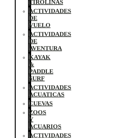
TIROLINAS
ACTIVIDADES
DE
VUELO
ACTIVIDADES
DE
AVENTURA
KAYAK
&
PADDLE
SURF
ACTIVIDADES
ACUATICAS
CUEVAS
ZOOS
Y
ACUARIOS
ACTIVIDADES