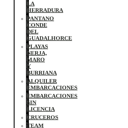
LA
HERRADURA
PANTANO
CONDE
DEL
GUADALHORCE
PLAYAS
NERJA,
MARO
Y
BURRIANA
ALQUILER
EMBARCACIONES
EMBARCACIONES
SIN
LICENCIA
CRUCEROS
TEAM