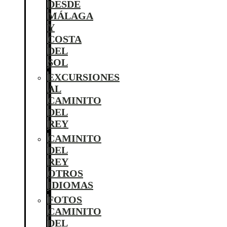
DESDE
MÁLAGA
Y
COSTA
DEL
SOL
EXCURSIONES
AL
CAMINITO
DEL
REY
CAMINITO
DEL
REY
OTROS
IDIOMAS
FOTOS
CAMINITO
DEL