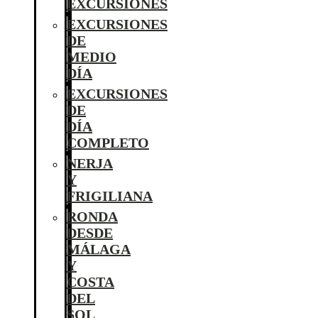
EXCURSIONES
EXCURSIONES
DE
MEDIO
DÍA
EXCURSIONES
DE
DÍA
COMPLETO
NERJA
Y
FRIGILIANA
RONDA
DESDE
MÁLAGA
Y
COSTA
DEL
SOL