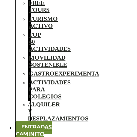
FREE
TOURS
TURISMO
ACTIVO
TOP
40
ACTIVIDADES
MOVILIDAD
SOSTENIBLE
GASTROEXPERIMENTA
ACTIVIDADES
PARA
COLEGIOS
ALQUILER
Y
DESPLAZAMIENTOS
ENTRADAS
CAMINITO