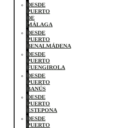
DESDE
PUERTO
DE
MÁLAGA
DESDE
PUERTO
BENALMÁDENA
DESDE
PUERTO
FUENGIROLA
DESDE
PUERTO
BANÚS
DESDE
PUERTO
ESTEPONA
DESDE
PUERTO