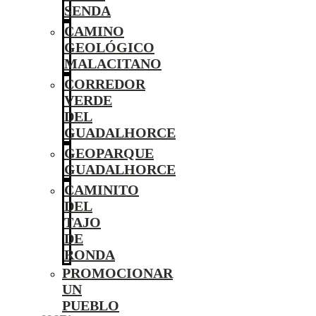
SENDA
CAMINO
GEOLÓGICO
MALACITANO
CORREDOR
VERDE
DEL
GUADALHORCE
GEOPARQUE
GUADALHORCE
CAMINITO
DEL
TAJO
DE
RONDA
PROMOCIONAR
UN
PUEBLO