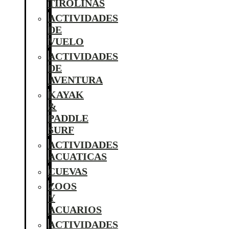
TIROLINAS
ACTIVIDADES
DE
VUELO
ACTIVIDADES
DE
AVENTURA
KAYAK
&
PADDLE
SURF
ACTIVIDADES
ACUATICAS
CUEVAS
ZOOS
Y
ACUARIOS
ACTIVIDADES