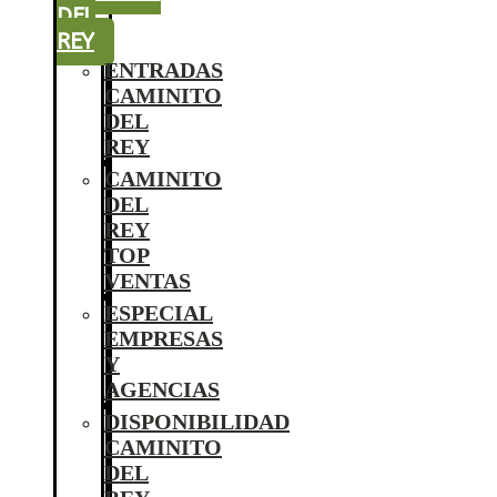
DEL
REY
ENTRADAS
CAMINITO
DEL
REY
CAMINITO
DEL
REY
TOP
VENTAS
ESPECIAL
EMPRESAS
Y
AGENCIAS
DISPONIBILIDAD
CAMINITO
DEL