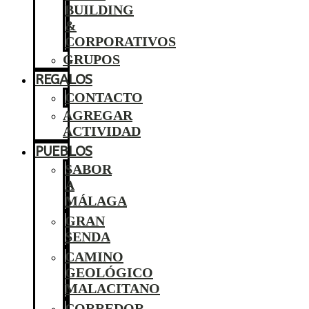
BUILDING
&
CORPORATIVOS
GRUPOS
REGALOS
CONTACTO
AGREGAR
ACTIVIDAD
PUEBLOS
SABOR
A
MÁLAGA
GRAN
SENDA
CAMINO
GEOLÓGICO
MALACITANO
CORREDOR