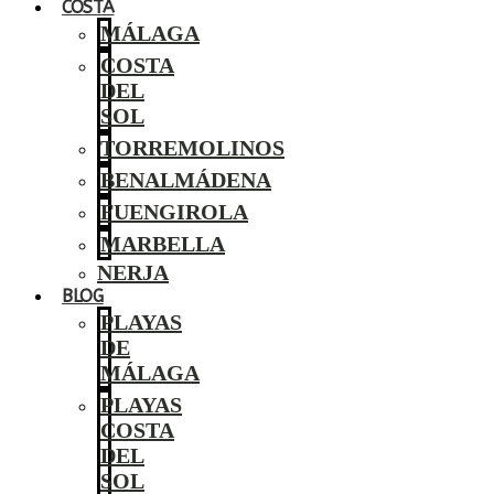
COSTA
MÁLAGA
COSTA
DEL
SOL
TORREMOLINOS
BENALMÁDENA
FUENGIROLA
MARBELLA
NERJA
BLOG
PLAYAS
DE
MÁLAGA
PLAYAS
COSTA
DEL
SOL