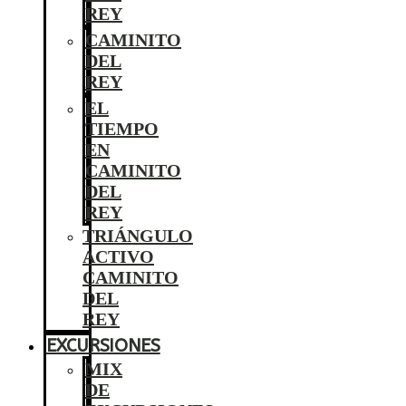
REY
CAMINITO
DEL
REY
EL
TIEMPO
EN
CAMINITO
DEL
REY
TRIÁNGULO
ACTIVO
CAMINITO
DEL
REY
EXCURSIONES
MIX
DE