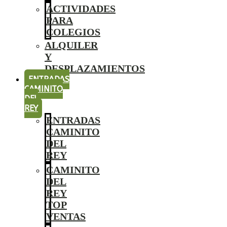
ACTIVIDADES
PARA
COLEGIOS
ALQUILER
Y
DESPLAZAMIENTOS
ENTRADAS
CAMINITO
DEL
REY
ENTRADAS
CAMINITO
DEL
REY
CAMINITO
DEL
REY
TOP
VENTAS