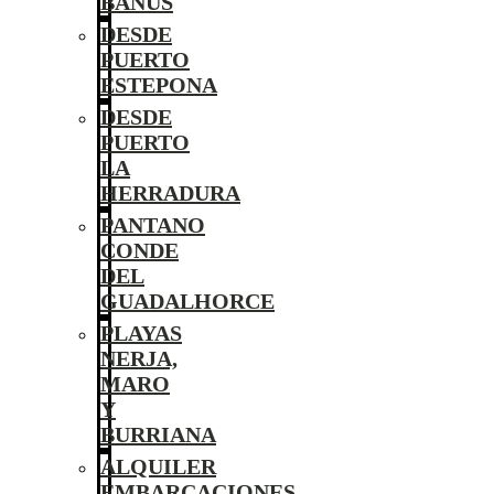
BANÚS
DESDE
PUERTO
ESTEPONA
DESDE
PUERTO
LA
HERRADURA
PANTANO
CONDE
DEL
GUADALHORCE
PLAYAS
NERJA,
MARO
Y
BURRIANA
ALQUILER
EMBARCACIONES