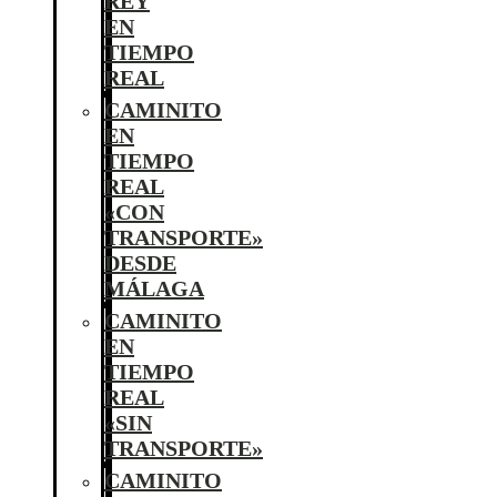
REY
EN
TIEMPO
REAL
CAMINITO
EN
TIEMPO
REAL
«CON
TRANSPORTE»
DESDE
MÁLAGA
CAMINITO
EN
TIEMPO
REAL
«SIN
TRANSPORTE»
CAMINITO