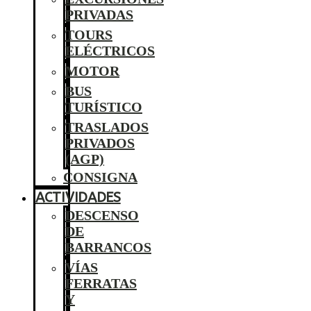
PRIVADAS
TOURS
ELÉCTRICOS
MOTOR
BUS
TURÍSTICO
TRASLADOS
PRIVADOS
(AGP)
CONSIGNA
ACTIVIDADES
DESCENSO
DE
BARRANCOS
VÍAS
FERRATAS
Y