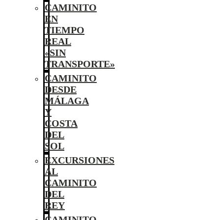
CAMINITO
EN
TIEMPO
REAL
«SIN
TRANSPORTE»
CAMINITO
DESDE
MÁLAGA
Y
COSTA
DEL
SOL
EXCURSIONES
AL
CAMINITO
DEL
REY
CAMINITO