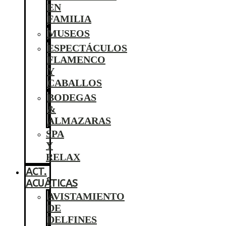
EN
FAMILIA
MUSEOS
ESPECTÁCULOS
FLAMENCO
Y
CABALLOS
BODEGAS
&
ALMAZARAS
SPA
Y
RELAX
ACT.
ACUÁTICAS
AVISTAMIENTO
DE
DELFINES