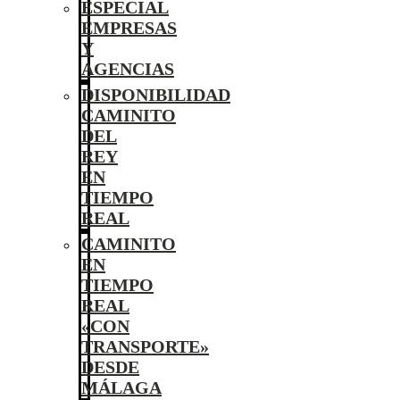
ESPECIAL
EMPRESAS
Y
AGENCIAS
DISPONIBILIDAD
CAMINITO
DEL
REY
EN
TIEMPO
REAL
CAMINITO
EN
TIEMPO
REAL
«CON
TRANSPORTE»
DESDE
MÁLAGA