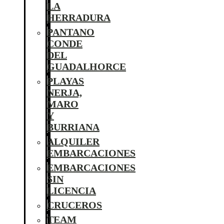
LA
HERRADURA
PANTANO
CONDE
DEL
GUADALHORCE
PLAYAS
NERJA,
MARO
Y
BURRIANA
ALQUILER
EMBARCACIONES
EMBARCACIONES
SIN
LICENCIA
CRUCEROS
TEAM