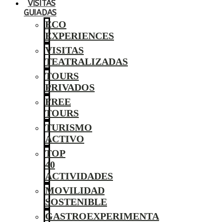
VISITAS
GUIADAS
ECO
EXPERIENCES
VISITAS
TEATRALIZADAS
TOURS
PRIVADOS
FREE
TOURS
TURISMO
ACTIVO
TOP
40
ACTIVIDADES
MOVILIDAD
SOSTENIBLE
GASTROEXPERIMENTA