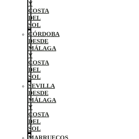
Y
COSTA
DEL
SOL
CÓRDOBA
DESDE
MÁLAGA
Y
COSTA
DEL
SOL
SEVILLA
DESDE
MÁLAGA
Y
COSTA
DEL
SOL
MARRUECOS