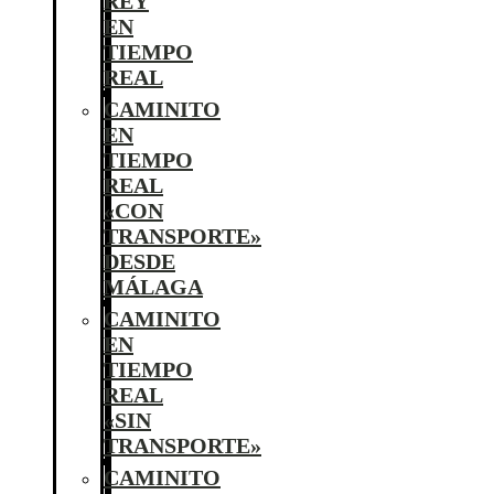
REY
EN
TIEMPO
REAL
CAMINITO
EN
TIEMPO
REAL
«CON
TRANSPORTE»
DESDE
MÁLAGA
CAMINITO
EN
TIEMPO
REAL
«SIN
TRANSPORTE»
CAMINITO