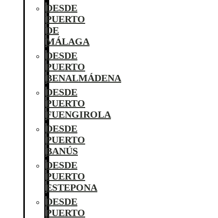
DESDE
PUERTO
DE
MÁLAGA
DESDE
PUERTO
BENALMÁDENA
DESDE
PUERTO
FUENGIROLA
DESDE
PUERTO
BANÚS
DESDE
PUERTO
ESTEPONA
DESDE
PUERTO