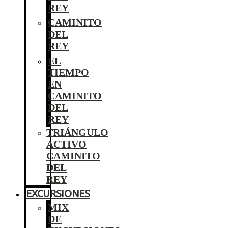
REY
CAMINITO
DEL
REY
EL
TIEMPO
EN
CAMINITO
DEL
REY
TRIÁNGULO
ACTIVO
CAMINITO
DEL
REY
EXCURSIONES
MIX
DE