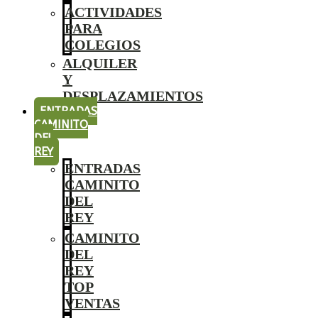
ACTIVIDADES
PARA
COLEGIOS
ALQUILER
Y
DESPLAZAMIENTOS
ENTRADAS
CAMINITO
DEL
REY
ENTRADAS
CAMINITO
DEL
REY
CAMINITO
DEL
REY
TOP
VENTAS