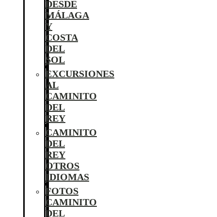
DESDE
MÁLAGA
Y
COSTA
DEL
SOL
EXCURSIONES
AL
CAMINITO
DEL
REY
CAMINITO
DEL
REY
OTROS
IDIOMAS
FOTOS
CAMINITO
DEL