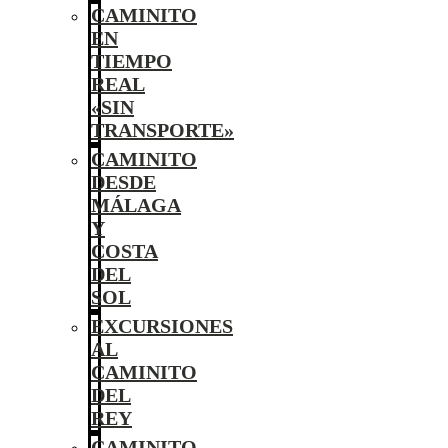
CAMINITO
EN
TIEMPO
REAL
«SIN
TRANSPORTE»
CAMINITO
DESDE
MÁLAGA
Y
COSTA
DEL
SOL
EXCURSIONES
AL
CAMINITO
DEL
REY
CAMINITO