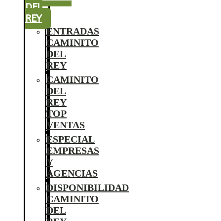
DEL
REY
ENTRADAS
CAMINITO
DEL
REY
CAMINITO
DEL
REY
TOP
VENTAS
ESPECIAL
EMPRESAS
Y
AGENCIAS
DISPONIBILIDAD
CAMINITO
DEL