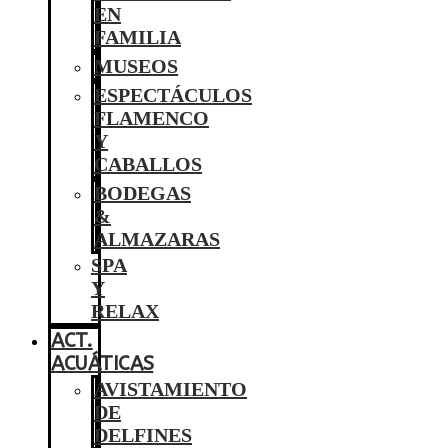
EN
FAMILIA
MUSEOS
ESPECTÁCULOS
FLAMENCO
Y
CABALLOS
BODEGAS
&
ALMAZARAS
SPA
Y
RELAX
ACT.
ACUÁTICAS
AVISTAMIENTO
DE
DELFINES