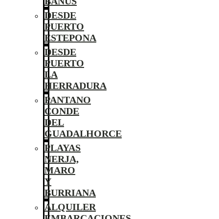
BANÚS
DESDE
PUERTO
ESTEPONA
DESDE
PUERTO
LA
HERRADURA
PANTANO
CONDE
DEL
GUADALHORCE
PLAYAS
NERJA,
MARO
Y
BURRIANA
ALQUILER
EMBARCACIONES