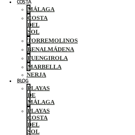
COSTA
MÁLAGA
COSTA
DEL
SOL
TORREMOLINOS
BENALMÁDENA
FUENGIROLA
MARBELLA
NERJA
BLOG
PLAYAS
DE
MÁLAGA
PLAYAS
COSTA
DEL
SOL