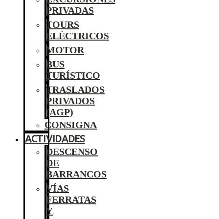
PRIVADAS
TOURS
ELÉCTRICOS
MOTOR
BUS
TURÍSTICO
TRASLADOS
PRIVADOS
(AGP)
CONSIGNA
ACTIVIDADES
DESCENSO
DE
BARRANCOS
VÍAS
FERRATAS
Y