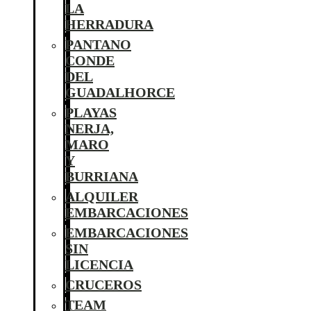
LA
HERRADURA
PANTANO
CONDE
DEL
GUADALHORCE
PLAYAS
NERJA,
MARO
Y
BURRIANA
ALQUILER
EMBARCACIONES
EMBARCACIONES
SIN
LICENCIA
CRUCEROS
TEAM