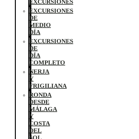
EXCURSIONES
EXCURSIONES
DE
MEDIO
DÍA
EXCURSIONES
DE
DÍA
COMPLETO
NERJA
Y
FRIGILIANA
RONDA
DESDE
MÁLAGA
Y
COSTA
DEL
SOL