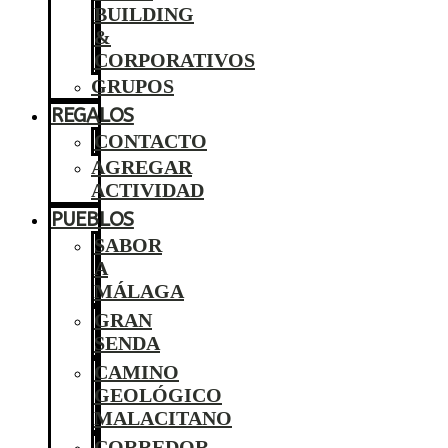
BUILDING
&
CORPORATIVOS
GRUPOS
REGALOS
CONTACTO
AGREGAR
ACTIVIDAD
PUEBLOS
SABOR
A
MÁLAGA
GRAN
SENDA
CAMINO
GEOLÓGICO
MALACITANO
CORREDOR