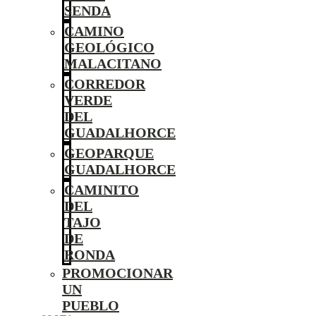
SENDA
CAMINO
GEOLÓGICO
MALACITANO
CORREDOR
VERDE
DEL
GUADALHORCE
GEOPARQUE
GUADALHORCE
CAMINITO
DEL
TAJO
DE
RONDA
PROMOCIONAR
UN
PUEBLO