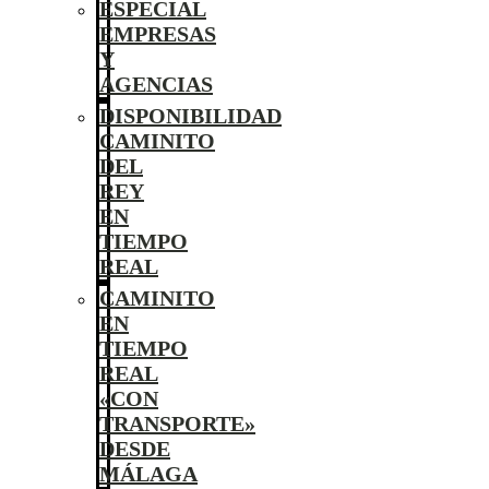
ESPECIAL
EMPRESAS
Y
AGENCIAS
DISPONIBILIDAD
CAMINITO
DEL
REY
EN
TIEMPO
REAL
CAMINITO
EN
TIEMPO
REAL
«CON
TRANSPORTE»
DESDE
MÁLAGA