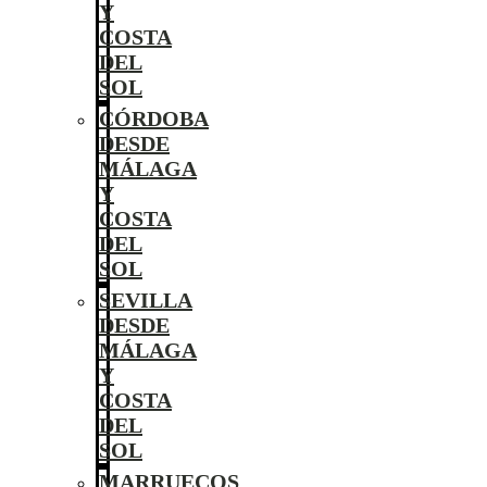
Y
COSTA
DEL
SOL
CÓRDOBA
DESDE
MÁLAGA
Y
COSTA
DEL
SOL
SEVILLA
DESDE
MÁLAGA
Y
COSTA
DEL
SOL
MARRUECOS