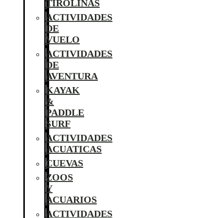
TIROLINAS
ACTIVIDADES
DE
VUELO
ACTIVIDADES
DE
AVENTURA
KAYAK
&
PADDLE
SURF
ACTIVIDADES
ACUATICAS
CUEVAS
ZOOS
Y
ACUARIOS
ACTIVIDADES