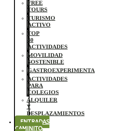
FREE
TOURS
TURISMO
ACTIVO
TOP
40
ACTIVIDADES
MOVILIDAD
SOSTENIBLE
GASTROEXPERIMENTA
ACTIVIDADES
PARA
COLEGIOS
ALQUILER
Y
DESPLAZAMIENTOS
ENTRADAS
CAMINITO