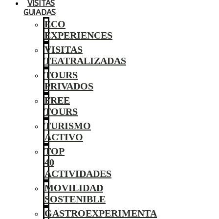
VISITAS
GUIADAS
ECO
EXPERIENCES
VISITAS
TEATRALIZADAS
TOURS
PRIVADOS
FREE
TOURS
TURISMO
ACTIVO
TOP
40
ACTIVIDADES
MOVILIDAD
SOSTENIBLE
GASTROEXPERIMENTA