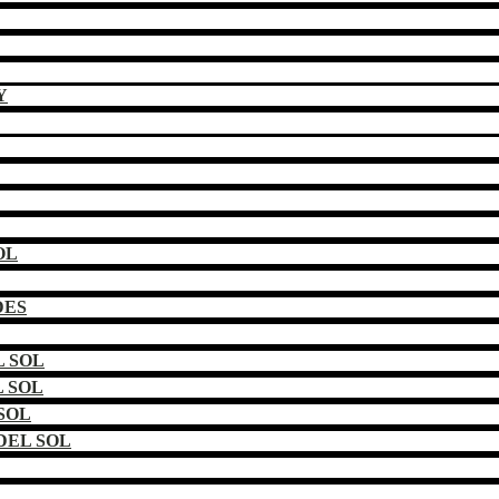
Y
OL
DES
 SOL
 SOL
SOL
DEL SOL