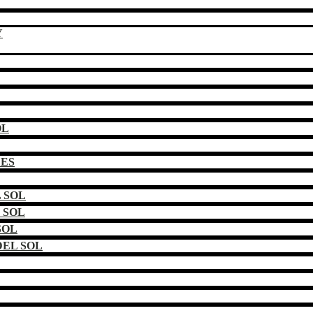
Y
OL
DES
 SOL
 SOL
SOL
EL SOL