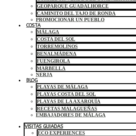
GEOPARQUE GUADALHORCE
CAMINITO DEL TAJO DE RONDA
PROMOCIONAR UN PUEBLO
COSTA
MÁLAGA
COSTA DEL SOL
TORREMOLINOS
BENALMÁDENA
FUENGIROLA
MARBELLA
NERJA
BLOG
PLAYAS DE MÁLAGA
PLAYAS COSTA DEL SOL
PLAYAS DE LA AXARQUÍA
RECETAS MALAGUEÑAS
EMBAJADORES DE MÁLAGA
VISITAS GUIADAS
ECO EXPERIENCES