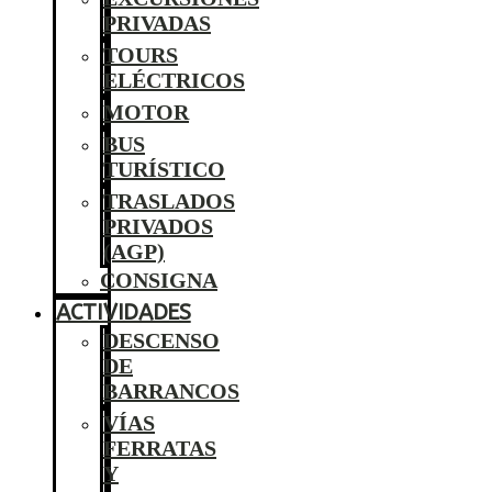
PRIVADAS
TOURS
ELÉCTRICOS
MOTOR
BUS
TURÍSTICO
TRASLADOS
PRIVADOS
(AGP)
CONSIGNA
ACTIVIDADES
DESCENSO
DE
BARRANCOS
VÍAS
FERRATAS
Y