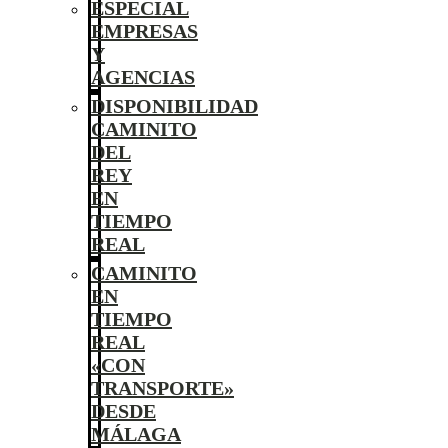
ESPECIAL
EMPRESAS
Y
AGENCIAS
DISPONIBILIDAD
CAMINITO
DEL
REY
EN
TIEMPO
REAL
CAMINITO
EN
TIEMPO
REAL
«CON
TRANSPORTE»
DESDE
MÁLAGA