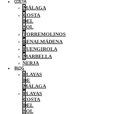
COSTA
MÁLAGA
COSTA
DEL
SOL
TORREMOLINOS
BENALMÁDENA
FUENGIROLA
MARBELLA
NERJA
BLOG
PLAYAS
DE
MÁLAGA
PLAYAS
COSTA
DEL
SOL