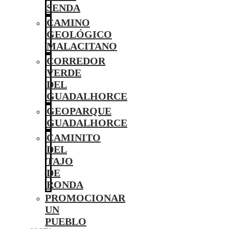
SENDA
CAMINO
GEOLÓGICO
MALACITANO
CORREDOR
VERDE
DEL
GUADALHORCE
GEOPARQUE
GUADALHORCE
CAMINITO
DEL
TAJO
DE
RONDA
PROMOCIONAR
UN
PUEBLO