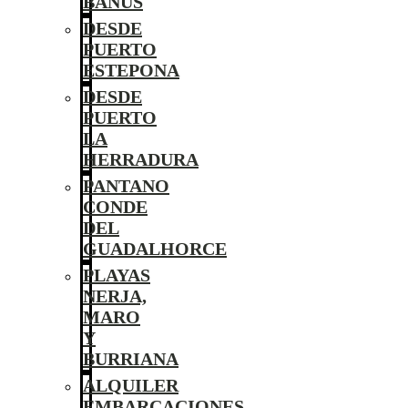
BANÚS
DESDE
PUERTO
ESTEPONA
DESDE
PUERTO
LA
HERRADURA
PANTANO
CONDE
DEL
GUADALHORCE
PLAYAS
NERJA,
MARO
Y
BURRIANA
ALQUILER
EMBARCACIONES