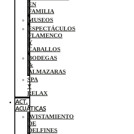
EN
FAMILIA
MUSEOS
ESPECTÁCULOS
FLAMENCO
Y
CABALLOS
BODEGAS
&
ALMAZARAS
SPA
Y
RELAX
ACT.
ACUÁTICAS
AVISTAMIENTO
DE
DELFINES