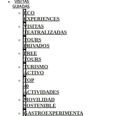
VISITAS
GUIADAS
ECO
EXPERIENCES
VISITAS
TEATRALIZADAS
TOURS
PRIVADOS
FREE
TOURS
TURISMO
ACTIVO
TOP
40
ACTIVIDADES
MOVILIDAD
SOSTENIBLE
GASTROEXPERIMENTA