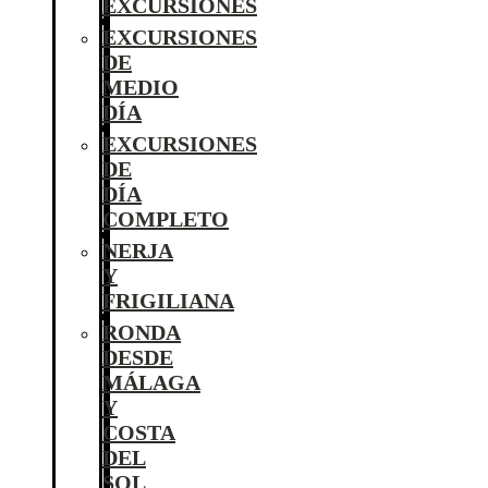
EXCURSIONES
EXCURSIONES
DE
MEDIO
DÍA
EXCURSIONES
DE
DÍA
COMPLETO
NERJA
Y
FRIGILIANA
RONDA
DESDE
MÁLAGA
Y
COSTA
DEL
SOL