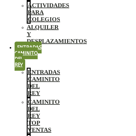
ACTIVIDADES
PARA
COLEGIOS
ALQUILER
Y
DESPLAZAMIENTOS
ENTRADAS
CAMINITO
DEL
REY
ENTRADAS
CAMINITO
DEL
REY
CAMINITO
DEL
REY
TOP
VENTAS