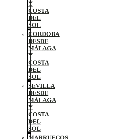
Y
COSTA
DEL
SOL
CÓRDOBA
DESDE
MÁLAGA
Y
COSTA
DEL
SOL
SEVILLA
DESDE
MÁLAGA
Y
COSTA
DEL
SOL
MARRUECOS