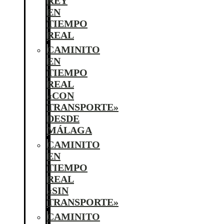
REY
EN
TIEMPO
REAL
CAMINITO
EN
TIEMPO
REAL
«CON
TRANSPORTE»
DESDE
MÁLAGA
CAMINITO
EN
TIEMPO
REAL
«SIN
TRANSPORTE»
CAMINITO