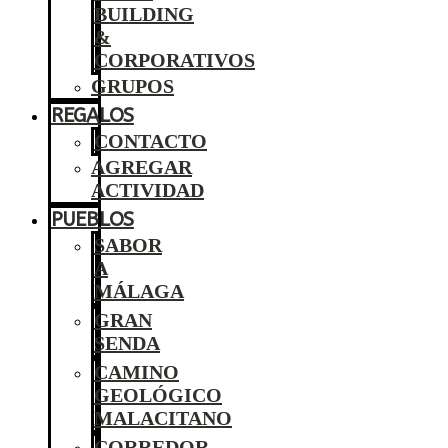
BUILDING
&
CORPORATIVOS
GRUPOS
REGALOS
CONTACTO
AGREGAR
ACTIVIDAD
PUEBLOS
SABOR
A
MÁLAGA
GRAN
SENDA
CAMINO
GEOLÓGICO
MALACITANO
CORREDOR