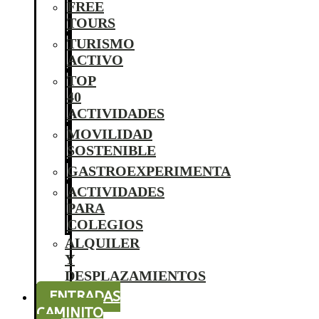
FREE
TOURS
TURISMO
ACTIVO
TOP
40
ACTIVIDADES
MOVILIDAD
SOSTENIBLE
GASTROEXPERIMENTA
ACTIVIDADES
PARA
COLEGIOS
ALQUILER
Y
DESPLAZAMIENTOS
ENTRADAS
CAMINITO