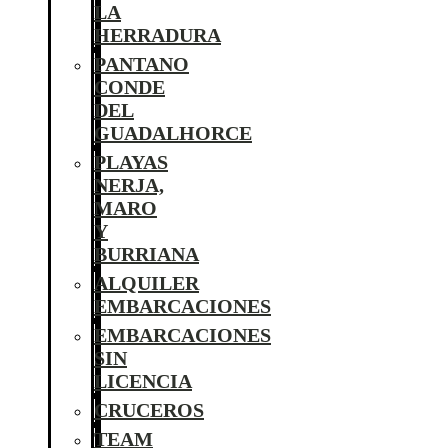
LA
HERRADURA
PANTANO
CONDE
DEL
GUADALHORCE
PLAYAS
NERJA,
MARO
Y
BURRIANA
ALQUILER
EMBARCACIONES
EMBARCACIONES
SIN
LICENCIA
CRUCEROS
TEAM