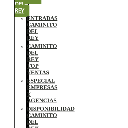
DEL
REY
ENTRADAS
CAMINITO
DEL
REY
CAMINITO
DEL
REY
TOP
VENTAS
ESPECIAL
EMPRESAS
Y
AGENCIAS
DISPONIBILIDAD
CAMINITO
DEL