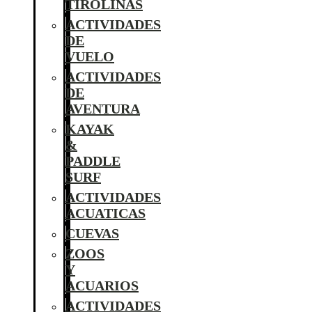
TIROLINAS
ACTIVIDADES
DE
VUELO
ACTIVIDADES
DE
AVENTURA
KAYAK
&
PADDLE
SURF
ACTIVIDADES
ACUATICAS
CUEVAS
ZOOS
Y
ACUARIOS
ACTIVIDADES