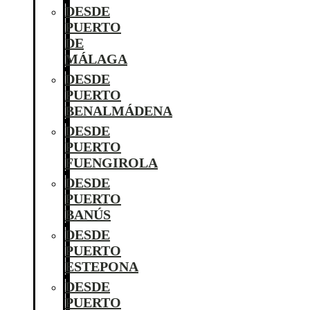
DESDE
PUERTO
DE
MÁLAGA
DESDE
PUERTO
BENALMÁDENA
DESDE
PUERTO
FUENGIROLA
DESDE
PUERTO
BANÚS
DESDE
PUERTO
ESTEPONA
DESDE
PUERTO