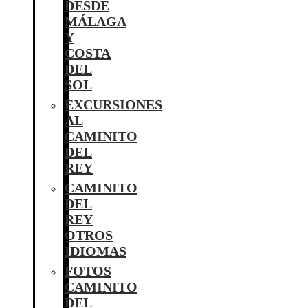
DESDE
MÁLAGA
Y
COSTA
DEL
SOL
EXCURSIONES
AL
CAMINITO
DEL
REY
CAMINITO
DEL
REY
OTROS
IDIOMAS
FOTOS
CAMINITO
DEL