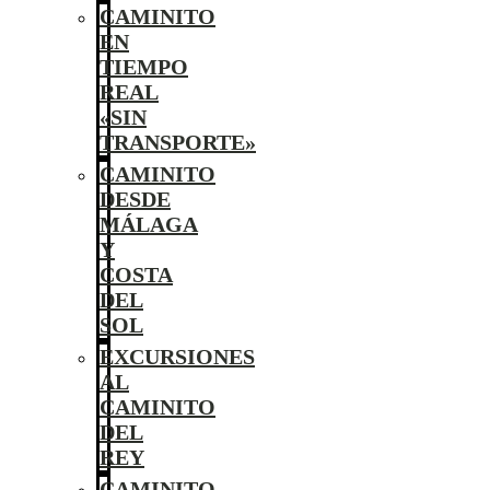
CAMINITO
EN
TIEMPO
REAL
«SIN
TRANSPORTE»
CAMINITO
DESDE
MÁLAGA
Y
COSTA
DEL
SOL
EXCURSIONES
AL
CAMINITO
DEL
REY
CAMINITO