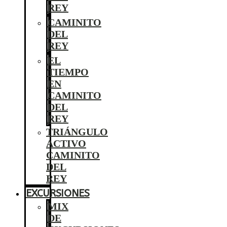
REY
CAMINITO
DEL
REY
EL
TIEMPO
EN
CAMINITO
DEL
REY
TRIÁNGULO
ACTIVO
CAMINITO
DEL
REY
EXCURSIONES
MIX
DE