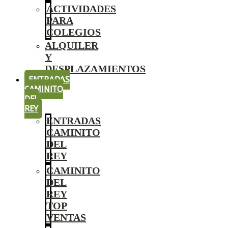
ACTIVIDADES
PARA
COLEGIOS
ALQUILER
Y
DESPLAZAMIENTOS
ENTRADAS
CAMINITO
DEL
REY
ENTRADAS
CAMINITO
DEL
REY
CAMINITO
DEL
REY
TOP
VENTAS