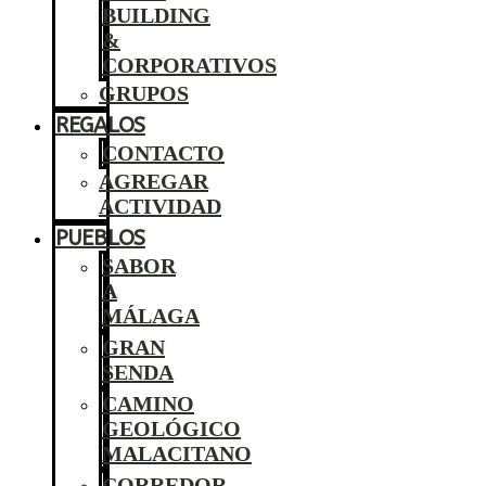
BUILDING
&
CORPORATIVOS
GRUPOS
REGALOS
CONTACTO
AGREGAR
ACTIVIDAD
PUEBLOS
SABOR
A
MÁLAGA
GRAN
SENDA
CAMINO
GEOLÓGICO
MALACITANO
CORREDOR