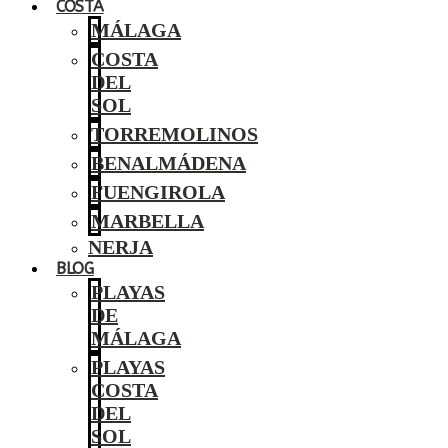
COSTA
MÁLAGA
COSTA
DEL
SOL
TORREMOLINOS
BENALMÁDENA
FUENGIROLA
MARBELLA
NERJA
BLOG
PLAYAS
DE
MÁLAGA
PLAYAS
COSTA
DEL
SOL