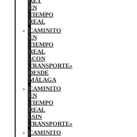
REY
EN
TIEMPO
REAL
CAMINITO
EN
TIEMPO
REAL
«CON
TRANSPORTE»
DESDE
MÁLAGA
CAMINITO
EN
TIEMPO
REAL
«SIN
TRANSPORTE»
CAMINITO