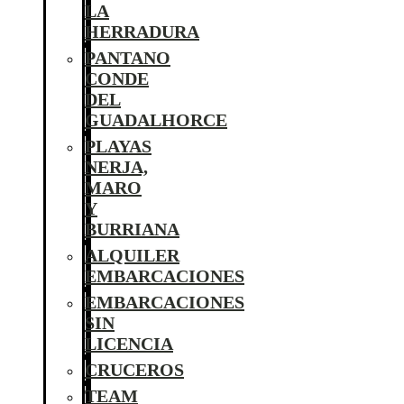
LA
HERRADURA
PANTANO
CONDE
DEL
GUADALHORCE
PLAYAS
NERJA,
MARO
Y
BURRIANA
ALQUILER
EMBARCACIONES
EMBARCACIONES
SIN
LICENCIA
CRUCEROS
TEAM