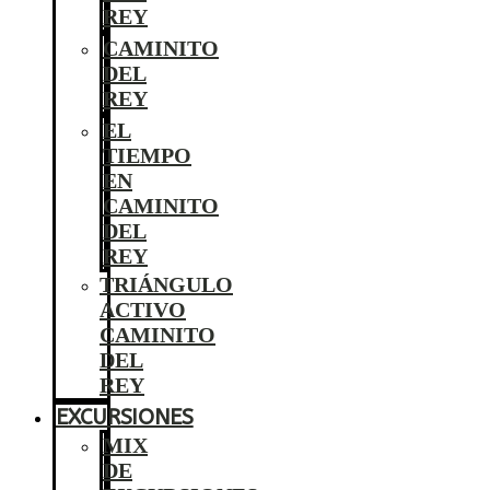
REY
CAMINITO
DEL
REY
EL
TIEMPO
EN
CAMINITO
DEL
REY
TRIÁNGULO
ACTIVO
CAMINITO
DEL
REY
EXCURSIONES
MIX
DE