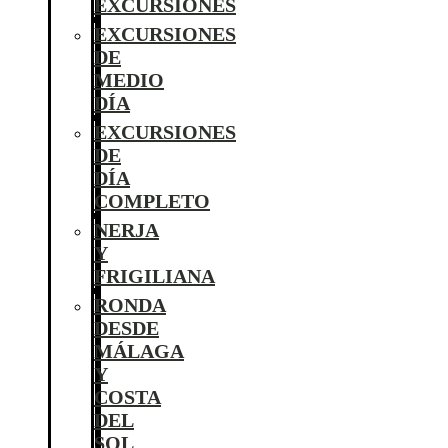
EXCURSIONES
EXCURSIONES
DE
MEDIO
DÍA
EXCURSIONES
DE
DÍA
COMPLETO
NERJA
Y
FRIGILIANA
RONDA
DESDE
MÁLAGA
Y
COSTA
DEL
SOL