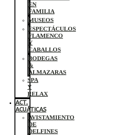
EN
FAMILIA
MUSEOS
ESPECTÁCULOS
FLAMENCO
Y
CABALLOS
BODEGAS
&
ALMAZARAS
SPA
Y
RELAX
ACT.
ACUÁTICAS
AVISTAMIENTO
DE
DELFINES