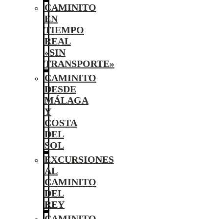
CAMINITO
EN
TIEMPO
REAL
«SIN
TRANSPORTE»
CAMINITO
DESDE
MÁLAGA
Y
COSTA
DEL
SOL
EXCURSIONES
AL
CAMINITO
DEL
REY
CAMINITO