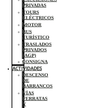
PRIVADAS
TOURS
ELÉCTRICOS
MOTOR
BUS
TURÍSTICO
TRASLADOS
PRIVADOS
(AGP)
CONSIGNA
ACTIVIDADES
DESCENSO
DE
BARRANCOS
VÍAS
FERRATAS
Y