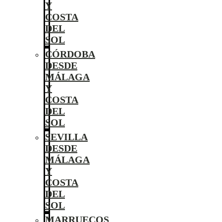
Y
COSTA
DEL
SOL
CÓRDOBA
DESDE
MÁLAGA
Y
COSTA
DEL
SOL
SEVILLA
DESDE
MÁLAGA
Y
COSTA
DEL
SOL
MARRUECOS