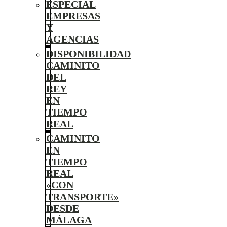
ESPECIAL
EMPRESAS
Y
AGENCIAS
DISPONIBILIDAD
CAMINITO
DEL
REY
EN
TIEMPO
REAL
CAMINITO
EN
TIEMPO
REAL
«CON
TRANSPORTE»
DESDE
MÁLAGA