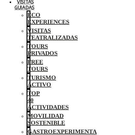
VISITAS
GUIADAS
ECO
EXPERIENCES
VISITAS
TEATRALIZADAS
TOURS
PRIVADOS
FREE
TOURS
TURISMO
ACTIVO
TOP
40
ACTIVIDADES
MOVILIDAD
SOSTENIBLE
GASTROEXPERIMENTA