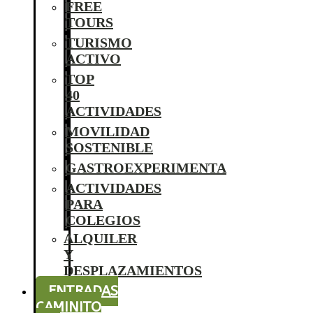
FREE
TOURS
TURISMO
ACTIVO
TOP
40
ACTIVIDADES
MOVILIDAD
SOSTENIBLE
GASTROEXPERIMENTA
ACTIVIDADES
PARA
COLEGIOS
ALQUILER
Y
DESPLAZAMIENTOS
ENTRADAS
CAMINITO