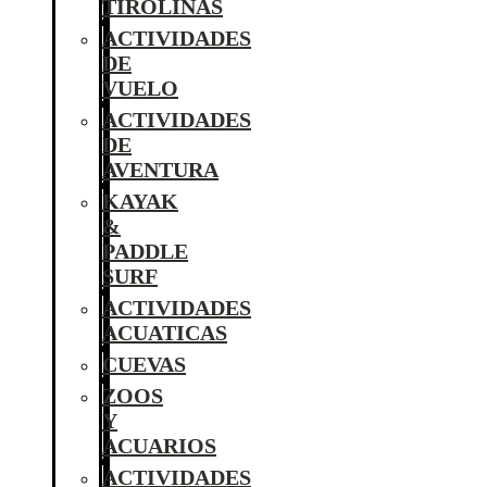
TIROLINAS
ACTIVIDADES
DE
VUELO
ACTIVIDADES
DE
AVENTURA
KAYAK
&
PADDLE
SURF
ACTIVIDADES
ACUATICAS
CUEVAS
ZOOS
Y
ACUARIOS
ACTIVIDADES