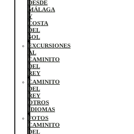
DESDE
MÁLAGA
Y
COSTA
DEL
SOL
EXCURSIONES
AL
CAMINITO
DEL
REY
CAMINITO
DEL
REY
OTROS
IDIOMAS
FOTOS
CAMINITO
DEL