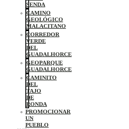
SENDA
CAMINO
GEOLÓGICO
MALACITANO
CORREDOR
VERDE
DEL
GUADALHORCE
GEOPARQUE
GUADALHORCE
CAMINITO
DEL
TAJO
DE
RONDA
PROMOCIONAR
UN
PUEBLO