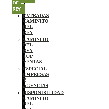
DEL
REY
ENTRADAS
CAMINITO
DEL
REY
CAMINITO
DEL
REY
TOP
VENTAS
ESPECIAL
EMPRESAS
Y
AGENCIAS
DISPONIBILIDAD
CAMINITO
DEL