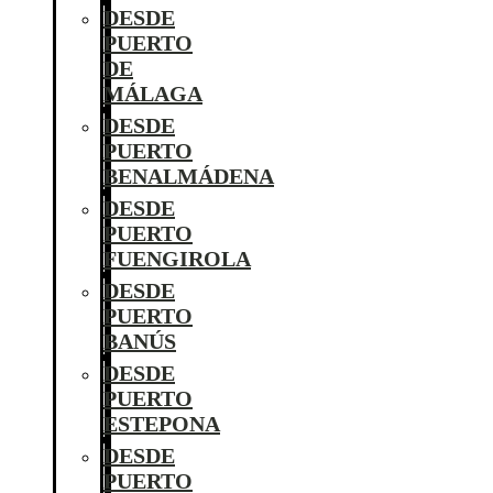
DESDE
PUERTO
DE
MÁLAGA
DESDE
PUERTO
BENALMÁDENA
DESDE
PUERTO
FUENGIROLA
DESDE
PUERTO
BANÚS
DESDE
PUERTO
ESTEPONA
DESDE
PUERTO