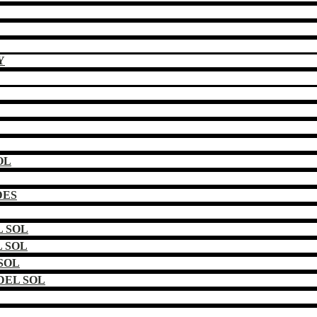
Y
OL
DES
 SOL
 SOL
SOL
DEL SOL