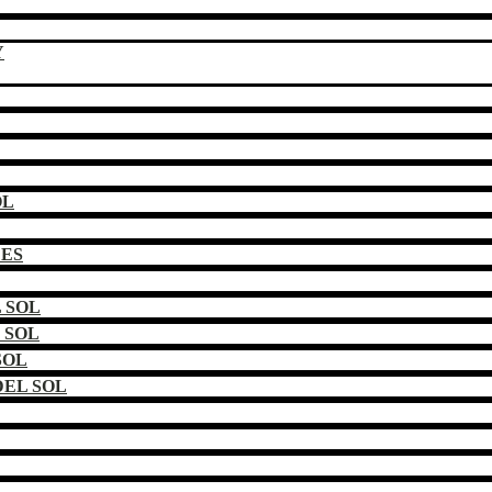
Y
OL
DES
 SOL
 SOL
SOL
EL SOL