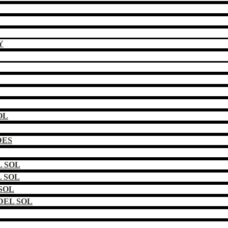
Y
OL
DES
 SOL
 SOL
SOL
DEL SOL