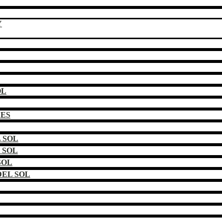
Y
OL
DES
 SOL
 SOL
SOL
EL SOL