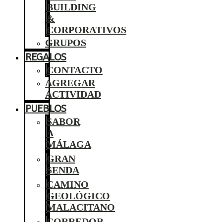
BUILDING
&
CORPORATIVOS
GRUPOS
REGALOS
CONTACTO
AGREGAR
ACTIVIDAD
PUEBLOS
SABOR
A
MÁLAGA
GRAN
SENDA
CAMINO
GEOLÓGICO
MALACITANO
CORREDOR