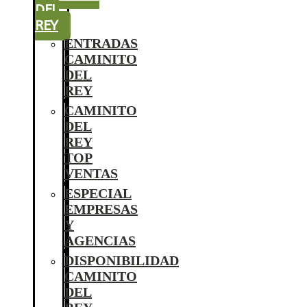
DEL
REY
ENTRADAS
CAMINITO
DEL
REY
CAMINITO
DEL
REY
TOP
VENTAS
ESPECIAL
EMPRESAS
Y
AGENCIAS
DISPONIBILIDAD
CAMINITO
DEL