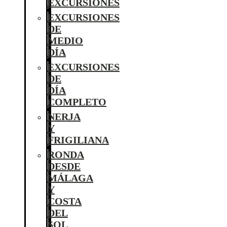
EXCURSIONES
EXCURSIONES
DE
MEDIO
DÍA
EXCURSIONES
DE
DÍA
COMPLETO
NERJA
Y
FRIGILIANA
RONDA
DESDE
MÁLAGA
Y
COSTA
DEL
SOL