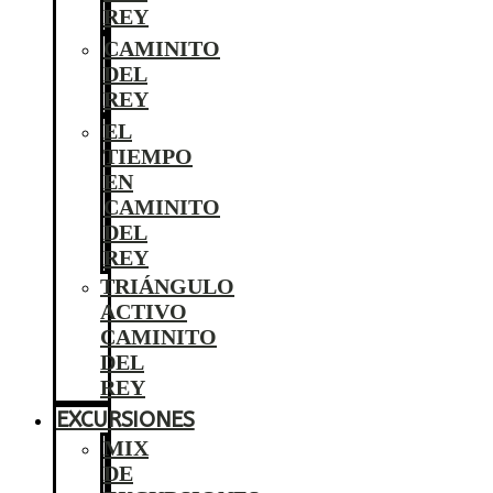
REY
CAMINITO
DEL
REY
EL
TIEMPO
EN
CAMINITO
DEL
REY
TRIÁNGULO
ACTIVO
CAMINITO
DEL
REY
EXCURSIONES
MIX
DE