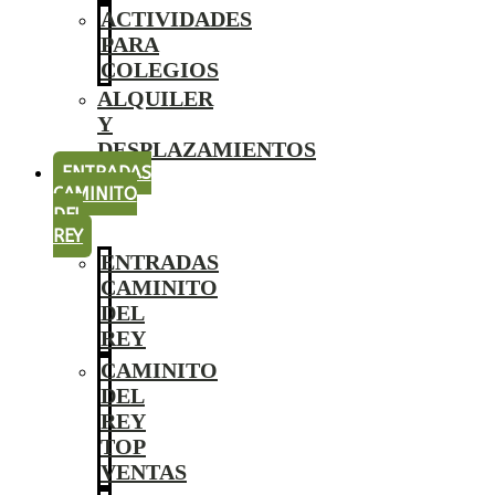
ACTIVIDADES
PARA
COLEGIOS
ALQUILER
Y
DESPLAZAMIENTOS
ENTRADAS
CAMINITO
DEL
REY
ENTRADAS
CAMINITO
DEL
REY
CAMINITO
DEL
REY
TOP
VENTAS