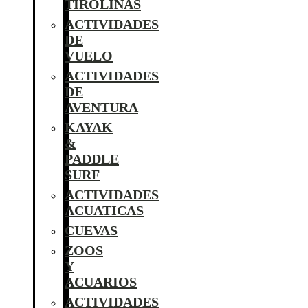
TIROLINAS
ACTIVIDADES
DE
VUELO
ACTIVIDADES
DE
AVENTURA
KAYAK
&
PADDLE
SURF
ACTIVIDADES
ACUATICAS
CUEVAS
ZOOS
Y
ACUARIOS
ACTIVIDADES