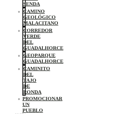
SENDA
CAMINO
GEOLÓGICO
MALACITANO
CORREDOR
VERDE
DEL
GUADALHORCE
GEOPARQUE
GUADALHORCE
CAMINITO
DEL
TAJO
DE
RONDA
PROMOCIONAR
UN
PUEBLO