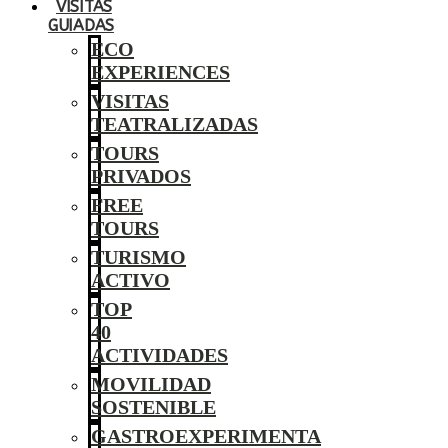
VISITAS
GUIADAS
ECO
EXPERIENCES
VISITAS
TEATRALIZADAS
TOURS
PRIVADOS
FREE
TOURS
TURISMO
ACTIVO
TOP
40
ACTIVIDADES
MOVILIDAD
SOSTENIBLE
GASTROEXPERIMENTA