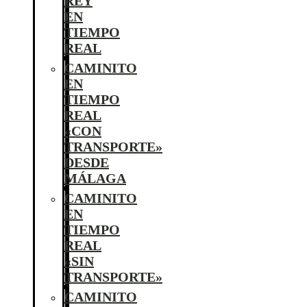
REY
EN
TIEMPO
REAL
CAMINITO
EN
TIEMPO
REAL
«CON
TRANSPORTE»
DESDE
MÁLAGA
CAMINITO
EN
TIEMPO
REAL
«SIN
TRANSPORTE»
CAMINITO