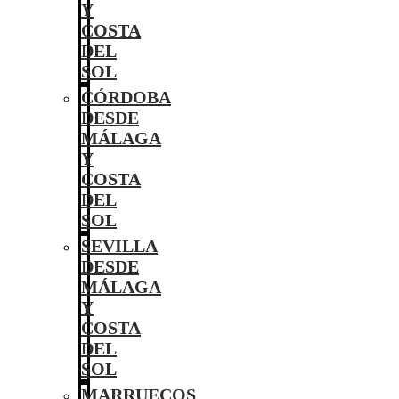
Y
COSTA
DEL
SOL
CÓRDOBA
DESDE
MÁLAGA
Y
COSTA
DEL
SOL
SEVILLA
DESDE
MÁLAGA
Y
COSTA
DEL
SOL
MARRUECOS