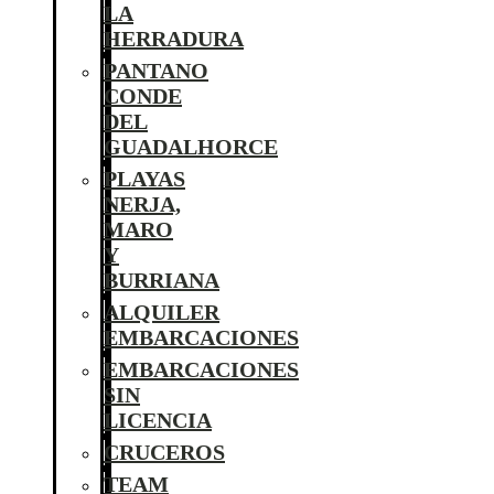
LA
HERRADURA
PANTANO
CONDE
DEL
GUADALHORCE
PLAYAS
NERJA,
MARO
Y
BURRIANA
ALQUILER
EMBARCACIONES
EMBARCACIONES
SIN
LICENCIA
CRUCEROS
TEAM