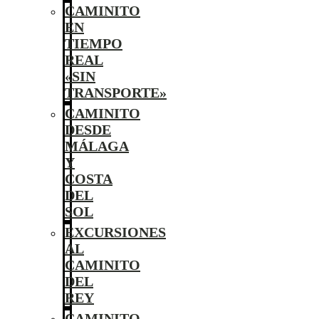
CAMINITO
EN
TIEMPO
REAL
«SIN
TRANSPORTE»
CAMINITO
DESDE
MÁLAGA
Y
COSTA
DEL
SOL
EXCURSIONES
AL
CAMINITO
DEL
REY
CAMINITO