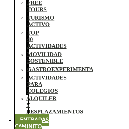
FREE
TOURS
TURISMO
ACTIVO
TOP
40
ACTIVIDADES
MOVILIDAD
SOSTENIBLE
GASTROEXPERIMENTA
ACTIVIDADES
PARA
COLEGIOS
ALQUILER
Y
DESPLAZAMIENTOS
ENTRADAS
CAMINITO