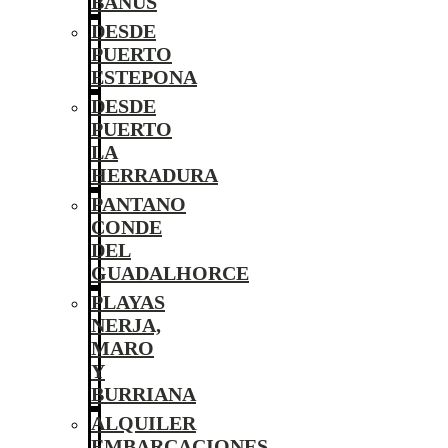
BANÚS
DESDE
PUERTO
ESTEPONA
DESDE
PUERTO
LA
HERRADURA
PANTANO
CONDE
DEL
GUADALHORCE
PLAYAS
NERJA,
MARO
Y
BURRIANA
ALQUILER
EMBARCACIONES