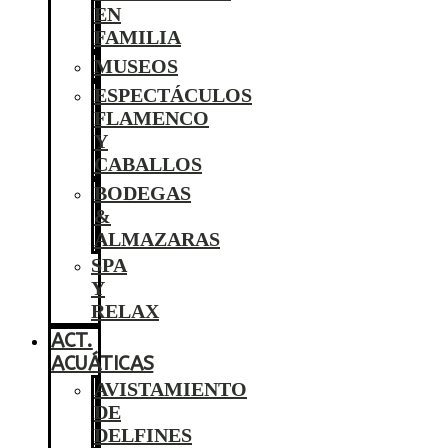
EN
FAMILIA
MUSEOS
ESPECTÁCULOS
FLAMENCO
Y
CABALLOS
BODEGAS
&
ALMAZARAS
SPA
Y
RELAX
ACT.
ACUÁTICAS
AVISTAMIENTO
DE
DELFINES