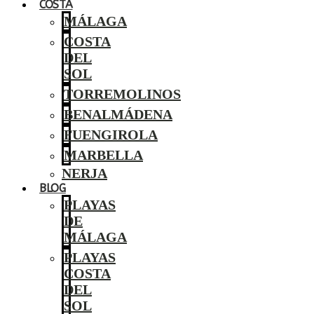
COSTA
MÁLAGA
COSTA
DEL
SOL
TORREMOLINOS
BENALMÁDENA
FUENGIROLA
MARBELLA
NERJA
BLOG
PLAYAS
DE
MÁLAGA
PLAYAS
COSTA
DEL
SOL