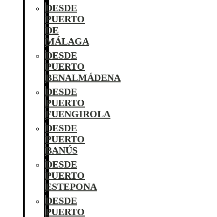
DESDE
PUERTO
DE
MÁLAGA
DESDE
PUERTO
BENALMÁDENA
DESDE
PUERTO
FUENGIROLA
DESDE
PUERTO
BANÚS
DESDE
PUERTO
ESTEPONA
DESDE
PUERTO