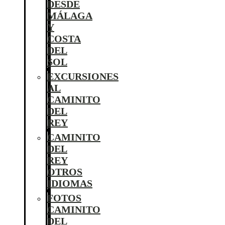
DESDE
MÁLAGA
Y
COSTA
DEL
SOL
EXCURSIONES
AL
CAMINITO
DEL
REY
CAMINITO
DEL
REY
OTROS
IDIOMAS
FOTOS
CAMINITO
DEL