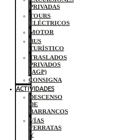
PRIVADAS
TOURS
ELÉCTRICOS
MOTOR
BUS
TURÍSTICO
TRASLADOS
PRIVADOS
(AGP)
CONSIGNA
ACTIVIDADES
DESCENSO
DE
BARRANCOS
VÍAS
FERRATAS
Y