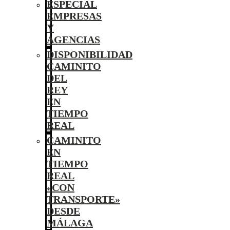
ESPECIAL
EMPRESAS
Y
AGENCIAS
DISPONIBILIDAD
CAMINITO
DEL
REY
EN
TIEMPO
REAL
CAMINITO
EN
TIEMPO
REAL
«CON
TRANSPORTE»
DESDE
MÁLAGA