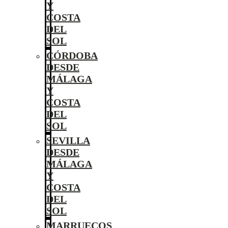
Y
COSTA
DEL
SOL
CÓRDOBA
DESDE
MÁLAGA
Y
COSTA
DEL
SOL
SEVILLA
DESDE
MÁLAGA
Y
COSTA
DEL
SOL
MARRUECOS