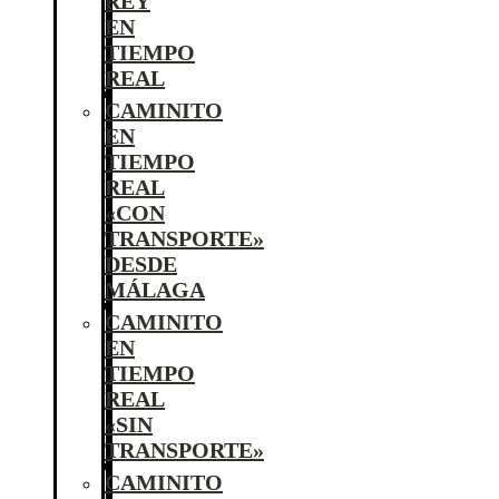
REY
EN
TIEMPO
REAL
CAMINITO
EN
TIEMPO
REAL
«CON
TRANSPORTE»
DESDE
MÁLAGA
CAMINITO
EN
TIEMPO
REAL
«SIN
TRANSPORTE»
CAMINITO