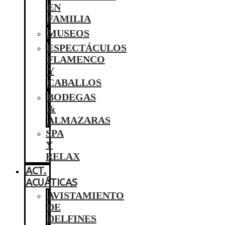
EN
FAMILIA
MUSEOS
ESPECTÁCULOS
FLAMENCO
Y
CABALLOS
BODEGAS
&
ALMAZARAS
SPA
Y
RELAX
ACT.
ACUÁTICAS
AVISTAMIENTO
DE
DELFINES