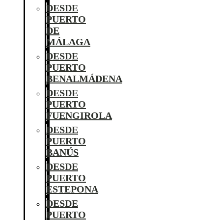
DESDE
PUERTO
DE
MÁLAGA
DESDE
PUERTO
BENALMÁDENA
DESDE
PUERTO
FUENGIROLA
DESDE
PUERTO
BANÚS
DESDE
PUERTO
ESTEPONA
DESDE
PUERTO