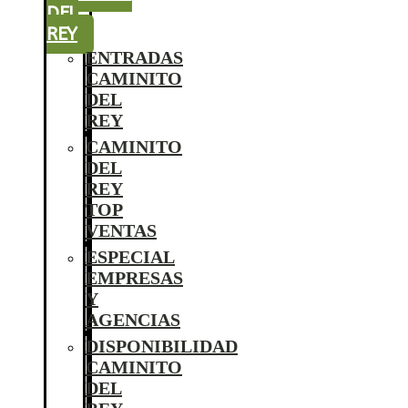
DEL
REY
ENTRADAS
CAMINITO
DEL
REY
CAMINITO
DEL
REY
TOP
VENTAS
ESPECIAL
EMPRESAS
Y
AGENCIAS
DISPONIBILIDAD
CAMINITO
DEL