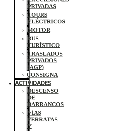
PRIVADAS
TOURS
ELÉCTRICOS
MOTOR
BUS
TURÍSTICO
TRASLADOS
PRIVADOS
(AGP)
CONSIGNA
ACTIVIDADES
DESCENSO
DE
BARRANCOS
VÍAS
FERRATAS
Y