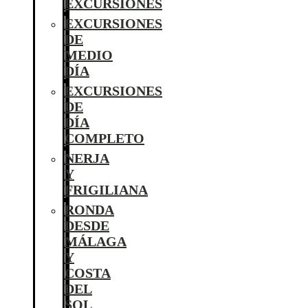
EXCURSIONES
EXCURSIONES
DE
MEDIO
DÍA
EXCURSIONES
DE
DÍA
COMPLETO
NERJA
Y
FRIGILIANA
RONDA
DESDE
MÁLAGA
Y
COSTA
DEL
SOL