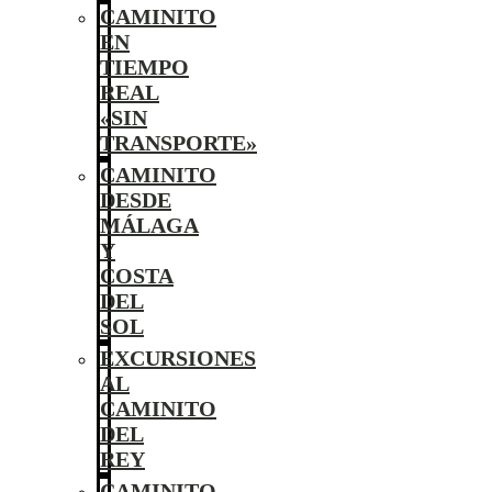
CAMINITO
EN
TIEMPO
REAL
«SIN
TRANSPORTE»
CAMINITO
DESDE
MÁLAGA
Y
COSTA
DEL
SOL
EXCURSIONES
AL
CAMINITO
DEL
REY
CAMINITO