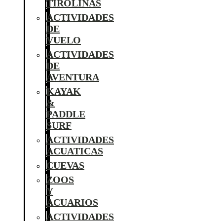
TIROLINAS
ACTIVIDADES
DE
VUELO
ACTIVIDADES
DE
AVENTURA
KAYAK
&
PADDLE
SURF
ACTIVIDADES
ACUATICAS
CUEVAS
ZOOS
Y
ACUARIOS
ACTIVIDADES