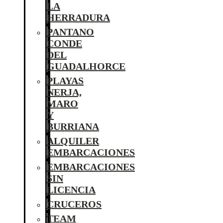
LA
HERRADURA
PANTANO
CONDE
DEL
GUADALHORCE
PLAYAS
NERJA,
MARO
Y
BURRIANA
ALQUILER
EMBARCACIONES
EMBARCACIONES
SIN
LICENCIA
CRUCEROS
TEAM