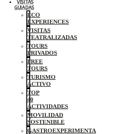
VISITAS
GUIADAS
ECO
EXPERIENCES
VISITAS
TEATRALIZADAS
TOURS
PRIVADOS
FREE
TOURS
TURISMO
ACTIVO
TOP
40
ACTIVIDADES
MOVILIDAD
SOSTENIBLE
GASTROEXPERIMENTA