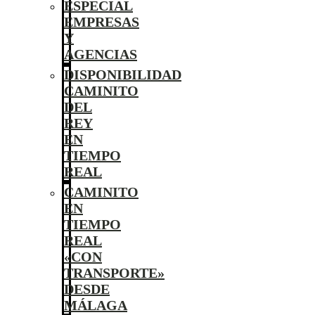
ESPECIAL
EMPRESAS
Y
AGENCIAS
DISPONIBILIDAD
CAMINITO
DEL
REY
EN
TIEMPO
REAL
CAMINITO
EN
TIEMPO
REAL
«CON
TRANSPORTE»
DESDE
MÁLAGA