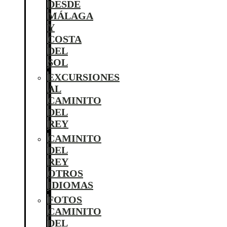
DESDE
MÁLAGA
Y
COSTA
DEL
SOL
EXCURSIONES
AL
CAMINITO
DEL
REY
CAMINITO
DEL
REY
OTROS
IDIOMAS
FOTOS
CAMINITO
DEL