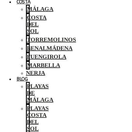
COSTA
MÁLAGA
COSTA
DEL
SOL
TORREMOLINOS
BENALMÁDENA
FUENGIROLA
MARBELLA
NERJA
BLOG
PLAYAS
DE
MÁLAGA
PLAYAS
COSTA
DEL
SOL