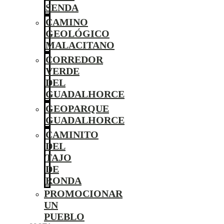
SENDA
CAMINO
GEOLÓGICO
MALACITANO
CORREDOR
VERDE
DEL
GUADALHORCE
GEOPARQUE
GUADALHORCE
CAMINITO
DEL
TAJO
DE
RONDA
PROMOCIONAR
UN
PUEBLO