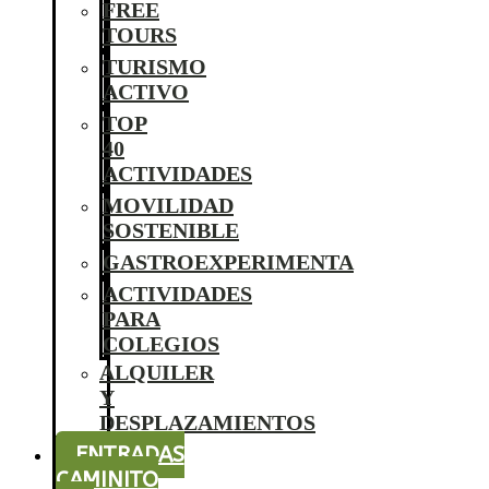
FREE
TOURS
TURISMO
ACTIVO
TOP
40
ACTIVIDADES
MOVILIDAD
SOSTENIBLE
GASTROEXPERIMENTA
ACTIVIDADES
PARA
COLEGIOS
ALQUILER
Y
DESPLAZAMIENTOS
ENTRADAS
CAMINITO