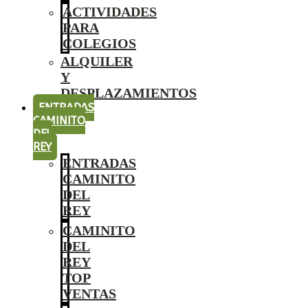
ACTIVIDADES
PARA
COLEGIOS
ALQUILER
Y
DESPLAZAMIENTOS
ENTRADAS
CAMINITO
DEL
REY
ENTRADAS
CAMINITO
DEL
REY
CAMINITO
DEL
REY
TOP
VENTAS