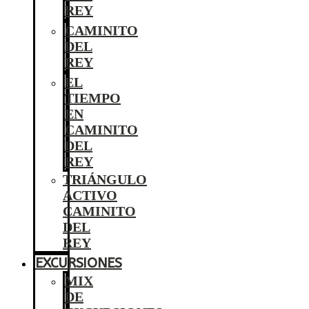
REY
CAMINITO
DEL
REY
EL
TIEMPO
EN
CAMINITO
DEL
REY
TRIÁNGULO
ACTIVO
CAMINITO
DEL
REY
EXCURSIONES
MIX
DE