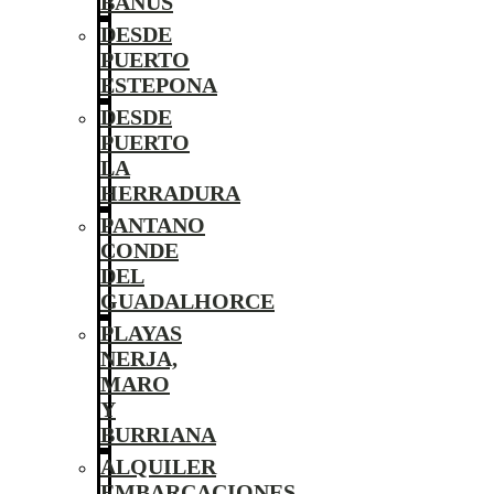
BANÚS
DESDE
PUERTO
ESTEPONA
DESDE
PUERTO
LA
HERRADURA
PANTANO
CONDE
DEL
GUADALHORCE
PLAYAS
NERJA,
MARO
Y
BURRIANA
ALQUILER
EMBARCACIONES