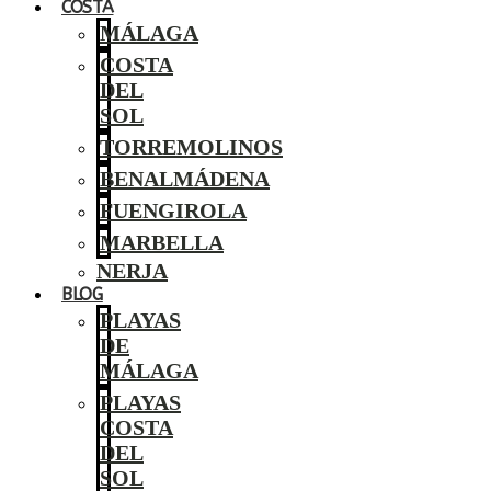
COSTA
MÁLAGA
COSTA
DEL
SOL
TORREMOLINOS
BENALMÁDENA
FUENGIROLA
MARBELLA
NERJA
BLOG
PLAYAS
DE
MÁLAGA
PLAYAS
COSTA
DEL
SOL