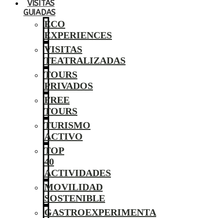
VISITAS
GUIADAS
ECO
EXPERIENCES
VISITAS
TEATRALIZADAS
TOURS
PRIVADOS
FREE
TOURS
TURISMO
ACTIVO
TOP
40
ACTIVIDADES
MOVILIDAD
SOSTENIBLE
GASTROEXPERIMENTA