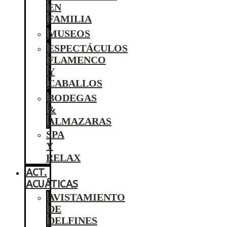
EN
FAMILIA
MUSEOS
ESPECTÁCULOS
FLAMENCO
Y
CABALLOS
BODEGAS
&
ALMAZARAS
SPA
Y
RELAX
ACT.
ACUÁTICAS
AVISTAMIENTO
DE
DELFINES