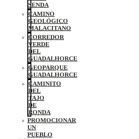
SENDA
CAMINO
GEOLÓGICO
MALACITANO
CORREDOR
VERDE
DEL
GUADALHORCE
GEOPARQUE
GUADALHORCE
CAMINITO
DEL
TAJO
DE
RONDA
PROMOCIONAR
UN
PUEBLO