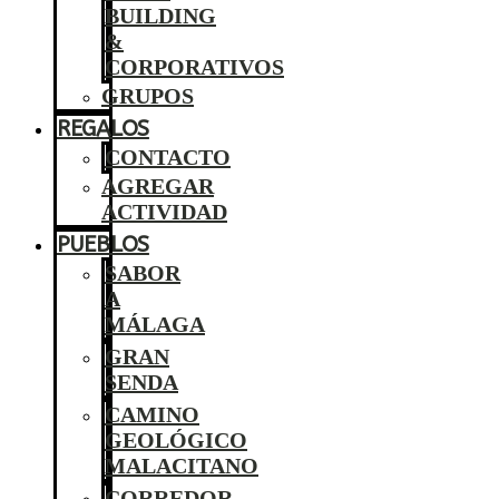
BUILDING
&
CORPORATIVOS
GRUPOS
REGALOS
CONTACTO
AGREGAR
ACTIVIDAD
PUEBLOS
SABOR
A
MÁLAGA
GRAN
SENDA
CAMINO
GEOLÓGICO
MALACITANO
CORREDOR