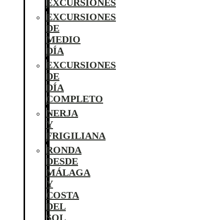
EXCURSIONES
EXCURSIONES
DE
MEDIO
DÍA
EXCURSIONES
DE
DÍA
COMPLETO
NERJA
Y
FRIGILIANA
RONDA
DESDE
MÁLAGA
Y
COSTA
DEL
SOL