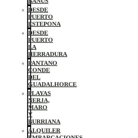
BANÚS
DESDE
PUERTO
ESTEPONA
DESDE
PUERTO
LA
HERRADURA
PANTANO
CONDE
DEL
GUADALHORCE
PLAYAS
NERJA,
MARO
Y
BURRIANA
ALQUILER
EMBARCACIONES