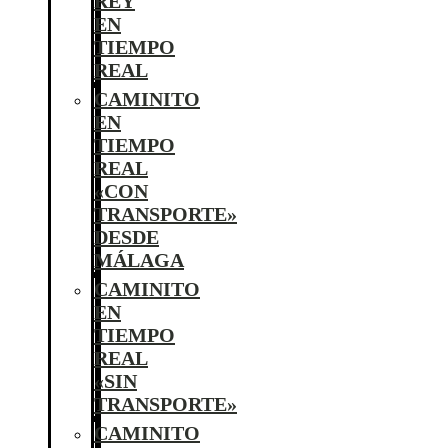
REY
EN
TIEMPO
REAL
CAMINITO
EN
TIEMPO
REAL
«CON
TRANSPORTE»
DESDE
MÁLAGA
CAMINITO
EN
TIEMPO
REAL
«SIN
TRANSPORTE»
CAMINITO