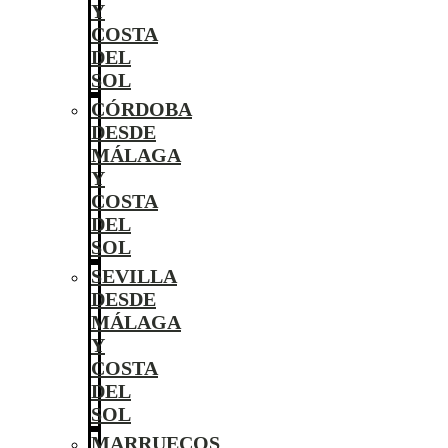
Y
COSTA
DEL
SOL
CÓRDOBA
DESDE
MÁLAGA
Y
COSTA
DEL
SOL
SEVILLA
DESDE
MÁLAGA
Y
COSTA
DEL
SOL
MARRUECOS