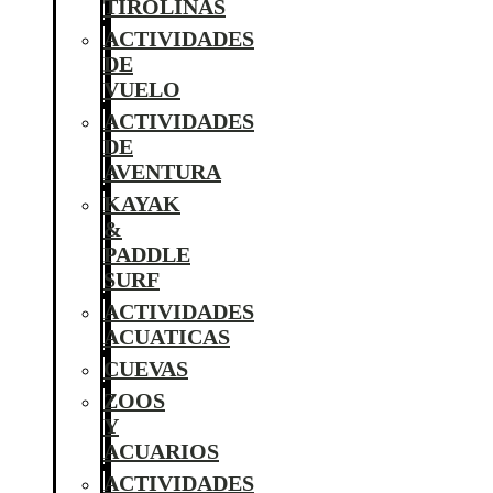
TIROLINAS
ACTIVIDADES
DE
VUELO
ACTIVIDADES
DE
AVENTURA
KAYAK
&
PADDLE
SURF
ACTIVIDADES
ACUATICAS
CUEVAS
ZOOS
Y
ACUARIOS
ACTIVIDADES