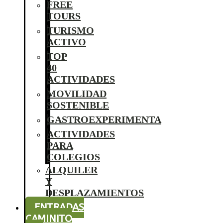
FREE
TOURS
TURISMO
ACTIVO
TOP
40
ACTIVIDADES
MOVILIDAD
SOSTENIBLE
GASTROEXPERIMENTA
ACTIVIDADES
PARA
COLEGIOS
ALQUILER
Y
DESPLAZAMIENTOS
ENTRADAS
CAMINITO