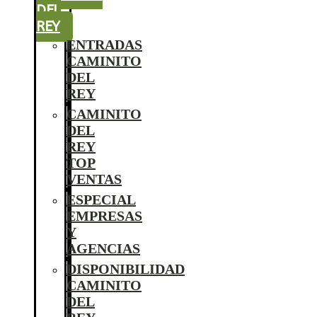
DEL
REY
ENTRADAS
CAMINITO
DEL
REY
CAMINITO
DEL
REY
TOP
VENTAS
ESPECIAL
EMPRESAS
Y
AGENCIAS
DISPONIBILIDAD
CAMINITO
DEL