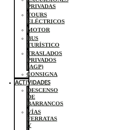
PRIVADAS
TOURS
ELÉCTRICOS
MOTOR
BUS
TURÍSTICO
TRASLADOS
PRIVADOS
(AGP)
CONSIGNA
ACTIVIDADES
DESCENSO
DE
BARRANCOS
VÍAS
FERRATAS
Y