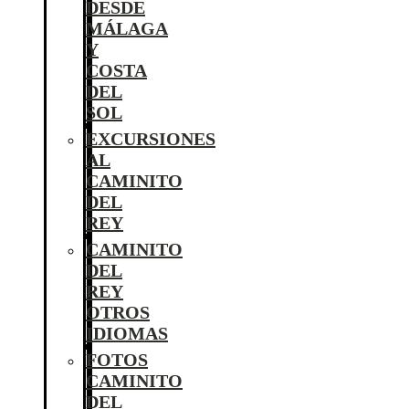
DESDE
MÁLAGA
Y
COSTA
DEL
SOL
EXCURSIONES
AL
CAMINITO
DEL
REY
CAMINITO
DEL
REY
OTROS
IDIOMAS
FOTOS
CAMINITO
DEL