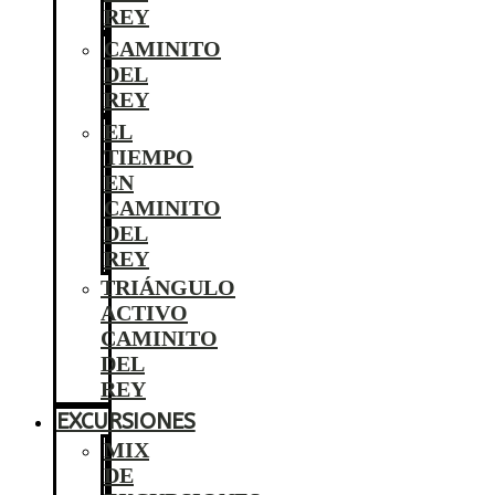
REY
CAMINITO
DEL
REY
EL
TIEMPO
EN
CAMINITO
DEL
REY
TRIÁNGULO
ACTIVO
CAMINITO
DEL
REY
EXCURSIONES
MIX
DE