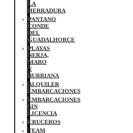
LA
HERRADURA
PANTANO
CONDE
DEL
GUADALHORCE
PLAYAS
NERJA,
MARO
Y
BURRIANA
ALQUILER
EMBARCACIONES
EMBARCACIONES
SIN
LICENCIA
CRUCEROS
TEAM