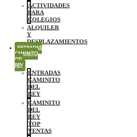
ACTIVIDADES
PARA
COLEGIOS
ALQUILER
Y
DESPLAZAMIENTOS
ENTRADAS
CAMINITO
DEL
REY
ENTRADAS
CAMINITO
DEL
REY
CAMINITO
DEL
REY
TOP
VENTAS