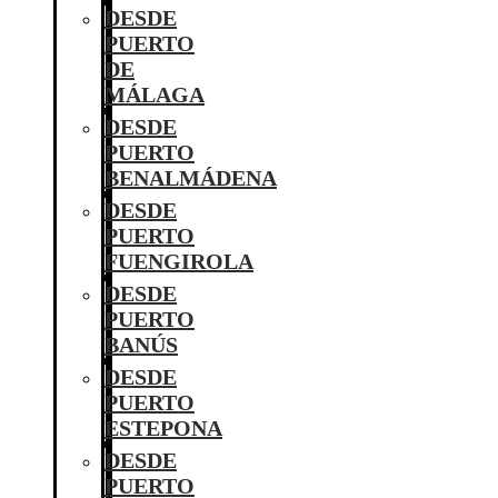
DESDE
PUERTO
DE
MÁLAGA
DESDE
PUERTO
BENALMÁDENA
DESDE
PUERTO
FUENGIROLA
DESDE
PUERTO
BANÚS
DESDE
PUERTO
ESTEPONA
DESDE
PUERTO