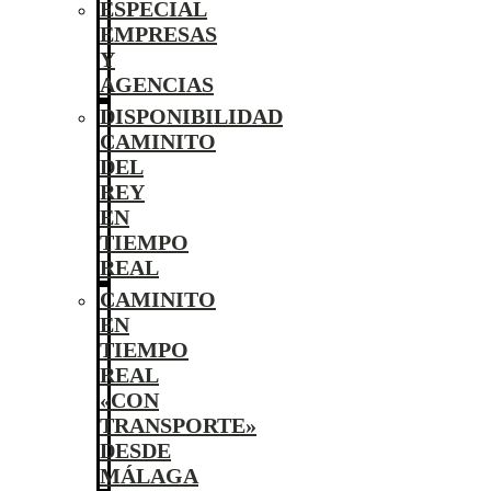
ESPECIAL
EMPRESAS
Y
AGENCIAS
DISPONIBILIDAD
CAMINITO
DEL
REY
EN
TIEMPO
REAL
CAMINITO
EN
TIEMPO
REAL
«CON
TRANSPORTE»
DESDE
MÁLAGA