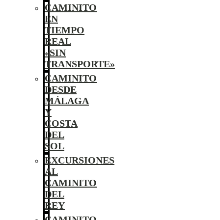
CAMINITO
EN
TIEMPO
REAL
«SIN
TRANSPORTE»
CAMINITO
DESDE
MÁLAGA
Y
COSTA
DEL
SOL
EXCURSIONES
AL
CAMINITO
DEL
REY
CAMINITO