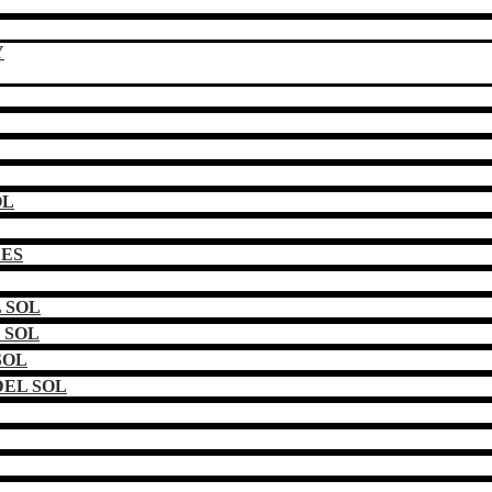
Y
OL
DES
 SOL
 SOL
SOL
EL SOL