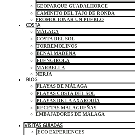
GEOPARQUE GUADALHORCE
CAMINITO DEL TAJO DE RONDA
PROMOCIONAR UN PUEBLO
COSTA
MÁLAGA
COSTA DEL SOL
TORREMOLINOS
BENALMÁDENA
FUENGIROLA
MARBELLA
NERJA
BLOG
PLAYAS DE MÁLAGA
PLAYAS COSTA DEL SOL
PLAYAS DE LA AXARQUÍA
RECETAS MALAGUEÑAS
EMBAJADORES DE MÁLAGA
VISITAS GUIADAS
ECO EXPERIENCES