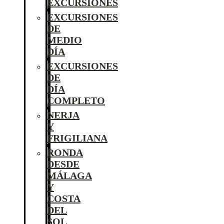
EXCURSIONES
EXCURSIONES
DE
MEDIO
DÍA
EXCURSIONES
DE
DÍA
COMPLETO
NERJA
Y
FRIGILIANA
RONDA
DESDE
MÁLAGA
Y
COSTA
DEL
SOL