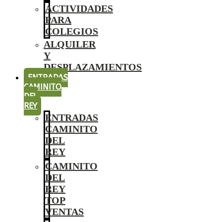
ACTIVIDADES
PARA
COLEGIOS
ALQUILER
Y
DESPLAZAMIENTOS
ENTRADAS
CAMINITO
DEL
REY
ENTRADAS
CAMINITO
DEL
REY
CAMINITO
DEL
REY
TOP
VENTAS