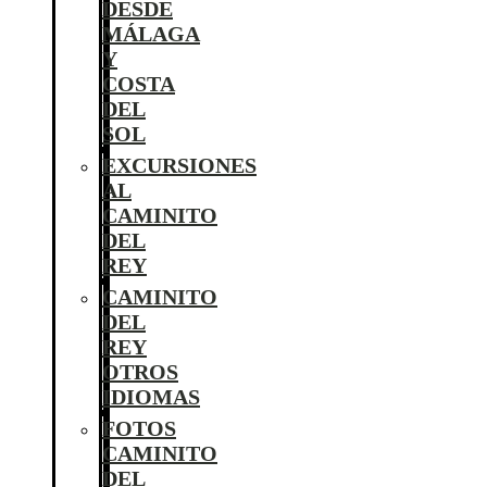
DESDE
MÁLAGA
Y
COSTA
DEL
SOL
EXCURSIONES
AL
CAMINITO
DEL
REY
CAMINITO
DEL
REY
OTROS
IDIOMAS
FOTOS
CAMINITO
DEL