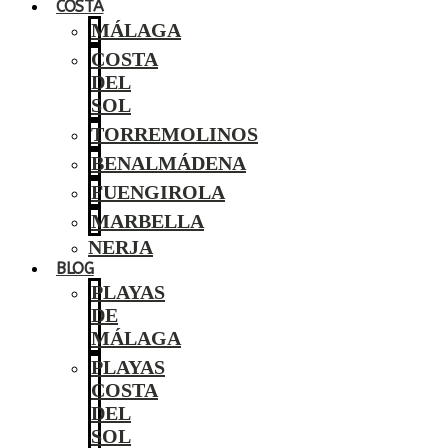
COSTA
MÁLAGA
COSTA
DEL
SOL
TORREMOLINOS
BENALMÁDENA
FUENGIROLA
MARBELLA
NERJA
BLOG
PLAYAS
DE
MÁLAGA
PLAYAS
COSTA
DEL
SOL