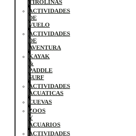
TIROLINAS
ACTIVIDADES
DE
VUELO
ACTIVIDADES
DE
AVENTURA
KAYAK
&
PADDLE
SURF
ACTIVIDADES
ACUATICAS
CUEVAS
ZOOS
Y
ACUARIOS
ACTIVIDADES