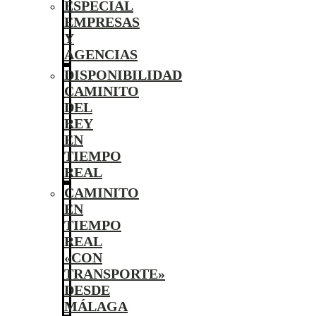
ESPECIAL
EMPRESAS
Y
AGENCIAS
DISPONIBILIDAD
CAMINITO
DEL
REY
EN
TIEMPO
REAL
CAMINITO
EN
TIEMPO
REAL
«CON
TRANSPORTE»
DESDE
MÁLAGA