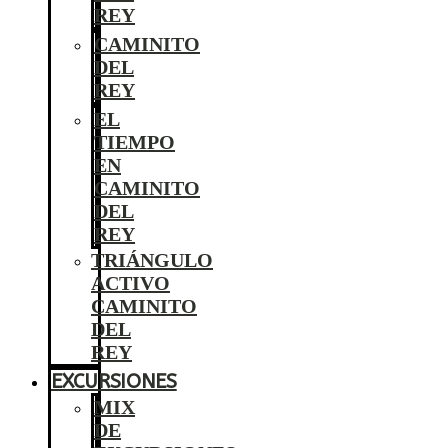
REY
CAMINITO
DEL
REY
EL
TIEMPO
EN
CAMINITO
DEL
REY
TRIÁNGULO
ACTIVO
CAMINITO
DEL
REY
EXCURSIONES
MIX
DE