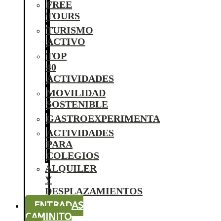
FREE
TOURS
TURISMO
ACTIVO
TOP
40
ACTIVIDADES
MOVILIDAD
SOSTENIBLE
GASTROEXPERIMENTA
ACTIVIDADES
PARA
COLEGIOS
ALQUILER
Y
DESPLAZAMIENTOS
ENTRADAS
CAMINITO