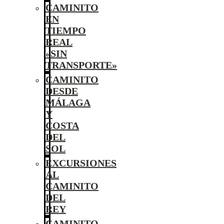
CAMINITO
EN
TIEMPO
REAL
«SIN
TRANSPORTE»
CAMINITO
DESDE
MÁLAGA
Y
COSTA
DEL
SOL
EXCURSIONES
AL
CAMINITO
DEL
REY
CAMINITO