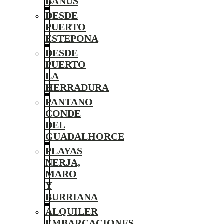
BANÚS
DESDE
PUERTO
ESTEPONA
DESDE
PUERTO
LA
HERRADURA
PANTANO
CONDE
DEL
GUADALHORCE
PLAYAS
NERJA,
MARO
Y
BURRIANA
ALQUILER
EMBARCACIONES