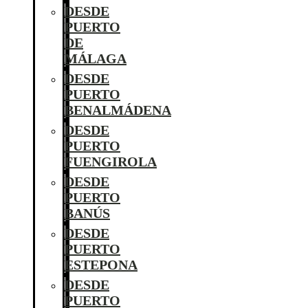
DESDE
PUERTO
DE
MÁLAGA
DESDE
PUERTO
BENALMÁDENA
DESDE
PUERTO
FUENGIROLA
DESDE
PUERTO
BANÚS
DESDE
PUERTO
ESTEPONA
DESDE
PUERTO