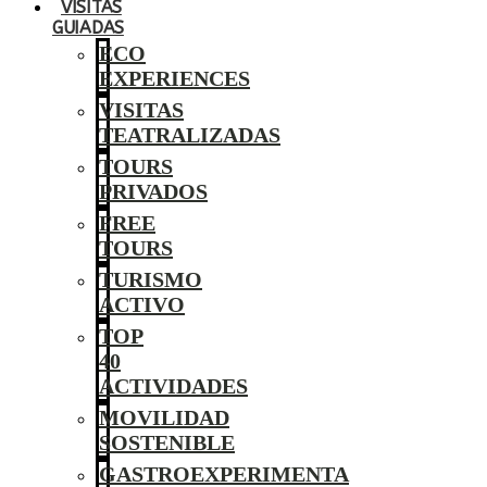
VISITAS
GUIADAS
ECO
EXPERIENCES
VISITAS
TEATRALIZADAS
TOURS
PRIVADOS
FREE
TOURS
TURISMO
ACTIVO
TOP
40
ACTIVIDADES
MOVILIDAD
SOSTENIBLE
GASTROEXPERIMENTA