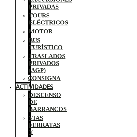
PRIVADAS
TOURS
ELÉCTRICOS
MOTOR
BUS
TURÍSTICO
TRASLADOS
PRIVADOS
(AGP)
CONSIGNA
ACTIVIDADES
DESCENSO
DE
BARRANCOS
VÍAS
FERRATAS
Y