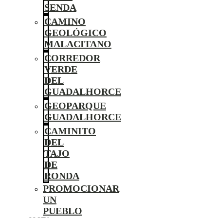
SENDA
CAMINO
GEOLÓGICO
MALACITANO
CORREDOR
VERDE
DEL
GUADALHORCE
GEOPARQUE
GUADALHORCE
CAMINITO
DEL
TAJO
DE
RONDA
PROMOCIONAR
UN
PUEBLO