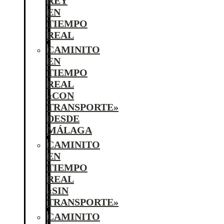
REY
EN
TIEMPO
REAL
CAMINITO
EN
TIEMPO
REAL
«CON
TRANSPORTE»
DESDE
MÁLAGA
CAMINITO
EN
TIEMPO
REAL
«SIN
TRANSPORTE»
CAMINITO