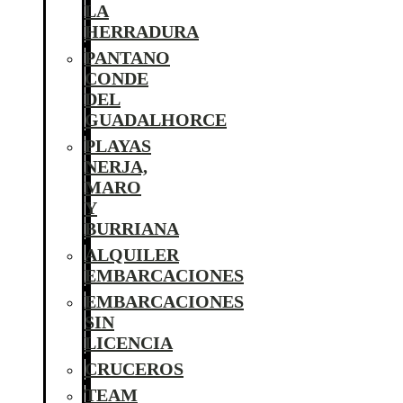
LA
HERRADURA
PANTANO
CONDE
DEL
GUADALHORCE
PLAYAS
NERJA,
MARO
Y
BURRIANA
ALQUILER
EMBARCACIONES
EMBARCACIONES
SIN
LICENCIA
CRUCEROS
TEAM