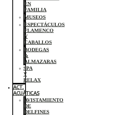
EN
FAMILIA
MUSEOS
ESPECTÁCULOS
FLAMENCO
Y
CABALLOS
BODEGAS
&
ALMAZARAS
SPA
Y
RELAX
ACT.
ACUÁTICAS
AVISTAMIENTO
DE
DELFINES