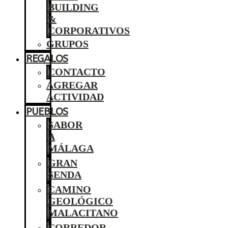
BUILDING
&
CORPORATIVOS
GRUPOS
REGALOS
CONTACTO
AGREGAR
ACTIVIDAD
PUEBLOS
SABOR
A
MÁLAGA
GRAN
SENDA
CAMINO
GEOLÓGICO
MALACITANO
CORREDOR