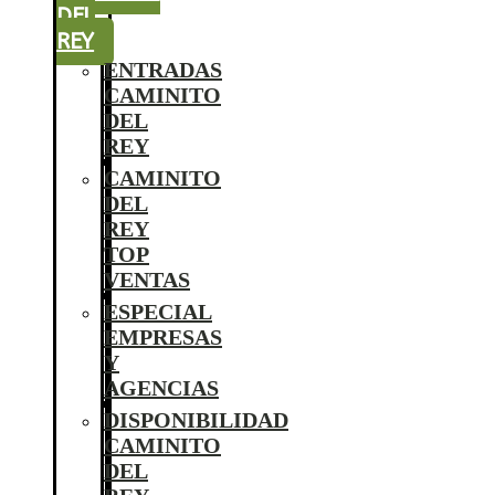
DEL
REY
ENTRADAS
CAMINITO
DEL
REY
CAMINITO
DEL
REY
TOP
VENTAS
ESPECIAL
EMPRESAS
Y
AGENCIAS
DISPONIBILIDAD
CAMINITO
DEL