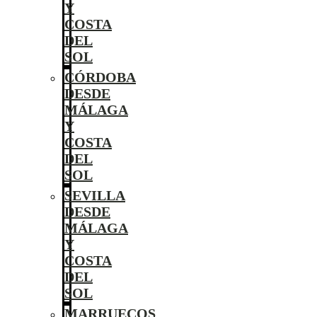
Y
COSTA
DEL
SOL
CÓRDOBA
DESDE
MÁLAGA
Y
COSTA
DEL
SOL
SEVILLA
DESDE
MÁLAGA
Y
COSTA
DEL
SOL
MARRUECOS