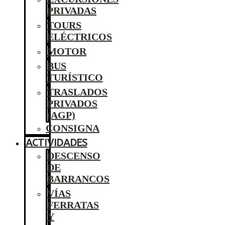
PRIVADAS
TOURS
ELÉCTRICOS
MOTOR
BUS
TURÍSTICO
TRASLADOS
PRIVADOS
(AGP)
CONSIGNA
ACTIVIDADES
DESCENSO
DE
BARRANCOS
VÍAS
FERRATAS
Y