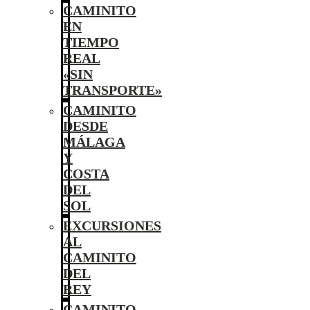
CAMINITO
EN
TIEMPO
REAL
«SIN
TRANSPORTE»
CAMINITO
DESDE
MÁLAGA
Y
COSTA
DEL
SOL
EXCURSIONES
AL
CAMINITO
DEL
REY
CAMINITO