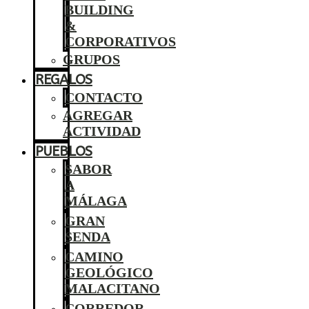
BUILDING
&
CORPORATIVOS
GRUPOS
REGALOS
CONTACTO
AGREGAR
ACTIVIDAD
PUEBLOS
SABOR
A
MÁLAGA
GRAN
SENDA
CAMINO
GEOLÓGICO
MALACITANO
CORREDOR