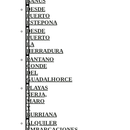
BANÚS
DESDE
PUERTO
ESTEPONA
DESDE
PUERTO
LA
HERRADURA
PANTANO
CONDE
DEL
GUADALHORCE
PLAYAS
NERJA,
MARO
Y
BURRIANA
ALQUILER
EMBARCACIONES