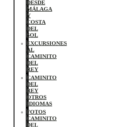
DESDE
MÁLAGA
Y
COSTA
DEL
SOL
EXCURSIONES
AL
CAMINITO
DEL
REY
CAMINITO
DEL
REY
OTROS
IDIOMAS
FOTOS
CAMINITO
DEL