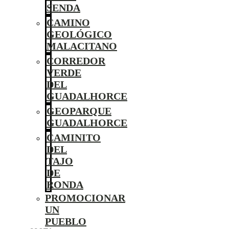
SENDA
CAMINO
GEOLÓGICO
MALACITANO
CORREDOR
VERDE
DEL
GUADALHORCE
GEOPARQUE
GUADALHORCE
CAMINITO
DEL
TAJO
DE
RONDA
PROMOCIONAR
UN
PUEBLO