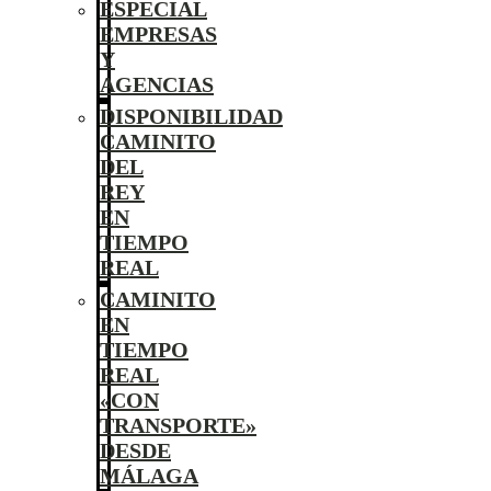
ESPECIAL
EMPRESAS
Y
AGENCIAS
DISPONIBILIDAD
CAMINITO
DEL
REY
EN
TIEMPO
REAL
CAMINITO
EN
TIEMPO
REAL
«CON
TRANSPORTE»
DESDE
MÁLAGA