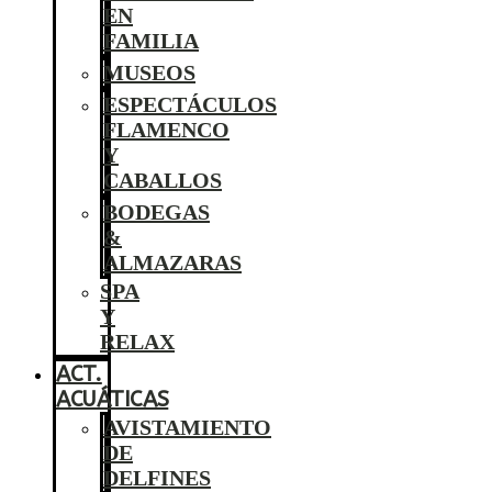
EN
FAMILIA
MUSEOS
ESPECTÁCULOS
FLAMENCO
Y
CABALLOS
BODEGAS
&
ALMAZARAS
SPA
Y
RELAX
ACT.
ACUÁTICAS
AVISTAMIENTO
DE
DELFINES