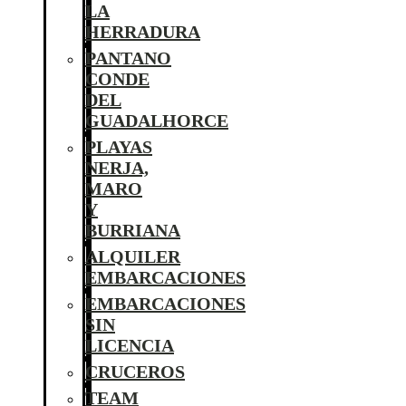
LA
HERRADURA
PANTANO
CONDE
DEL
GUADALHORCE
PLAYAS
NERJA,
MARO
Y
BURRIANA
ALQUILER
EMBARCACIONES
EMBARCACIONES
SIN
LICENCIA
CRUCEROS
TEAM