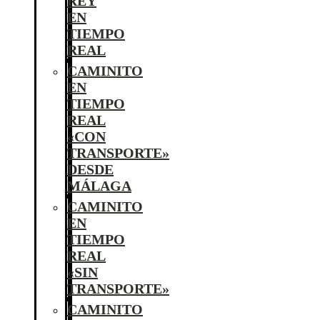
REY
EN
TIEMPO
REAL
CAMINITO
EN
TIEMPO
REAL
«CON
TRANSPORTE»
DESDE
MÁLAGA
CAMINITO
EN
TIEMPO
REAL
«SIN
TRANSPORTE»
CAMINITO