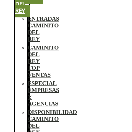
DEL
REY
ENTRADAS
CAMINITO
DEL
REY
CAMINITO
DEL
REY
TOP
VENTAS
ESPECIAL
EMPRESAS
Y
AGENCIAS
DISPONIBILIDAD
CAMINITO
DEL