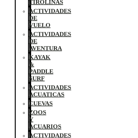
TIROLINAS
ACTIVIDADES
DE
VUELO
ACTIVIDADES
DE
AVENTURA
KAYAK
&
PADDLE
SURF
ACTIVIDADES
ACUATICAS
CUEVAS
ZOOS
Y
ACUARIOS
ACTIVIDADES