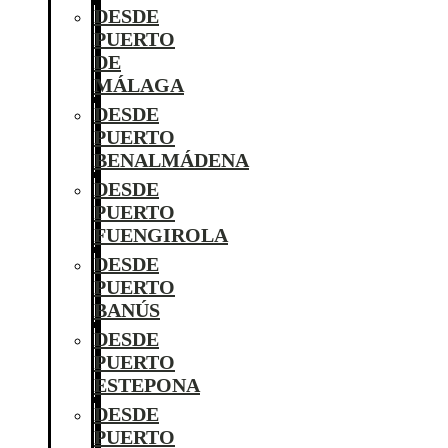
DESDE
PUERTO
DE
MÁLAGA
DESDE
PUERTO
BENALMÁDENA
DESDE
PUERTO
FUENGIROLA
DESDE
PUERTO
BANÚS
DESDE
PUERTO
ESTEPONA
DESDE
PUERTO