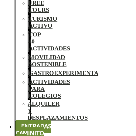
FREE
TOURS
TURISMO
ACTIVO
TOP
40
ACTIVIDADES
MOVILIDAD
SOSTENIBLE
GASTROEXPERIMENTA
ACTIVIDADES
PARA
COLEGIOS
ALQUILER
Y
DESPLAZAMIENTOS
ENTRADAS
CAMINITO