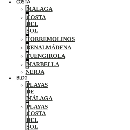
COSTA
MÁLAGA
COSTA
DEL
SOL
TORREMOLINOS
BENALMÁDENA
FUENGIROLA
MARBELLA
NERJA
BLOG
PLAYAS
DE
MÁLAGA
PLAYAS
COSTA
DEL
SOL