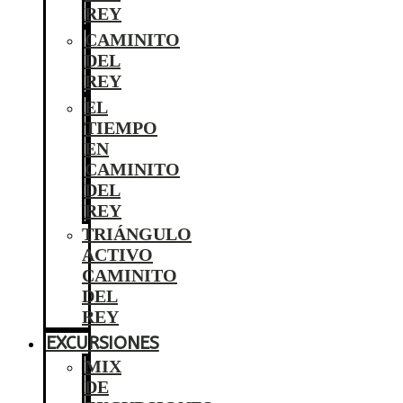
REY
CAMINITO
DEL
REY
EL
TIEMPO
EN
CAMINITO
DEL
REY
TRIÁNGULO
ACTIVO
CAMINITO
DEL
REY
EXCURSIONES
MIX
DE