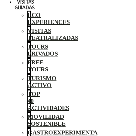
VISITAS
GUIADAS
ECO
EXPERIENCES
VISITAS
TEATRALIZADAS
TOURS
PRIVADOS
FREE
TOURS
TURISMO
ACTIVO
TOP
40
ACTIVIDADES
MOVILIDAD
SOSTENIBLE
GASTROEXPERIMENTA