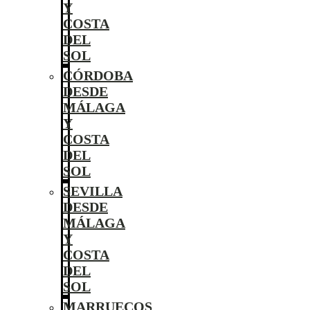
Y
COSTA
DEL
SOL
CÓRDOBA
DESDE
MÁLAGA
Y
COSTA
DEL
SOL
SEVILLA
DESDE
MÁLAGA
Y
COSTA
DEL
SOL
MARRUECOS