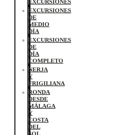
EXCURSIONES
EXCURSIONES
DE
MEDIO
DÍA
EXCURSIONES
DE
DÍA
COMPLETO
NERJA
Y
FRIGILIANA
RONDA
DESDE
MÁLAGA
Y
COSTA
DEL
SOL