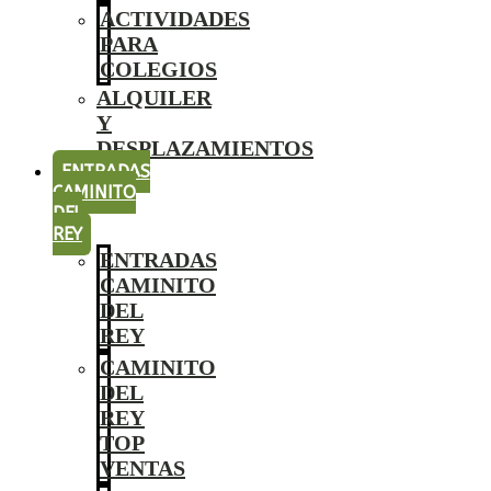
ACTIVIDADES
PARA
COLEGIOS
ALQUILER
Y
DESPLAZAMIENTOS
ENTRADAS
CAMINITO
DEL
REY
ENTRADAS
CAMINITO
DEL
REY
CAMINITO
DEL
REY
TOP
VENTAS