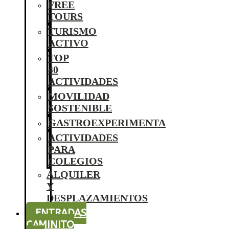
FREE
TOURS
TURISMO
ACTIVO
TOP
40
ACTIVIDADES
MOVILIDAD
SOSTENIBLE
GASTROEXPERIMENTA
ACTIVIDADES
PARA
COLEGIOS
ALQUILER
Y
DESPLAZAMIENTOS
ENTRADAS
CAMINITO