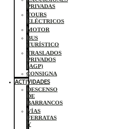
PRIVADAS
TOURS
ELÉCTRICOS
MOTOR
BUS
TURÍSTICO
TRASLADOS
PRIVADOS
(AGP)
CONSIGNA
ACTIVIDADES
DESCENSO
DE
BARRANCOS
VÍAS
FERRATAS
Y