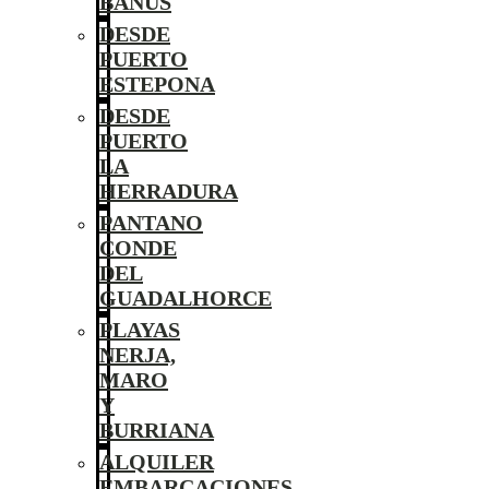
BANÚS
DESDE
PUERTO
ESTEPONA
DESDE
PUERTO
LA
HERRADURA
PANTANO
CONDE
DEL
GUADALHORCE
PLAYAS
NERJA,
MARO
Y
BURRIANA
ALQUILER
EMBARCACIONES