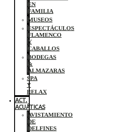
EN
FAMILIA
MUSEOS
ESPECTÁCULOS
FLAMENCO
Y
CABALLOS
BODEGAS
&
ALMAZARAS
SPA
Y
RELAX
ACT.
ACUÁTICAS
AVISTAMIENTO
DE
DELFINES