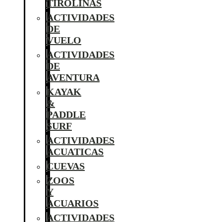
TIROLINAS
ACTIVIDADES
DE
VUELO
ACTIVIDADES
DE
AVENTURA
KAYAK
&
PADDLE
SURF
ACTIVIDADES
ACUATICAS
CUEVAS
ZOOS
Y
ACUARIOS
ACTIVIDADES