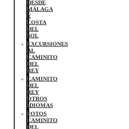
DESDE
MÁLAGA
Y
COSTA
DEL
SOL
EXCURSIONES
AL
CAMINITO
DEL
REY
CAMINITO
DEL
REY
OTROS
IDIOMAS
FOTOS
CAMINITO
DEL