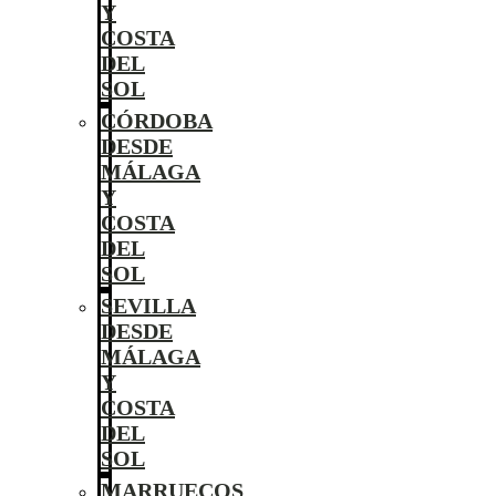
Y
COSTA
DEL
SOL
CÓRDOBA
DESDE
MÁLAGA
Y
COSTA
DEL
SOL
SEVILLA
DESDE
MÁLAGA
Y
COSTA
DEL
SOL
MARRUECOS