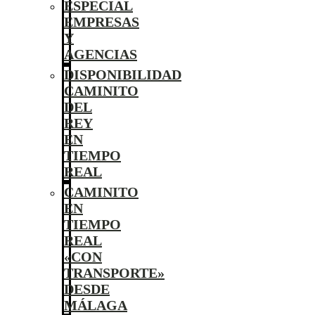
ESPECIAL
EMPRESAS
Y
AGENCIAS
DISPONIBILIDAD
CAMINITO
DEL
REY
EN
TIEMPO
REAL
CAMINITO
EN
TIEMPO
REAL
«CON
TRANSPORTE»
DESDE
MÁLAGA