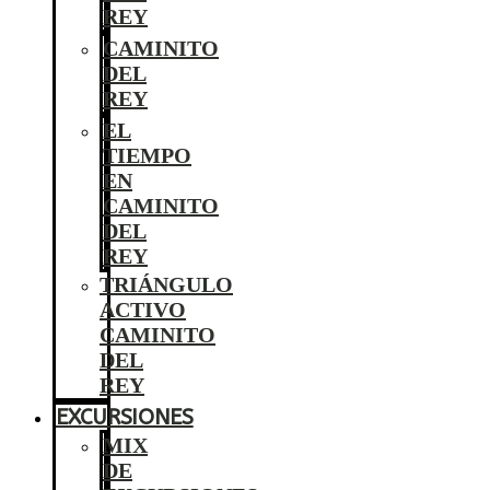
REY
CAMINITO
DEL
REY
EL
TIEMPO
EN
CAMINITO
DEL
REY
TRIÁNGULO
ACTIVO
CAMINITO
DEL
REY
EXCURSIONES
MIX
DE