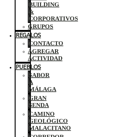
BUILDING
&
CORPORATIVOS
GRUPOS
REGALOS
CONTACTO
AGREGAR
ACTIVIDAD
PUEBLOS
SABOR
A
MÁLAGA
GRAN
SENDA
CAMINO
GEOLÓGICO
MALACITANO
CORREDOR