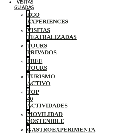
VISITAS
GUIADAS
ECO
EXPERIENCES
VISITAS
TEATRALIZADAS
TOURS
PRIVADOS
FREE
TOURS
TURISMO
ACTIVO
TOP
40
ACTIVIDADES
MOVILIDAD
SOSTENIBLE
GASTROEXPERIMENTA