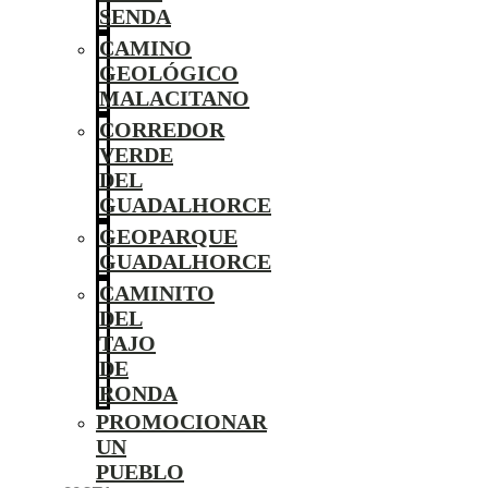
SENDA
CAMINO
GEOLÓGICO
MALACITANO
CORREDOR
VERDE
DEL
GUADALHORCE
GEOPARQUE
GUADALHORCE
CAMINITO
DEL
TAJO
DE
RONDA
PROMOCIONAR
UN
PUEBLO