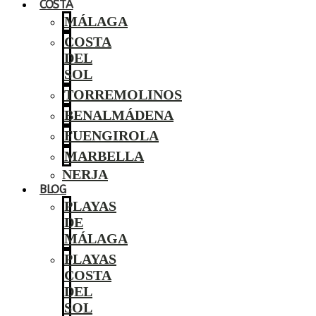
COSTA
MÁLAGA
COSTA
DEL
SOL
TORREMOLINOS
BENALMÁDENA
FUENGIROLA
MARBELLA
NERJA
BLOG
PLAYAS
DE
MÁLAGA
PLAYAS
COSTA
DEL
SOL