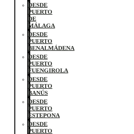
DESDE
PUERTO
DE
MÁLAGA
DESDE
PUERTO
BENALMÁDENA
DESDE
PUERTO
FUENGIROLA
DESDE
PUERTO
BANÚS
DESDE
PUERTO
ESTEPONA
DESDE
PUERTO