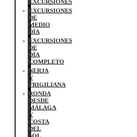
EXCURSIONES
EXCURSIONES
DE
MEDIO
DÍA
EXCURSIONES
DE
DÍA
COMPLETO
NERJA
Y
FRIGILIANA
RONDA
DESDE
MÁLAGA
Y
COSTA
DEL
SOL