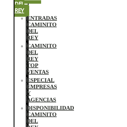
DEL
REY
ENTRADAS
CAMINITO
DEL
REY
CAMINITO
DEL
REY
TOP
VENTAS
ESPECIAL
EMPRESAS
Y
AGENCIAS
DISPONIBILIDAD
CAMINITO
DEL