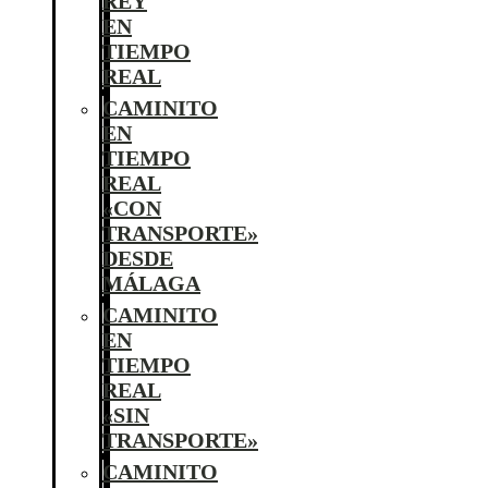
REY
EN
TIEMPO
REAL
CAMINITO
EN
TIEMPO
REAL
«CON
TRANSPORTE»
DESDE
MÁLAGA
CAMINITO
EN
TIEMPO
REAL
«SIN
TRANSPORTE»
CAMINITO