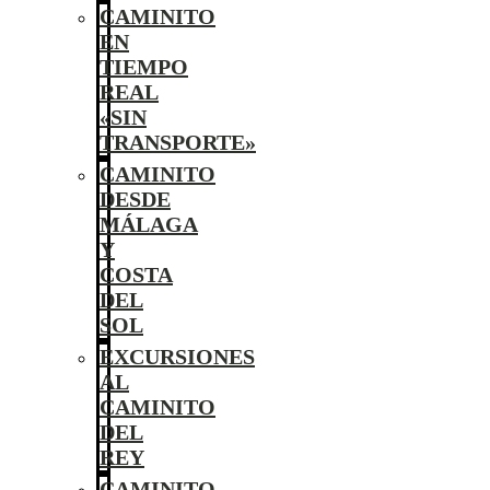
CAMINITO
EN
TIEMPO
REAL
«SIN
TRANSPORTE»
CAMINITO
DESDE
MÁLAGA
Y
COSTA
DEL
SOL
EXCURSIONES
AL
CAMINITO
DEL
REY
CAMINITO