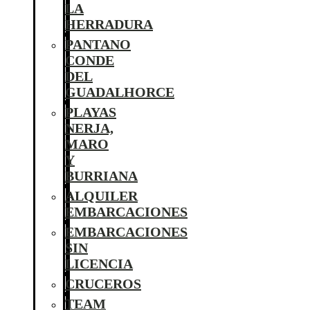
LA
HERRADURA
PANTANO
CONDE
DEL
GUADALHORCE
PLAYAS
NERJA,
MARO
Y
BURRIANA
ALQUILER
EMBARCACIONES
EMBARCACIONES
SIN
LICENCIA
CRUCEROS
TEAM