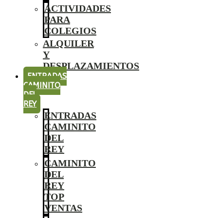
ACTIVIDADES
PARA
COLEGIOS
ALQUILER
Y
DESPLAZAMIENTOS
ENTRADAS
CAMINITO
DEL
REY
ENTRADAS
CAMINITO
DEL
REY
CAMINITO
DEL
REY
TOP
VENTAS