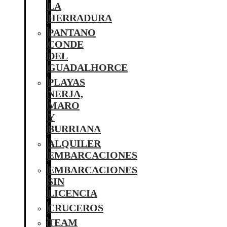
LA
HERRADURA
PANTANO
CONDE
DEL
GUADALHORCE
PLAYAS
NERJA,
MARO
Y
BURRIANA
ALQUILER
EMBARCACIONES
EMBARCACIONES
SIN
LICENCIA
CRUCEROS
TEAM