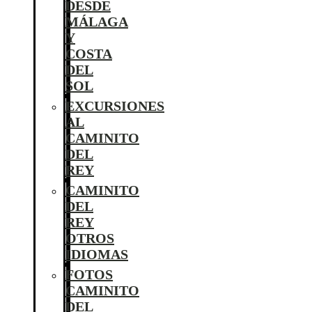
DESDE
MÁLAGA
Y
COSTA
DEL
SOL
EXCURSIONES
AL
CAMINITO
DEL
REY
CAMINITO
DEL
REY
OTROS
IDIOMAS
FOTOS
CAMINITO
DEL