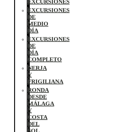
EXCURSIONES
EXCURSIONES
DE
MEDIO
DÍA
EXCURSIONES
DE
DÍA
COMPLETO
NERJA
Y
FRIGILIANA
RONDA
DESDE
MÁLAGA
Y
COSTA
DEL
SOL