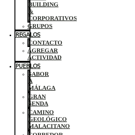
BUILDING
&
CORPORATIVOS
GRUPOS
REGALOS
CONTACTO
AGREGAR
ACTIVIDAD
PUEBLOS
SABOR
A
MÁLAGA
GRAN
SENDA
CAMINO
GEOLÓGICO
MALACITANO
CORREDOR