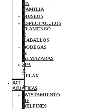
EN
FAMILIA
MUSEOS
ESPECTÁCULOS
FLAMENCO
Y
CABALLOS
BODEGAS
&
ALMAZARAS
SPA
Y
RELAX
ACT.
ACUÁTICAS
AVISTAMIENTO
DE
DELFINES