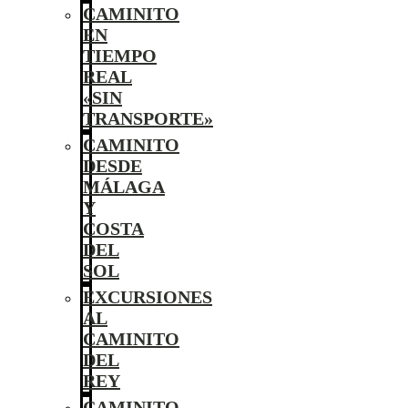
CAMINITO
EN
TIEMPO
REAL
«SIN
TRANSPORTE»
CAMINITO
DESDE
MÁLAGA
Y
COSTA
DEL
SOL
EXCURSIONES
AL
CAMINITO
DEL
REY
CAMINITO