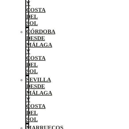
Y
COSTA
DEL
SOL
CÓRDOBA
DESDE
MÁLAGA
Y
COSTA
DEL
SOL
SEVILLA
DESDE
MÁLAGA
Y
COSTA
DEL
SOL
MARRUECOS