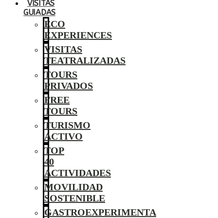
VISITAS
GUIADAS
ECO
EXPERIENCES
VISITAS
TEATRALIZADAS
TOURS
PRIVADOS
FREE
TOURS
TURISMO
ACTIVO
TOP
40
ACTIVIDADES
MOVILIDAD
SOSTENIBLE
GASTROEXPERIMENTA