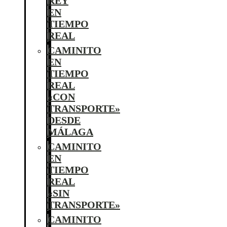
REY
EN
TIEMPO
REAL
CAMINITO
EN
TIEMPO
REAL
«CON
TRANSPORTE»
DESDE
MÁLAGA
CAMINITO
EN
TIEMPO
REAL
«SIN
TRANSPORTE»
CAMINITO