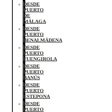
DESDE
PUERTO
DE
MÁLAGA
DESDE
PUERTO
BENALMÁDENA
DESDE
PUERTO
FUENGIROLA
DESDE
PUERTO
BANÚS
DESDE
PUERTO
ESTEPONA
DESDE
PUERTO