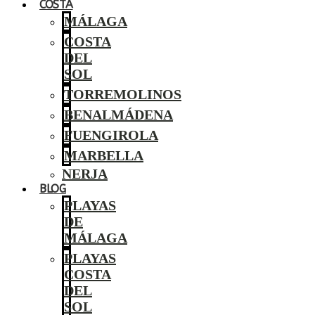
COSTA
MÁLAGA
COSTA
DEL
SOL
TORREMOLINOS
BENALMÁDENA
FUENGIROLA
MARBELLA
NERJA
BLOG
PLAYAS
DE
MÁLAGA
PLAYAS
COSTA
DEL
SOL