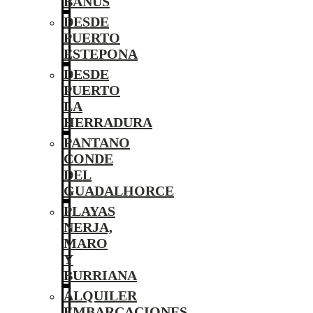
BANÚS
DESDE
PUERTO
ESTEPONA
DESDE
PUERTO
LA
HERRADURA
PANTANO
CONDE
DEL
GUADALHORCE
PLAYAS
NERJA,
MARO
Y
BURRIANA
ALQUILER
EMBARCACIONES