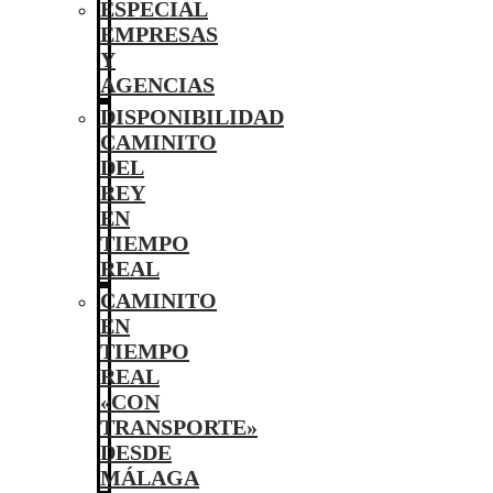
ESPECIAL
EMPRESAS
Y
AGENCIAS
DISPONIBILIDAD
CAMINITO
DEL
REY
EN
TIEMPO
REAL
CAMINITO
EN
TIEMPO
REAL
«CON
TRANSPORTE»
DESDE
MÁLAGA