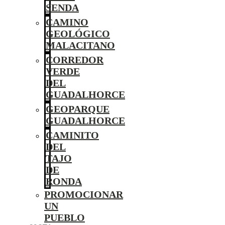
SENDA
CAMINO
GEOLÓGICO
MALACITANO
CORREDOR
VERDE
DEL
GUADALHORCE
GEOPARQUE
GUADALHORCE
CAMINITO
DEL
TAJO
DE
RONDA
PROMOCIONAR
UN
PUEBLO