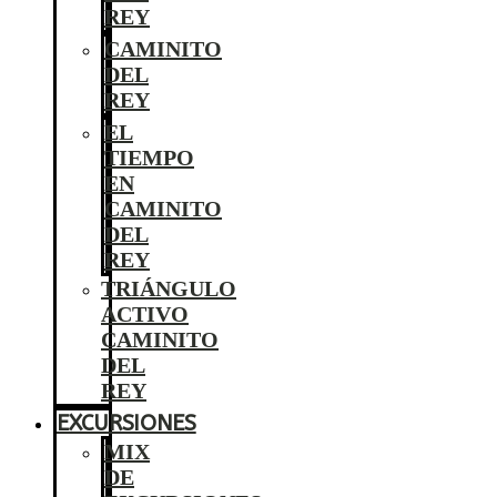
REY
CAMINITO
DEL
REY
EL
TIEMPO
EN
CAMINITO
DEL
REY
TRIÁNGULO
ACTIVO
CAMINITO
DEL
REY
EXCURSIONES
MIX
DE