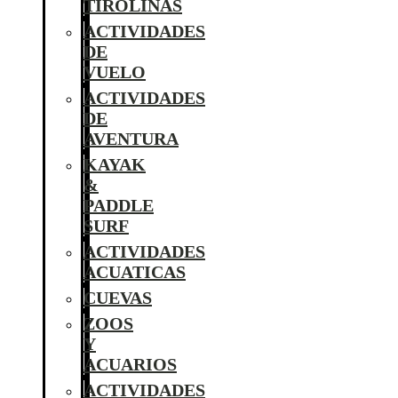
TIROLINAS
ACTIVIDADES
DE
VUELO
ACTIVIDADES
DE
AVENTURA
KAYAK
&
PADDLE
SURF
ACTIVIDADES
ACUATICAS
CUEVAS
ZOOS
Y
ACUARIOS
ACTIVIDADES