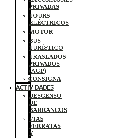
PRIVADAS
TOURS
ELÉCTRICOS
MOTOR
BUS
TURÍSTICO
TRASLADOS
PRIVADOS
(AGP)
CONSIGNA
ACTIVIDADES
DESCENSO
DE
BARRANCOS
VÍAS
FERRATAS
Y