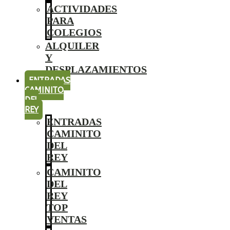
ACTIVIDADES
PARA
COLEGIOS
ALQUILER
Y
DESPLAZAMIENTOS
ENTRADAS
CAMINITO
DEL
REY
ENTRADAS
CAMINITO
DEL
REY
CAMINITO
DEL
REY
TOP
VENTAS