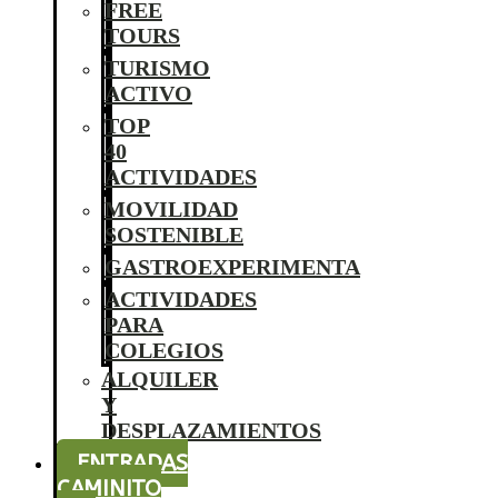
FREE
TOURS
TURISMO
ACTIVO
TOP
40
ACTIVIDADES
MOVILIDAD
SOSTENIBLE
GASTROEXPERIMENTA
ACTIVIDADES
PARA
COLEGIOS
ALQUILER
Y
DESPLAZAMIENTOS
ENTRADAS
CAMINITO