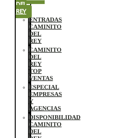
DEL
REY
ENTRADAS
CAMINITO
DEL
REY
CAMINITO
DEL
REY
TOP
VENTAS
ESPECIAL
EMPRESAS
Y
AGENCIAS
DISPONIBILIDAD
CAMINITO
DEL