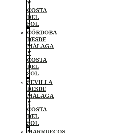
Y
COSTA
DEL
SOL
CÓRDOBA
DESDE
MÁLAGA
Y
COSTA
DEL
SOL
SEVILLA
DESDE
MÁLAGA
Y
COSTA
DEL
SOL
MARRUECOS