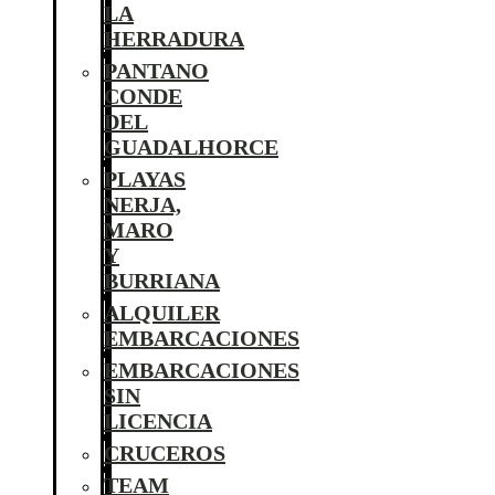
LA
HERRADURA
PANTANO
CONDE
DEL
GUADALHORCE
PLAYAS
NERJA,
MARO
Y
BURRIANA
ALQUILER
EMBARCACIONES
EMBARCACIONES
SIN
LICENCIA
CRUCEROS
TEAM