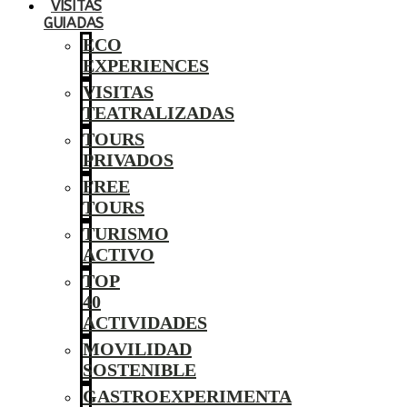
VISITAS
GUIADAS
ECO
EXPERIENCES
VISITAS
TEATRALIZADAS
TOURS
PRIVADOS
FREE
TOURS
TURISMO
ACTIVO
TOP
40
ACTIVIDADES
MOVILIDAD
SOSTENIBLE
GASTROEXPERIMENTA