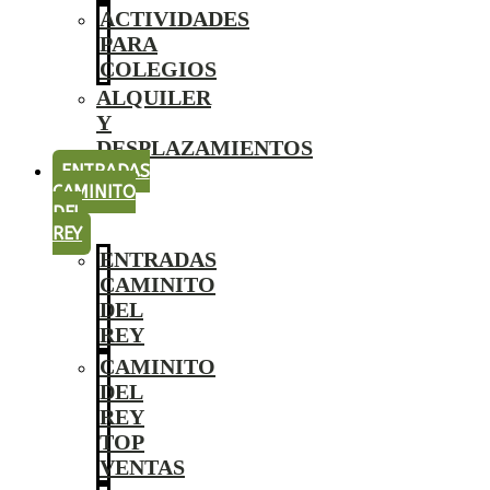
ACTIVIDADES
PARA
COLEGIOS
ALQUILER
Y
DESPLAZAMIENTOS
ENTRADAS
CAMINITO
DEL
REY
ENTRADAS
CAMINITO
DEL
REY
CAMINITO
DEL
REY
TOP
VENTAS