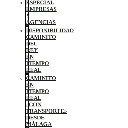
ESPECIAL
EMPRESAS
Y
AGENCIAS
DISPONIBILIDAD
CAMINITO
DEL
REY
EN
TIEMPO
REAL
CAMINITO
EN
TIEMPO
REAL
«CON
TRANSPORTE»
DESDE
MÁLAGA