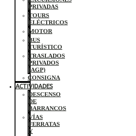
PRIVADAS
TOURS
ELÉCTRICOS
MOTOR
BUS
TURÍSTICO
TRASLADOS
PRIVADOS
(AGP)
CONSIGNA
ACTIVIDADES
DESCENSO
DE
BARRANCOS
VÍAS
FERRATAS
Y