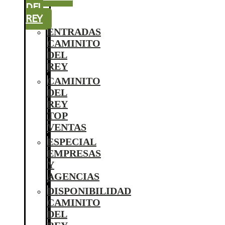
DEL
REY
ENTRADAS
CAMINITO
DEL
REY
CAMINITO
DEL
REY
TOP
VENTAS
ESPECIAL
EMPRESAS
Y
AGENCIAS
DISPONIBILIDAD
CAMINITO
DEL