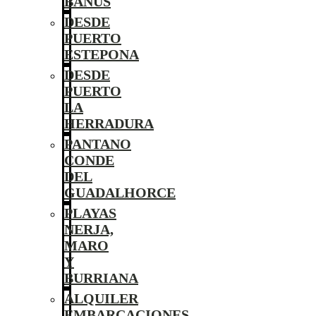
BANÚS
DESDE
PUERTO
ESTEPONA
DESDE
PUERTO
LA
HERRADURA
PANTANO
CONDE
DEL
GUADALHORCE
PLAYAS
NERJA,
MARO
Y
BURRIANA
ALQUILER
EMBARCACIONES