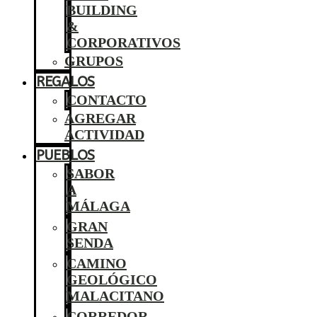
BUILDING
&
CORPORATIVOS
GRUPOS
REGALOS
CONTACTO
AGREGAR
ACTIVIDAD
PUEBLOS
SABOR
A
MÁLAGA
GRAN
SENDA
CAMINO
GEOLÓGICO
MALACITANO
CORREDOR