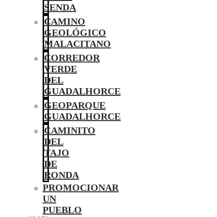
SENDA
CAMINO
GEOLÓGICO
MALACITANO
CORREDOR
VERDE
DEL
GUADALHORCE
GEOPARQUE
GUADALHORCE
CAMINITO
DEL
TAJO
DE
RONDA
PROMOCIONAR
UN
PUEBLO