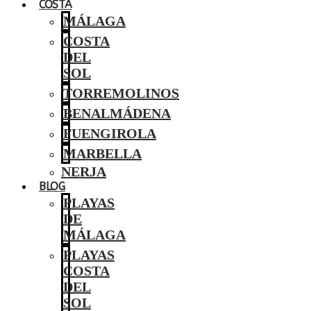
COSTA
MÁLAGA
COSTA
DEL
SOL
TORREMOLINOS
BENALMÁDENA
FUENGIROLA
MARBELLA
NERJA
BLOG
PLAYAS
DE
MÁLAGA
PLAYAS
COSTA
DEL
SOL