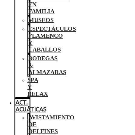
EN
FAMILIA
MUSEOS
ESPECTÁCULOS
FLAMENCO
Y
CABALLOS
BODEGAS
&
ALMAZARAS
SPA
Y
RELAX
ACT.
ACUÁTICAS
AVISTAMIENTO
DE
DELFINES