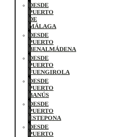
DESDE
PUERTO
DE
MÁLAGA
DESDE
PUERTO
BENALMÁDENA
DESDE
PUERTO
FUENGIROLA
DESDE
PUERTO
BANÚS
DESDE
PUERTO
ESTEPONA
DESDE
PUERTO