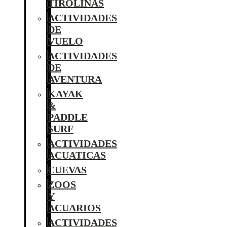
TIROLINAS
ACTIVIDADES
DE
VUELO
ACTIVIDADES
DE
AVENTURA
KAYAK
&
PADDLE
SURF
ACTIVIDADES
ACUATICAS
CUEVAS
ZOOS
Y
ACUARIOS
ACTIVIDADES