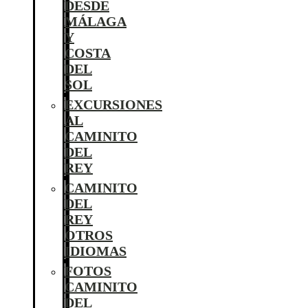
DESDE
MÁLAGA
Y
COSTA
DEL
SOL
EXCURSIONES
AL
CAMINITO
DEL
REY
CAMINITO
DEL
REY
OTROS
IDIOMAS
FOTOS
CAMINITO
DEL