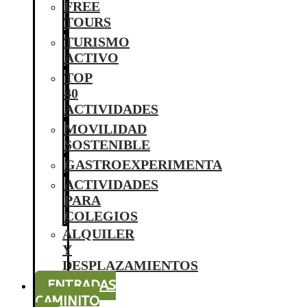
FREE
TOURS
TURISMO
ACTIVO
TOP
40
ACTIVIDADES
MOVILIDAD
SOSTENIBLE
GASTROEXPERIMENTA
ACTIVIDADES
PARA
COLEGIOS
ALQUILER
Y
DESPLAZAMIENTOS
ENTRADAS
CAMINITO