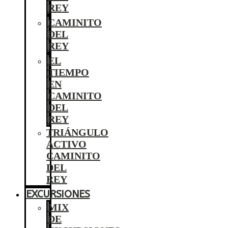
REY
CAMINITO
DEL
REY
EL
TIEMPO
EN
CAMINITO
DEL
REY
TRIÁNGULO
ACTIVO
CAMINITO
DEL
REY
EXCURSIONES
MIX
DE