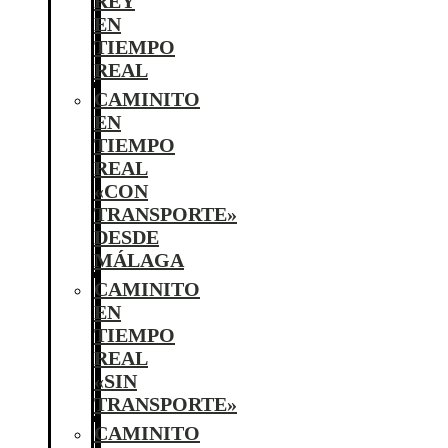
REY
EN
TIEMPO
REAL
CAMINITO
EN
TIEMPO
REAL
«CON
TRANSPORTE»
DESDE
MÁLAGA
CAMINITO
EN
TIEMPO
REAL
«SIN
TRANSPORTE»
CAMINITO