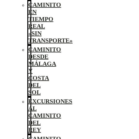
CAMINITO
EN
TIEMPO
REAL
«SIN
TRANSPORTE»
CAMINITO
DESDE
MÁLAGA
Y
COSTA
DEL
SOL
EXCURSIONES
AL
CAMINITO
DEL
REY
CAMINITO