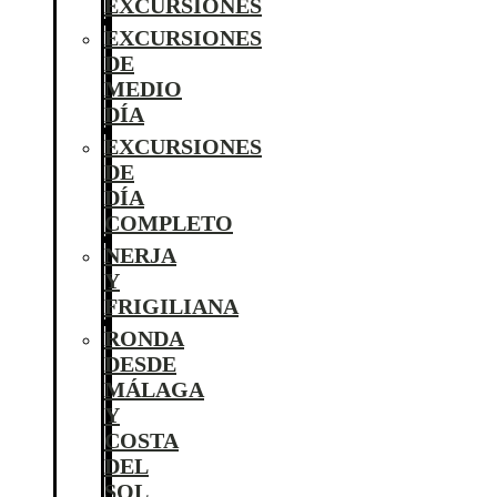
EXCURSIONES
EXCURSIONES
DE
MEDIO
DÍA
EXCURSIONES
DE
DÍA
COMPLETO
NERJA
Y
FRIGILIANA
RONDA
DESDE
MÁLAGA
Y
COSTA
DEL
SOL