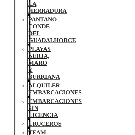
LA
HERRADURA
PANTANO
CONDE
DEL
GUADALHORCE
PLAYAS
NERJA,
MARO
Y
BURRIANA
ALQUILER
EMBARCACIONES
EMBARCACIONES
SIN
LICENCIA
CRUCEROS
TEAM