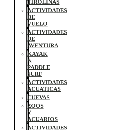
TIROLINAS
ACTIVIDADES
DE
VUELO
ACTIVIDADES
DE
AVENTURA
KAYAK
&
PADDLE
SURF
ACTIVIDADES
ACUATICAS
CUEVAS
ZOOS
Y
ACUARIOS
ACTIVIDADES