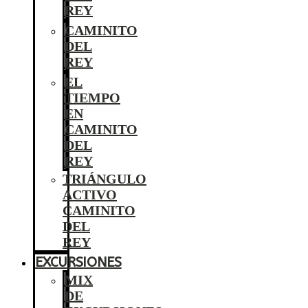
REY
CAMINITO
DEL
REY
EL
TIEMPO
EN
CAMINITO
DEL
REY
TRIÁNGULO
ACTIVO
CAMINITO
DEL
REY
EXCURSIONES
MIX
DE