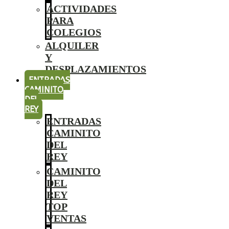
ACTIVIDADES
PARA
COLEGIOS
ALQUILER
Y
DESPLAZAMIENTOS
ENTRADAS
CAMINITO
DEL
REY
ENTRADAS
CAMINITO
DEL
REY
CAMINITO
DEL
REY
TOP
VENTAS