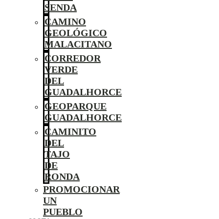
SENDA
CAMINO
GEOLÓGICO
MALACITANO
CORREDOR
VERDE
DEL
GUADALHORCE
GEOPARQUE
GUADALHORCE
CAMINITO
DEL
TAJO
DE
RONDA
PROMOCIONAR
UN
PUEBLO