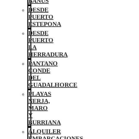
BANÚS
DESDE
PUERTO
ESTEPONA
DESDE
PUERTO
LA
HERRADURA
PANTANO
CONDE
DEL
GUADALHORCE
PLAYAS
NERJA,
MARO
Y
BURRIANA
ALQUILER
EMBARCACIONES