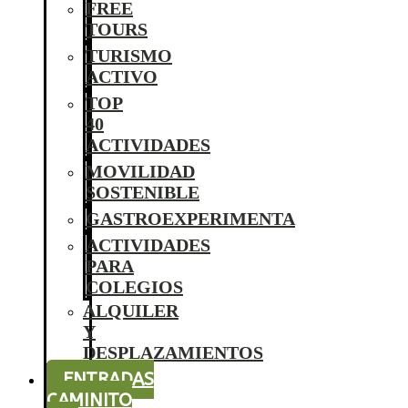
FREE
TOURS
TURISMO
ACTIVO
TOP
40
ACTIVIDADES
MOVILIDAD
SOSTENIBLE
GASTROEXPERIMENTA
ACTIVIDADES
PARA
COLEGIOS
ALQUILER
Y
DESPLAZAMIENTOS
ENTRADAS
CAMINITO