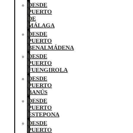
DESDE
PUERTO
DE
MÁLAGA
DESDE
PUERTO
BENALMÁDENA
DESDE
PUERTO
FUENGIROLA
DESDE
PUERTO
BANÚS
DESDE
PUERTO
ESTEPONA
DESDE
PUERTO