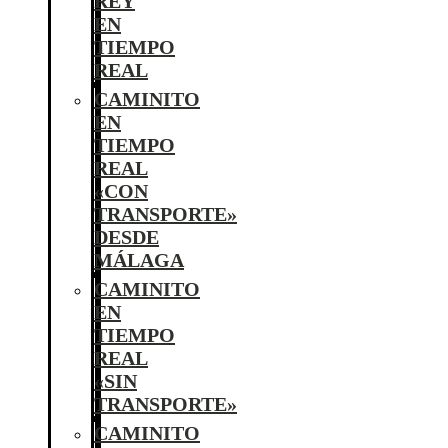
REY
EN
TIEMPO
REAL
CAMINITO
EN
TIEMPO
REAL
«CON
TRANSPORTE»
DESDE
MÁLAGA
CAMINITO
EN
TIEMPO
REAL
«SIN
TRANSPORTE»
CAMINITO