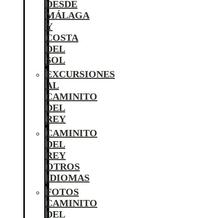
DESDE
MÁLAGA
Y
COSTA
DEL
SOL
EXCURSIONES
AL
CAMINITO
DEL
REY
CAMINITO
DEL
REY
OTROS
IDIOMAS
FOTOS
CAMINITO
DEL