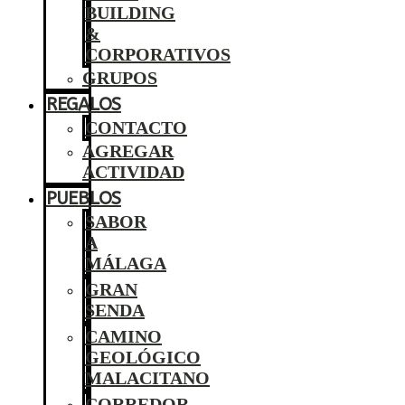
BUILDING
&
CORPORATIVOS
GRUPOS
REGALOS
CONTACTO
AGREGAR
ACTIVIDAD
PUEBLOS
SABOR
A
MÁLAGA
GRAN
SENDA
CAMINO
GEOLÓGICO
MALACITANO
CORREDOR