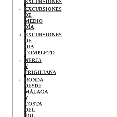
EXCURSIONES
EXCURSIONES
DE
MEDIO
DÍA
EXCURSIONES
DE
DÍA
COMPLETO
NERJA
Y
FRIGILIANA
RONDA
DESDE
MÁLAGA
Y
COSTA
DEL
SOL