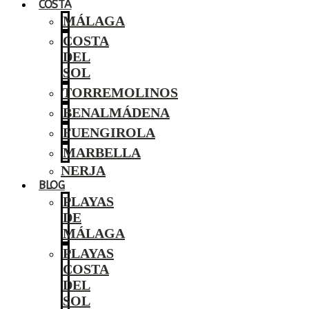
COSTA
MÁLAGA
COSTA
DEL
SOL
TORREMOLINOS
BENALMÁDENA
FUENGIROLA
MARBELLA
NERJA
BLOG
PLAYAS
DE
MÁLAGA
PLAYAS
COSTA
DEL
SOL