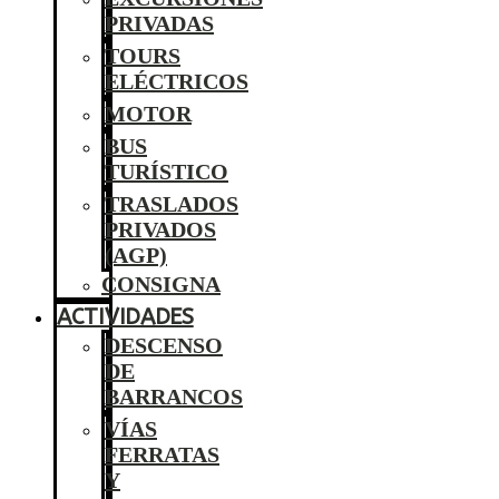
PRIVADAS
TOURS
ELÉCTRICOS
MOTOR
BUS
TURÍSTICO
TRASLADOS
PRIVADOS
(AGP)
CONSIGNA
ACTIVIDADES
DESCENSO
DE
BARRANCOS
VÍAS
FERRATAS
Y