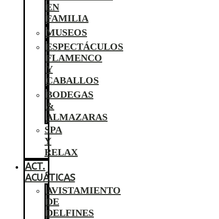
EN
FAMILIA
MUSEOS
ESPECTÁCULOS
FLAMENCO
Y
CABALLOS
BODEGAS
&
ALMAZARAS
SPA
Y
RELAX
ACT.
ACUÁTICAS
AVISTAMIENTO
DE
DELFINES