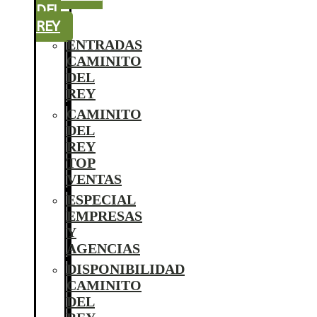
DEL
REY
ENTRADAS
CAMINITO
DEL
REY
CAMINITO
DEL
REY
TOP
VENTAS
ESPECIAL
EMPRESAS
Y
AGENCIAS
DISPONIBILIDAD
CAMINITO
DEL