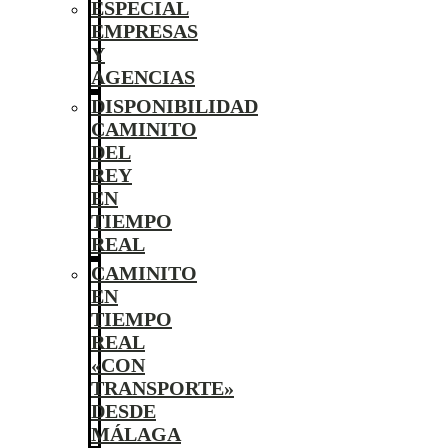
ESPECIAL
EMPRESAS
Y
AGENCIAS
DISPONIBILIDAD
CAMINITO
DEL
REY
EN
TIEMPO
REAL
CAMINITO
EN
TIEMPO
REAL
«CON
TRANSPORTE»
DESDE
MÁLAGA