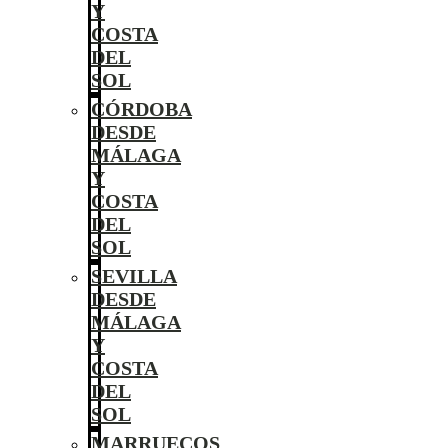
Y
COSTA
DEL
SOL
CÓRDOBA
DESDE
MÁLAGA
Y
COSTA
DEL
SOL
SEVILLA
DESDE
MÁLAGA
Y
COSTA
DEL
SOL
MARRUECOS