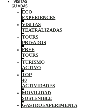
VISITAS
GUIADAS
ECO
EXPERIENCES
VISITAS
TEATRALIZADAS
TOURS
PRIVADOS
FREE
TOURS
TURISMO
ACTIVO
TOP
40
ACTIVIDADES
MOVILIDAD
SOSTENIBLE
GASTROEXPERIMENTA