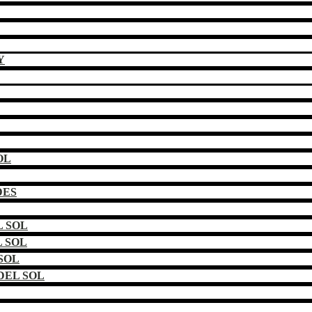
Y
OL
DES
 SOL
 SOL
SOL
DEL SOL