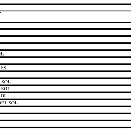
Y
OL
DES
 SOL
 SOL
SOL
EL SOL