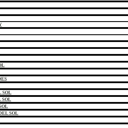
Y
OL
DES
 SOL
 SOL
SOL
DEL SOL