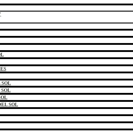
Y
OL
DES
 SOL
 SOL
SOL
EL SOL