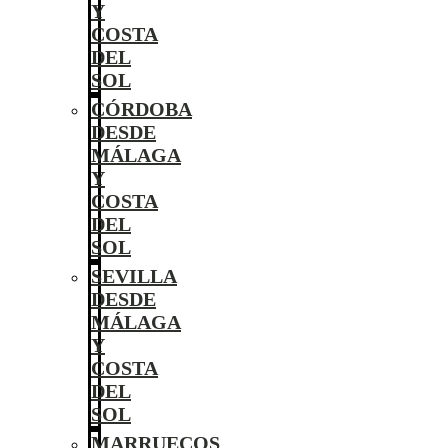
Y
COSTA
DEL
SOL
CÓRDOBA
DESDE
MÁLAGA
Y
COSTA
DEL
SOL
SEVILLA
DESDE
MÁLAGA
Y
COSTA
DEL
SOL
MARRUECOS