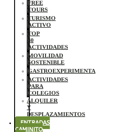
FREE
TOURS
TURISMO
ACTIVO
TOP
40
ACTIVIDADES
MOVILIDAD
SOSTENIBLE
GASTROEXPERIMENTA
ACTIVIDADES
PARA
COLEGIOS
ALQUILER
Y
DESPLAZAMIENTOS
ENTRADAS
CAMINITO