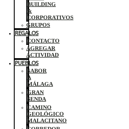
BUILDING
&
CORPORATIVOS
GRUPOS
REGALOS
CONTACTO
AGREGAR
ACTIVIDAD
PUEBLOS
SABOR
A
MÁLAGA
GRAN
SENDA
CAMINO
GEOLÓGICO
MALACITANO
CORREDOR