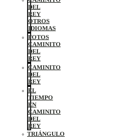
DEL
REY
OTROS
IDIOMAS
FOTOS
CAMINITO
DEL
REY
CAMINITO
DEL
REY
EL
TIEMPO
EN
CAMINITO
DEL
REY
TRIÁNGULO