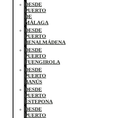
DESDE
PUERTO
DE
MÁLAGA
DESDE
PUERTO
BENALMÁDENA
DESDE
PUERTO
FUENGIROLA
DESDE
PUERTO
BANÚS
DESDE
PUERTO
ESTEPONA
DESDE
PUERTO