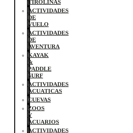
TIROLINAS
ACTIVIDADES
DE
VUELO
ACTIVIDADES
DE
AVENTURA
KAYAK
&
PADDLE
SURF
ACTIVIDADES
ACUATICAS
CUEVAS
ZOOS
Y
ACUARIOS
ACTIVIDADES