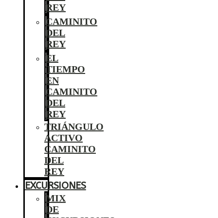
REY
CAMINITO
DEL
REY
EL
TIEMPO
EN
CAMINITO
DEL
REY
TRIÁNGULO
ACTIVO
CAMINITO
DEL
REY
EXCURSIONES
MIX
DE