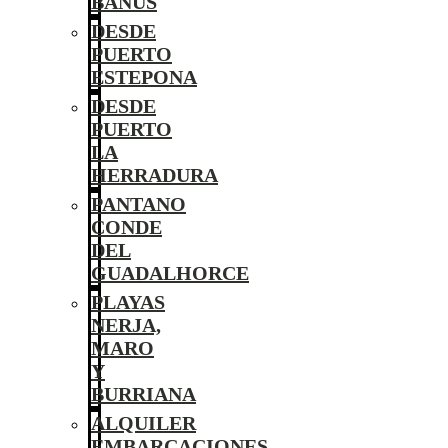
BANÚS
DESDE
PUERTO
ESTEPONA
DESDE
PUERTO
LA
HERRADURA
PANTANO
CONDE
DEL
GUADALHORCE
PLAYAS
NERJA,
MARO
Y
BURRIANA
ALQUILER
EMBARCACIONES