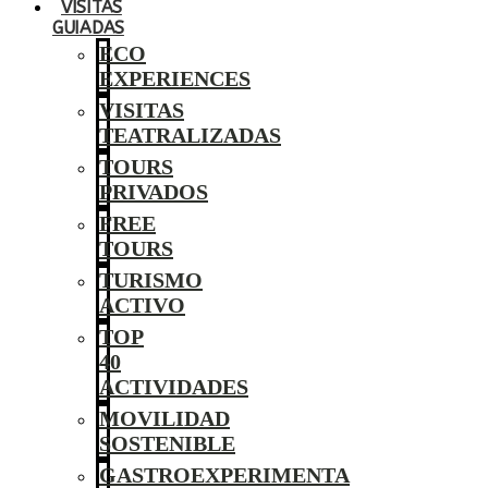
VISITAS
GUIADAS
ECO
EXPERIENCES
VISITAS
TEATRALIZADAS
TOURS
PRIVADOS
FREE
TOURS
TURISMO
ACTIVO
TOP
40
ACTIVIDADES
MOVILIDAD
SOSTENIBLE
GASTROEXPERIMENTA