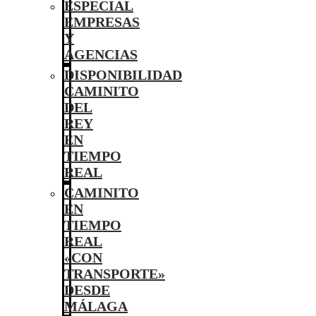
ESPECIAL
EMPRESAS
Y
AGENCIAS
DISPONIBILIDAD
CAMINITO
DEL
REY
EN
TIEMPO
REAL
CAMINITO
EN
TIEMPO
REAL
«CON
TRANSPORTE»
DESDE
MÁLAGA