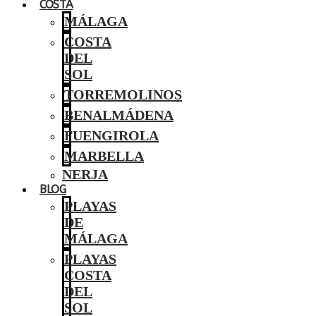
COSTA
MÁLAGA
COSTA
DEL
SOL
TORREMOLINOS
BENALMÁDENA
FUENGIROLA
MARBELLA
NERJA
BLOG
PLAYAS
DE
MÁLAGA
PLAYAS
COSTA
DEL
SOL