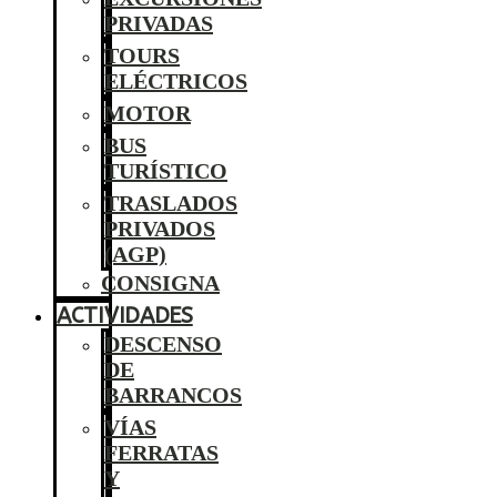
PRIVADAS
TOURS
ELÉCTRICOS
MOTOR
BUS
TURÍSTICO
TRASLADOS
PRIVADOS
(AGP)
CONSIGNA
ACTIVIDADES
DESCENSO
DE
BARRANCOS
VÍAS
FERRATAS
Y