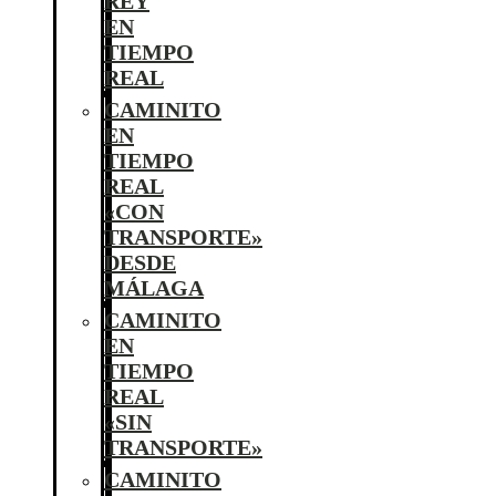
REY
EN
TIEMPO
REAL
CAMINITO
EN
TIEMPO
REAL
«CON
TRANSPORTE»
DESDE
MÁLAGA
CAMINITO
EN
TIEMPO
REAL
«SIN
TRANSPORTE»
CAMINITO