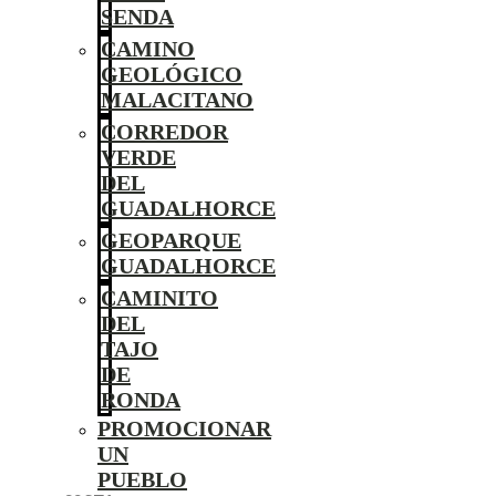
SENDA
CAMINO
GEOLÓGICO
MALACITANO
CORREDOR
VERDE
DEL
GUADALHORCE
GEOPARQUE
GUADALHORCE
CAMINITO
DEL
TAJO
DE
RONDA
PROMOCIONAR
UN
PUEBLO