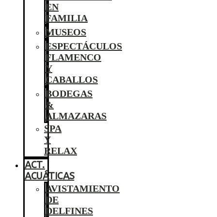
EN
FAMILIA
MUSEOS
ESPECTÁCULOS
FLAMENCO
Y
CABALLOS
BODEGAS
&
ALMAZARAS
SPA
Y
RELAX
ACT.
ACUÁTICAS
AVISTAMIENTO
DE
DELFINES