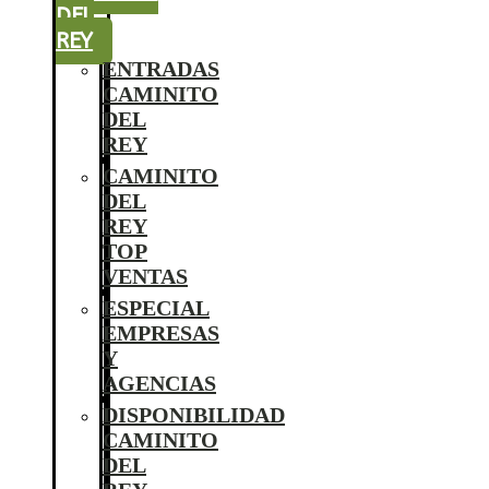
DEL
REY
ENTRADAS
CAMINITO
DEL
REY
CAMINITO
DEL
REY
TOP
VENTAS
ESPECIAL
EMPRESAS
Y
AGENCIAS
DISPONIBILIDAD
CAMINITO
DEL