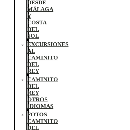
DESDE
MÁLAGA
Y
COSTA
DEL
SOL
EXCURSIONES
AL
CAMINITO
DEL
REY
CAMINITO
DEL
REY
OTROS
IDIOMAS
FOTOS
CAMINITO
DEL