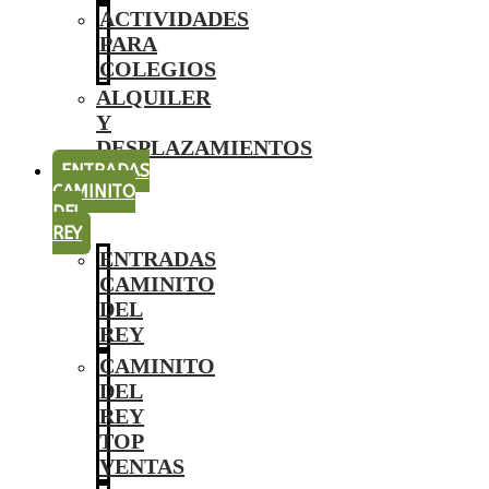
ACTIVIDADES
PARA
COLEGIOS
ALQUILER
Y
DESPLAZAMIENTOS
ENTRADAS
CAMINITO
DEL
REY
ENTRADAS
CAMINITO
DEL
REY
CAMINITO
DEL
REY
TOP
VENTAS