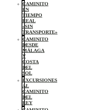
CAMINITO
EN
TIEMPO
REAL
«SIN
TRANSPORTE»
CAMINITO
DESDE
MÁLAGA
Y
COSTA
DEL
SOL
EXCURSIONES
AL
CAMINITO
DEL
REY
CAMINITO