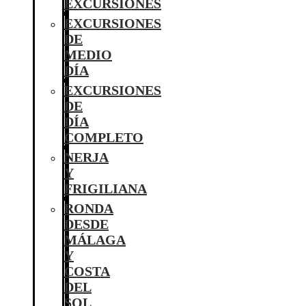
EXCURSIONES
EXCURSIONES
DE
MEDIO
DÍA
EXCURSIONES
DE
DÍA
COMPLETO
NERJA
Y
FRIGILIANA
RONDA
DESDE
MÁLAGA
Y
COSTA
DEL
SOL