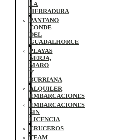
LA
HERRADURA
PANTANO
CONDE
DEL
GUADALHORCE
PLAYAS
NERJA,
MARO
Y
BURRIANA
ALQUILER
EMBARCACIONES
EMBARCACIONES
SIN
LICENCIA
CRUCEROS
TEAM