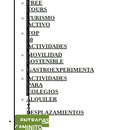
FREE
TOURS
TURISMO
ACTIVO
TOP
40
ACTIVIDADES
MOVILIDAD
SOSTENIBLE
GASTROEXPERIMENTA
ACTIVIDADES
PARA
COLEGIOS
ALQUILER
Y
DESPLAZAMIENTOS
ENTRADAS
CAMINITO