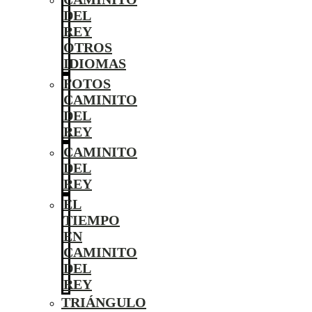
DEL
REY
OTROS
IDIOMAS
FOTOS
CAMINITO
DEL
REY
CAMINITO
DEL
REY
EL
TIEMPO
EN
CAMINITO
DEL
REY
TRIÁNGULO