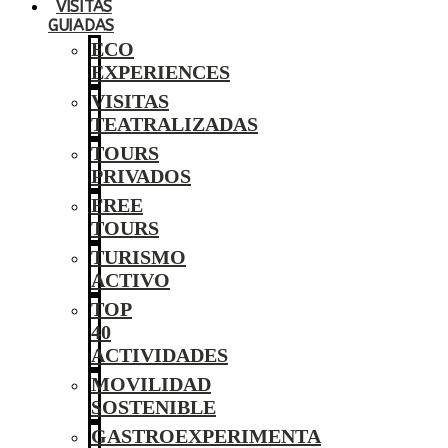
VISITAS
GUIADAS
ECO
EXPERIENCES
VISITAS
TEATRALIZADAS
TOURS
PRIVADOS
FREE
TOURS
TURISMO
ACTIVO
TOP
40
ACTIVIDADES
MOVILIDAD
SOSTENIBLE
GASTROEXPERIMENTA