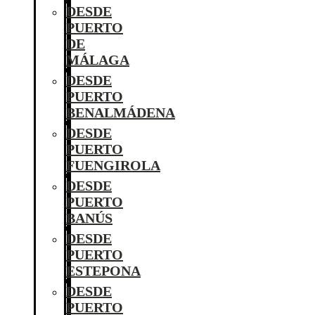
DESDE
PUERTO
DE
MÁLAGA
DESDE
PUERTO
BENALMÁDENA
DESDE
PUERTO
FUENGIROLA
DESDE
PUERTO
BANÚS
DESDE
PUERTO
ESTEPONA
DESDE
PUERTO