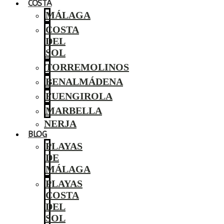
COSTA
MÁLAGA
COSTA
DEL
SOL
TORREMOLINOS
BENALMÁDENA
FUENGIROLA
MARBELLA
NERJA
BLOG
PLAYAS
DE
MÁLAGA
PLAYAS
COSTA
DEL
SOL