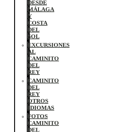
DESDE
MÁLAGA
Y
COSTA
DEL
SOL
EXCURSIONES
AL
CAMINITO
DEL
REY
CAMINITO
DEL
REY
OTROS
IDIOMAS
FOTOS
CAMINITO
DEL