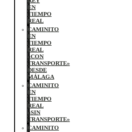
REY
EN
TIEMPO
REAL
CAMINITO
EN
TIEMPO
REAL
«CON
TRANSPORTE»
DESDE
MÁLAGA
CAMINITO
EN
TIEMPO
REAL
«SIN
TRANSPORTE»
CAMINITO