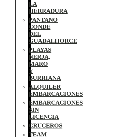
LA
HERRADURA
PANTANO
CONDE
DEL
GUADALHORCE
PLAYAS
NERJA,
MARO
Y
BURRIANA
ALQUILER
EMBARCACIONES
EMBARCACIONES
SIN
LICENCIA
CRUCEROS
TEAM