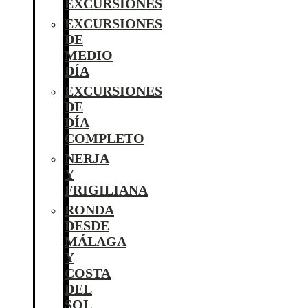
EXCURSIONES
EXCURSIONES
DE
MEDIO
DÍA
EXCURSIONES
DE
DÍA
COMPLETO
NERJA
Y
FRIGILIANA
RONDA
DESDE
MÁLAGA
Y
COSTA
DEL
SOL