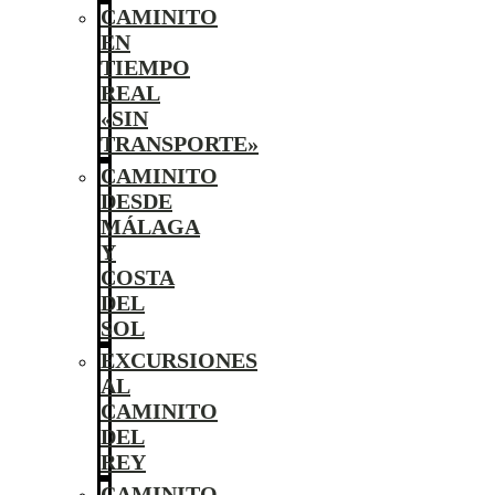
CAMINITO
EN
TIEMPO
REAL
«SIN
TRANSPORTE»
CAMINITO
DESDE
MÁLAGA
Y
COSTA
DEL
SOL
EXCURSIONES
AL
CAMINITO
DEL
REY
CAMINITO