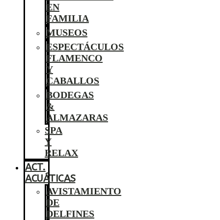
EN
FAMILIA
MUSEOS
ESPECTÁCULOS
FLAMENCO
Y
CABALLOS
BODEGAS
&
ALMAZARAS
SPA
Y
RELAX
ACT.
ACUÁTICAS
AVISTAMIENTO
DE
DELFINES