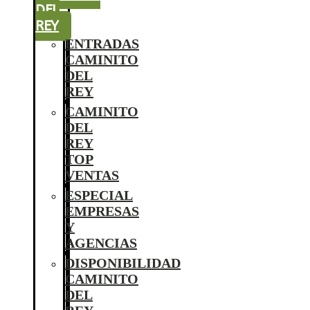
DEL
REY
ENTRADAS
CAMINITO
DEL
REY
CAMINITO
DEL
REY
TOP
VENTAS
ESPECIAL
EMPRESAS
Y
AGENCIAS
DISPONIBILIDAD
CAMINITO
DEL