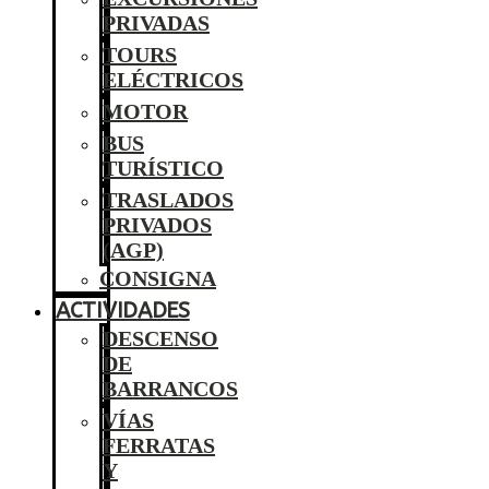
PRIVADAS
TOURS
ELÉCTRICOS
MOTOR
BUS
TURÍSTICO
TRASLADOS
PRIVADOS
(AGP)
CONSIGNA
ACTIVIDADES
DESCENSO
DE
BARRANCOS
VÍAS
FERRATAS
Y