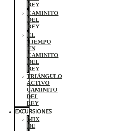
REY
CAMINITO
DEL
REY
EL
TIEMPO
EN
CAMINITO
DEL
REY
TRIÁNGULO
ACTIVO
CAMINITO
DEL
REY
EXCURSIONES
MIX
DE