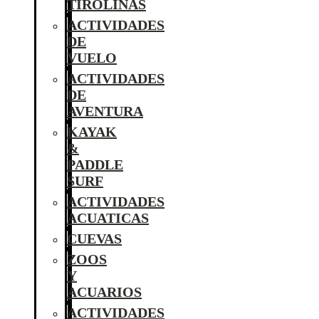
TIROLINAS
ACTIVIDADES
DE
VUELO
ACTIVIDADES
DE
AVENTURA
KAYAK
&
PADDLE
SURF
ACTIVIDADES
ACUATICAS
CUEVAS
ZOOS
Y
ACUARIOS
ACTIVIDADES