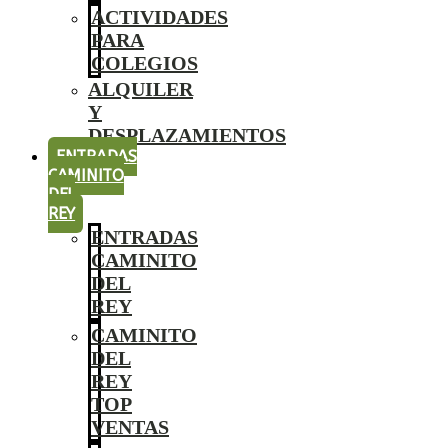
ACTIVIDADES
PARA
COLEGIOS
ALQUILER
Y
DESPLAZAMIENTOS
ENTRADAS
CAMINITO
DEL
REY
ENTRADAS
CAMINITO
DEL
REY
CAMINITO
DEL
REY
TOP
VENTAS