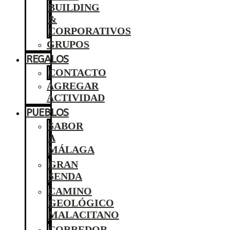
BUILDING
&
CORPORATIVOS
GRUPOS
REGALOS
CONTACTO
AGREGAR
ACTIVIDAD
PUEBLOS
SABOR
A
MÁLAGA
GRAN
SENDA
CAMINO
GEOLÓGICO
MALACITANO
CORREDOR