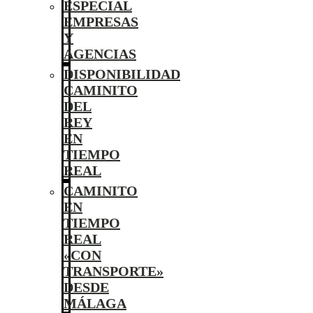
ESPECIAL
EMPRESAS
Y
AGENCIAS
DISPONIBILIDAD
CAMINITO
DEL
REY
EN
TIEMPO
REAL
CAMINITO
EN
TIEMPO
REAL
«CON
TRANSPORTE»
DESDE
MÁLAGA