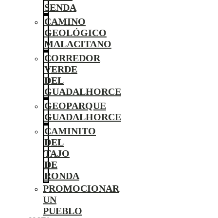
SENDA
CAMINO
GEOLÓGICO
MALACITANO
CORREDOR
VERDE
DEL
GUADALHORCE
GEOPARQUE
GUADALHORCE
CAMINITO
DEL
TAJO
DE
RONDA
PROMOCIONAR
UN
PUEBLO