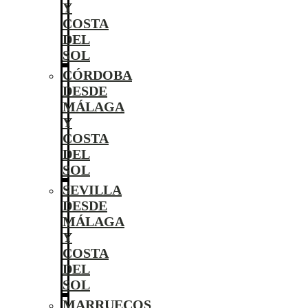
Y
COSTA
DEL
SOL
CÓRDOBA
DESDE
MÁLAGA
Y
COSTA
DEL
SOL
SEVILLA
DESDE
MÁLAGA
Y
COSTA
DEL
SOL
MARRUECOS