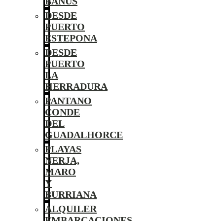
BANÚS
DESDE
PUERTO
ESTEPONA
DESDE
PUERTO
LA
HERRADURA
PANTANO
CONDE
DEL
GUADALHORCE
PLAYAS
NERJA,
MARO
Y
BURRIANA
ALQUILER
EMBARCACIONES