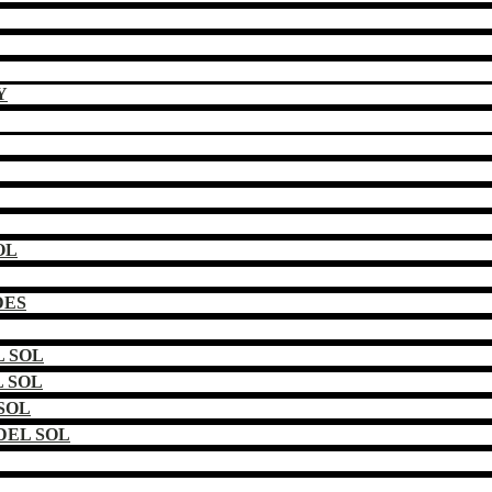
Y
OL
DES
 SOL
 SOL
SOL
DEL SOL