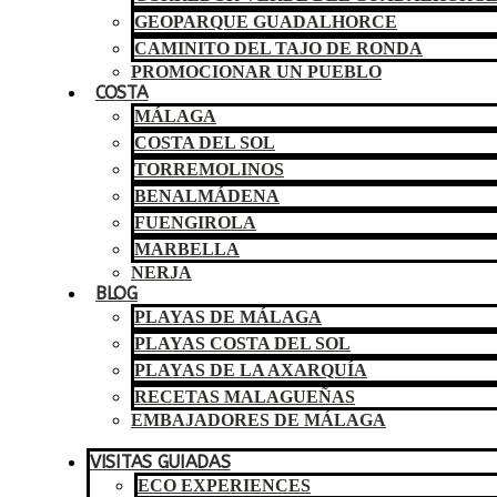
GEOPARQUE GUADALHORCE
CAMINITO DEL TAJO DE RONDA
PROMOCIONAR UN PUEBLO
COSTA
MÁLAGA
COSTA DEL SOL
TORREMOLINOS
BENALMÁDENA
FUENGIROLA
MARBELLA
NERJA
BLOG
PLAYAS DE MÁLAGA
PLAYAS COSTA DEL SOL
PLAYAS DE LA AXARQUÍA
RECETAS MALAGUEÑAS
EMBAJADORES DE MÁLAGA
VISITAS GUIADAS
ECO EXPERIENCES