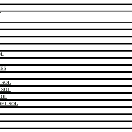
Y
OL
DES
 SOL
 SOL
SOL
EL SOL