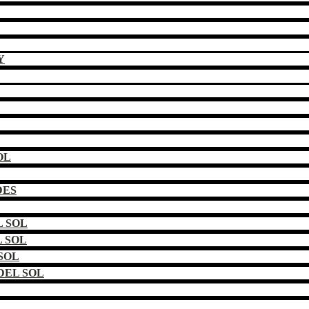
Y
OL
DES
 SOL
 SOL
SOL
DEL SOL