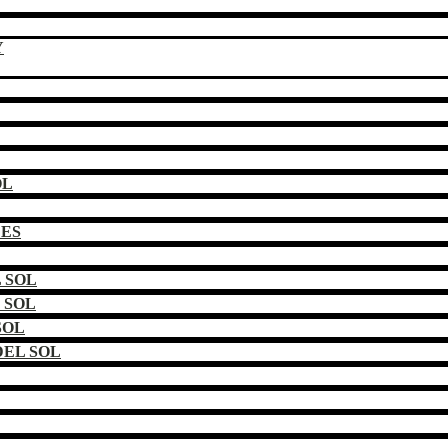
Y
OL
DES
 SOL
 SOL
SOL
EL SOL