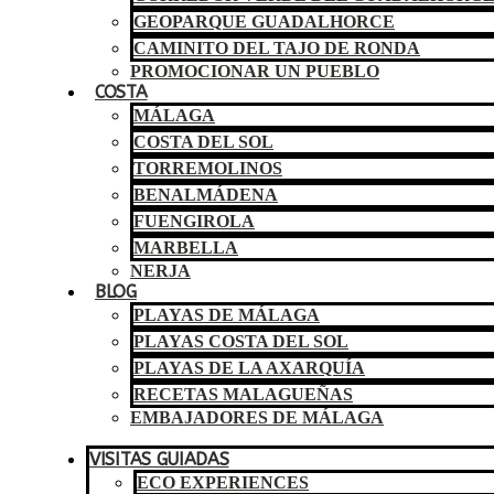
GEOPARQUE GUADALHORCE
CAMINITO DEL TAJO DE RONDA
PROMOCIONAR UN PUEBLO
COSTA
MÁLAGA
COSTA DEL SOL
TORREMOLINOS
BENALMÁDENA
FUENGIROLA
MARBELLA
NERJA
BLOG
PLAYAS DE MÁLAGA
PLAYAS COSTA DEL SOL
PLAYAS DE LA AXARQUÍA
RECETAS MALAGUEÑAS
EMBAJADORES DE MÁLAGA
VISITAS GUIADAS
ECO EXPERIENCES